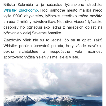
Britská Kolumbia a je súčasťou lyžiarskeho strediska
Whistler Blackcomb
. Hoci samotné mesto má iba niečo
vyše 9000 obyvateľov, lyžiarske stredisko ročne navštívi
zhruba 2 milióny návštevníkov. Niet divu. Viaceré lyžiarske
časopisy ho označujú ako jednu z najlepších oblastí na
lyžovanie v celej Severnej Amerike.
Zjazdovky však nie sú to jediné, čo sa tu oplatí zažiť.
Whistler ponúka úchvatnú prírodu, hory všade navôkol,
peknú architektúru a nespočetne veľa možností
športového vyžitia nielen v zime, ale aj v lete.