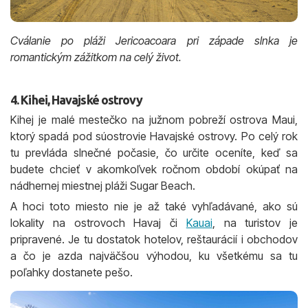
Cválanie po pláži Jericoacoara pri západe slnka je
romantickým zážitkom na celý život.
4. Kihei, Havajské ostrovy
Kihej je malé mestečko na južnom pobreží ostrova Maui,
ktorý spadá pod súostrovie Havajské ostrovy. Po celý rok
tu prevláda slnečné počasie, čo určite oceníte, keď sa
budete chcieť v akomkoľvek ročnom období okúpať na
nádhernej miestnej pláži Sugar Beach.
A hoci toto miesto nie je až také vyhľadávané, ako sú
lokality na ostrovoch Havaj či
Kauai
, na turistov je
pripravené. Je tu dostatok hotelov, reštaurácií i obchodov
a čo je azda najväčšou výhodou, ku všetkému sa tu
poľahky dostanete pešo.