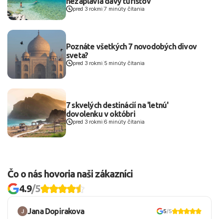
pred 3 rokmi
|
7 minúty čítania
Poznáte všetkých 7 novodobých divov
sveta?
pred 3 rokmi
|
5 minúty čítania
7 skvelých destinácií na 'letnú'
dovolenku v októbri
pred 3 rokmi
|
6 minúty čítania
Čo o nás hovoria naši zákazníci
4.9
/5
Jana Dopirakova
5
/5