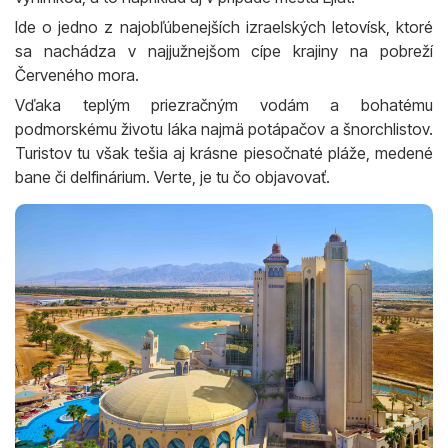
Ide o jedno z najobľúbenejších izraelských letovísk, ktoré
sa nachádza v najjužnejšom cípe krajiny na pobreží
Červeného mora.
Vďaka teplým priezračným vodám a bohatému
podmorskému životu láka najmä potápačov a šnorchlistov.
Turistov tu však tešia aj krásne piesočnaté pláže, medené
bane či delfinárium. Verte, je tu čo objavovať.