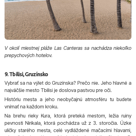
V okolí miestnej pláže Las Canteras sa nachádza niekoľko
prepychových hotelov.
9. Tbilisi, Gruzínsko
Vybrať sa na výlet do Gruzínska? Prečo nie. Jeho hlavné a
najväčšie mesto Tbilisi je doslova pastvou pre oči.
Históriu mesta a jeho neobyčajnú atmosféru tu budete
vnímať na každom kroku.
Na brehu rieky Kura, ktorá preteká mestom, ležia ruiny
pevnosti Nirikala, ktorá pochádza už z 3. storočia. Úzke
uličky starého mesta, celé vydláždené mačacími hlavami,
vás však dovedú napríklad aj ku katedrále Sioni z 5.