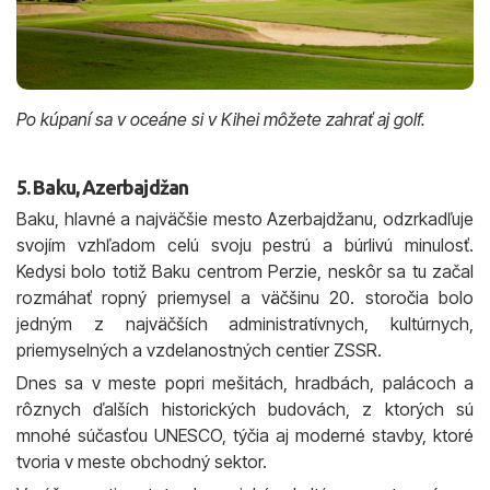
Po kúpaní sa v oceáne si v Kihei môžete zahrať aj golf.
5. Baku, Azerbajdžan
Baku, hlavné a najväčšie mesto Azerbajdžanu, odzrkadľuje
svojím vzhľadom celú svoju pestrú a búrlivú minulosť.
Kedysi bolo totiž Baku centrom Perzie, neskôr sa tu začal
rozmáhať ropný priemysel a väčšinu 20. storočia bolo
jedným z najväčších administratívnych, kultúrnych,
priemyselných a vzdelanostných centier ZSSR.
Dnes sa v meste popri mešitách, hradbách, palácoch a
rôznych ďalších historických budovách, z ktorých sú
mnohé súčasťou UNESCO, týčia aj moderné stavby, ktoré
tvoria v meste obchodný sektor.
V súčasnosti sa toto dynamické a kultúrne mesto právom