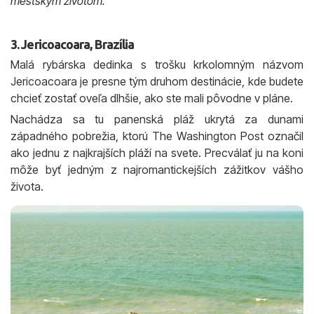
3. Jericoacoara, Brazília
Malá rybárska dedinka s trošku krkolomným názvom
Jericoacoara je presne tým druhom destinácie, kde budete
chcieť zostať oveľa dlhšie, ako ste mali pôvodne v pláne.
Nachádza sa tu panenská pláž ukrytá za dunami
západného pobrežia, ktorú The Washington Post označil
ako jednu z najkrajších pláží na svete. Precválať ju na koni
môže byť jedným z najromantickejších zážitkov vášho
života.