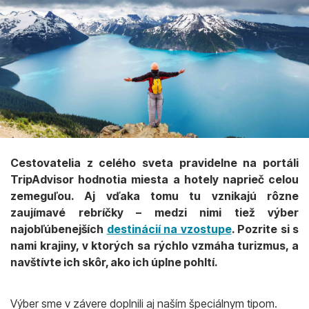
Cestovatelia z celého sveta pravidelne na portáli
TripAdvisor hodnotia miesta a hotely naprieč celou
zemeguľou. Aj vďaka tomu tu vznikajú rôzne
zaujímavé rebríčky – medzi nimi tiež výber
najobľúbenejších
destinácií na vzostupe
. Pozrite si s
nami krajiny, v ktorých sa rýchlo vzmáha turizmus, a
navštívte ich skôr, ako ich úplne pohltí.
Výber sme v závere doplnili aj naším špeciálnym tipom.