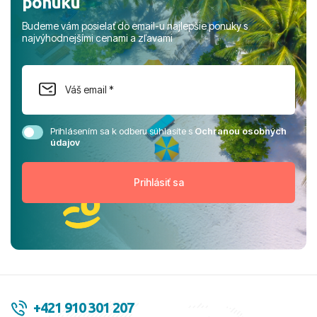
Budeme vám posielať do email-u najlepšie ponuky s
najvýhodnejšími cenami a zľavami
Prihlásením sa k odberu súhlasíte s
Ochranou osobných
údajov
+421 910 301 207