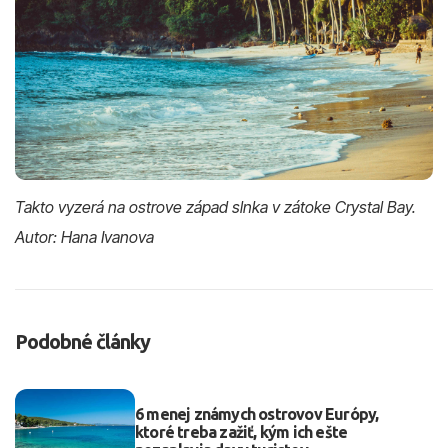
Takto vyzerá na ostrove západ slnka v zátoke Crystal Bay.
Autor: Hana Ivanova
Podobné články
6 menej známych ostrovov Európy,
ktoré treba zažiť, kým ich ešte
nezaplavia davy turistov