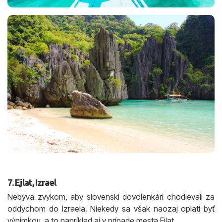
7. Ejlat, Izrael
Nebýva zvykom, aby slovenskí dovolenkári chodievali za
oddychom do Izraela. Niekedy sa však naozaj oplatí byť
výnimkou, a to napríklad aj v prípade mesta Ejlat.