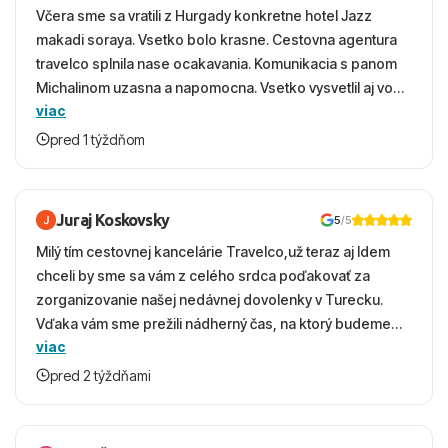
Včera sme sa vratili z Hurgady konkretne hotel Jazz
makadi soraya. Vsetko bolo krasne. Cestovna agentura
travelco splnila nase ocakavania. Komunikacia s panom
Michalinom uzasna a napomocna. Vsetko vysvetlil aj vo
viac
vecernych hodinach zaco sa ospravedlnujem. Hotel
krasny, cisty. Sluzby top. Strava, prostredie, more,
pred 1 týždňom
snorchlovanie. Dakujeme velmi pekne S pozdravom
Juraj Koskovsky
5
/5
Milý tím cestovnej kancelárie Travelco,už teraz aj Idem
chceli by sme sa vám z celého srdca poďakovať za
zorganizovanie našej nedávnej dovolenky v Turecku.
Vďaka vám sme prežili nádherný čas, na ktorý budeme
viac
ešte dlho s úsmevom spomínať. ​Všetko prebehlo
absolútne hladko – od prvotného výberu zájazdu, cez
pred 2 týždňami
ochotnú komunikáciu, až po samotný transfer a pobyt. ​
Ubytovaní sme boli v hoteli TUI Magic Life Jacaranda a
bola to trefa do čierneho! ​Čo nás dostalo najviac: ​Skvelé