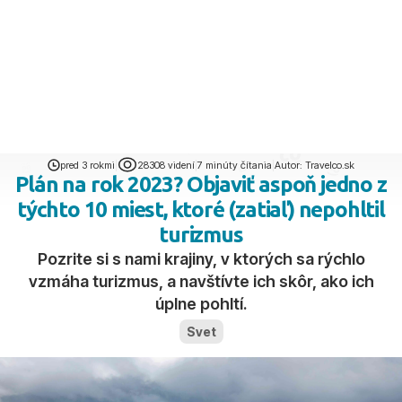
Sme vám k dispozícii
Po-Ne 08:00 - 22:00
+421 910 301 207
WhatsApp
|
15
Zájazdy predávame už
rokov
pred 3 rokmi
|
28308 videní
|
7 minúty čítania
|
Autor: Travelco.sk
Plán na rok 2023? Objaviť aspoň jedno z
týchto 10 miest, ktoré (zatiaľ) nepohltil
turizmus
Pozrite si s nami krajiny, v ktorých sa rýchlo
vzmáha turizmus, a navštívte ich skôr, ako ich
úplne pohltí.
Svet