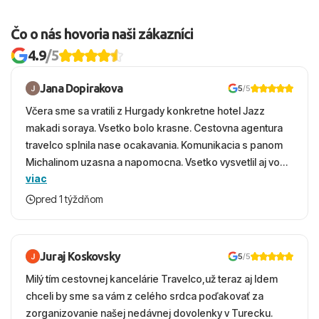
Čo o nás hovoria naši zákazníci
4.9
/5
Jana Dopirakova
5
/5
Včera sme sa vratili z Hurgady konkretne hotel Jazz
makadi soraya. Vsetko bolo krasne. Cestovna agentura
travelco splnila nase ocakavania. Komunikacia s panom
Michalinom uzasna a napomocna. Vsetko vysvetlil aj vo
viac
vecernych hodinach zaco sa ospravedlnujem. Hotel
krasny, cisty. Sluzby top. Strava, prostredie, more,
pred 1 týždňom
snorchlovanie. Dakujeme velmi pekne S pozdravom
Juraj Koskovsky
5
/5
Milý tím cestovnej kancelárie Travelco,už teraz aj Idem
chceli by sme sa vám z celého srdca poďakovať za
zorganizovanie našej nedávnej dovolenky v Turecku.