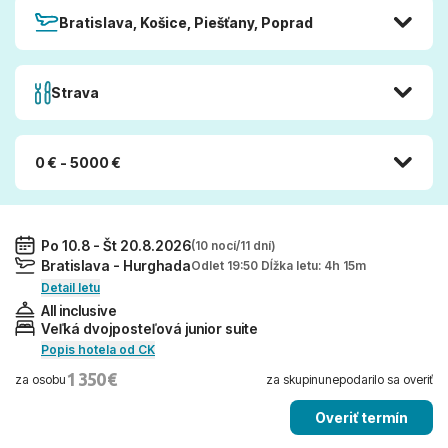
Bratislava, Košice, Piešťany, Poprad
Strava
0 € - 5000 €
Po 10.8 - Št 20.8.2026
(10 nocí/11 dní)
Bratislava - Hurghada
Odlet 19:50 Dĺžka letu: 4h 15m
Detail letu
All inclusive
Veľká dvojposteľová junior suite
Popis hotela od CK
1 350 €
za osobu
za skupinu
nepodarilo sa overiť
Overiť termín