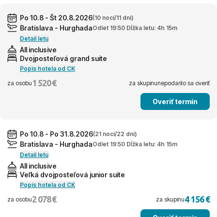
Po 10.8 - Št 20.8.2026
(10 nocí/11 dní)
Bratislava - Hurghada
Odlet 19:50 Dĺžka letu: 4h 15m
Detail letu
All inclusive
Dvojposteľová grand suite
Popis hotela od CK
1 520 €
za osobu
za skupinu
nepodarilo sa overiť
Overiť termín
Po 10.8 - Po 31.8.2026
(21 nocí/22 dní)
Bratislava - Hurghada
Odlet 19:50 Dĺžka letu: 4h 15m
Detail letu
All inclusive
Veľká dvojposteľová junior suite
Popis hotela od CK
2 078 €
4 156 €
za osobu
za skupinu