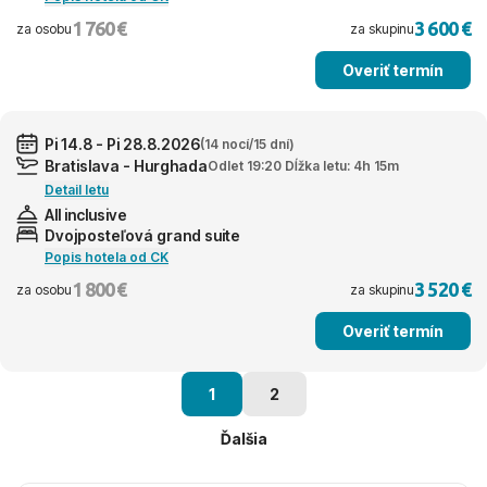
1 760 €
3 600 €
za osobu
za skupinu
Overiť termín
Pi 14.8 - Pi 28.8.2026
(14 nocí/15 dní)
Bratislava - Hurghada
Odlet 19:20 Dĺžka letu: 4h 15m
Detail letu
All inclusive
Dvojposteľová grand suite
Popis hotela od CK
1 800 €
3 520 €
za osobu
za skupinu
Overiť termín
1
2
Ďalšia