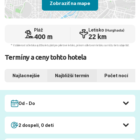
Zobraziť na mape
Pláž
Letisko
(Hurghada)
400 m
22 km
* Vzdialenosť od letiska aj dľžka letu platí pre príletové letisko, pri inom odletovom letisku sa môžu tieto údaje líšiť.
Termíny a ceny tohto hotela
Najlacnejšie
Najbližší termín
Počet nocí
Od - Do
2 dospelí, 0 deti