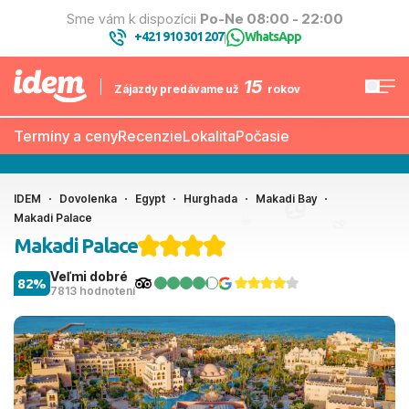
Sme vám k dispozícii
Po-Ne 08:00 - 22:00
+421 910 301 207
WhatsApp
|
15
Zájazdy predávame už
rokov
Termíny a ceny
Recenzie
Lokalita
Počasie
IDEM
Dovolenka
Egypt
Hurghada
Makadi Bay
Makadi Palace
Makadi Palace
Veľmi dobré
82%
7813 hodnotení