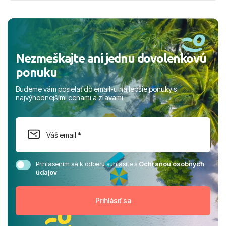
a prianím mnohých ďalších spokojných klientov, Juraj s
rodinou.
Nezmeškajte ani jednu dovolenkovú
ponuku
Budeme vám posielať do email-u najlepšie ponuky s
najvýhodnejšími cenami a zľavami
Prihlásením sa k odberu súhlasíte s
Ochranou osobných
údajov