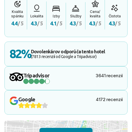
Kvalita
Cena/
spánku
Lokalita
Izby
Služby
kvalita
Čistota
4.4
/ 5
4.3
/ 5
4.1
/ 5
4.3
/ 5
4.3
/ 5
4.3
/ 5
82%
Dovolenkárov odporúča tento hotel
(7813 recenzií od Google a Tripadvisor)
Tripadvisor
3641 recenzií
Google
4172 recenzií