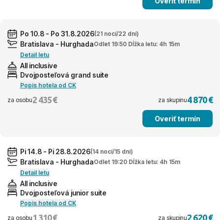
Overiť termín
Po 10.8 - Po 31.8.2026
(21 nocí/22 dní)
Bratislava - Hurghada
Odlet 19:50 Dĺžka letu: 4h 15m
Detail letu
All inclusive
Dvojposteľová grand suite
Popis hotela od CK
2 435 €
4 870 €
za osobu
za skupinu
Overiť termín
Pi 14.8 - Pi 28.8.2026
(14 nocí/15 dní)
Bratislava - Hurghada
Odlet 19:20 Dĺžka letu: 4h 15m
Detail letu
All inclusive
Dvojposteľová junior suite
Popis hotela od CK
1 310 €
2 620 €
za osobu
za skupinu