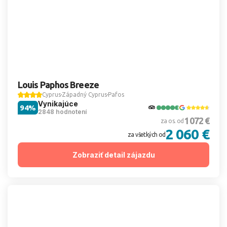
Louis Paphos Breeze
Cyprus
Západný Cyprus
Pafos
Vynikajúce
94%
2848 hodnotení
1 072 €
za os. od
2 060 €
za všetkých od
Zobraziť detail zájazdu