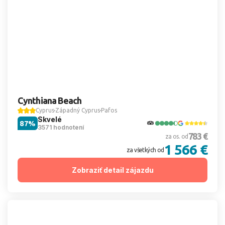
Cynthiana Beach
Cyprus
Západný Cyprus
Pafos
Skvelé
87%
3571 hodnotení
783 €
za os. od
1 566 €
za všetkých od
Zobraziť detail zájazdu