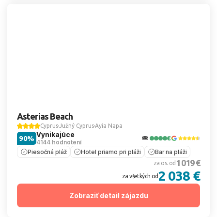
Asterias Beach
Cyprus
Južný Cyprus
Ayia Napa
Vynikajúce
90%
4144 hodnotení
Piesočná pláž
Hotel priamo pri pláži
Bar na pláži
1 019 €
za os. od
2 038 €
za všetkých od
Zobraziť detail zájazdu