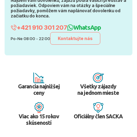
Nájdem vám dovolenku, zájazd podľa vašich predstáv a
požiadaviek. Odpoviem vám na otázky a špeciálne
požiadavky, pomôžem vám naplánovať dovolenku od
začiatku do konca.
+421 910 301 207
WhatsApp
Kontaktujte nás
Po-Ne 08:00 - 22:00
Garancia najnižšej
Všetky zájazdy
ceny
na jednom mieste
Viac ako 15 rokov
Oficiálny člen SACKA
skúseností