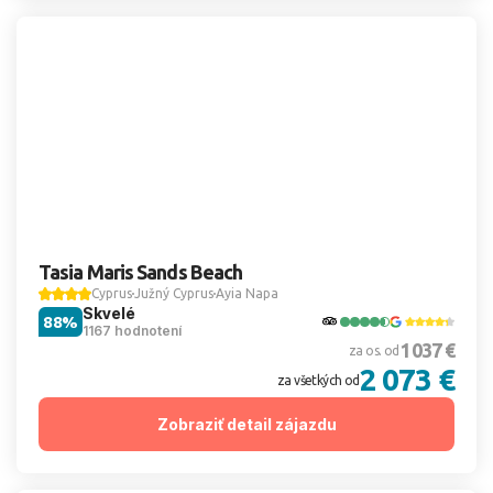
Tasia Maris Sands Beach
Cyprus
Južný Cyprus
Ayia Napa
Skvelé
88%
1167 hodnotení
1 037 €
za os. od
2 073 €
za všetkých od
Zobraziť detail zájazdu