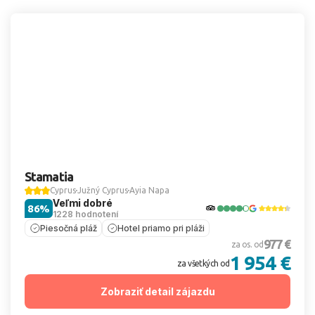
Stamatia
Cyprus
Južný Cyprus
Ayia Napa
Veľmi dobré
86%
1228 hodnotení
Piesočná pláž
Hotel priamo pri pláži
977 €
za os. od
1 954 €
za všetkých od
Zobraziť detail zájazdu