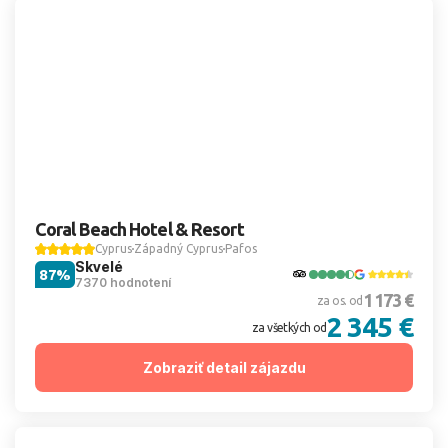
Coral Beach Hotel & Resort
Cyprus
Západný Cyprus
Pafos
Skvelé
87%
7370 hodnotení
1 173 €
za os. od
2 345 €
za všetkých od
Zobraziť detail zájazdu