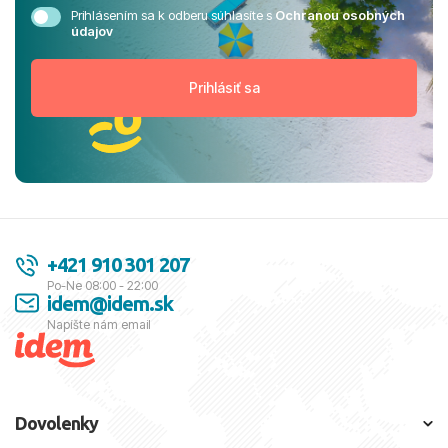
Prihlásením sa k odberu súhlasíte s
Ochranou osobných
údajov
+421 910 301 207
Po-Ne 08:00 - 22:00
idem@idem.sk
Napíšte nám email
Dovolenky