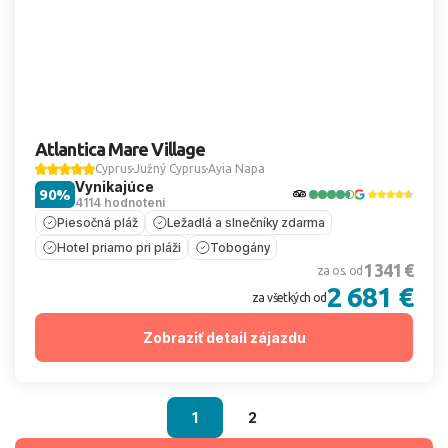
Atlantica Mare Village
Cyprus
Južný Cyprus
Ayia Napa
Vynikajúce
90%
4114 hodnotení
Piesočná pláž
Ležadlá a slnečníky zdarma
Hotel priamo pri pláži
Tobogány
1 341 €
za os. od
2 681 €
za všetkých od
Zobraziť detail zájazdu
1
2