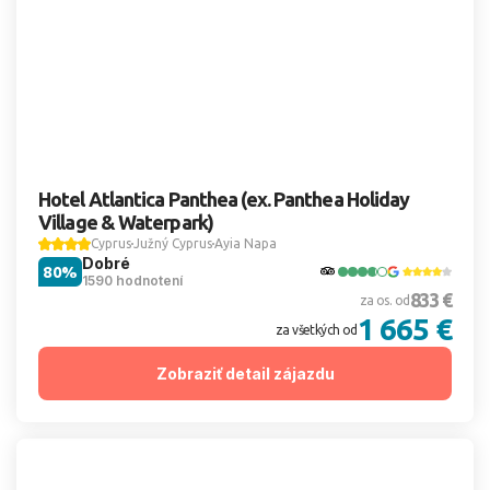
Hotel Atlantica Panthea (ex. Panthea Holiday
Village & Waterpark)
Cyprus
Južný Cyprus
Ayia Napa
Dobré
80%
1590 hodnotení
833 €
za os. od
1 665 €
za všetkých od
Zobraziť detail zájazdu