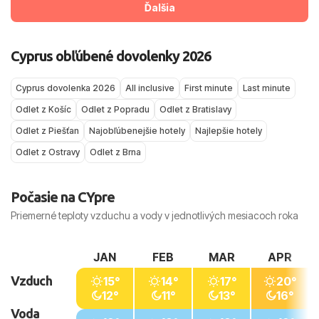
Ďalšia
Cyprus obľúbené dovolenky 2026
Cyprus dovolenka 2026
All inclusive
First minute
Last minute
Odlet z Košíc
Odlet z Popradu
Odlet z Bratislavy
Odlet z Piešťan
Najobľúbenejšie hotely
Najlepšie hotely
Odlet z Ostravy
Odlet z Brna
Počasie na CYpre
Priemerné teploty vzduchu a vody v jednotlivých mesiacoch roka
JAN
FEB
MAR
APR
Vzduch
15°
14°
17°
20°
12°
11°
13°
16°
Voda