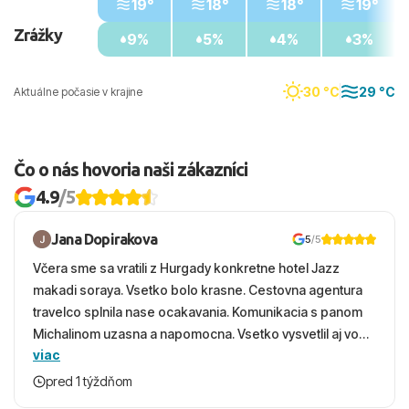
19°
18°
18°
19°
Zrážky
9%
5%
4%
3%
30 °C
29 °C
Aktuálne počasie v krajine
Čo o nás hovoria naši zákazníci
4.9
/5
Jana Dopirakova
5
/5
Včera sme sa vratili z Hurgady konkretne hotel Jazz
makadi soraya. Vsetko bolo krasne. Cestovna agentura
travelco splnila nase ocakavania. Komunikacia s panom
Michalinom uzasna a napomocna. Vsetko vysvetlil aj vo
viac
vecernych hodinach zaco sa ospravedlnujem. Hotel
krasny, cisty. Sluzby top. Strava, prostredie, more,
pred 1 týždňom
snorchlovanie. Dakujeme velmi pekne S pozdravom