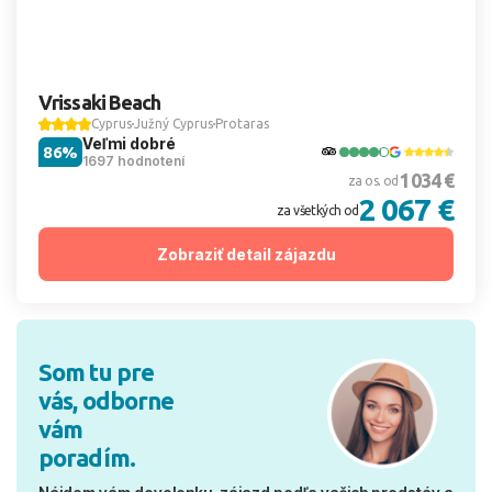
Vrissaki Beach
Cyprus
Južný Cyprus
Protaras
Veľmi dobré
86%
1697 hodnotení
1 034 €
za os. od
2 067 €
za všetkých od
Zobraziť detail zájazdu
Som tu pre
vás, odborne
vám
poradím.