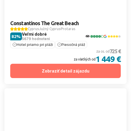
Constantinos The Great Beach
Cyprus
Južný Cyprus
Protaras
Veľmi dobré
82%
5679 hodnotení
Hotel priamo pri pláži
Piesočná pláž
725 €
za os. od
1 449 €
za všetkých od
Zobraziť detail zájazdu