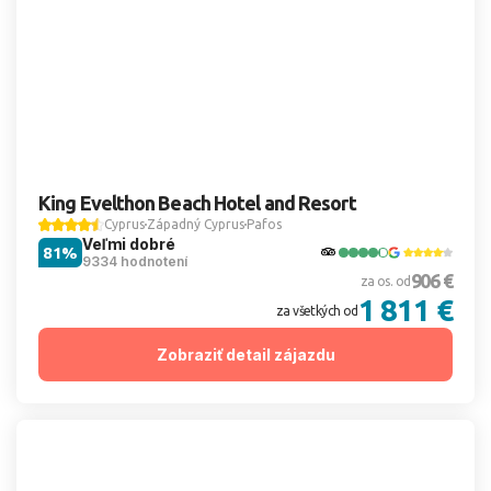
King Evelthon Beach Hotel and Resort
Cyprus
Západný Cyprus
Pafos
Veľmi dobré
81%
9334 hodnotení
906 €
za os. od
1 811 €
za všetkých od
Zobraziť detail zájazdu