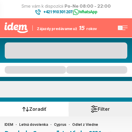
Sme vám k dispozícii
Po-Ne 08:00 - 22:00
+421 910 301 207
WhatsApp
|
15
Zájazdy predávame už
rokov
Cyprus
Kedy cestujete?
Zoradiť
Filter
IDEM
Letná dovolenka
Cyprus
Odlet z Viedne
Rakúske letiská