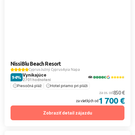
NissiBlu Beach Resort
Cyprus
Južný Cyprus
Ayia Napa
Vynikajúce
94%
2701 hodnotení
Piesočná pláž
Hotel priamo pri pláži
850 €
za os. od
1 700 €
za všetkých od
Zobraziť detail zájazdu