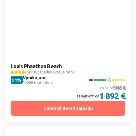
Louis Phaethon Beach
Cyprus
Západný Cyprus
Pafos
Vynikajúce
91%
10555 hodnotení
946 €
za os. od
1 892 €
za všetkých od
Zobraziť detail zájazdu