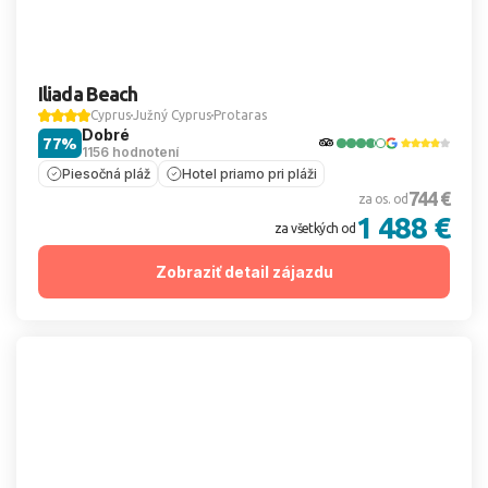
Iliada Beach
Cyprus
Južný Cyprus
Protaras
Dobré
77%
1156 hodnotení
Piesočná pláž
Hotel priamo pri pláži
744 €
za os. od
1 488 €
za všetkých od
Zobraziť detail zájazdu