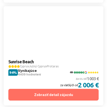
Sunrise Beach
Cyprus
Južný Cyprus
Protaras
Vynikajúce
94%
4409 hodnotení
1 003 €
za os. od
2 006 €
za všetkých od
Zobraziť detail zájazdu