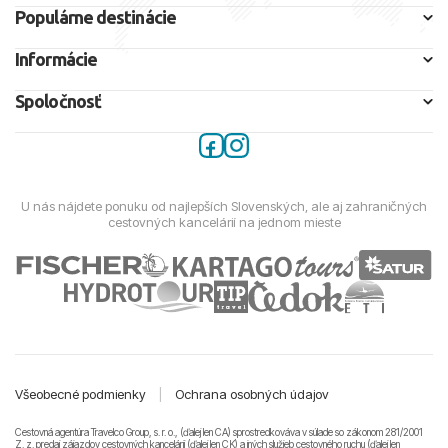
Populárne destinácie
Informácie
Spoločnosť
U nás nájdete ponuku od najlepších Slovenských, ale aj zahraničných
cestovných kancelárií na jednom mieste
Všeobecné podmienky
|
Ochrana osobných údajov
Cestovná agentúra Travelco Group, s. r. o., (ďalej len CA) sprostredkováva v súlade so zákonom 281/2001
Z. z. predaj zájazdov cestovných kancelárii (ďalej len CK) a iných služieb cestovného ruchu (ďalej len