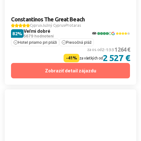
Constantinos The Great Beach
Cyprus
Južný Cyprus
Protaras
Veľmi dobré
82%
5679 hodnotení
Hotel priamo pri pláži
Piesočná pláž
1 264 €
2 133
za os. od
2 527 €
-41%
za všetkých od
Zobraziť detail zájazdu