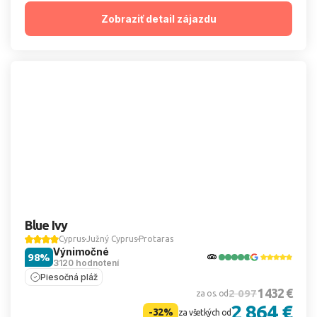
Zobraziť detail zájazdu
Blue Ivy
Cyprus
Južný Cyprus
Protaras
Výnimočné
98%
3120 hodnotení
Piesočná pláž
1 432 €
2 097
za os. od
2 864 €
-32%
za všetkých od