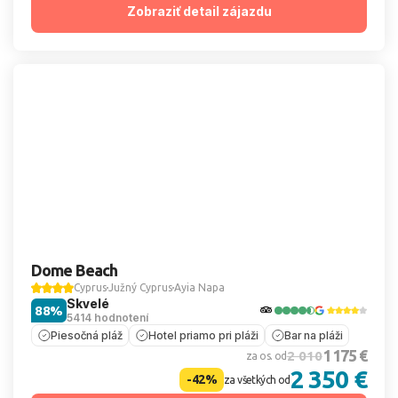
Zobraziť detail zájazdu
Dome Beach
Cyprus
Južný Cyprus
Ayia Napa
Skvelé
88%
5414 hodnotení
Piesočná pláž
Hotel priamo pri pláži
Bar na pláži
1 175 €
2 010
za os. od
2 350 €
-42%
za všetkých od