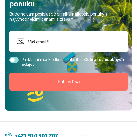
ponuku
Budeme vám posielať do email-u najlepšie ponuky s
najvýhodnejšími cenami a zľavami
Prihlásením sa k odberu súhlasíte s
Ochranou osobných
údajov
+421 910 301 207