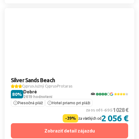
Silver Sands Beach
Cyprus
Južný Cyprus
Protaras
Dobré
80%
2619 hodnotení
Piesočná pláž
Hotel priamo pri pláži
1 028 €
1 695
za os. od
2 056 €
-39%
za všetkých od
Zobraziť detail zájazdu