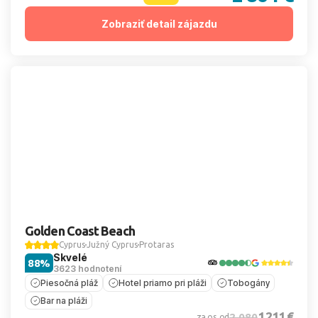
Zobraziť detail zájazdu
Golden Coast Beach
Cyprus
Južný Cyprus
Protaras
Skvelé
88%
3623 hodnotení
Piesočná pláž
Hotel priamo pri pláži
Tobogány
Bar na pláži
1 211 €
2 080
za os. od