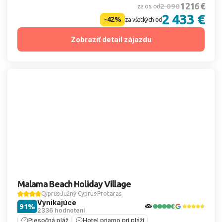
1 216 €
2 090
za os. od
2 433 €
-42%
za všetkých od
Zobraziť detail zájazdu
Malama Beach Holiday Village
Cyprus
Južný Cyprus
Protaras
Vynikajúce
91%
2336 hodnotení
Piesočná pláž
Hotel priamo pri pláži