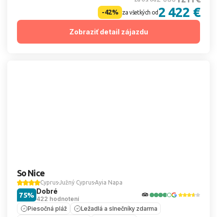
2 422 €
-42%
za všetkých od
Zobraziť detail zájazdu
So Nice
Cyprus
Južný Cyprus
Ayia Napa
Dobré
75%
422 hodnotení
Piesočná pláž
Ležadlá a slnečníky zdarma