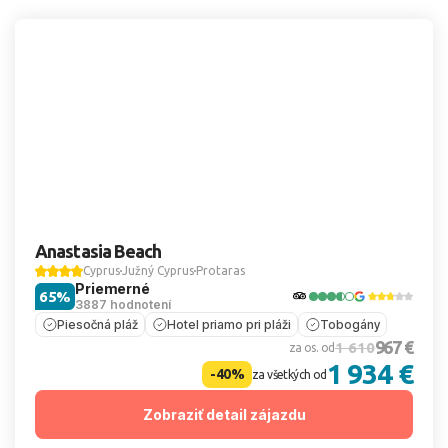
Anastasia Beach
Cyprus
Južný Cyprus
Protaras
Priemerné
65%
3887 hodnotení
Piesočná pláž
Hotel priamo pri pláži
Tobogány
967 €
1 610
za os. od
1 934 €
-40%
za všetkých od
Zobraziť detail zájazdu