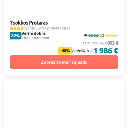
Tsokkos Protaras
Cyprus
Južný Cyprus
Protaras
Veľmi dobré
82%
2922 hodnotení
993 €
1 660
za os. od
1 986 €
-40%
za všetkých od
Zobraziť detail zájazdu