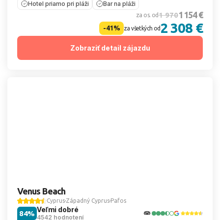
Hotel priamo pri pláži
Bar na pláži
1 154 €
1 970
za os. od
2 308 €
-41%
za všetkých od
Zobraziť detail zájazdu
Venus Beach
Cyprus
Západný Cyprus
Pafos
Veľmi dobré
84%
4542 hodnotení