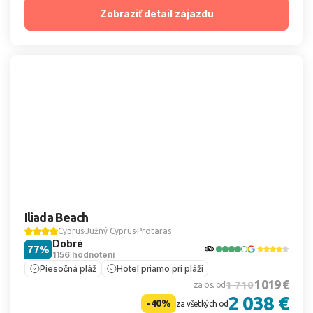
Zobraziť detail zájazdu
Iliada Beach
Cyprus
Južný Cyprus
Protaras
Dobré
77%
1156 hodnotení
Piesočná pláž
Hotel priamo pri pláži
1 019 €
1 710
za os. od
2 038 €
-40%
za všetkých od