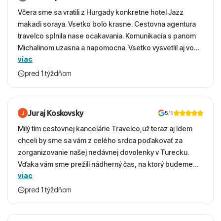
Včera sme sa vratili z Hurgady konkretne hotel Jazz
makadi soraya. Vsetko bolo krasne. Cestovna agentura
travelco splnila nase ocakavania. Komunikacia s panom
Michalinom uzasna a napomocna. Vsetko vysvetlil aj vo
viac
vecernych hodinach zaco sa ospravedlnujem. Hotel
krasny, cisty. Sluzby top. Strava, prostredie, more,
pred 1 týždňom
snorchlovanie. Dakujeme velmi pekne S pozdravom
Juraj Koskovsky
5
/5
Milý tím cestovnej kancelárie Travelco,už teraz aj Idem
chceli by sme sa vám z celého srdca poďakovať za
zorganizovanie našej nedávnej dovolenky v Turecku.
Vďaka vám sme prežili nádherný čas, na ktorý budeme
viac
ešte dlho s úsmevom spomínať. ​Všetko prebehlo
absolútne hladko – od prvotného výberu zájazdu, cez
pred 1 týždňom
ochotnú komunikáciu, až po samotný transfer a pobyt. ​
Ubytovaní sme boli v hoteli TUI Magic Life Jacaranda a