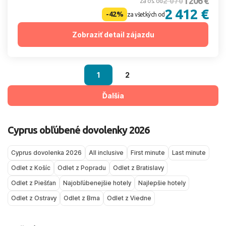
1 206 €
2 070
za os. od
2 412 €
-42%
za všetkých od
Zobraziť detail zájazdu
1
2
Ďalšia
Cyprus obľúbené dovolenky 2026
Cyprus dovolenka 2026
All inclusive
First minute
Last minute
Odlet z Košíc
Odlet z Popradu
Odlet z Bratislavy
Odlet z Piešťan
Najobľúbenejšie hotely
Najlepšie hotely
Odlet z Ostravy
Odlet z Brna
Odlet z Viedne