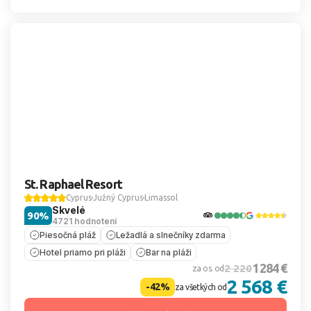
St. Raphael Resort
Cyprus
Južný Cyprus
Limassol
Skvelé
90%
4721 hodnotení
Piesočná pláž
Ležadlá a slnečníky zdarma
Hotel priamo pri pláži
Bar na pláži
1 284 €
2 220
za os. od
2 568 €
-42%
za všetkých od