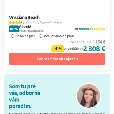
Vrissiana Beach
Cyprus
Južný Cyprus
Protaras
Skvelé
88%
2940 hodnotení
Piesočná pláž
Hotel priamo pri pláži
1 154 €
1 970
za os. od
2 308 €
-41%
za všetkých od
Zobraziť detail zájazdu
Som tu pre
vás, odborne
vám
poradím.