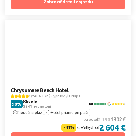
Zobraziť detail zájazdu
Chrysomare Beach Hotel
Cyprus
Južný Cyprus
Ayia Napa
Skvelé
90%
3841 hodnotení
Piesočná pláž
Hotel priamo pri pláži
1 302 €
2 190
za os. od
2 604 €
-41%
za všetkých od