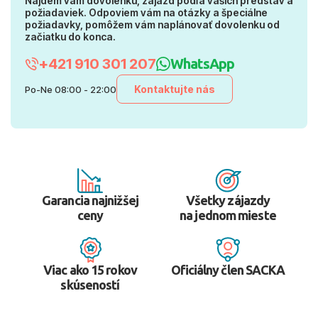
Nájdem vám dovolenku, zájazd podľa vašich predstáv a
požiadaviek. Odpoviem vám na otázky a špeciálne
požiadavky, pomôžem vám naplánovať dovolenku od
začiatku do konca.
+421 910 301 207
WhatsApp
Kontaktujte nás
Po-Ne 08:00 - 22:00
Garancia najnižšej
Všetky zájazdy
ceny
na jednom mieste
Viac ako 15 rokov
Oficiálny člen SACKA
skúseností