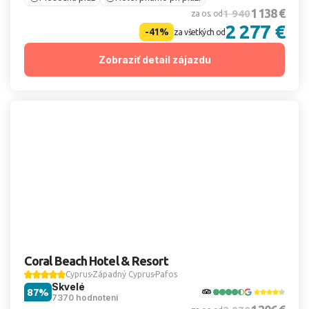
1 138 €
1 940
za os. od
2 277 €
-41%
za všetkých od
Zobraziť detail zájazdu
Coral Beach Hotel & Resort
Cyprus
Západný Cyprus
Pafos
Skvelé
87%
7370 hodnotení