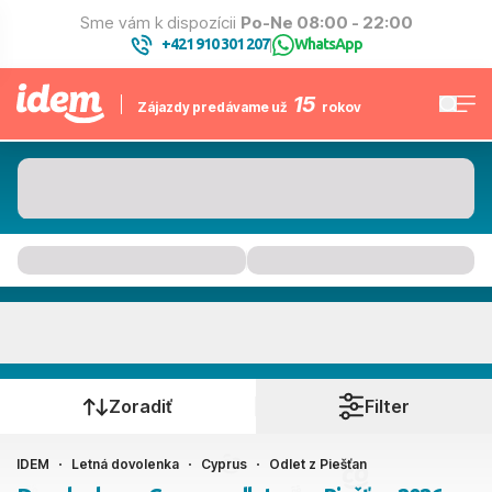
Sme vám k dispozícii
Po-Ne 08:00 - 22:00
+421 910 301 207
WhatsApp
|
15
Zájazdy predávame už
rokov
Cyprus
Kedy cestujete?
Zoradiť
Filter
IDEM
Letná dovolenka
Cyprus
Odlet z Piešťan
Piešťany