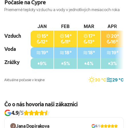
Počasie na Cypre
Priemerné teploty vzduchu a vody v jednotlivých mesiacoch roka
JAN
FEB
MAR
APR
Vzduch
15°
14°
17°
20°
12°
11°
13°
16°
Voda
19°
18°
18°
19°
Zrážky
9%
5%
4%
3%
30 °C
29 °C
Aktuálne počasie v krajine
Čo o nás hovoria naši zákazníci
4.9
/5
Jana Dopirakova
5
/5