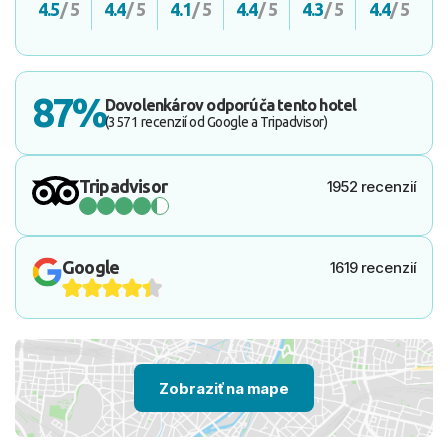
4.5
/ 5
4.4
/ 5
4.1
/ 5
4.4
/ 5
4.3
/ 5
4.4
/ 5
87%
Dovolenkárov odporúča tento hotel
(3571 recenzií od Google a Tripadvisor)
Tripadvisor
1952 recenzií
Google
1619 recenzií
Zobraziť na mape