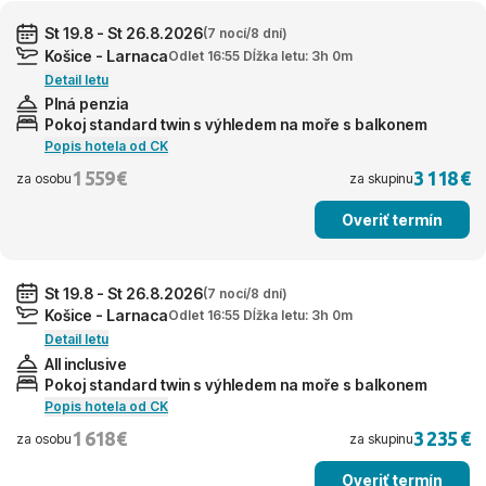
St 19.8 - St 26.8.2026
(7 nocí/8 dní)
Košice - Larnaca
Odlet 16:55 Dĺžka letu: 3h 0m
Detail letu
Plná penzia
Pokoj standard twin s výhledem na moře s balkonem
Popis hotela od CK
1 559 €
3 118 €
za osobu
za skupinu
Overiť termín
St 19.8 - St 26.8.2026
(7 nocí/8 dní)
Košice - Larnaca
Odlet 16:55 Dĺžka letu: 3h 0m
Detail letu
All inclusive
Pokoj standard twin s výhledem na moře s balkonem
Popis hotela od CK
1 618 €
3 235 €
za osobu
za skupinu
Overiť termín