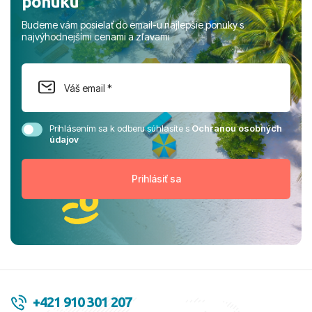
ponuku
Budeme vám posielať do email-u najlepšie ponuky s
najvýhodnejšími cenami a zľavami
Prihlásením sa k odberu súhlasíte s
Ochranou osobných
údajov
+421 910 301 207