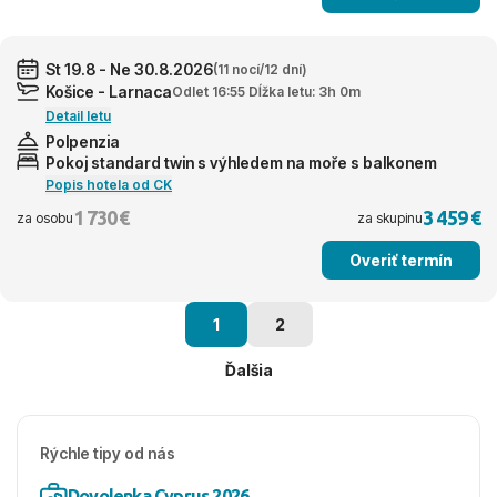
St 19.8 - Ne 30.8.2026
(11 nocí/12 dní)
Košice - Larnaca
Odlet 16:55 Dĺžka letu: 3h 0m
Detail letu
Polpenzia
Pokoj standard twin s výhledem na moře s balkonem
Popis hotela od CK
1 730 €
3 459 €
za osobu
za skupinu
Overiť termín
1
2
Ďalšia
Rýchle tipy od nás
Dovolenka Cyprus 2026