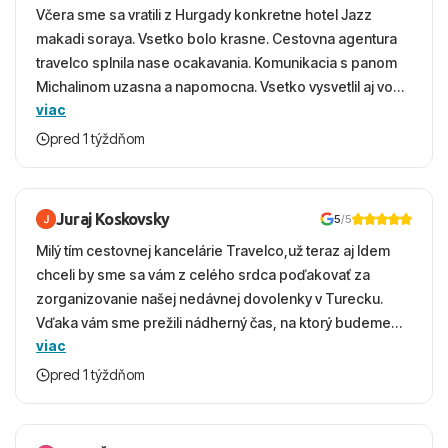
Včera sme sa vratili z Hurgady konkretne hotel Jazz
makadi soraya. Vsetko bolo krasne. Cestovna agentura
travelco splnila nase ocakavania. Komunikacia s panom
Michalinom uzasna a napomocna. Vsetko vysvetlil aj vo
viac
vecernych hodinach zaco sa ospravedlnujem. Hotel
krasny, cisty. Sluzby top. Strava, prostredie, more,
pred 1 týždňom
snorchlovanie. Dakujeme velmi pekne S pozdravom
Juraj Koskovsky
5
/5
Milý tím cestovnej kancelárie Travelco,už teraz aj Idem
chceli by sme sa vám z celého srdca poďakovať za
zorganizovanie našej nedávnej dovolenky v Turecku.
Vďaka vám sme prežili nádherný čas, na ktorý budeme
viac
ešte dlho s úsmevom spomínať. ​Všetko prebehlo
absolútne hladko – od prvotného výberu zájazdu, cez
pred 1 týždňom
ochotnú komunikáciu, až po samotný transfer a pobyt. ​
Ubytovaní sme boli v hoteli TUI Magic Life Jacaranda a
bola to trefa do čierneho! ​Čo nás dostalo najviac: ​Skvelé