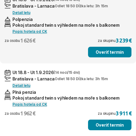
Bratislava - Larnaca
Odlet 18:50 Dĺžka letu: 3h 15m
Detail letu
Polpenzia
Pokoj standard twin s výhledem na moře s balkonem
Popis hotela od CK
1 626 €
3 239 €
za osobu
za skupinu
Overiť termín
Ut 18.8 - Ut 1.9.2026
(14 nocí/15 dní)
Bratislava - Larnaca
Odlet 18:50 Dĺžka letu: 3h 15m
Detail letu
Plná penzia
Pokoj standard twin s výhledem na moře s balkonem
Popis hotela od CK
1 962 €
3 911 €
za osobu
za skupinu
Overiť termín