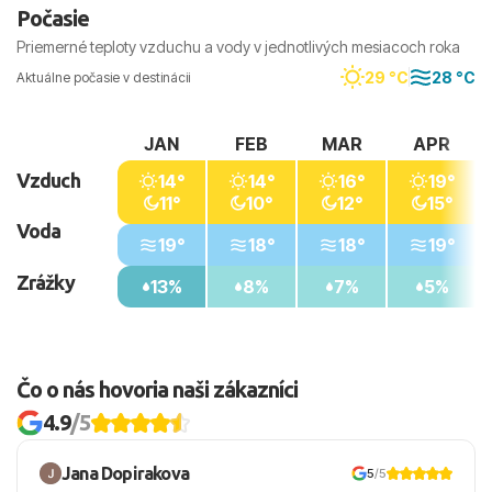
Počasie
Priemerné teploty vzduchu a vody v jednotlivých mesiacoch roka
29 °C
28 °C
Aktuálne počasie v destinácii
JAN
FEB
MAR
APR
Vzduch
14°
14°
16°
19°
11°
10°
12°
15°
Voda
19°
18°
18°
19°
Zrážky
13%
8%
7%
5%
Čo o nás hovoria naši zákazníci
4.9
/5
Jana Dopirakova
5
/5