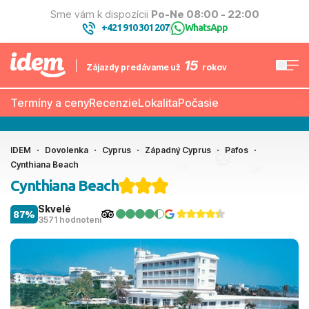
Sme vám k dispozícii
Po-Ne 08:00 - 22:00
+421 910 301 207
WhatsApp
|
15
Zájazdy predávame už
rokov
Termíny a ceny
Recenzie
Lokalita
Počasie
IDEM
Dovolenka
Cyprus
Západný Cyprus
Pafos
Cynthiana Beach
Cynthiana Beach
Skvelé
87%
3571 hodnotení