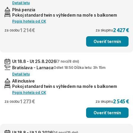
Detail letu
Plná penzia
Pokoj standard twin s výhledem na moře s balkonem
Popis hotela od CK
1 214 €
2 427 €
za osobu
za skupinu
Overiť termín
Ut 18.8 - Ut 25.8.2026
(7 nocí/8 dní)
Bratislava - Larnaca
Odlet 18:50 Dĺžka letu: 3h 15m
Detail letu
All inclusive
Pokoj standard twin s výhledem na moře s balkonem
Popis hotela od CK
1 273 €
2 545 €
za osobu
za skupinu
Overiť termín
Ut 18.8 - Ut 1.9.2026
(14 nocí/15 dní)