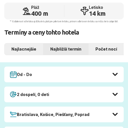
Pláž
Letisko
400 m
14 km
* Vzdialenosť od letiska aj dľžka letu platí pre príletové letisko, pri inom odletovom letisku sa môžu tieto údaje líšiť.
Termíny a ceny tohto hotela
Najlacnejšie
Najbližší termín
Počet nocí
Od - Do
2 dospelí, 0 deti
Bratislava, Košice, Piešťany, Poprad