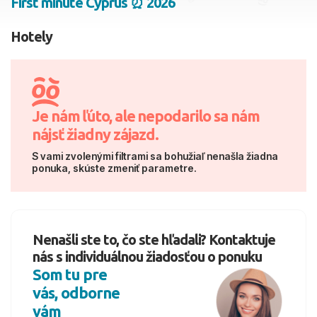
First minute Cyprus ⏰ 2026
2 dospelí, 0 deti
Hotely
Skyť
Je nám ľúto, ale nepodarilo sa nám
nájsť žiadny zájazd.
S vami zvolenými filtrami sa bohužiaľ nenašla žiadna
ponuka, skúste zmeniť parametre.
Nenašli ste to, čo ste hľadali? Kontaktuje
nás s individuálnou žiadosťou o ponuku
Som tu pre
vás, odborne
vám