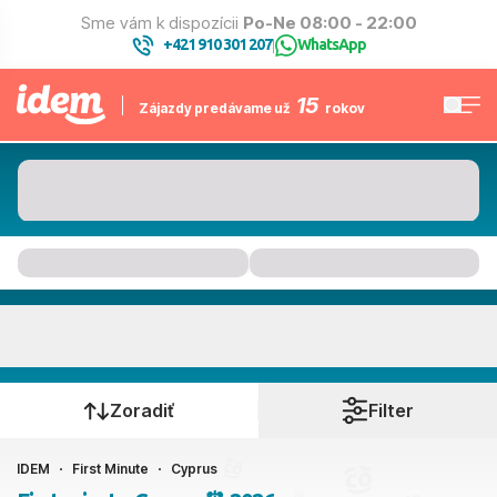
Sme vám k dispozícii
Po-Ne 08:00 - 22:00
+421 910 301 207
WhatsApp
|
15
Zájazdy predávame už
rokov
Cyprus
Kedy cestujete?
Zoradiť
Filter
IDEM
First Minute
Cyprus
Ako cestujete?