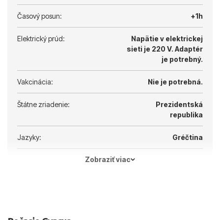
Časový posun:
+1h
Elektrický prúd:
Napätie v elektrickej
sieti je 220 V.
Adaptér
je potrebný.
Vakcinácia:
Nie je potrebná.
Štátne zriadenie:
Prezidentská
republika
Jazyky:
Gréčtina
Zobraziť viac
Hlavné mesto:
Nikózia