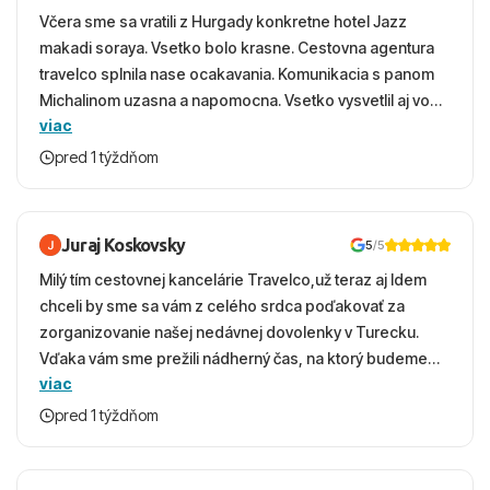
Včera sme sa vratili z Hurgady konkretne hotel Jazz
makadi soraya. Vsetko bolo krasne. Cestovna agentura
travelco splnila nase ocakavania. Komunikacia s panom
Michalinom uzasna a napomocna. Vsetko vysvetlil aj vo
viac
vecernych hodinach zaco sa ospravedlnujem. Hotel
krasny, cisty. Sluzby top. Strava, prostredie, more,
pred 1 týždňom
snorchlovanie. Dakujeme velmi pekne S pozdravom
Juraj Koskovsky
5
/5
Milý tím cestovnej kancelárie Travelco,už teraz aj Idem
chceli by sme sa vám z celého srdca poďakovať za
zorganizovanie našej nedávnej dovolenky v Turecku.
Vďaka vám sme prežili nádherný čas, na ktorý budeme
viac
ešte dlho s úsmevom spomínať. ​Všetko prebehlo
absolútne hladko – od prvotného výberu zájazdu, cez
pred 1 týždňom
ochotnú komunikáciu, až po samotný transfer a pobyt. ​
Ubytovaní sme boli v hoteli TUI Magic Life Jacaranda a
bola to trefa do čierneho! ​Čo nás dostalo najviac: ​Skvelé