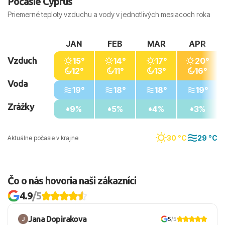
Počasie Cyprus
Priemerné teploty vzduchu a vody v jednotlivých mesiacoch roka
JAN
FEB
MAR
APR
Vzduch
15°
14°
17°
20°
12°
11°
13°
16°
Voda
19°
18°
18°
19°
Zrážky
9%
5%
4%
3%
30 °C
29 °C
Aktuálne počasie v krajine
Čo o nás hovoria naši zákazníci
4.9
/5
Jana Dopirakova
5
/5