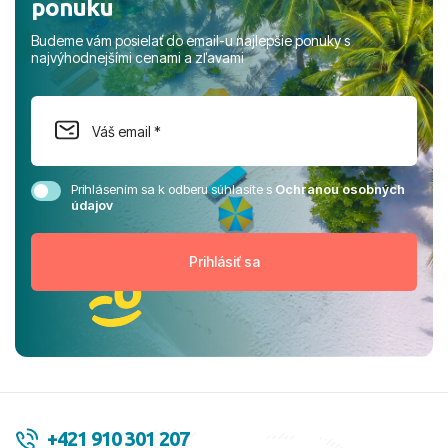
ponuku
Budeme vám posielať do email-u najlepšie ponuky s
najvýhodnejšími cenami a zľavami
Prihlásením sa k odberu súhlasíte s
Ochranou osobných
údajov
+421 910 301 207