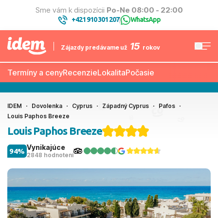
Sme vám k dispozícii
Po-Ne 08:00 - 22:00
+421 910 301 207
WhatsApp
|
15
Zájazdy predávame už
rokov
Termíny a ceny
Recenzie
Lokalita
Počasie
IDEM
Dovolenka
Cyprus
Západný Cyprus
Pafos
Louis Paphos Breeze
Louis Paphos Breeze
Vynikajúce
94%
2848 hodnotení