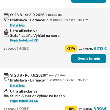
St 26.8 - Št 3.9.2026
(7 nocí/9 dní)
Bratislava - Larnaca
Odlet 09:00 Dĺžka letu: 3h 15m
Detail letu
Ultra all inclusive
Suita 1 spálňa Výhľad na more
Popis hotela od CK
1 606 €
3 212 €
-21%
za osobu
za skupinu
Overiť termín
St 26.8 - Po 7.9.2026
(11 nocí/13 dní)
Bratislava - Larnaca
Odlet 09:00 Dĺžka letu: 3h 15m
Detail letu
Ultra all inclusive
Štúdio Superior Výhľad na bazén
Popis hotela od CK
1 998 €
3 996 €
-18%
za osobu
za skupinu