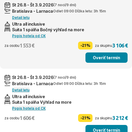
St 26.8 - Št 3.9.2026
(7 nocí/9 dní)
Bratislava - Larnaca
Odlet 09:00 Dĺžka letu: 3h 15m
Detail letu
Ultra all inclusive
Suita 1 spálňa Bočný výhľad na more
Popis hotela od CK
1 553 €
3 106 €
-21%
za osobu
za skupinu
Overiť termín
St 26.8 - Št 3.9.2026
(7 nocí/9 dní)
Bratislava - Larnaca
Odlet 09:00 Dĺžka letu: 3h 15m
Detail letu
Ultra all inclusive
Suita 1 spálňa Výhľad na more
Popis hotela od CK
1 606 €
3 212 €
-21%
za osobu
za skupinu
Overiť termín