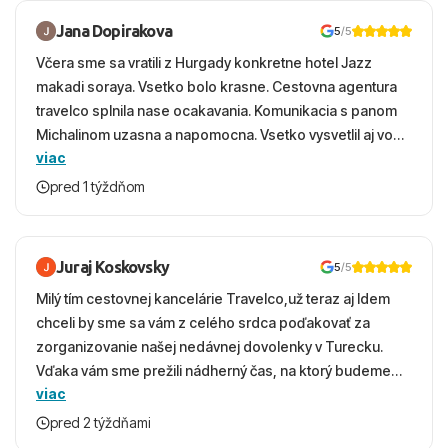
Jana Dopirakova
5
/5
Včera sme sa vratili z Hurgady konkretne hotel Jazz
makadi soraya. Vsetko bolo krasne. Cestovna agentura
travelco splnila nase ocakavania. Komunikacia s panom
Michalinom uzasna a napomocna. Vsetko vysvetlil aj vo
viac
vecernych hodinach zaco sa ospravedlnujem. Hotel
krasny, cisty. Sluzby top. Strava, prostredie, more,
pred 1 týždňom
snorchlovanie. Dakujeme velmi pekne S pozdravom
Juraj Koskovsky
5
/5
Milý tím cestovnej kancelárie Travelco,už teraz aj Idem
chceli by sme sa vám z celého srdca poďakovať za
zorganizovanie našej nedávnej dovolenky v Turecku.
Vďaka vám sme prežili nádherný čas, na ktorý budeme
viac
ešte dlho s úsmevom spomínať. ​Všetko prebehlo
absolútne hladko – od prvotného výberu zájazdu, cez
pred 2 týždňami
ochotnú komunikáciu, až po samotný transfer a pobyt. ​