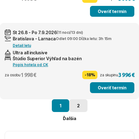
Overiť termín
St 26.8 - Po 7.9.2026
(11 nocí/13 dní)
Bratislava - Larnaca
Odlet 09:00 Dĺžka letu: 3h 15m
Detail letu
Ultra all inclusive
Štúdio Superior Výhľad na bazén
Popis hotela od CK
1 998 €
3 996 €
-18%
za osobu
za skupinu
Overiť termín
1
2
Ďalšia