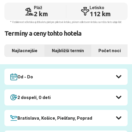
Pláž
Letisko
2 km
112 km
* Vzdialenosť od letiska aj dľžka letu platí pre príletové letisko, pri inom odletovom letisku sa môžu tieto údaje líšiť.
Termíny a ceny tohto hotela
Najlacnejšie
Najbližší termín
Počet nocí
Od - Do
2 dospelí, 0 deti
Bratislava, Košice, Piešťany, Poprad