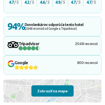
4.7
/ 5
4.2
/ 5
4.6
/ 5
4.9
/ 5
4.7
/ 5
4.7
/ 5
94%
Dovolenkárov odporúča tento hotel
(2848 recenzií od Google a Tripadvisor)
Tripadvisor
2048 recenzií
Google
800 recenzií
Zobraziť na mape