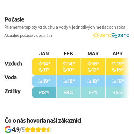
Počasie
Priemerné teploty vzduchu a vody v jednotlivých mesiacoch roka
29 °C
28 °C
Aktuálne počasie v destinácii
JAN
FEB
MAR
APR
Vzduch
14°
14°
16°
19°
11°
10°
12°
15°
Voda
19°
18°
18°
19°
Zrážky
13%
8%
7%
5%
Čo o nás hovoria naši zákazníci
4.9
/5