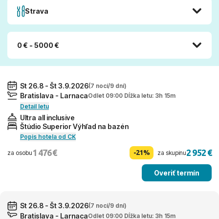
Strava
0 € - 5000 €
St 26.8 - Št 3.9.2026
(7 nocí/9 dní)
Bratislava - Larnaca
Odlet 09:00 Dĺžka letu: 3h 15m
Detail letu
Ultra all inclusive
Štúdio Superior Výhľad na bazén
Popis hotela od CK
1 476 €
2 952 €
-21%
za osobu
za skupinu
Overiť termín
St 26.8 - Št 3.9.2026
(7 nocí/9 dní)
Bratislava - Larnaca
Odlet 09:00 Dĺžka letu: 3h 15m