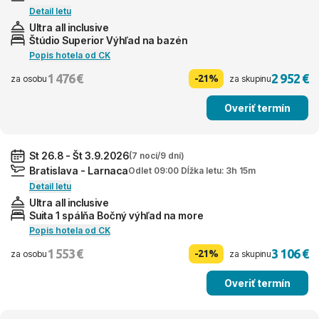
Detail letu
Ultra all inclusive
Štúdio Superior Výhľad na bazén
Popis hotela od CK
1 476 €
2 952 €
-21%
za osobu
za skupinu
Overiť termín
St 26.8 - Št 3.9.2026
(7 nocí/9 dní)
Bratislava - Larnaca
Odlet 09:00 Dĺžka letu: 3h 15m
Detail letu
Ultra all inclusive
Suita 1 spálňa Bočný výhľad na more
Popis hotela od CK
1 553 €
3 106 €
-21%
za osobu
za skupinu
Overiť termín