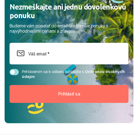
Nezmeškajte ani jednu dovolenkovú
ponuku
Budeme vám posielať do email-u najlepšie ponuky s
najvýhodnejšími cenami a zľavami
Prihlásením sa k odberu súhlasíte s
Ochranou osobných
údajov