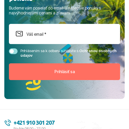
Budeme vám posielať do email-u najlepšie ponuky s
najvýhodnejšími cenami a zľavami
Prihlásením sa k odberu súhlasíte s
Ochranou osobných
údajov
+421 910 301 207
Po-Ne 08:00 - 22:00