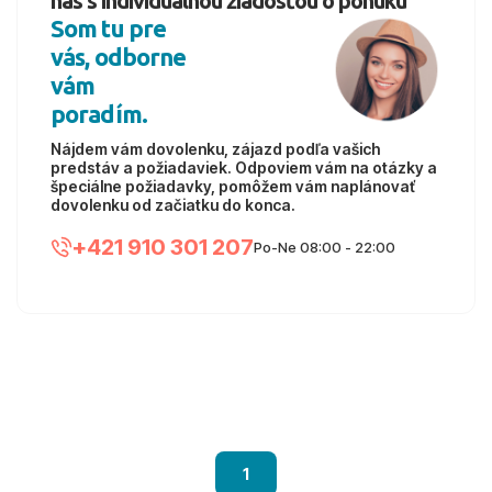
nás s individuálnou žiadosťou o ponuku
hľadáte výhodný spôsob, ako si zabezpečiť Turecko na
Som tu pre
leto 2026 za lepšiu cenu, táto akcia je ideálna práve pre
vás, odborne
vás.
vám
poradím.
Nájdem vám dovolenku, zájazd podľa vašich
predstáv a požiadaviek. Odpoviem vám na otázky a
špeciálne požiadavky, pomôžem vám naplánovať
dovolenku od začiatku do konca.
+421 910 301 207
Po-Ne 08:00 - 22:00
1