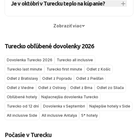
Je v októbri v Turecku teplo na kúpanie?
sezónu aj teplejšie more. Na Egeji býva v lete
pofukovať. Dlhodobé dáta to ukazujú ako skôr
25 °C.
sviežnejšie a veternějšie kvôli sezónnemu
pokojnú oblasť v porovnaní s veterným Egejom.
Áno, najmä na južnom pobreží
severnému vetru meltemi (najmä júl–august), čo
(Antalya/Side/Belek). Typické denné maximá sa
Zobraziť viac
prináša príjemný vánok, ale vie zdvihnúť vlny —
v októbri držia v „stredných dvadsiatkach“ a
citlivejších na vietor a vlny preto viac poteší
more má spravidla okolo 24–25 °C, takže
Turecko obľúbené dovolenky 2026
Antalya.
kúpanie je pre väčšinu ľudí stále veľmi príjemné;
večer už rátaj so sviežejším vzduchom.
Dovolenka Turecko 2026
Turecko all inclusive
Turecko last minute
Turecko first minute
Odlet z Košíc
Odlet z Bratislavy
Odlet z Popradu
Odlet z Piešťan
Odlet z Viedne
Odlet z Ostravy
Odlet z Brna
Odlet zo Sliača
Obľúbené hotely
Najlacnejšia dovolenka Turecko
Turecko od 12 dní
Dovolenka v Septembri
Najlepšie hotely v Side
All inclusive Side
All inclusive Antalya
5* hotely
Počasie v Turecku