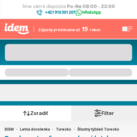
Sme vám k dispozícii
Po-Ne 08:00 - 22:00
+421 910 301 207
WhatsApp
|
15
Zájazdy predávame už
rokov
Turecko
Kedy cestujete?
Zoradiť
Filter
IDEM
Letná dovolenka
Turecko
Šťastný týždeň Turecko
Ako cestujete?