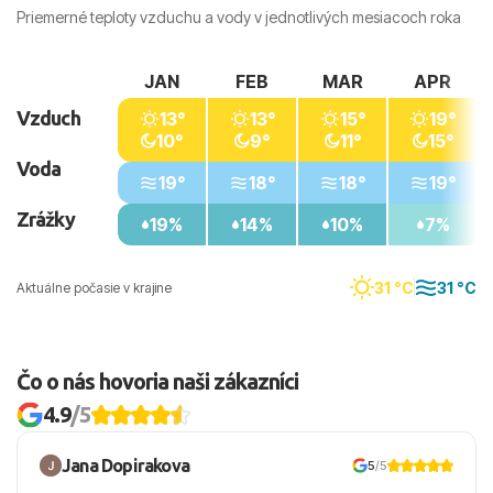
Priemerné teploty vzduchu a vody v jednotlivých mesiacoch roka
JAN
FEB
MAR
APR
Vzduch
13°
13°
15°
19°
10°
9°
11°
15°
Voda
19°
18°
18°
19°
Zrážky
19%
14%
10%
7%
31 °C
31 °C
Aktuálne počasie v krajine
Čo o nás hovoria naši zákazníci
4.9
/5
Jana Dopirakova
5
/5