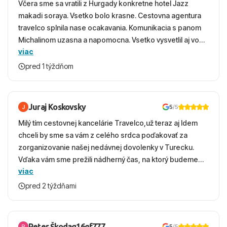
Včera sme sa vratili z Hurgady konkretne hotel Jazz
makadi soraya. Vsetko bolo krasne. Cestovna agentura
travelco splnila nase ocakavania. Komunikacia s panom
Michalinom uzasna a napomocna. Vsetko vysvetlil aj vo
viac
vecernych hodinach zaco sa ospravedlnujem. Hotel
krasny, cisty. Sluzby top. Strava, prostredie, more,
pred 1 týždňom
snorchlovanie. Dakujeme velmi pekne S pozdravom
Juraj Koskovsky
5
/5
Milý tím cestovnej kancelárie Travelco,už teraz aj Idem
chceli by sme sa vám z celého srdca poďakovať za
zorganizovanie našej nedávnej dovolenky v Turecku.
Vďaka vám sme prežili nádherný čas, na ktorý budeme
viac
ešte dlho s úsmevom spomínať. ​Všetko prebehlo
absolútne hladko – od prvotného výberu zájazdu, cez
pred 2 týždňami
ochotnú komunikáciu, až po samotný transfer a pobyt. ​
Ubytovaní sme boli v hoteli TUI Magic Life Jacaranda a
bola to trefa do čierneho! ​Čo nás dostalo najviac: ​Skvelé
Peter Škodaq16gf777
5
/5