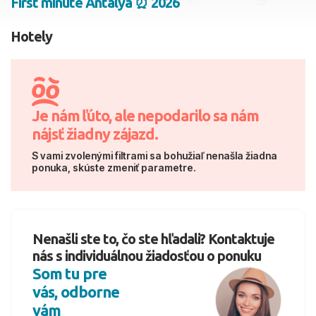
First minute Antalya ⏰ 2026
2 dospelí, 0 deti
Hotely
Skyť
Je nám ľúto, ale nepodarilo sa nám
nájsť žiadny zájazd.
S vami zvolenými filtrami sa bohužiaľ nenašla žiadna
ponuka, skúste zmeniť parametre.
Nenašli ste to, čo ste hľadali? Kontaktuje
nás s individuálnou žiadosťou o ponuku
Som tu pre
vás, odborne
vám