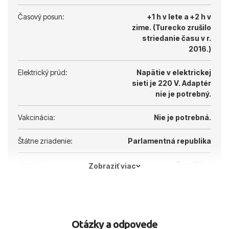
Časový posun:
+1 h v lete a +2 h v
zime. (Turecko zrušilo
striedanie času v r.
2016.)
Elektrický prúd:
Napätie v elektrickej
sieti je 220 V.
Adaptér
nie je potrebný.
Vakcinácia:
Nie je potrebná.
Štátne zriadenie:
Parlamentná republika
Jazyky:
Turečtina
Zobraziť viac
Hlavné mesto:
Ankara
Otázky a odpovede