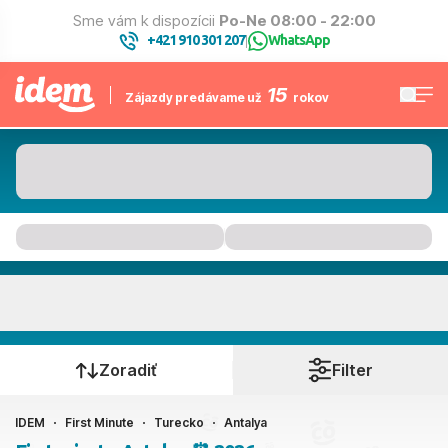
Sme vám k dispozícii
Po-Ne 08:00 - 22:00
+421 910 301 207
WhatsApp
|
15
Zájazdy predávame už
rokov
Antalya
Kedy cestujete?
Zoradiť
Filter
IDEM
First Minute
Turecko
Antalya
Ako cestujete?