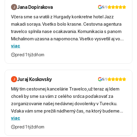
Jana Dopirakova
5
/5
Včera sme sa vratili z Hurgady konkretne hotel Jazz
makadi soraya. Vsetko bolo krasne. Cestovna agentura
travelco splnila nase ocakavania. Komunikacia s panom
Michalinom uzasna a napomocna. Vsetko vysvetlil aj vo
viac
vecernych hodinach zaco sa ospravedlnujem. Hotel
krasny, cisty. Sluzby top. Strava, prostredie, more,
pred 1 týždňom
snorchlovanie. Dakujeme velmi pekne S pozdravom
Juraj Koskovsky
5
/5
Milý tím cestovnej kancelárie Travelco,už teraz aj Idem
chceli by sme sa vám z celého srdca poďakovať za
zorganizovanie našej nedávnej dovolenky v Turecku.
Vďaka vám sme prežili nádherný čas, na ktorý budeme
viac
ešte dlho s úsmevom spomínať. ​Všetko prebehlo
absolútne hladko – od prvotného výberu zájazdu, cez
pred 1 týždňom
ochotnú komunikáciu, až po samotný transfer a pobyt. ​