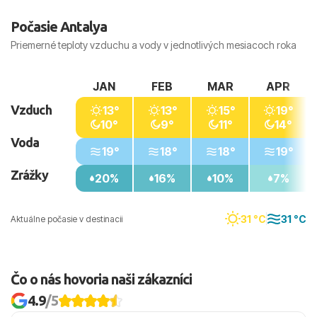
kúpanie je najvhodnejšie obdobie od júna do
Počasie Antalya
októbra.
Priemerné teploty vzduchu a vody v jednotlivých mesiacoch roka
JAN
FEB
MAR
APR
Vzduch
13°
13°
15°
19°
10°
9°
11°
14°
Voda
19°
18°
18°
19°
Zrážky
20%
16%
10%
7%
31 °C
31 °C
Aktuálne počasie v destinacii
Čo o nás hovoria naši zákazníci
4.9
/5