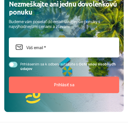
Nezmeškajte ani jednu dovolenkovú
ponuku
Budeme vám posielať do email-u najlepšie ponuky s
najvýhodnejšími cenami a zľavami
Prihlásením sa k odberu súhlasíte s
Ochranou osobných
údajov