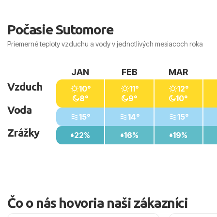
pretože more je ešte príjemné a ľudí je menej než uprostred
Počasie Sutomore
Priemerné teploty vzduchu a vody v jednotlivých mesiacoch roka
JAN
FEB
MAR
Vzduch
10°
11°
12°
8°
9°
10°
Voda
15°
14°
15°
Zrážky
22%
16%
19%
Čo o nás hovoria naši zákazníci