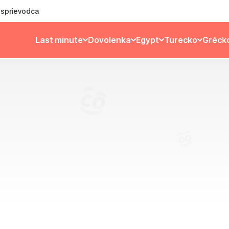
ý sprievodca
Last minute
Dovolenka
Egypt
Turecko
Gréck