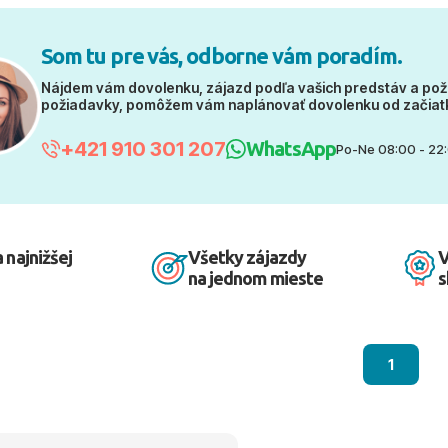
Som tu pre vás, odborne vám poradím.
Nájdem vám dovolenku, zájazd podľa vašich predstáv a pož
požiadavky, pomôžem vám naplánovať dovolenku od začiat
+421 910 301 207
WhatsApp
Po-Ne 08:00 - 22
 najnižšej
Všetky zájazdy
V
na jednom mieste
s
1