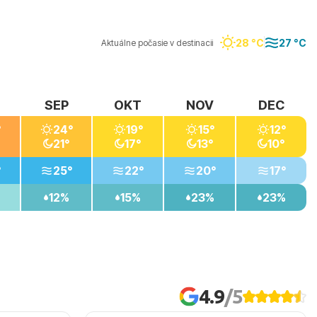
28 °C
27 °C
Aktuálne počasie v destinacii
SEP
OKT
NOV
DEC
°
24°
19°
15°
12°
21°
17°
13°
10°
°
25°
22°
20°
17°
12%
15%
23%
23%
4.9
/5