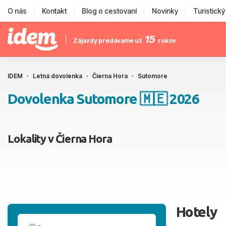
O nás
Kontakt
Blog o cestovaní
Novinky
Turistick
15
Zájazdy predávame už
rokov
IDEM
Letná dovolenka
Čierna Hora
Sutomore
Dovolenka Sutomore 🇲🇪 2026
Lokality v Čierna Hora
Hotely