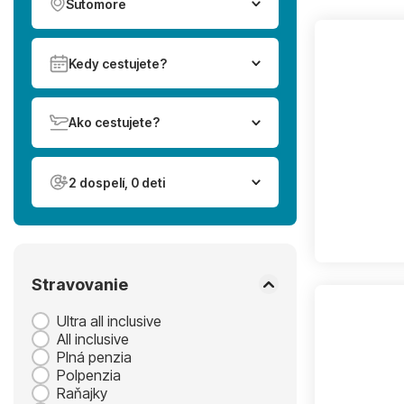
Sutomore
Kedy cestujete?
Ako cestujete?
2 dospelí, 0 deti
Stravovanie
Ultra all inclusive
All inclusive
Plná penzia
Polpenzia
Raňajky