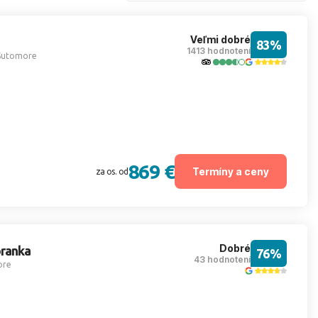
Veľmi dobré
83%
1413 hodnotení
Sutomore
869 €
Termíny a ceny
za os. od
Dobré
ranka
76%
43 hodnotení
ore