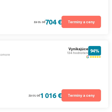
704 €
Termíny a ceny
za os. od
Vynikajúce
94%
134 hodnotení
tomore
1 016 €
Termíny a ceny
za os. od