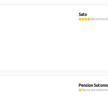
Sato
Čierna Hora
Pension Sutomo
Čierna Hora
Sutom