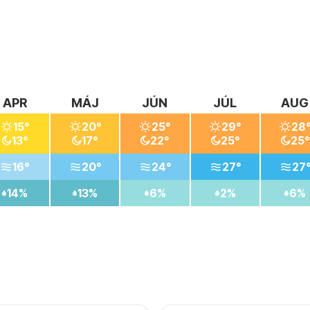
 leta.
APR
MÁJ
JÚN
JÚL
AUG
15°
20°
25°
29°
28
13°
17°
22°
25°
25°
16°
20°
24°
27°
27
14%
13%
6%
2%
6%