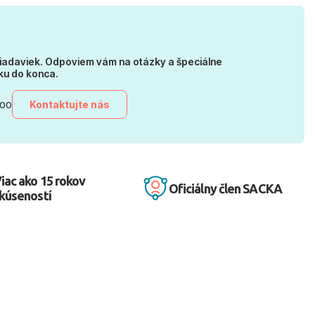
iadaviek. Odpoviem vám na otázky a špeciálne
ku do konca.
Kontaktujte nás
:00
iac ako 15 rokov
Oficiálny člen SACKA
kúseností