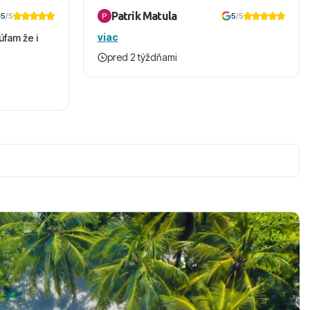
Patrik Matula
5
/5
5
/5
viac
úfam že i
pred 2 týždňami