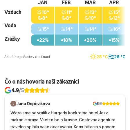
JAN
FEB
MAR
APR
Vzduch
10°
11°
13°
15°
8°
8°
10°
12°
Voda
15°
14°
14°
16°
Zrážky
22%
18%
20%
15%
28 °C
26 °C
Aktuálne počasie v destinacii
Čo o nás hovoria naši zákazníci
4.9
/5
Jana Dopirakova
5
/5
Včera sme sa vratili z Hurgady konkretne hotel Jazz
makadi soraya. Vsetko bolo krasne. Cestovna agentura
travelco splnila nase ocakavania. Komunikacia s panom