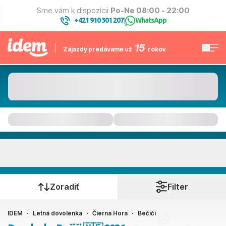
Sme vám k dispozícii
Po-Ne 08:00 - 22:00
+421 910 301 207
WhatsApp
|
15
Zájazdy predávame už
rokov
Bečiči
Kedy cestujete?
Zoradiť
Filter
IDEM
Letná dovolenka
Čierna Hora
Bečiči
Ako cestujete?