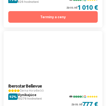
826 hodnotení
1 010 €
za os. od
Termíny a ceny
Iberostar Bellevue
Čierna Hora
Bečiči
Vynikajúce
92%
10276 hodnotení
777 €
za os. od