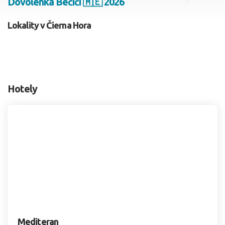
Dovolenka Bečiči 🇲🇪 2026
2 dospelí, 0 deti
Lokality v Čierna Hora
Skyť
Hotely
Mediteran