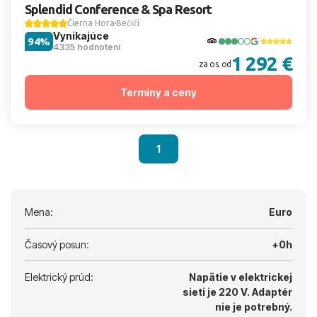
Splendid Conference & Spa Resort
Čierna Hora
Bečiči
Vynikajúce
94%
4335 hodnotení
1 292 €
za os. od
Termíny a ceny
1
Mena:
Euro
Časový posun:
+0h
Elektrický prúd:
Napätie v elektrickej
sieti je 220 V.
Adaptér
nie je potrebný.