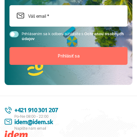
Prihlásením sa k odberu súhlasíte s
Ochranou osobných
údajov
+421 910 301 207
Po-Ne 08:00 - 22:00
idem@idem.sk
Napíšte nám email