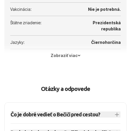
Vakcinácia:
Nie je potrebná.
Štátne zriadenie:
Prezidentská
republika
Jazyky:
Čiernohorčina
Zobraziť viac
Hlavné mesto:
Podgorica
Otázky a odpovede
Čo je dobré vedieť o Bečiči pred cestou?
Bečiči je prímorské letovisko v Čiernej hore na