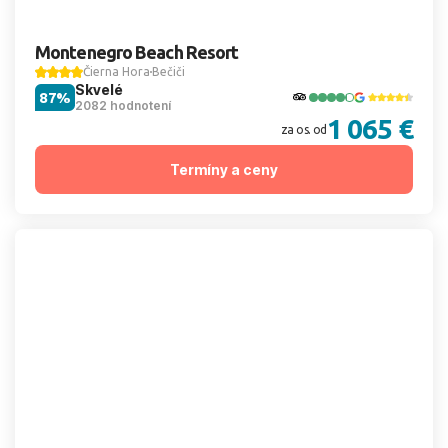
Montenegro Beach Resort
Čierna Hora
Bečiči
Skvelé
87%
2082 hodnotení
1 065 €
za os. od
Termíny a ceny