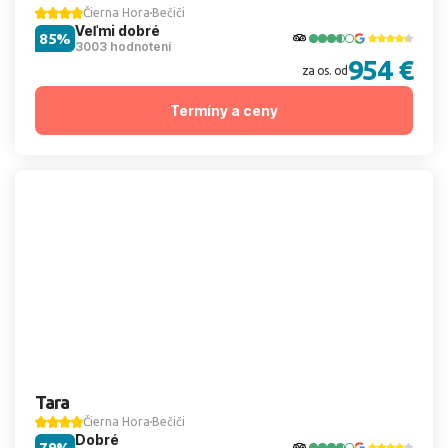
Čierna Hora
Bečiči
Veľmi dobré
85%
3003 hodnotení
954 €
za os. od
Termíny a ceny
Tara
Čierna Hora
Bečiči
Dobré
79%