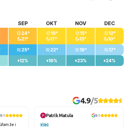
SEP
OKT
NOV
DEC
°
24°
19°
15°
12°
21°
17°
13°
10°
°
25°
22°
19°
17°
12%
16%
23%
24%
4.9
/5
Patrik Matula
5
/5
5
/5
viac
úfam že i