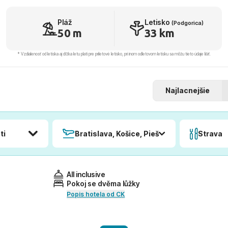
Pláž
Letisko
(Podgorica)
50 m
33 km
* Vzdialenosť od letiska aj dľžka letu platí pre príletové letisko, pri inom odletovom letisku sa môžu tieto údaje líšiť.
Najlacnejšie
ti
Bratislava, Košice, Piešťany, Poprad
Strava
All inclusive
Pokoj se dvěma lůžky
Popis hotela od CK