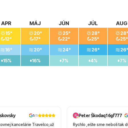
APR
MÁJ
JÚN
JÚL
AUG
15°
20°
25°
28°
28
12°
17°
22°
25°
25°
16°
20°
24°
26°
26
15%
16%
7%
4%
7%
oskovsky
Peter Škodaq16gf777
5
/5
tovnej kancelárie Travelco,už
Rychlo ,ešte sme neboli tak d