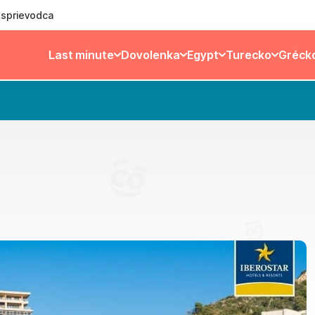
ý sprievodca
Last minute
Dovolenka
Egypt
Turecko
Gréck