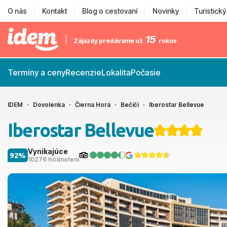
O nás
Kontakt
Blog o cestovaní
Novinky
Turistick
15
Zájazdy predávame už
rokov
Termíny a ceny
Recenzie
Lokalita
Počasie
IDEM
Dovolenka
Čierna Hora
Bečiči
Iberostar Bellevue
Iberostar Bellevue
Vynikajúce
92%
10276 hodnotení