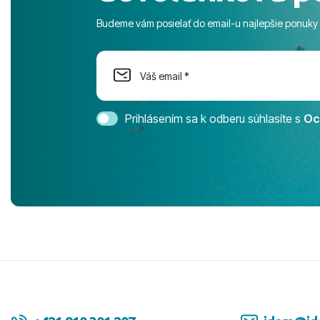
športové akt
Budeme vám posielať do email-u najlepšie ponuky
na moment n
dostatok pri
Cestovnú ka
Magic Life 
svedomím o
bezstarostn
Prihlásením sa k odberu súhlasíte s
Oc
úrovni. Vše
jednotku s h
tešíme, kam
Ďakujeme za
pozdravom 
spokojných k