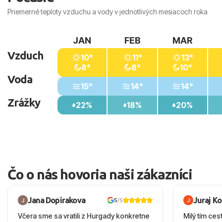
Priemerné teploty vzduchu a vody v jednotlivých mesiacoch roka
JAN
FEB
MAR
Vzduch
10°
11°
13°
8°
8°
10°
Voda
15°
14°
14°
Zrážky
22%
18%
20%
Čo o nás hovoria naši zákazníci
Jana Dopirakova
Juraj K
5
/5
Včera sme sa vratili z Hurgady konkretne
Milý tím ces