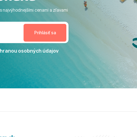
ivity, pri ktorých sa človek ani
 s najvýhodnejšími cenami a zľavami
enudil, no zároveň bol
estoru na dokonalý relax. ​
nceláriu Travelco aj hotel TUI
Jacaranda môžeme s čistým
dporučiť každému, kto hľadá
ú dovolenku na vysokej
hranou osobných údajov
tko bolo zabezpečené na
viezdičkou. ​Už teraz sa
 s nami vyrazíte nabudúce!
 skvelé spomienky. ​S
a prianím mnohých ďalších
lientov, Juraj s rodinou.