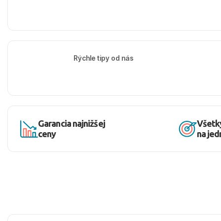
Rýchle tipy od nás
Garancia najnižšej
Všetk
ceny
na je