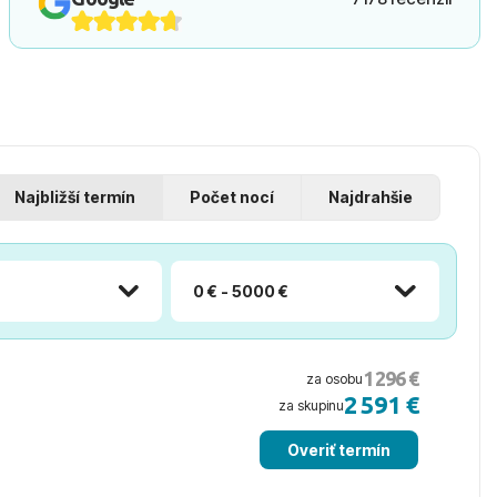
Najbližší termín
Počet nocí
Najdrahšie
0 € - 5000 €
1 296 €
za osobu
2 591 €
za skupinu
Overiť termín