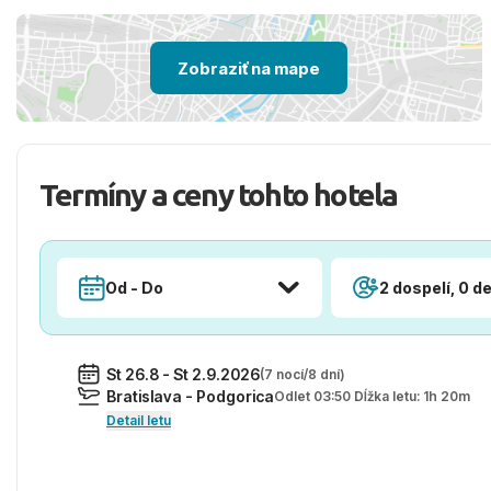
Zobraziť na mape
Termíny a ceny tohto hotela
Od - Do
2 dospelí, 0 de
St 26.8 - St 2.9.2026
(7 nocí/8 dní)
Bratislava - Podgorica
Odlet 03:50 Dĺžka letu: 1h 20m
Detail letu