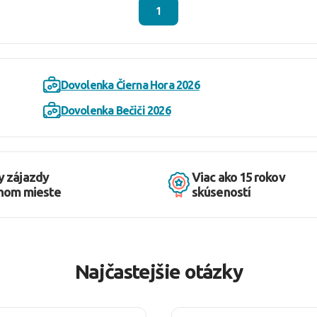
1
Dovolenka Čierna Hora 2026
Dovolenka Bečiči 2026
y zájazdy
Viac ako 15 rokov
dnom mieste
skúseností
Najčastejšie otázky