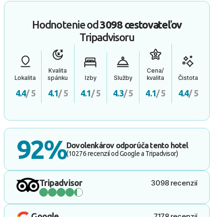
Hodnotenie od
3098 cestovateľov
Tripadvisoru
Kvalita
Cena/
Lokalita
spánku
Izby
Služby
kvalita
Čistota
4.4
/ 5
4.1
/ 5
4.1
/ 5
4.3
/ 5
4.1
/ 5
4.4
/ 5
92%
Dovolenkárov odporúča tento hotel
(10276 recenzií od Google a Tripadvisor)
Tripadvisor
3098 recenzií
Google
7178 recenzií