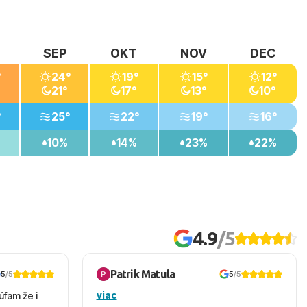
SEP
OKT
NOV
DEC
°
24°
19°
15°
12°
21°
17°
13°
10°
°
25°
22°
19°
16°
10%
14%
23%
22%
4.9
/5
Patrik Matula
5
/5
5
/5
viac
úfam že i