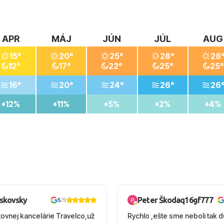
APR
MÁJ
JÚN
JÚL
AUG
15°
20°
25°
28°
28
12°
17°
22°
25°
25°
16°
20°
24°
26°
26
12%
11%
5%
2%
4%
oskovsky
Peter Škodaq16gf777
5
/5
tovnej kancelárie Travelco,už
Rychlo ,ešte sme neboli tak d