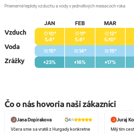
Priemerné teploty vzduchu a vody v jednotlivých mesiacoch roka
JAN
FEB
MAR
Vzduch
10°
11°
12°
8°
8°
10°
Voda
15°
14°
15°
Zrážky
23%
16%
17%
Čo o nás hovoria naši zákazníci
Jana Dopirakova
Juraj K
5
/5
Včera sme sa vratili z Hurgady konkretne
Milý tím ces