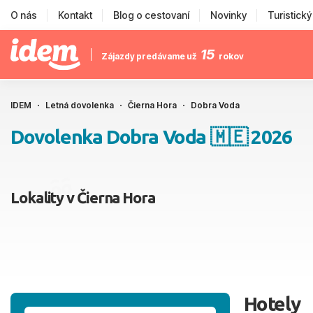
O nás
Kontakt
Blog o cestovaní
Novinky
Turistick
15
Zájazdy predávame už
rokov
IDEM
Letná dovolenka
Čierna Hora
Dobra Voda
Dovolenka Dobra Voda 🇲🇪 2026
Lokality v Čierna Hora
Hotely