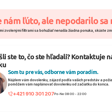
e nám ľúto, ale nepodarilo sa 
mi zvolenými filtrami sa bohužiaľ nenašla žiadna ponuka, skúste z
li ste to, čo ste hľadali? Kontaktuje 
ku
Som tu pre vás, odborne vám poradím.
Nájdem vám dovolenku, zájazd podľa vašich predstáv a poži
pomôžem vám naplánovať dovolenku od začiatku do konca.
+421 910 301 207
Po-Ne 08:00 - 22:00