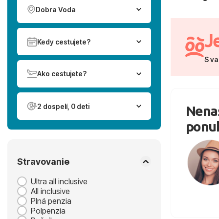
Dobra Voda
J
Kedy cestujete?
S va
Ako cestujete?
2 dospelí, 0 deti
Nenaš
ponu
Stravovanie
Ultra all inclusive
All inclusive
Plná penzia
Polpenzia