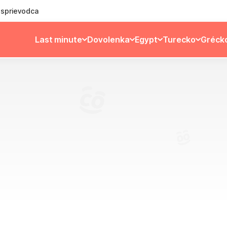
ý sprievodca
Last minute
Dovolenka
Egypt
Turecko
Gréck