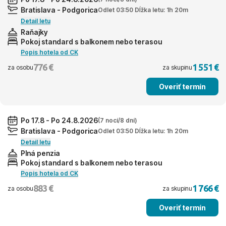
Bratislava - Podgorica
Odlet 03:50 Dĺžka letu: 1h 20m
Detail letu
Raňajky
Pokoj standard s balkonem nebo terasou
Popis hotela od CK
776 €
1 551 €
za osobu
za skupinu
Overiť termín
Po 17.8 - Po 24.8.2026
(7 nocí/8 dní)
Bratislava - Podgorica
Odlet 03:50 Dĺžka letu: 1h 20m
Detail letu
Plná penzia
Pokoj standard s balkonem nebo terasou
Popis hotela od CK
883 €
1 766 €
za osobu
za skupinu
Overiť termín