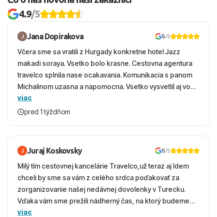
4.9
/5
Jana Dopirakova
5
/5
Včera sme sa vratili z Hurgady konkretne hotel Jazz
makadi soraya. Vsetko bolo krasne. Cestovna agentura
travelco splnila nase ocakavania. Komunikacia s panom
Michalinom uzasna a napomocna. Vsetko vysvetlil aj vo
viac
vecernych hodinach zaco sa ospravedlnujem. Hotel
krasny, cisty. Sluzby top. Strava, prostredie, more,
pred 1 týždňom
snorchlovanie. Dakujeme velmi pekne S pozdravom
Juraj Koskovsky
5
/5
Milý tím cestovnej kancelárie Travelco,už teraz aj Idem
chceli by sme sa vám z celého srdca poďakovať za
zorganizovanie našej nedávnej dovolenky v Turecku.
Vďaka vám sme prežili nádherný čas, na ktorý budeme
viac
ešte dlho s úsmevom spomínať. ​Všetko prebehlo