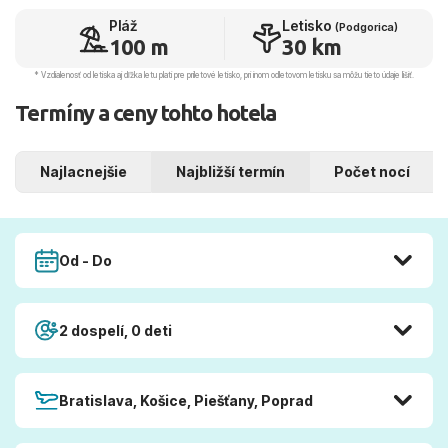
Pláž
Letisko
(Podgorica)
100 m
30 km
* Vzdialenosť od letiska aj dľžka letu platí pre príletové letisko, pri inom odletovom letisku sa môžu tieto údaje líšiť.
Termíny a ceny tohto hotela
Najlacnejšie
Najbližší termín
Počet nocí
Od - Do
2 dospelí, 0 deti
Bratislava, Košice, Piešťany, Poprad