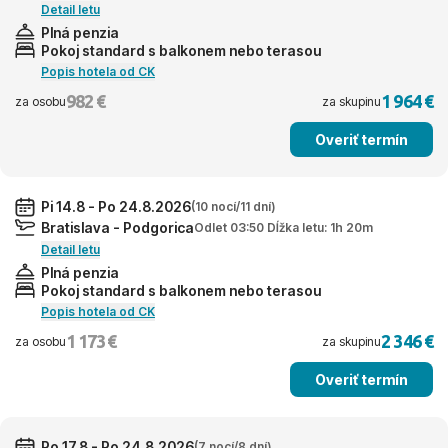
Detail letu
Plná penzia
Pokoj standard s balkonem nebo terasou
Popis hotela od CK
982 €
1 964 €
za osobu
za skupinu
Overiť termín
Pi 14.8 - Po 24.8.2026
(10 nocí/11 dní)
Bratislava - Podgorica
Odlet 03:50 Dĺžka letu: 1h 20m
Detail letu
Plná penzia
Pokoj standard s balkonem nebo terasou
Popis hotela od CK
1 173 €
2 346 €
za osobu
za skupinu
Overiť termín
Po 17.8 - Po 24.8.2026
(7 nocí/8 dní)