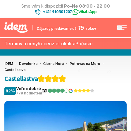
Sme vám k dispozícii
Po-Ne 08:00 - 22:00
+421 910 301 207
WhatsApp
|
15
Zájazdy predávame už
rokov
Termíny a ceny
Recenzie
Lokalita
Počasie
IDEM
Dovolenka
Čierna Hora
Petrovac na Moru
Castellastva
Castellastva
Veľmi dobré
82%
778 hodnotení