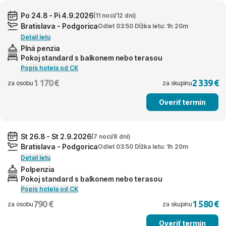
Po 24.8 - Pi 4.9.2026
(11 nocí/12 dní)
Bratislava - Podgorica
Odlet 03:50 Dĺžka letu: 1h 20m
Detail letu
Plná penzia
Pokoj standard s balkonem nebo terasou
Popis hotela od CK
1 170 €
2 339 €
za osobu
za skupinu
Overiť termín
St 26.8 - St 2.9.2026
(7 nocí/8 dní)
Bratislava - Podgorica
Odlet 03:50 Dĺžka letu: 1h 20m
Detail letu
Polpenzia
Pokoj standard s balkonem nebo terasou
Popis hotela od CK
790 €
1 580 €
za osobu
za skupinu
Overiť termín