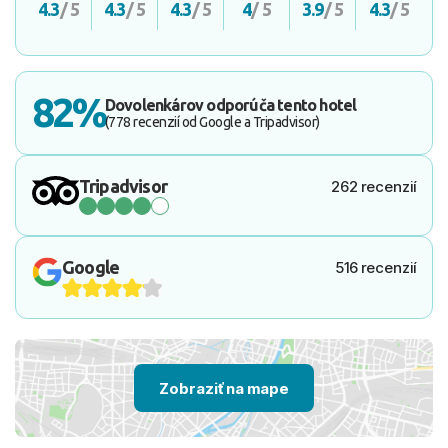
4.3
/ 5
4.3
/ 5
4.3
/ 5
4
/ 5
3.9
/ 5
4.3
/ 5
82%
Dovolenkárov odporúča tento hotel
(778 recenzií od Google a Tripadvisor)
Tripadvisor
262 recenzií
Google
516 recenzií
Zobraziť na mape