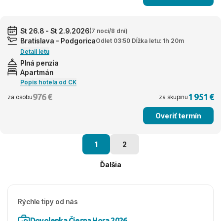
St 26.8 - St 2.9.2026
(7 nocí/8 dní)
Bratislava - Podgorica
Odlet 03:50 Dĺžka letu: 1h 20m
Detail letu
Plná penzia
Apartmán
Popis hotela od CK
976 €
1 951 €
za osobu
za skupinu
Overiť termín
1
2
Ďalšia
Rýchle tipy od nás
Dovolenka Čierna Hora 2026