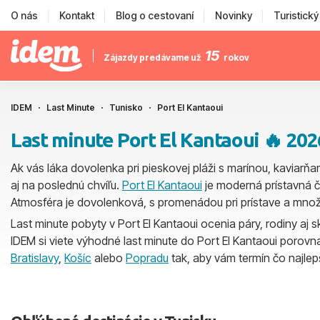
O nás
Kontakt
Blog o cestovaní
Novinky
Turistick
15
Zájazdy predávame už
rokov
IDEM
Last Minute
Tunisko
Port El Kantaoui
Last minute Port El Kantaoui 🔥 202
Ak vás láka dovolenka pri pieskovej pláži s marínou, kaviarňa
aj na poslednú chvíľu.
Port El Kantaoui
je moderná prístavná ča
Atmosféra je dovolenková, s promenádou pri prístave a mn
Last minute pobyty v Port El Kantaoui ocenia páry, rodiny aj
IDEM si viete výhodné last minute do Port El Kantaoui porovnať
Bratislavy
,
Košíc
alebo
Popradu
tak, aby vám termín čo najlep