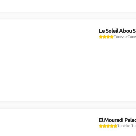
Le Soleil Abou 
Tunisko
Tuni
El Mouradi Pala
Tunisko
Tu