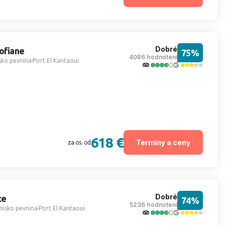
Dobré
Sofiane
75%
4086 hodnotení
sko pevnina
Port El Kantaoui
618 €
Termíny a ceny
za os. od
Dobré
ce
74%
5236 hodnotení
nisko pevnina
Port El Kantaoui