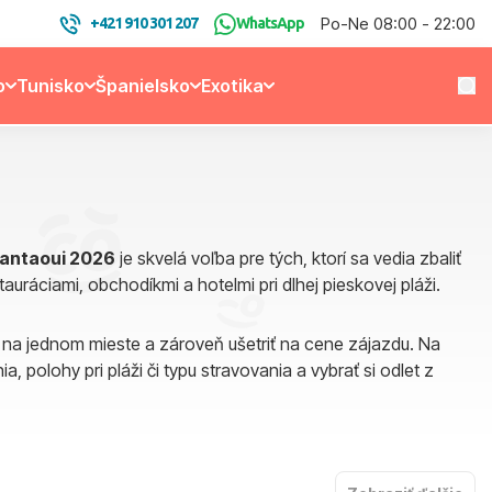
Po-Ne 08:00 - 22:00
+421 910 301 207
WhatsApp
o
Tunisko
Španielsko
Exotika
Kantaoui 2026
je skvelá voľba pre tých, ktorí sa vedia zbaliť
uráciami, obchodíkmi a hotelmi pri dlhej pieskovej pláži.
u na jednom mieste a zároveň ušetriť na cene zájazdu. Na
 polohy pri pláži či typu stravovania a vybrať si odlet z