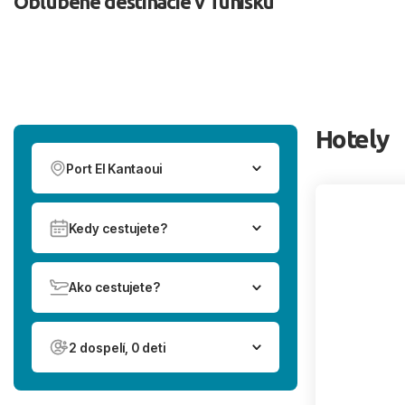
Obľúbené destinácie v Tunisku
Hotely
Port El Kantaoui
Kedy cestujete?
Ako cestujete?
2 dospelí, 0 deti