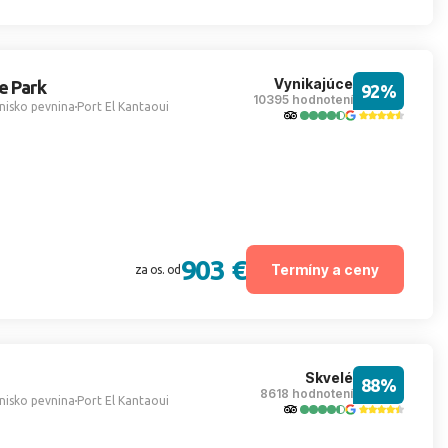
Vynikajúce
e Park
92%
10395 hodnotení
nisko pevnina
Port El Kantaoui
903 €
Termíny a ceny
za os. od
Skvelé
88%
8618 hodnotení
nisko pevnina
Port El Kantaoui