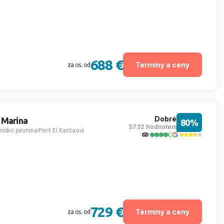
688 €
Termíny a ceny
za os. od
Dobré
 Marina
80%
5732 hodnotení
nisko pevnina
Port El Kantaoui
729 €
Termíny a ceny
za os. od