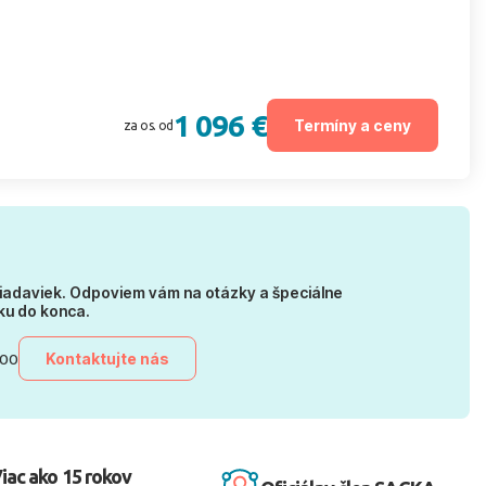
1 096 €
Termíny a ceny
za os. od
iadaviek. Odpoviem vám na otázky a špeciálne
ku do konca.
Kontaktujte nás
:00
iac ako 15 rokov