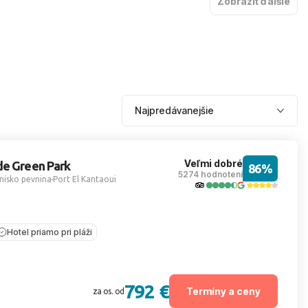
Zobraziť ďalšie
Veľmi dobré
de Green Park
86%
5274 hodnotení
nisko pevnina
Port El Kantaoui
Hotel priamo pri pláži
792 €
Termíny a ceny
za os. od