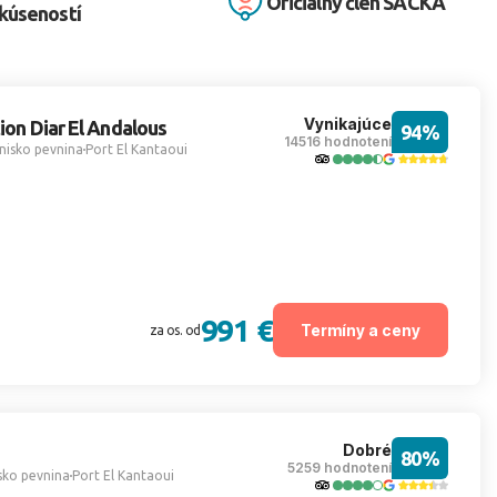
Oficiálny člen SACKA
kúseností
Vynikajúce
ion Diar El Andalous
94%
14516 hodnotení
nisko pevnina
Port El Kantaoui
991 €
Termíny a ceny
za os. od
Dobré
80%
5259 hodnotení
sko pevnina
Port El Kantaoui