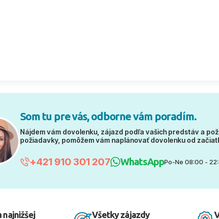
Som tu pre vás, odborne vám poradím.
Nájdem vám dovolenku, zájazd podľa vašich predstáv a pož
požiadavky, pomôžem vám naplánovať dovolenku od začiat
+421 910 301 207
WhatsApp
Po-Ne 08:00 - 22
 najnižšej
Všetky zájazdy
V