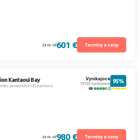
601 €
Termíny a ceny
za os. od
Vynikajúce
tion Kantaoui Bay
95%
13135 hodnotení
nisko pevnina
Port El Kantaoui
980 €
Termíny a ceny
za os. od