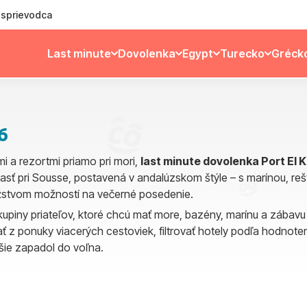
ý sprievodca
Last minute
Dovolenka
Egypt
Turecko
Gréck
6
mi a rezortmi priamo pri mori,
last minute dovolenka Port El 
sť pri Sousse, postavená v andalúzskom štýle – s marínou, rešta
ožstvom možností na večerné posedenie.
 skupiny priateľov, ktoré chcú mať more, bazény, marínu a zábav
 z ponuky viacerých cestoviek, filtrovať hotely podľa hodnotenia,
šie zapadol do voľna.