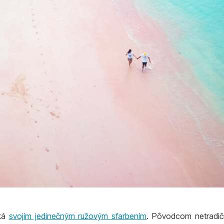
cká
svojím jedinečným ružovým sfarbením
. Pôvodcom netradič