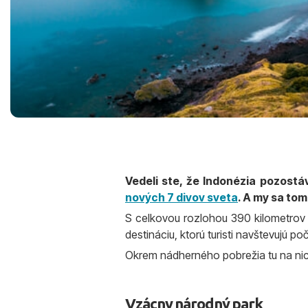
Vedeli ste, že Indonézia pozost
nových 7 divov sveta
. A my sa to
S celkovou rozlohou 390 kilometrov 
destináciu, ktorú turisti navštevujú p
Okrem nádherného pobrežia tu na nich
Vzácny národný park