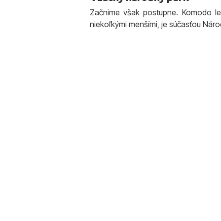
Začnime však postupne. Komodo le
niekoľkými menšími, je súčasťou Ná