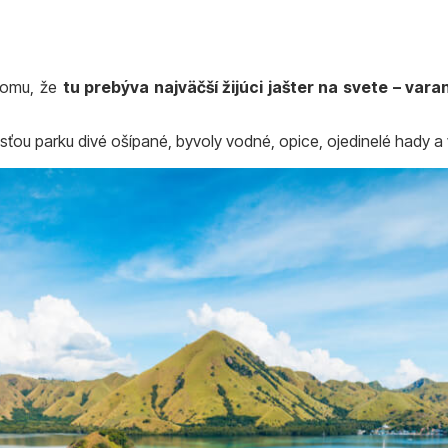
tomu, že
tu prebýva najväčší žijúci jašter na svete – var
ťou parku divé ošípané, byvoly vodné, opice, ojedinelé hady a