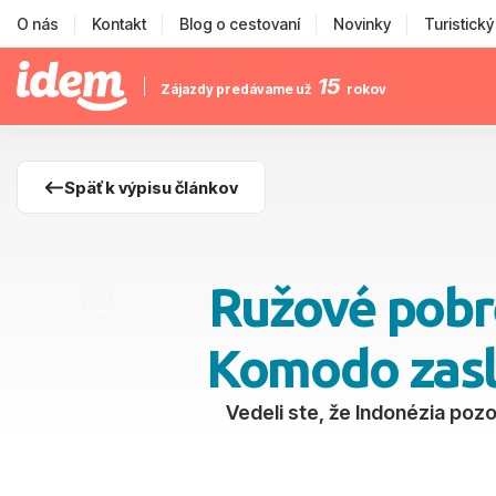
O nás
Kontakt
Blog o cestovaní
Novinky
Turistick
15
Zájazdy predávame už
rokov
Späť k výpisu článkov
Ružové pobre
Komodo zasl
Vedeli ste, že Indonézia poz