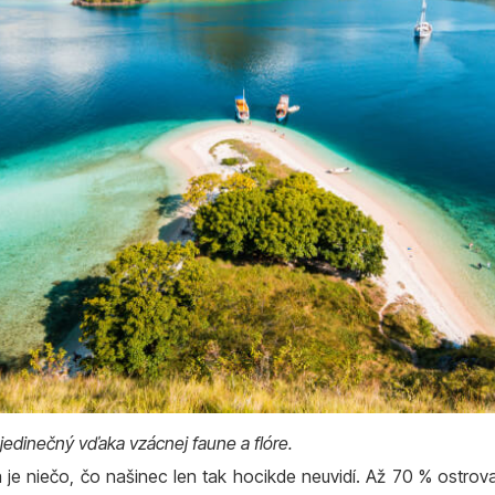
edinečný vďaka vzácnej faune a flóre.
ra je niečo, čo našinec len tak hocikde neuvidí. Až 70 % ostrov