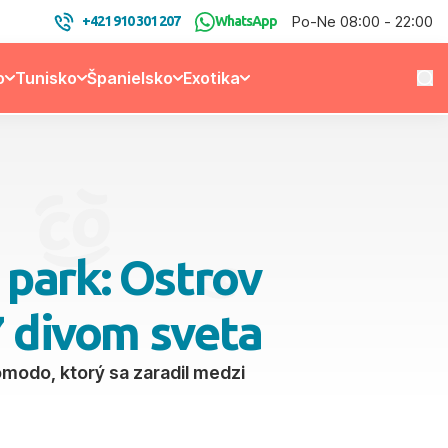
Po-Ne 08:00 - 22:00
+421 910 301 207
WhatsApp
o
Tunisko
Španielsko
Exotika
 park: Ostrov
 divom sveta
omodo, ktorý sa zaradil medzi