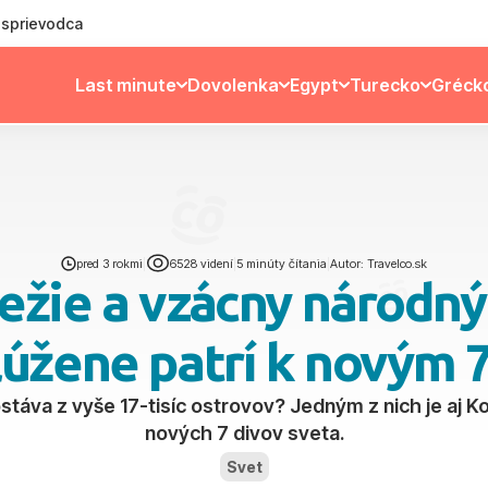
ý sprievodca
Last minute
Dovolenka
Egypt
Turecko
Gréck
pred 3 rokmi
|
6528 videní
|
5 minúty čítania
|
Autor: Travelco.sk
žie a vzácny národný
úžene patrí k novým 7
ostáva z vyše 17-tisíc ostrovov? Jedným z nich je aj K
nových 7 divov sveta.
Svet