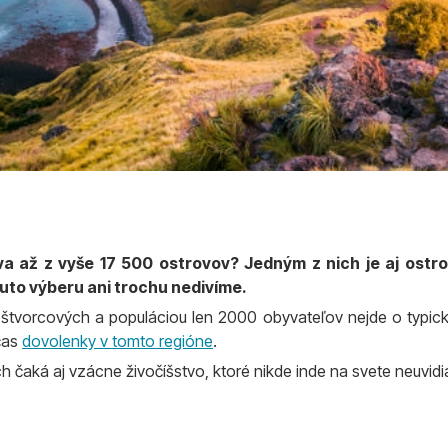
áva až z vyše 17 500 ostrovov? Jedným z nich je aj ost
muto výberu ani trochu nedivíme.
štvorcových a populáciou len 2000 obyvateľov nejde o typické 
očas
dovolenky v tomto regióne
.
 čaká aj vzácne živočíšstvo, ktoré nikde inde na svete neuvidi