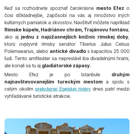
Keď sa rozhodnete spoznať čarokrásne
mesto Efez
o
čosi dôkladnejšie, zapôsobí na vás aj množstvo iných
kultúrnych pamiatok a skvostov. Navštíviť môžete napríklad
Rímske kúpele, Hadriánov chrám, Trajánovu fontánu
,
ako aj
jednu z najúžasnejších knižníc rímskej doby
,
ktorú ovplyvnil rímsky senátor Tiberius Julius Celsus
Polemaeanus, alebo
antické
divadlo
s kapacitou 25 000
ľudí. Tento amfiteáter sa nepreslávil iba divadelnými hrami,
ale konali sa tu aj
gladiátorské zápasy
.
Mesto Efez je po Istanbule
druhým
najnavštevovanejším tureckým mestom
a spolu s
celým okolím
prekrásnej Egejskej riviéry
dnes patrí medzi
vyhľadávané turistické atrakcie.