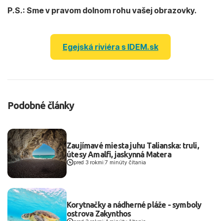
P.S.: Sme v pravom dolnom rohu vašej obrazovky.
Egejská riviéra s IDEM.sk
Podobné články
Zaujímavé miesta juhu Talianska: truli,
útesy Amalfi, jaskynná Matera
pred 3 rokmi
|
7 minúty čítania
Korytnačky a nádherné pláže - symboly
ostrova Zakynthos