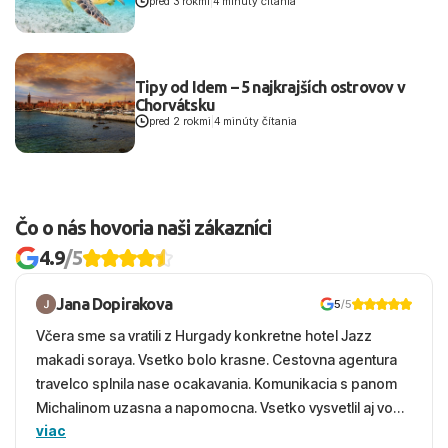
pred 3 rokmi
|
4 minúty čítania
Tipy od Idem – 5 najkrajších ostrovov v
Chorvátsku
pred 2 rokmi
|
4 minúty čítania
Čo o nás hovoria naši zákazníci
4.9
/5
Jana Dopirakova
5
/5
Včera sme sa vratili z Hurgady konkretne hotel Jazz
makadi soraya. Vsetko bolo krasne. Cestovna agentura
travelco splnila nase ocakavania. Komunikacia s panom
Michalinom uzasna a napomocna. Vsetko vysvetlil aj vo
viac
vecernych hodinach zaco sa ospravedlnujem. Hotel