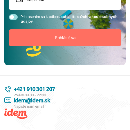
Prihlásením sa k odberu súhlasíte s
Ochranou osobných
údajov
+421 910 301 207
Po-Ne 08:00 - 22:00
idem@idem.sk
Napíšte nám email