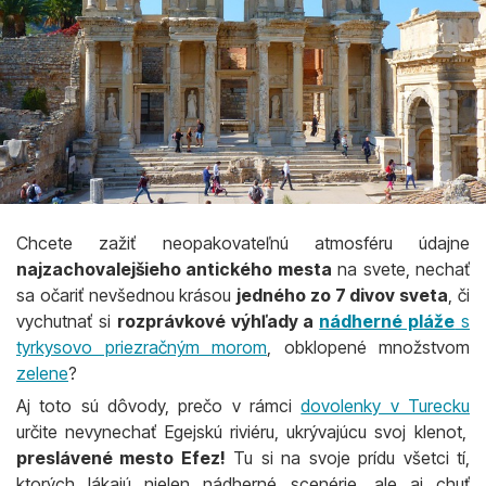
Chcete zažiť neopakovateľnú atmosféru údajne
najzachovalejšieho antického mesta
na svete, nechať
sa očariť nevšednou krásou
jedného zo 7 divov sveta
, či
vychutnať si
rozprávkové výhľady a
nádherné pláže
s
tyrkysovo priezračným morom
, obklopené množstvom
zelene
?
Aj toto sú dôvody, prečo v rámci
dovolenky v Turecku
určite nevynechať Egejskú riviéru, ukrývajúcu svoj klenot,
preslávené mesto Efez!
Tu si na svoje prídu všetci tí,
ktorých lákajú nielen nádherné scenérie, ale aj chuť