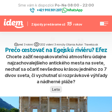
Sme vám k dispozícii
Po-Ne 08:00 - 22:00
+421 910 301 207
WhatsApp
|
15
Zájazdy predávame už
rokov
pred 3 rokmi
|
1202 videní
|
3 minúty čítania
|
Autor: Travelco.sk
Prečo cestovať na Egejskú riviéru? Efez
Chcete zažiť neopakovateľnú atmosféru údajne
najzachovalejšieho antického mesta na svete,
nechať sa očariť nevšednou krásou jedného zo 7
divov sveta, či vychutnať si rozprávkové výhľady
a nádherné pláže?
Leto