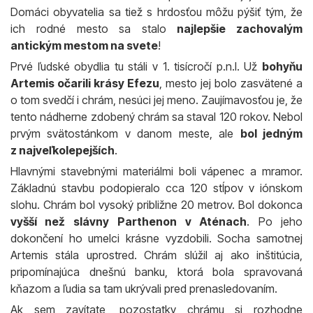
Domáci obyvatelia sa tiež s hrdosťou môžu pýšiť tým, že
ich rodné mesto sa stalo
najlepšie zachovalým
antickým mestom na svete
!
Prvé ľudské obydlia tu stáli v 1. tisícročí p.n.l. Už
bohyňu
Artemis očarili krásy Efezu
, mesto jej bolo zasvätené a
o tom svedčí i chrám, nesúci jej meno. Zaujímavosťou je, že
tento nádherne zdobený chrám sa staval 120 rokov. Nebol
prvým svätostánkom v danom meste, ale
bol jedným
z najveľkolepejších
.
Hlavnými stavebnými materiálmi boli vápenec a mramor.
Základnú stavbu podopieralo cca 120 stĺpov v iónskom
slohu. Chrám bol vysoký približne 20 metrov. Bol dokonca
vyšší než slávny
Parthenon v Aténach
. Po jeho
dokončení ho umelci krásne vyzdobili. Socha samotnej
Artemis stála uprostred. Chrám slúžil aj ako inštitúcia,
pripomínajúca dnešnú banku, ktorá bola spravovaná
kňazom a ľudia sa tam ukrývali pred prenasledovaním.
Ak sem zavítate, pozostatky chrámu si rozhodne