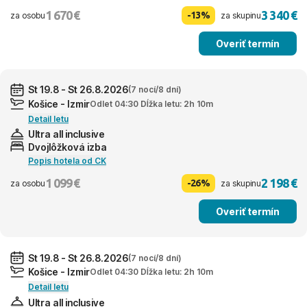
1 670 €
3 340 €
-13%
za osobu
za skupinu
Overiť termín
St 19.8 - St 26.8.2026
(7 nocí/8 dní)
Košice - Izmir
Odlet 04:30 Dĺžka letu: 2h 10m
Detail letu
Ultra all inclusive
Dvojlôžková izba
Popis hotela od CK
1 099 €
2 198 €
-26%
za osobu
za skupinu
Overiť termín
St 19.8 - St 26.8.2026
(7 nocí/8 dní)
Košice - Izmir
Odlet 04:30 Dĺžka letu: 2h 10m
Detail letu
Ultra all inclusive