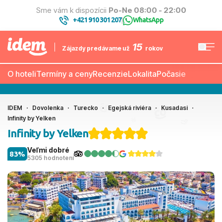
Sme vám k dispozícii
Po-Ne 08:00 - 22:00
+421 910 301 207
WhatsApp
|
15
Zájazdy predávame už
rokov
O hoteli
Termíny a ceny
Recenzie
Lokalita
Počasie
IDEM
Dovolenka
Turecko
Egejská riviéra
Kusadasi
Infinity by Yelken
Infinity by Yelken
Veľmi dobré
83%
5305 hodnotení