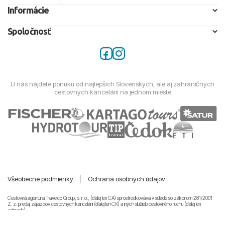
Informácie
Spoločnosť
U nás nájdete ponuku od najlepších Slovenských, ale aj zahraničných
cestovných kancelárií na jednom mieste
Všeobecné podmienky
|
Ochrana osobných údajov
Cestovná agentúra Travelco Group, s. r. o., (ďalej len CA) sprostredkováva v súlade so zákonom 281/2001
Z. z. predaj zájazdov cestovných kancelárii (ďalej len CK) a iných služieb cestovného ruchu (ďalej len
zájazdy).
© 2011-2026 Travelco Group, s. r. o. Všetky práva vyhradené.