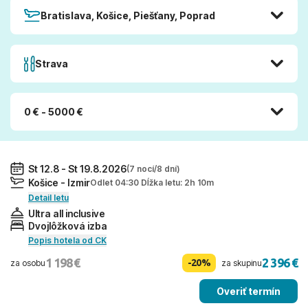
Bratislava, Košice, Piešťany, Poprad
Strava
0 € - 5000 €
St 12.8 - St 19.8.2026
(7 nocí/8 dní)
Košice - Izmir
Odlet 04:30 Dĺžka letu: 2h 10m
Detail letu
Ultra all inclusive
Dvojlôžková izba
Popis hotela od CK
1 198 €
2 396 €
-20%
za osobu
za skupinu
Overiť termín