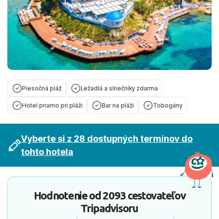
Piesočná pláž
Ležadlá a slnečníky zdarma
Hotel priamo pri pláži
Bar na pláži
Tobogány
Vyberte si z 28 dostupných termínov do
tohto hotela
Hodnotenie od
2093 cestovateľov
Tripadvisoru