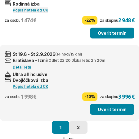
Rodinná izba
Popis hotela od CK
1 474 €
2 948 €
-22%
za osobu
za skupinu
Overiť termín
St 19.8 - St 2.9.2026
(14 nocí/15 dní)
Bratislava - Izmir
Odlet 22:20 Dĺžka letu: 2h 20m
Detail letu
Ultra all inclusive
Dvojlôžková izba
Popis hotela od CK
1 998 €
3 996 €
-10%
za osobu
za skupinu
Overiť termín
1
2