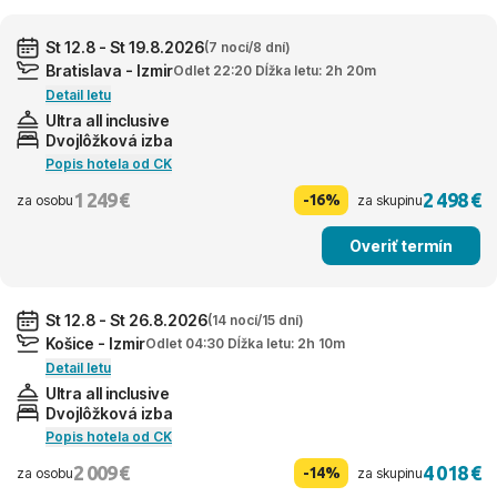
St 12.8 - St 19.8.2026
(7 nocí/8 dní)
Bratislava - Izmir
Odlet 22:20 Dĺžka letu: 2h 20m
Detail letu
Ultra all inclusive
Dvojlôžková izba
Popis hotela od CK
1 249 €
2 498 €
-16%
za osobu
za skupinu
Overiť termín
St 12.8 - St 26.8.2026
(14 nocí/15 dní)
Košice - Izmir
Odlet 04:30 Dĺžka letu: 2h 10m
Detail letu
Ultra all inclusive
Dvojlôžková izba
Popis hotela od CK
2 009 €
4 018 €
-14%
za osobu
za skupinu