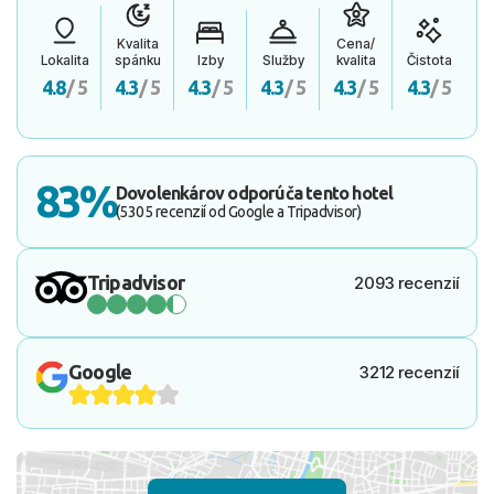
Kvalita
Cena/
Lokalita
spánku
Izby
Služby
kvalita
Čistota
4.8
/ 5
4.3
/ 5
4.3
/ 5
4.3
/ 5
4.3
/ 5
4.3
/ 5
83%
Dovolenkárov odporúča tento hotel
(5305 recenzií od Google a Tripadvisor)
Tripadvisor
2093 recenzií
Google
3212 recenzií