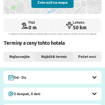
Zobraziť na mape
Pláž
Letisko
0 m
50 km
* Vzdialenosť od letiska aj dľžka letu platí pre príletové letisko, pri inom odletovom letisku sa môžu tieto údaje líšiť.
Termíny a ceny tohto hotela
Najlacnejšie
Najbližší termín
Počet nocí
Od - Do
2 dospelí, 0 deti