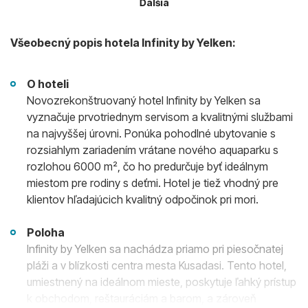
Ďalšia
Všeobecný popis hotela Infinity by Yelken:
O hoteli
Novozrekonštruovaný hotel Infinity by Yelken sa
vyznačuje prvotriednym servisom a kvalitnými službami
na najvyššej úrovni. Ponúka pohodlné ubytovanie s
rozsiahlym zariadením vrátane nového aquaparku s
rozlohou 6000 m², čo ho predurčuje byť ideálnym
miestom pre rodiny s deťmi. Hotel je tiež vhodný pre
klientov hľadajúcich kvalitný odpočinok pri mori.
Poloha
Infinity by Yelken sa nachádza priamo pri piesočnatej
pláži a v blízkosti centra mesta Kusadasi. Tento hotel,
umiestnený na ideálnom mieste, poskytuje ľahký prístup
k obchodom, reštauráciám a barom, a zároveň