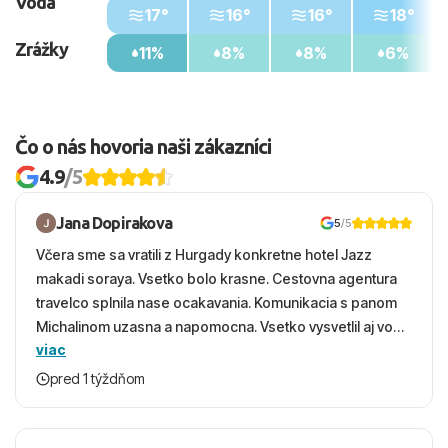
Voda
17°
16°
16°
18°
Zrážky
11%
8%
8%
6%
Čo o nás hovoria naši zákazníci
4.9
/5
Jana Dopirakova
5
/5
Včera sme sa vratili z Hurgady konkretne hotel Jazz
makadi soraya. Vsetko bolo krasne. Cestovna agentura
travelco splnila nase ocakavania. Komunikacia s panom
Michalinom uzasna a napomocna. Vsetko vysvetlil aj vo
viac
vecernych hodinach zaco sa ospravedlnujem. Hotel
krasny, cisty. Sluzby top. Strava, prostredie, more,
pred 1 týždňom
snorchlovanie. Dakujeme velmi pekne S pozdravom