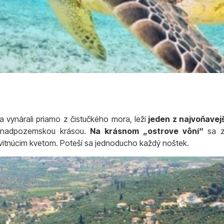
 vynárali priamo z čistučkého mora, leží
jeden z najvoňavej
u nadpozemskou krásou.
Na krásnom „ostrove vôní“
sa za
kvitnúcim kvetom. Poteší sa jednoducho každý noštek.