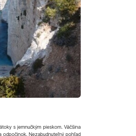
átoky s jemnučkým pieskom. Väčšina
oj a odpočinok. Nezabudnuteľný pohľad