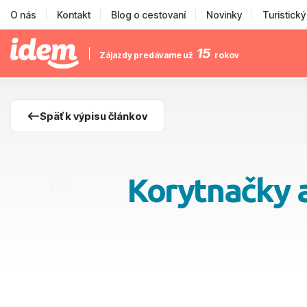
O nás
Kontakt
Blog o cestovaní
Novinky
Turistick
15
Zájazdy predávame už
rokov
Späť k výpisu článkov
Korytnačky a