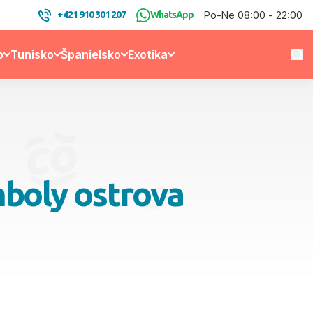
Po-Ne 08:00 - 22:00
+421 910 301 207
WhatsApp
o
Tunisko
Španielsko
Exotika
mboly ostrova