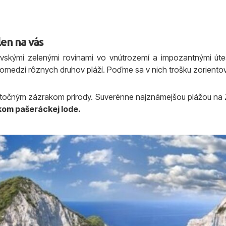
len na vás
ovskými zelenými rovinami vo vnútrozemí a impozantnými 
pomedzi rôznych druhov pláží. Poďme sa v nich trošku zoriento
točným zázrakom prírody. Suverénne najznámejšou plážou na 
kom pašeráckej lode.