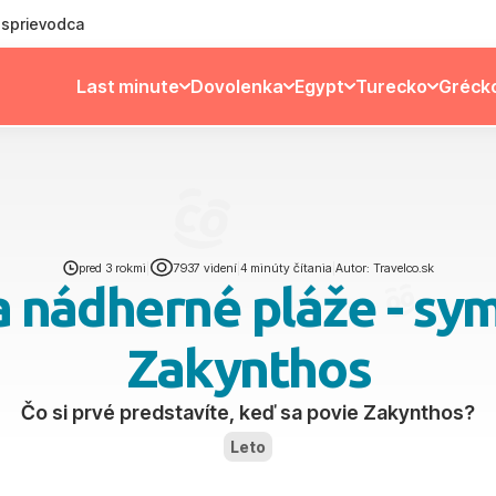
ý sprievodca
Last minute
Dovolenka
Egypt
Turecko
Gréck
pred 3 rokmi
|
7937 videní
|
4 minúty čítania
|
Autor: Travelco.sk
 nádherné pláže - sy
Zakynthos
Čo si prvé predstavíte, keď sa povie Zakynthos?
Leto