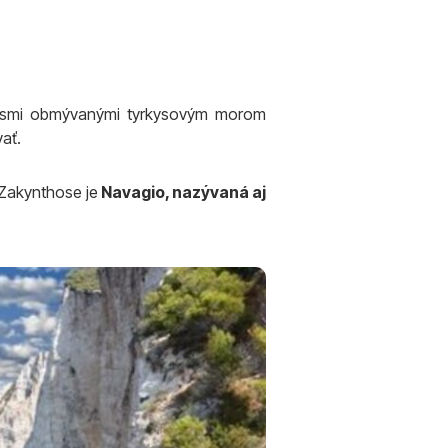
útesmi obmývanými tyrkysovým morom
vať.
Zakynthose je
Navagio, nazývaná aj