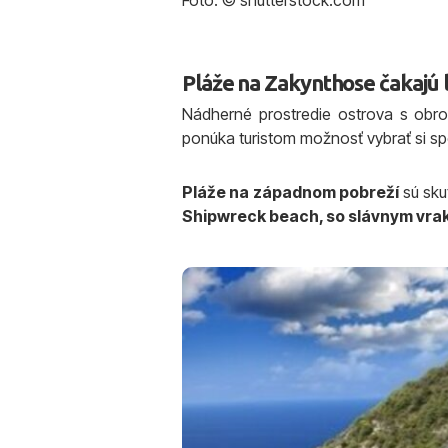
Foto: © shutterstock.com
Pláže na Zakynthose čakajú 
Nádherné prostredie ostrova s obr
ponúka turistom možnosť vybrať si s
Pláže na
západnom pobreží
sú sku
Shipwreck beach, so slávnym vra