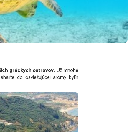
ších gréckych ostrovov
. Už mnohé
halíte do osviežujúcej arómy bylín