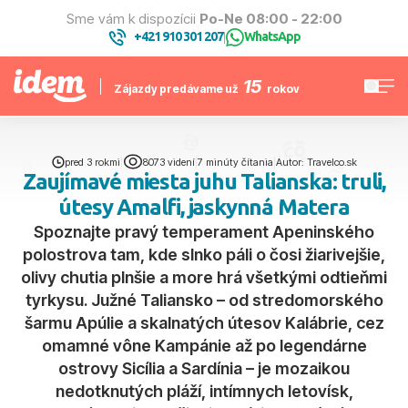
Sme vám k dispozícii
Po-Ne 08:00 - 22:00
+421 910 301 207
WhatsApp
|
15
Zájazdy predávame už
rokov
pred 3 rokmi
|
8073 videní
|
7 minúty čítania
|
Autor: Travelco.sk
Zaujímavé miesta juhu Talianska: truli,
útesy Amalfi, jaskynná Matera
Spoznajte pravý temperament Apeninského
polostrova tam, kde slnko páli o čosi žiarivejšie,
olivy chutia plnšie a more hrá všetkými odtieňmi
tyrkysu. Južné Taliansko – od stredomorského
šarmu Apúlie a skalnatých útesov Kalábrie, cez
omamné vône Kampánie až po legendárne
ostrovy Sicília a Sardínia – je mozaikou
nedotknutých pláží, intímnych letovísk,