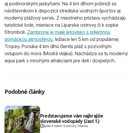
aj podmorskými jaskyňami. Na 4 km dlhom pobreží sú
návštevníkom k dispozícii strediska vodných športov aj
moderný plážový servis. Z miestneho prístavu vychádzajú
turistické lode, mieriace na Liparské ostrovy či k sopke
Stromboli.
Zambrone je malé letovisko s príjemnou
domáckou atmosférou
, ležiace len 5 km od populárnej
Tropey. Ponúka 4 km dlhú členitú pláž s pozvoľným
vstupom do mora (Modrá vlajka). Nachádza sa tu moderný
aqua park s mnohými atrakciami pre deti i dospelých.
Podobné články
Predstavujeme vám najkrajšie
slovenské vodopády (časť 1.)
pred 4 rokmi
|
5 minúty čítania