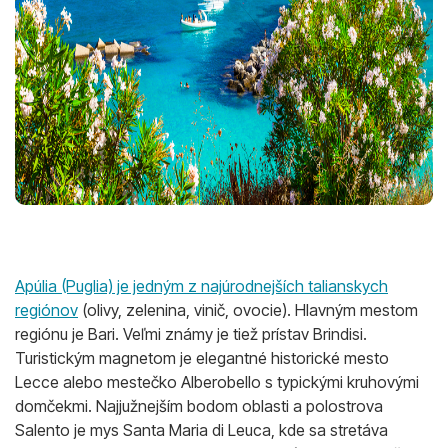
Apúlia (Puglia) je jedným z najúrodnejších talianskych
regiónov
(olivy, zelenina, vinič, ovocie). Hlavným mestom
regiónu je Bari. Veľmi známy je tiež prístav Brindisi.
Turistickým magnetom je elegantné historické mesto
Lecce alebo mestečko Alberobello s typickými kruhovými
domčekmi. Najjužnejším bodom oblasti a polostrova
Salento je mys Santa Maria di Leuca, kde sa stretáva