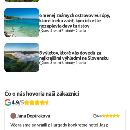
6 menej známych ostrovov Európy,
ktoré treba zažiť, kým ich ešte
nezaplavia davy turistov
pred 3 rokmi
|
7 minúty čítania
8 výletov, ktoré vás dovedú za
najkrajšími výhľadmi na Slovensku
pred 3 rokmi
|
6 minúty čítania
Čo o nás hovoria naši zákazníci
4.9
/5
Jana Dopirakova
5
/5
Včera sme sa vratili z Hurgady konkretne hotel Jazz