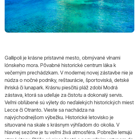
Gallipoli je krásne prístavné mesto, obmývané vlnami
Iónskeho mora. Pôvabné historické centrum láka k
večerným prechádzkam. V modernej novej zástavbe nie je
núdza o nočné podniky, reštaurácie, športoviská, detské
ihriská či lunapark. Krásnu piesčitú pláž zdobí Modrá
zástava, ktorá sa udeľuje za čistotu a dokonalý servis.
Veľmi obľúbené sú výlety do neďalekých historických miest
Lecce či Otranto. Vieste sa nachádza na
najvýchodnejšom výbežku. Historické letovisko je
situované na skale s krásnym výhľadom do okolia. V
hlavnej sezóne je tu veľmi živá atmosféra. Pobrežie lemujú