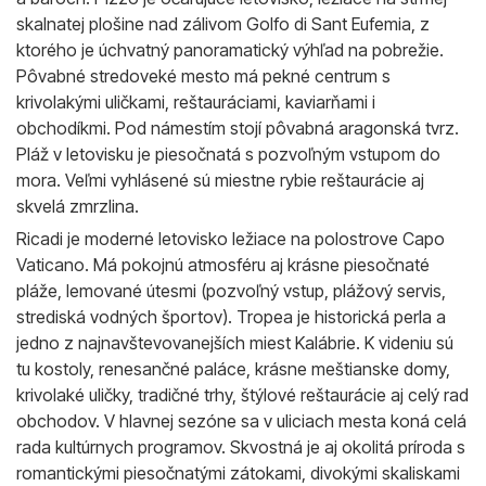
skalnatej plošine nad zálivom Golfo di Sant Eufemia, z
ktorého je úchvatný panoramatický výhľad na pobrežie.
Pôvabné stredoveké mesto má pekné centrum s
krivolakými uličkami, reštauráciami, kaviarňami i
obchodíkmi. Pod námestím stojí pôvabná aragonská tvrz.
Pláž v letovisku je piesočnatá s pozvoľným vstupom do
mora. Veľmi vyhlásené sú miestne rybie reštaurácie aj
skvelá zmrzlina.
Ricadi je moderné letovisko ležiace na polostrove Capo
Vaticano. Má pokojnú atmosféru aj krásne piesočnaté
pláže, lemované útesmi (pozvoľný vstup, plážový servis,
strediská vodných športov). Tropea je historická perla a
jedno z najnavštevovanejších miest Kalábrie. K videniu sú
tu kostoly, renesančné paláce, krásne meštianske domy,
krivolaké uličky, tradičné trhy, štýlové reštaurácie aj celý rad
obchodov. V hlavnej sezóne sa v uliciach mesta koná celá
rada kultúrnych programov. Skvostná je aj okolitá príroda s
romantickými piesočnatými zátokami, divokými skaliskami