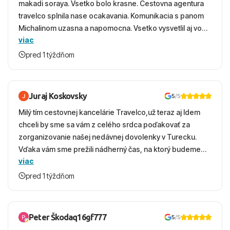
makadi soraya. Vsetko bolo krasne. Cestovna agentura
travelco splnila nase ocakavania. Komunikacia s panom
Michalinom uzasna a napomocna. Vsetko vysvetlil aj vo
viac
vecernych hodinach zaco sa ospravedlnujem. Hotel
krasny, cisty. Sluzby top. Strava, prostredie, more,
pred 1 týždňom
snorchlovanie. Dakujeme velmi pekne S pozdravom
Juraj Koskovsky
5
/5
Milý tím cestovnej kancelárie Travelco,už teraz aj Idem
chceli by sme sa vám z celého srdca poďakovať za
zorganizovanie našej nedávnej dovolenky v Turecku.
Vďaka vám sme prežili nádherný čas, na ktorý budeme
viac
ešte dlho s úsmevom spomínať. ​Všetko prebehlo
absolútne hladko – od prvotného výberu zájazdu, cez
pred 1 týždňom
ochotnú komunikáciu, až po samotný transfer a pobyt. ​
Ubytovaní sme boli v hoteli TUI Magic Life Jacaranda a
bola to trefa do čierneho! ​Čo nás dostalo najviac: ​Skvelé
Peter Škodaq16gf777
5
/5
služby a personál: Vždy usmievaví, ochotní a starostliví