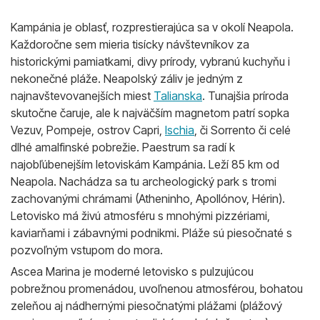
Kampánia je oblasť, rozprestierajúca sa v okolí Neapola.
Každoročne sem mieria tisícky návštevníkov za
historickými pamiatkami, divy prírody, vybranú kuchyňu i
nekonečné pláže. Neapolský záliv je jedným z
najnavštevovanejších miest
Talianska
. Tunajšia príroda
skutočne čaruje, ale k najväčším magnetom patrí sopka
Vezuv, Pompeje, ostrov Capri,
Ischia
, či Sorrento či celé
dlhé amalfinské pobrežie. Paestrum sa radí k
najobľúbenejším letoviskám Kampánia. Leží 85 km od
Neapola. Nachádza sa tu archeologický park s tromi
zachovanými chrámami (Atheninho, Apollónov, Hérin).
Letovisko má živú atmosféru s mnohými pizzériami,
kaviarňami i zábavnými podnikmi. Pláže sú piesočnaté s
pozvoľným vstupom do mora.
Ascea Marina je moderné letovisko s pulzujúcou
pobrežnou promenádou, uvoľnenou atmosférou, bohatou
zeleňou aj nádhernými piesočnatými plážami (plážový