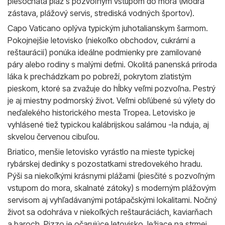
piesočnatá pláž s pozvoľným vstupom do mora (Modrá
zástava, plážový servis, strediská vodných športov).
Capo Vaticano oplýva typickým juhotalianskym šarmom.
Pokojnejšie letovisko (niekoľko obchodov, cukrární a
reštaurácií) ponúka ideálne podmienky pre zamilované
páry alebo rodiny s malými deťmi. Okolitá panenská príroda
láka k prechádzkam po pobreží, pokrytom zlatistým
pieskom, ktoré sa zvažuje do hĺbky veľmi pozvoľna. Pestrý
je aj miestny podmorský život. Veľmi obľúbené sú výlety do
neďalekého historického mesta Tropea. Letovisko je
vyhlásené tiež typickou kalábrijskou salámou -la nduja, aj
skvelou červenou cibuľou.
Briatico, menšie letovisko vyrástlo na mieste typickej
rybárskej dedinky s pozostatkami stredovekého hradu.
Pýši sa niekoľkými krásnymi plážami (piesčité s pozvoľným
vstupom do mora, skalnaté zátoky) s moderným plážovým
servisom aj vyhľadávanými potápačskými lokalitami. Nočný
život sa odohráva v niekoľkých reštauráciách, kaviarňach
a baroch. Pizzo je očarujúce letovisko, ležiace na strmej