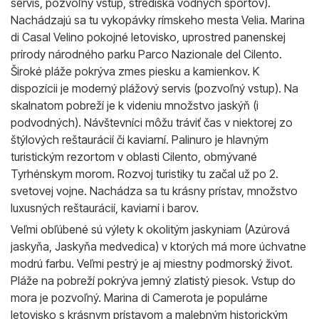
servis, pozvoľný vstup, strediská vodných športov).
Nachádzajú sa tu vykopávky rímskeho mesta Velia. Marina
di Casal Velino pokojné letovisko, uprostred panenskej
prírody národného parku Parco Nazionale del Cilento.
Široké pláže pokrýva zmes piesku a kamienkov. K
dispozícii je moderný plážový servis (pozvoľný vstup). Na
skalnatom pobreží je k videniu množstvo jaskýň (i
podvodných). Návštevníci môžu tráviť čas v niektorej zo
štýlových reštaurácií či kaviarní. Palinuro je hlavným
turistickým rezortom v oblasti Cilento, obmývané
Tyrhénskym morom. Rozvoj turistiky tu začal už po 2.
svetovej vojne. Nachádza sa tu krásny prístav, množstvo
luxusných reštaurácií, kaviarní i barov.
Veľmi obľúbené sú výlety k okolitým jaskyniam (Azúrová
jaskyňa, Jaskyňa medvedica) v ktorých má more úchvatne
modrú farbu. Veľmi pestrý je aj miestny podmorský život.
Pláže na pobreží pokrýva jemný zlatistý piesok. Vstup do
mora je pozvoľný. Marina di Camerota je populárne
letovisko s krásnym prístavom a malebným historickým