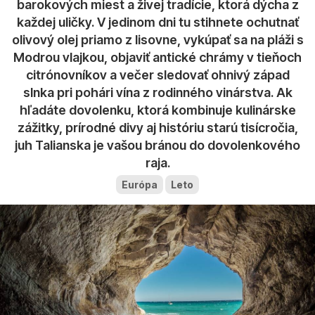
barokových miest a živej tradície, ktorá dýcha z
každej uličky. V jedinom dni tu stihnete ochutnať
olivový olej priamo z lisovne, vykúpať sa na pláži s
Modrou vlajkou, objaviť antické chrámy v tieňoch
citrónovníkov a večer sledovať ohnivý západ
slnka pri pohári vína z rodinného vinárstva. Ak
hľadáte dovolenku, ktorá kombinuje kulinárske
zážitky, prírodné divy aj históriu starú tisícročia,
juh Talianska je vašou bránou do dovolenkového
raja.
Európa
Leto