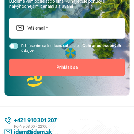
Budeme vám posielať do email-u najlepšie ponuky s
najvýhodnejšími cenami a zľavami
Prihlásením sa k odberu súhlasíte s
Ochranou osobných
údajov
+421 910 301 207
Po-Ne 08:00 - 22:00
idem@idem.sk