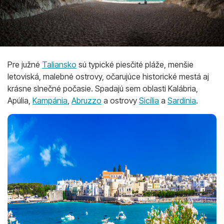
Pre južné
Taliansko
sú typické piesčité pláže, menšie
letoviská, malebné ostrovy, očarujúce historické mestá aj
krásne slnečné počasie. Spadajú sem oblasti Kalábria,
Apúlia,
Kampánia
,
Abruzzo
a ostrovy
Sicília
a
Sardínia
.