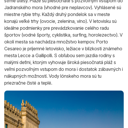
strmé útesy. Pláže sú piesočnaté s pozvoľným vstupom do
Jadranského mora (vhodné pre neplavcov). Vyhlásené sú
miestne rybie trhy. Každý druhý pondelok sa v meste
konajú veľké trhy (ovocie, zelenina, víno). V letovisku sú
ideálne podmienky pre prevádzkovanie celého radu
športov (vodné športy, cyklistika, surfing, horolezectvo). V
okolí mesta sa nachádza množstvo kempov. Porto
Cesareo je príjemné letovisko, ležiace v blízkosti známeho
mesta Lecce a Gallipolli. S obľubou sem jazdia rodiny s
malými deťmi, ktorým vyhovuje široká piesočnatá pláž s
veľmi pozvoľným vstupom do mora i dostatok zábavných i
nákupných možností. Vody Iónskeho mora sú tu
priezračne čisté a teplé.