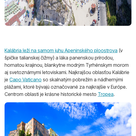
Kalábria leží na samom juhu Apeninského ploostrova
(v
špičke talianskej čižmy) a láka panenskou prírodou,
hornatou krajinou, blankytne modrým Tyrhénskym morom
aj svetoznámymi letoviskami. Najkrajšou oblasťou Kalábrie
je
Capo Vaticano
so skalnatým pobrežím a nádhernými
plážami, ktoré bývajú označované za najkrajšie v Európe.
Centrom oblasti je krásne historické mesto
Tropea
.