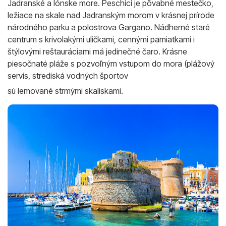
Jadranské a Iónske more. Peschici je pôvabné mestečko,
ležiace na skale nad Jadranským morom v krásnej prírode
národného parku a polostrova Gargano. Nádherné staré
centrum s krivolakými uličkami, cennými pamiatkami i
štýlovými reštauráciami má jedinečné čaro. Krásne
piesočnaté pláže s pozvoľným vstupom do mora (plážový
servis, strediská vodných športov
sú lemované strmými skaliskami.