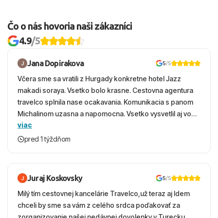
Čo o nás hovoria naši zákazníci
4.9
/5
Jana Dopirakova
5
/5
Včera sme sa vratili z Hurgady konkretne hotel Jazz
makadi soraya. Vsetko bolo krasne. Cestovna agentura
travelco splnila nase ocakavania. Komunikacia s panom
Michalinom uzasna a napomocna. Vsetko vysvetlil aj vo
viac
vecernych hodinach zaco sa ospravedlnujem. Hotel
krasny, cisty. Sluzby top. Strava, prostredie, more,
pred 1 týždňom
snorchlovanie. Dakujeme velmi pekne S pozdravom
Juraj Koskovsky
5
/5
Milý tím cestovnej kancelárie Travelco,už teraz aj Idem
chceli by sme sa vám z celého srdca poďakovať za
zorganizovanie našej nedávnej dovolenky v Turecku.