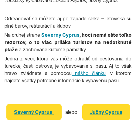
Turisticky vyhľadávaná Lokalita Paphos, Južný Cyprus
Odreagovať sa môžete aj po západe slnka – letoviská sú
plné barov, reštaurácií a klubov.
Na druhej strane
Severný Cyprus
, hoci nemá ešte toľko
rezortov, o to viac priláka turistov na nedotknuté
pláže
a zachované kultúrne pamiatky.
Jedna z vecí, ktorá vás môže odradiť od cestovania do
tureckej časti ostrova, je vybavovanie si pasu. Aj to však
hravo zvládnete s pomocou
nášho článku
, v ktorom
nájdete všetky potrebné informácie k vybaveniu pasu.
Severný Cyprus
alebo
Južný Cyprus