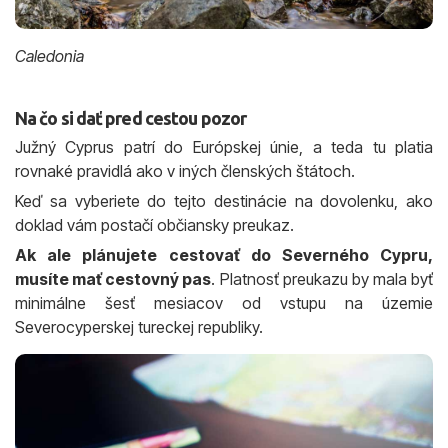
Caledonia
Na čo si dať pred cestou pozor
Južný Cyprus patrí do Európskej únie, a teda tu platia
rovnaké pravidlá ako v iných členských štátoch.
Keď sa vyberiete do tejto destinácie na dovolenku, ako
doklad vám postačí občiansky preukaz.
Ak ale plánujete cestovať do Severného Cypru,
musíte mať cestovný pas
. Platnosť preukazu by mala byť
minimálne šesť mesiacov od vstupu na územie
Severocyperskej tureckej republiky.