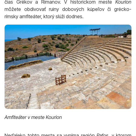
čias Grékov a Rimanov. V historickom meste
Kourion
môžete obdivovať ruiny dobových kúpeľov či grécko-
rímsky amfiteáter, ktorý slúži dodnes.
Amfiteáter v meste Kourion
Neďaleko tohto mesta sa vyníma región
Pafos
, v ktorom