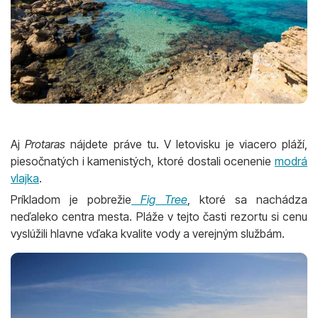
Aj
Protaras
nájdete práve tu. V letovisku je viacero pláží,
piesočnatých i kamenistých, ktoré dostali ocenenie
modrá
vlajka
.
Príkladom je pobrežie
Fig Tree
, ktoré sa nachádza
neďaleko centra mesta. Pláže v tejto časti rezortu si cenu
vyslúžili hlavne vďaka kvalite vody a verejným službám.