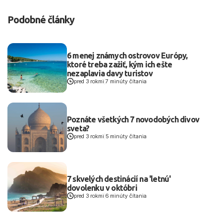
Podobné články
6 menej známych ostrovov Európy,
ktoré treba zažiť, kým ich ešte
nezaplavia davy turistov
pred 3 rokmi
|
7 minúty čítania
Poznáte všetkých 7 novodobých divov
sveta?
pred 3 rokmi
|
5 minúty čítania
7 skvelých destinácií na 'letnú'
dovolenku v októbri
pred 3 rokmi
|
6 minúty čítania