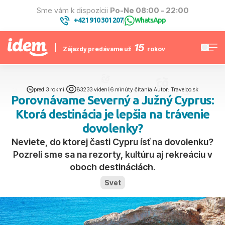
Sme vám k dispozícii
Po-Ne 08:00 - 22:00
+421 910 301 207
WhatsApp
|
15
Zájazdy predávame už
rokov
pred 3 rokmi
|
83233 videní
|
6 minúty čítania
|
Autor: Travelco.sk
Porovnávame Severný a Južný Cyprus:
Ktorá destinácia je lepšia na trávenie
dovolenky?
Neviete, do ktorej časti Cypru ísť na dovolenku?
Pozreli sme sa na rezorty, kultúru aj rekreáciu v
oboch destináciách.
Svet