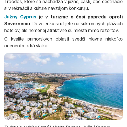
Troodos, ktoré sa nachádza v južnej časti, obe destinácie
si v rekreácii a kultúre navzájom konkurujú.
Južný Cyprus
je v turizme o čosi popredu oproti
Severnému
. Dovolenku si užijete na súkromných plážach
hotelov, ale nemenej atraktívne sú miesta mimo rezortov.
O kvalite prímorských oblastí svedčí hlavne niekoľko
ocenení modrá vlajka.