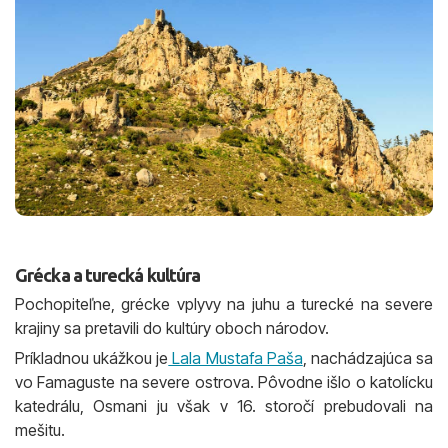
Grécka a turecká kultúra
Pochopiteľne, grécke vplyvy na juhu a turecké na severe
krajiny sa pretavili do kultúry oboch národov.
Príkladnou ukážkou je
Lala Mustafa Paša
, nachádzajúca sa
vo Famaguste na severe ostrova. Pôvodne išlo o katolícku
katedrálu, Osmani ju však v 16. storočí prebudovali na
mešitu.