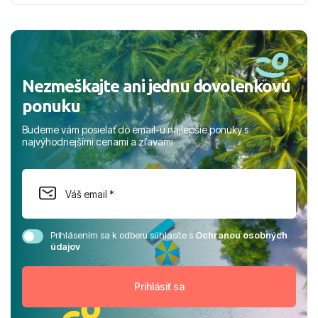
nabudúce! Ďakujeme za skvelé spomienky. ​S pozdravom
a prianím mnohých ďalších spokojných klientov, Juraj s
rodinou.
Nezmeškajte ani jednu dovolenkovú
ponuku
Budeme vám posielať do email-u najlepšie ponuky s
najvýhodnejšími cenami a zľavami
Prihlásením sa k odberu súhlasíte s
Ochranou osobných
údajov