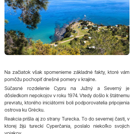
Na začiatok však spomenieme základné fakty, ktoré vám
pomôžu pochopiť dnešné pomery v krajine.
Súčasné rozdelenie Cypru na Južný a Severný je
dôsledkom nepokojov v roku 1974. Vtedy došlo k štátnemu
prevratu, ktorého iniciátormi boli podporovatelia pripojenia
ostrova ku Grécku.
Reakcia prišla aj zo strany Turecka. To do severnej časti, v
ktorej žijú tureckí Cyperčania, poslalo niekoľko svojich
vojakov.