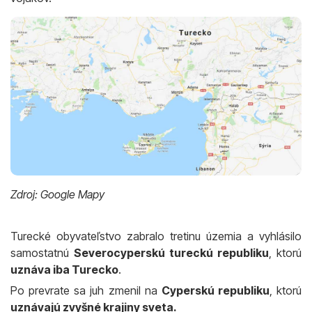
Zdroj: Google Mapy
Turecké obyvateľstvo zabralo tretinu územia a vyhlásilo
samostatnú
Severocyperskú tureckú republiku
, ktorú
uznáva iba Turecko
.
Po prevrate sa juh zmenil na
Cyperskú republiku
, ktorú
uznávajú zvyšné krajiny sveta.