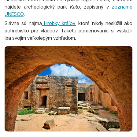
nájdete archeologický park
Kato
, zapísaný v
zozname
UNESCO
.
Slávne sú najmä
Hrobky kráľov
, ktoré nikdy neslúžili ako
pohrebisko pre vládcov. Takéto pomenovanie si vyslúžili
iba svojím veľkolepým vzhľadom.