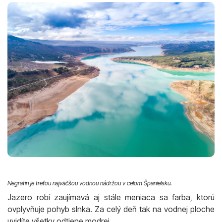
Negratin je treťou najväčšou vodnou nádržou v celom Španielsku.
Jazero robí zaujímavá aj stále meniaca sa farba, ktorú
ovplyvňuje pohyb slnka. Za celý deň tak na vodnej ploche
uvidíte všetky odtiene modrej.