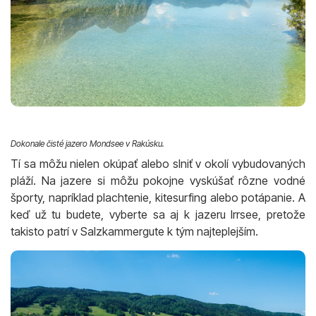
Dokonale čisté jazero Mondsee v Rakúsku.
Tí sa môžu nielen okúpať alebo slniť v okolí vybudovaných
pláží. Na jazere si môžu pokojne vyskúšať rôzne vodné
športy, napríklad plachtenie, kitesurfing alebo potápanie. A
keď už tu budete, vyberte sa aj k jazeru Irrsee, pretože
takisto patrí v Salzkammergute k tým najteplejším.