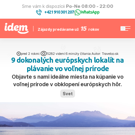
Sme vám k dispozícii
Po-Ne 08:00 - 22:00
+421 910 301 207
WhatsApp
|
15
Zájazdy predávame už
rokov
pred 2 rokmi
|
5282 videní
|
6 minúty čítania
|
Autor: Travelco.sk
9 dokonalých európskych lokalít na
plávanie vo voľnej prírode
Objavte s nami ideálne miesta na kúpanie vo
voľnej prírode v obklopení európskych hôr.
Svet