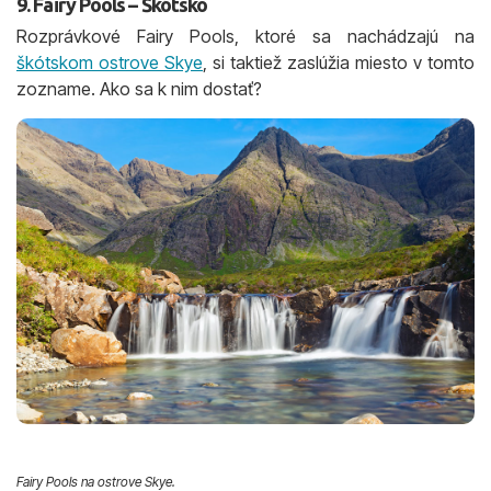
9. Fairy Pools – Škótsko
Rozprávkové Fairy Pools, ktoré sa nachádzajú na
škótskom ostrove Skye
, si taktiež zaslúžia miesto v tomto
zozname. Ako sa k nim dostať?
Fairy Pools na ostrove Skye.