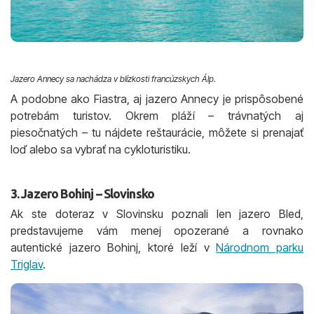
Jazero Annecy sa nachádza v blízkosti francúzskych Álp.
A podobne ako Fiastra, aj jazero Annecy je prispôsobené
potrebám turistov. Okrem pláží – trávnatých aj
piesočnatých – tu nájdete reštaurácie, môžete si prenajať
loď alebo sa vybrať na cykloturistiku.
3. Jazero Bohinj – Slovinsko
Ak ste doteraz v Slovinsku poznali len jazero Bled,
predstavujeme vám menej opozerané a rovnako
autentické jazero Bohinj, ktoré leží v
Národnom parku
Triglav
.