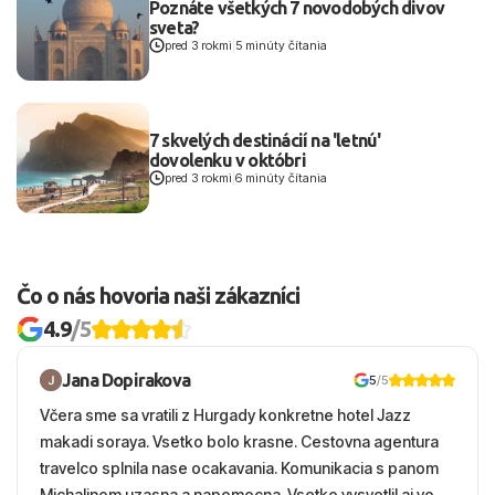
Poznáte všetkých 7 novodobých divov
sveta?
pred 3 rokmi
|
5 minúty čítania
7 skvelých destinácií na 'letnú'
dovolenku v októbri
pred 3 rokmi
|
6 minúty čítania
Čo o nás hovoria naši zákazníci
4.9
/5
Jana Dopirakova
5
/5
Včera sme sa vratili z Hurgady konkretne hotel Jazz
makadi soraya. Vsetko bolo krasne. Cestovna agentura
travelco splnila nase ocakavania. Komunikacia s panom
Michalinom uzasna a napomocna. Vsetko vysvetlil aj vo