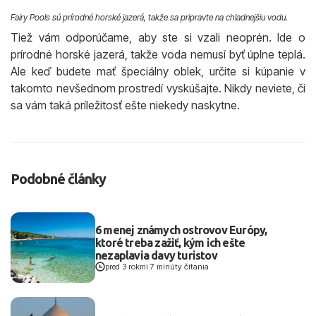
Fairy Pools sú prírodné horské jazerá, takže sa pripravte na chladnejšiu vodu.
Tiež vám odporúčame, aby ste si vzali neoprén. Ide o
prírodné horské jazerá, takže voda nemusí byť úplne teplá.
Ale keď budete mať špeciálny oblek, určite si kúpanie v
takomto nevšednom prostredí vyskúšajte. Nikdy neviete, či
sa vám taká príležitosť ešte niekedy naskytne.
Podobné články
6 menej známych ostrovov Európy,
ktoré treba zažiť, kým ich ešte
nezaplavia davy turistov
pred 3 rokmi
|
7 minúty čítania