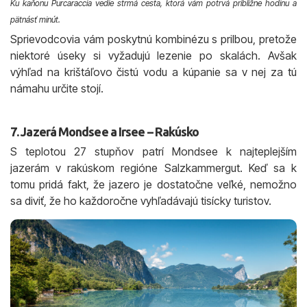
Ku kaňonu Purcaraccia vedie strmá cesta, ktorá vám potrvá približne hodinu a
pätnásť minút.
Sprievodcovia vám poskytnú kombinézu s prilbou, pretože
niektoré úseky si vyžadujú lezenie po skalách. Avšak
výhľad na krištáľovo čistú vodu a kúpanie sa v nej za tú
námahu určite stojí.
7. Jazerá Mondsee a Irsee – Rakúsko
S teplotou 27 stupňov patrí Mondsee k najteplejším
jazerám v rakúskom regióne Salzkammergut. Keď sa k
tomu pridá fakt, že jazero je dostatočne veľké, nemožno
sa diviť, že ho každoročne vyhľadávajú tisícky turistov.