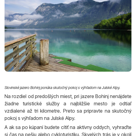
Slovinské jazero Bohinj ponúka skutočný pokoj s výhľadom na Julské Alpy.
Na rozdiel od predošlých miest, pri jazere Bohinj nenájdete
žiadne turistické služby a najbližšie mesto je odtiaľ
vzdialené až tri kilometre. Preto sa pripravte na skutočný
pokoj s výhľadom na Julské Alpy.
A ak sa po kúpaní budete cítiť na aktívny oddych, vyhraďte
si čas na pešiu alebo cykloturistiku. Skvelých trás je v okolí