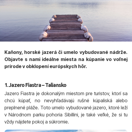
Kaňony, horské jazerá či umelo vybudované nádrže.
Objavte s nami ideálne miesta na kúpanie vo voľnej
prírode v obklopení európskych hôr.
1. Jazero Fiastra – Taliansko
Jazero Fiastra je dokonalým miestom pre turistov, ktorí sa
chcú kúpať, no nevyhľadávajú rušné kúpaliská alebo
preplnené pláže. Toto umelo vybudované jazero, ktoré leží
v Národnom parku pohoria Sibillini, je také veľké, že si tu
vždy nájdete pokoj a súkromie.