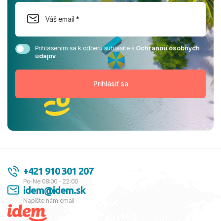
Prihlásením sa k odberu súhlasíte s
Ochranou osobných
údajov
+421 910 301 207
Po-Ne 08:00 - 22:00
idem@idem.sk
Napíšte nám email