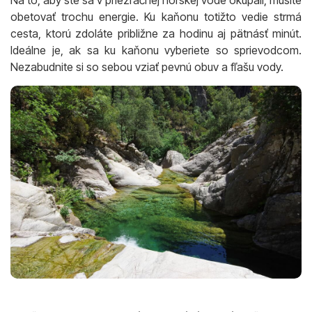
Na to, aby ste sa v priezračnej horskej vode okúpali, musíte
obetovať trochu energie. Ku kaňonu totižto vedie strmá
cesta, ktorú zdoláte približne za hodinu aj pätnásť minút.
Ideálne je, ak sa ku kaňonu vyberiete so sprievodcom.
Nezabudnite si so sebou vziať pevnú obuv a fľašu vody.