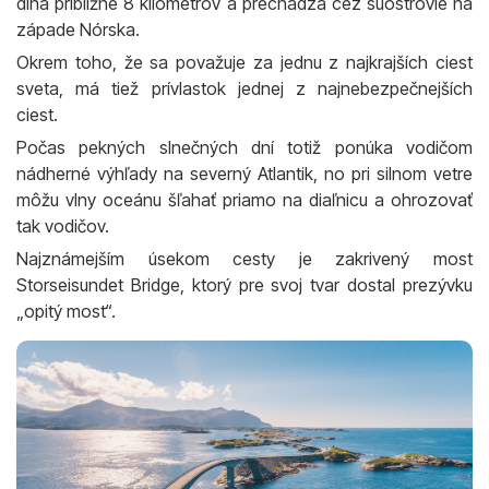
dlhá približne 8 kilometrov a prechádza cez súostrovie na
západe Nórska.
Okrem toho, že sa považuje za jednu z najkrajších ciest
sveta, má tiež prívlastok jednej z najnebezpečnejších
ciest.
Počas pekných slnečných dní totiž ponúka vodičom
nádherné výhľady na severný Atlantik, no pri silnom vetre
môžu vlny oceánu šľahať priamo na diaľnicu a ohrozovať
tak vodičov.
Najznámejším úsekom cesty je zakrivený most
Storseisundet Bridge, ktorý pre svoj tvar dostal prezývku
„opitý most“.