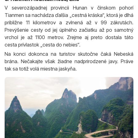
V severozápadnej provincii Hunan v čínskom pohorí
Tianmen sa nachádza ďalšia „cestná kráska“, ktorá je dlhá
približne 11 kilometrov a zvlnená až v 99 zákrutách.
Prevýšenie cesty od jej úplného začiatku až po samotný
vrchol je až 1100 metrov. Zrejme aj preto dostala táto
cesta prívlastok „cesta do nebies“.
Na konci dokonca na turistov skutočne čaká Nebeská
brána. Nečakajte však žiadne nadprirodzené javy. Práve
tak sa totiž volá miestna jaskyňa.