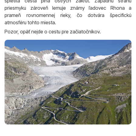
spletitá cesta plná ostrých zákrut. Západnú stranu
priesmyku zároveň lemuje známy ľadovec Rhona a
prameň rovnomennej rieky, čo dotvára špecifickú
atmosféru tohto miesta.
Pozor, opäť nejde o cestu pre začiatočníkov.