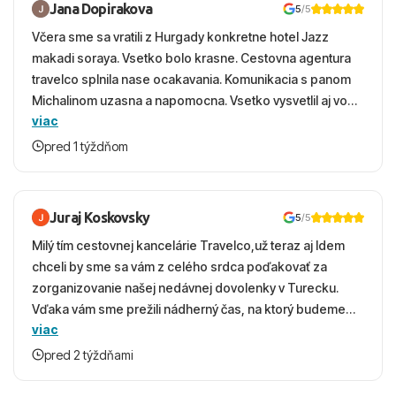
Jana Dopirakova
5
/5
Včera sme sa vratili z Hurgady konkretne hotel Jazz
makadi soraya. Vsetko bolo krasne. Cestovna agentura
travelco splnila nase ocakavania. Komunikacia s panom
Michalinom uzasna a napomocna. Vsetko vysvetlil aj vo
viac
vecernych hodinach zaco sa ospravedlnujem. Hotel
krasny, cisty. Sluzby top. Strava, prostredie, more,
pred 1 týždňom
snorchlovanie. Dakujeme velmi pekne S pozdravom
Juraj Koskovsky
5
/5
Milý tím cestovnej kancelárie Travelco,už teraz aj Idem
chceli by sme sa vám z celého srdca poďakovať za
zorganizovanie našej nedávnej dovolenky v Turecku.
Vďaka vám sme prežili nádherný čas, na ktorý budeme
viac
ešte dlho s úsmevom spomínať. ​Všetko prebehlo
absolútne hladko – od prvotného výberu zájazdu, cez
pred 2 týždňami
ochotnú komunikáciu, až po samotný transfer a pobyt. ​
Ubytovaní sme boli v hoteli TUI Magic Life Jacaranda a