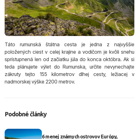
Táto rumunská štátna cesta je jedna z najvyššie
položených ciest v celej krajine a vodičom je kvôli snehu
sprístupnená len od začiatku júla do konca októbra. Ak si
teda plánujete výlet do Rumunska, určite nevynechajte
zákruty tejto 155 kilometrov dlhej cesty, ležiacej v
nadmorskej výške 2200 metrov.
Podobné články
6 menej známych ostrovov Európy,