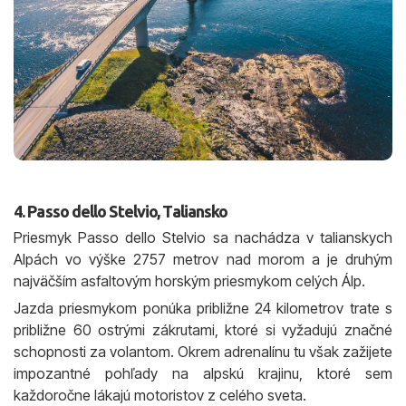
4. Passo dello Stelvio, Taliansko
Priesmyk Passo dello Stelvio sa nachádza v talianskych
Alpách vo výške 2757 metrov nad morom a je druhým
najväčším asfaltovým horským priesmykom celých Álp.
Jazda priesmykom ponúka približne 24 kilometrov trate s
približne 60 ostrými zákrutami, ktoré si vyžadujú značné
schopnosti za volantom. Okrem adrenalínu tu však zažijete
impozantné pohľady na alpskú krajinu, ktoré sem
každoročne lákajú motoristov z celého sveta.