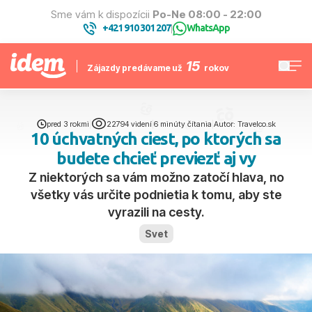
Sme vám k dispozícii
Po-Ne 08:00 - 22:00
+421 910 301 207
WhatsApp
|
15
Zájazdy predávame už
rokov
pred 3 rokmi
|
22794 videní
|
6 minúty čítania
|
Autor: Travelco.sk
10 úchvatných ciest, po ktorých sa
budete chcieť previezť aj vy
Z niektorých sa vám možno zatočí hlava, no
všetky vás určite podnietia k tomu, aby ste
vyrazili na cesty.
Svet