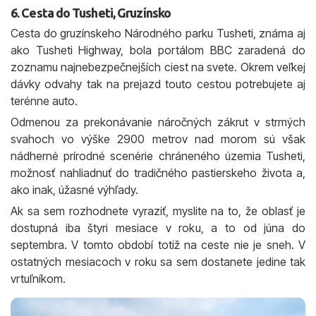
6. Cesta do Tusheti, Gruzínsko
Cesta do gruzínskeho Národného parku Tusheti, známa aj
ako Tusheti Highway, bola portálom BBC zaradená do
zoznamu najnebezpečnejších ciest na svete. Okrem veľkej
dávky odvahy tak na prejazd touto cestou potrebujete aj
terénne auto.
Odmenou za prekonávanie náročných zákrut v strmých
svahoch vo výške 2900 metrov nad morom sú však
nádherné prírodné scenérie chráneného územia Tusheti,
možnosť nahliadnuť do tradičného pastierskeho života a,
ako inak, úžasné výhľady.
Ak sa sem rozhodnete vyraziť, myslite na to, že oblasť je
dostupná iba štyri mesiace v roku, a to od júna do
septembra. V tomto období totiž na ceste nie je sneh. V
ostatných mesiacoch v roku sa sem dostanete jedine tak
vrtuľníkom.