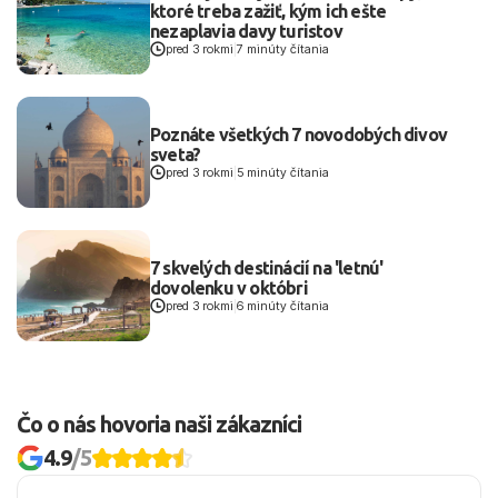
ktoré treba zažiť, kým ich ešte
nezaplavia davy turistov
pred 3 rokmi
|
7 minúty čítania
Poznáte všetkých 7 novodobých divov
sveta?
pred 3 rokmi
|
5 minúty čítania
7 skvelých destinácií na 'letnú'
dovolenku v októbri
pred 3 rokmi
|
6 minúty čítania
Čo o nás hovoria naši zákazníci
4.9
/5