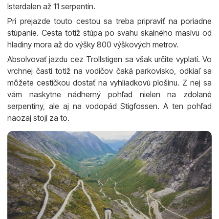
Isterdalen až 11 serpentín.
Pri prejazde touto cestou sa treba pripraviť na poriadne
stúpanie. Cesta totiž stúpa po svahu skalného masívu od
hladiny mora až do výšky 800 výškových metrov.
Absolvovať jazdu cez Trollstigen sa však určite vyplatí. Vo
vrchnej časti totiž na vodičov čaká parkovisko, odkiaľ sa
môžete cestičkou dostať na vyhliadkovú plošinu. Z nej sa
vám naskytne nádherný pohľad nielen na zdolané
serpentíny, ale aj na vodopád Stigfossen. A ten pohľad
naozaj stojí za to.