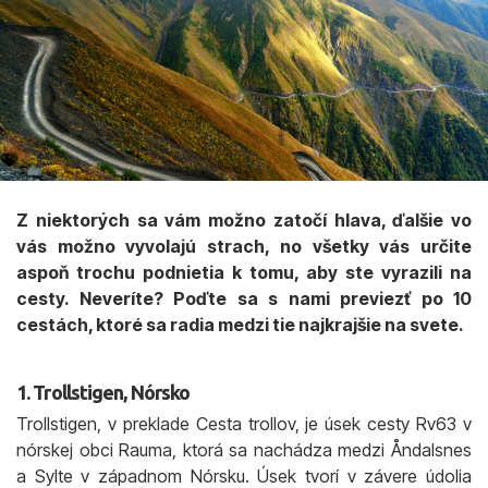
Z niektorých sa vám možno zatočí hlava, ďalšie vo
vás možno vyvolajú strach, no všetky vás určite
aspoň trochu podnietia k tomu, aby ste vyrazili na
cesty. Neveríte? Poďte sa s nami previezť po 10
cestách, ktoré sa radia medzi tie najkrajšie na svete.
1. Trollstigen, Nórsko
Trollstigen, v preklade Cesta trollov, je úsek cesty Rv63 v
nórskej obci Rauma, ktorá sa nachádza medzi Åndalsnes
a Sylte v západnom Nórsku. Úsek tvorí v závere údolia