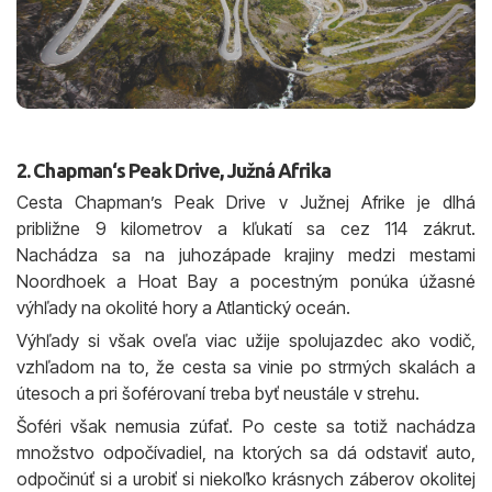
2. Chapman‘s Peak Drive, Južná Afrika
Cesta Chapman’s Peak Drive v Južnej Afrike je dlhá
približne 9 kilometrov a kľukatí sa cez 114 zákrut.
Nachádza sa na juhozápade krajiny medzi mestami
Noordhoek a Hoat Bay a pocestným ponúka úžasné
výhľady na okolité hory a Atlantický oceán.
Výhľady si však oveľa viac užije spolujazdec ako vodič,
vzhľadom na to, že cesta sa vinie po strmých skalách a
útesoch a pri šoférovaní treba byť neustále v strehu.
Šoféri však nemusia zúfať. Po ceste sa totiž nachádza
množstvo odpočívadiel, na ktorých sa dá odstaviť auto,
odpočinúť si a urobiť si niekoľko krásnych záberov okolitej