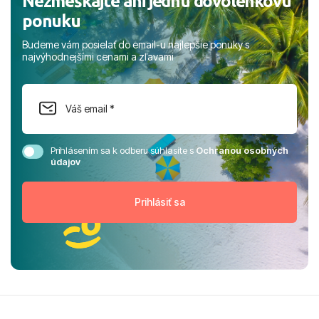
Nezmeškajte ani jednu dovolenkovú
ponuku
Budeme vám posielať do email-u najlepšie ponuky s
najvýhodnejšími cenami a zľavami
Prihlásením sa k odberu súhlasíte s
Ochranou osobných
údajov