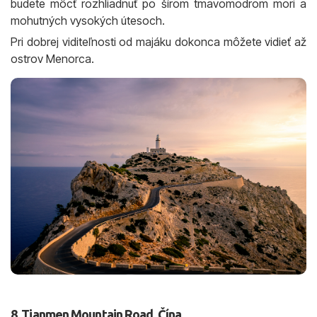
budete môcť rozhliadnuť po šírom tmavomodrom mori a
mohutných vysokých útesoch.
Pri dobrej viditeľnosti od majáku dokonca môžete vidieť až
ostrov Menorca.
8. Tianmen Mountain Road, Čína