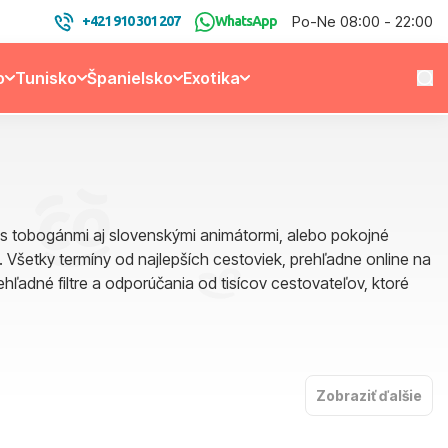
Po-Ne 08:00 - 22:00
+421 910 301 207
WhatsApp
o
Tunisko
Španielsko
Exotika
ny s tobogánmi aj slovenskými animátormi, alebo pokojné
. Všetky termíny od najlepších cestoviek, prehľadne online na
hľadné filtre a odporúčania od tisícov cestovateľov, ktoré
Zobraziť ďalšie