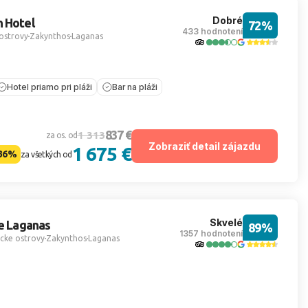
Dobré
h Hotel
72%
433 hodnotení
ostrovy
Zakynthos
Laganas
Hotel priamo pri pláži
Bar na pláži
837 €
1 313
za os. od
Zobraziť detail zájazdu
1 675 €
36%
za všetkých od
Skvelé
te Laganas
89%
1357 hodnotení
cke ostrovy
Zakynthos
Laganas