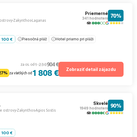
Priemerné
70%
341 hodnotení
ostrovy
Zakynthos
Laganas
- 100 €
Piesočná pláž
Hotel priamo pri pláži
904 €
1 230
za os. od
Zobraziť detail zájazdu
1 808 €
27%
za všetkých od
Skvelé
90%
1949 hodnotení
e ostrovy
Zakynthos
Agios Sostis
- 100 €