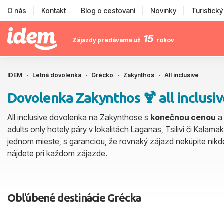
O nás
Kontakt
Blog o cestovaní
Novinky
Turistick
15
Zájazdy predávame už
rokov
IDEM
Letná dovolenka
Grécko
Zakynthos
All inclusive
Dovolenka Zakynthos 🍹 all inclusi
All inclusive dovolenka na Zakynthose s
konečnou cenou
a 
adults only hotely páry v lokalitách Laganas, Tsilivi či Kalam
jednom mieste, s garanciou, že rovnaký zájazd nekúpite nikde 
nájdete pri každom zájazde.
Obľúbené destinácie Grécka