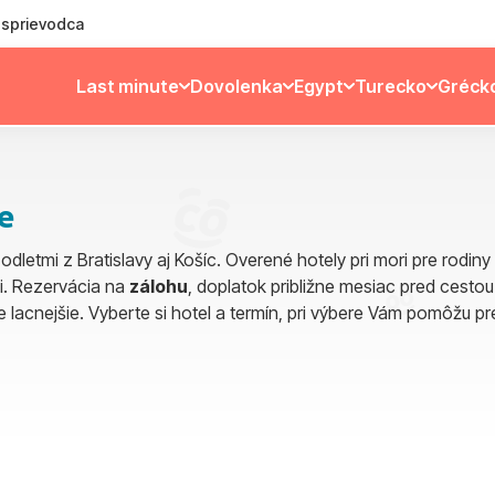
ý sprievodca
Last minute
Dovolenka
Egypt
Turecko
Gréck
ve
odletmi z Bratislavy aj Košíc. Overené hotely pri mori pre rodi
aki. Rezervácia na
zálohu
, doplatok približne mesiac pred cestou
lacnejšie. Vyberte si hotel a termín, pri výbere Vám pomôžu pre