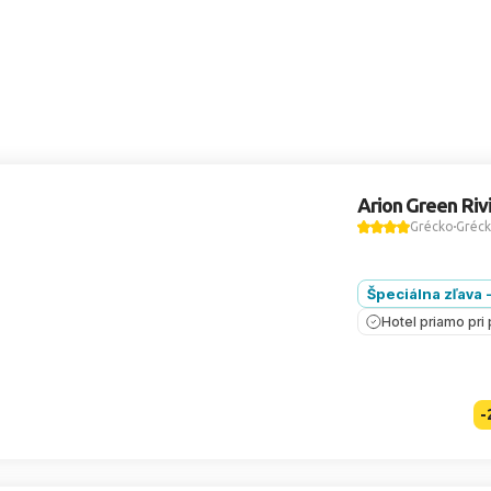
Arion Green Riv
Grécko
Gréck
Špeciálna zľava 
Hotel priamo pri 
-