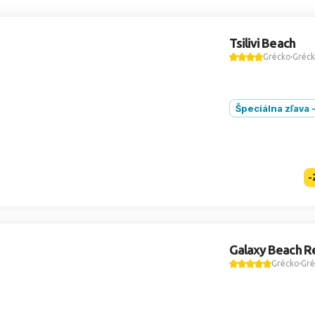
Tsilivi Beach
Grécko
Gréck
Špeciálna zľava 
-
Galaxy Beach R
Grécko
Gré