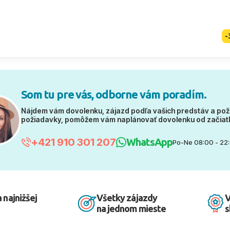
-
Som tu pre vás, odborne vám poradím.
Nájdem vám dovolenku, zájazd podľa vašich predstáv a pož
požiadavky, pomôžem vám naplánovať dovolenku od začiat
+421 910 301 207
WhatsApp
Po-Ne 08:00 - 22
 najnižšej
Všetky zájazdy
V
na jednom mieste
s