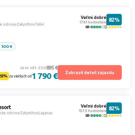
Veľmi dobré
82%
1761 hodnotení
e ostrovy
Zakynthos
Tsilivi
- 100 €
895 €
1 250
za os. od
Zobraziť detail zájazdu
1 790 €
28%
za všetkých od
Veľmi dobré
esort
82%
1573 hodnotení
cke ostrovy
Zakynthos
Laganas