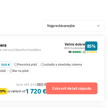
Veľmi dobré
iera
85%
650 hodnotení
e ostrovy
Zakynthos
Vassilikos
- 100 €
Piesočná pláž
Ležadlá a slnečníky zdarma
pláži
Bar na pláži
860 €
1 215
za os. od
Zobraziť detail zájazdu
1 720 €
29%
za všetkých od