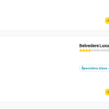
-
Belvedere Luxur
Grécko
Gréck
Špeciálna zľava 
-