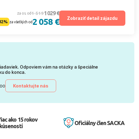
1 029 €
1 519
za os. od
Zobraziť detail zájazdu
2 058 €
32%
za všetkých od
iadaviek. Odpoviem vám na otázky a špeciálne
ku do konca.
Kontaktujte nás
:00
iac ako 15 rokov
Oficiálny člen SACKA
kúseností