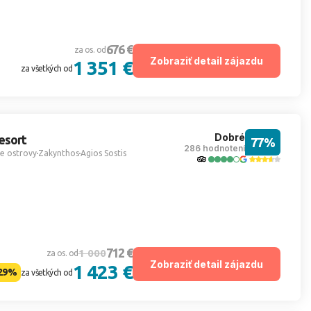
676 €
za os. od
Zobraziť detail zájazdu
1 351 €
za všetkých od
Dobré
esort
77%
286 hodnotení
e ostrovy
Zakynthos
Agios Sostis
712 €
1 000
za os. od
Zobraziť detail zájazdu
1 423 €
29%
za všetkých od