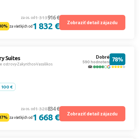
916 €
1 313
za os. od
Zobraziť detail zájazdu
1 832 €
30%
za všetkých od
Dobré
y Suites
78%
590 hodnotení
e ostrovy
Zakynthos
Vassilikos
- 100 €
834 €
1 328
za os. od
Zobraziť detail zájazdu
1 668 €
37%
za všetkých od