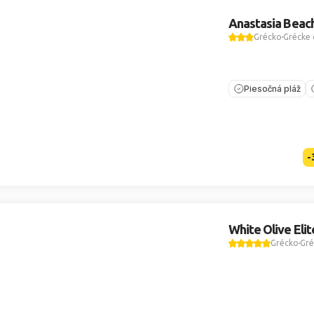
Anastasia Beac
Grécko
Grécke 
Piesočná pláž
-
White Olive Eli
Grécko
Gré