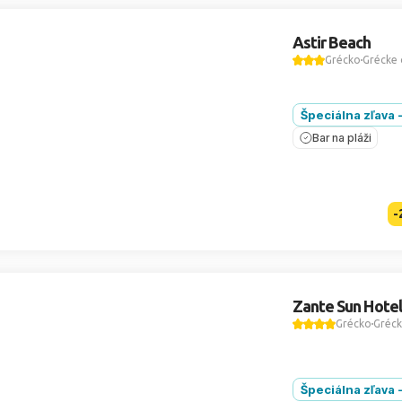
Astir Beach
Grécko
Grécke 
Špeciálna zľava 
Bar na pláži
-
Zante Sun Hotel
Grécko
Gréck
Špeciálna zľava 