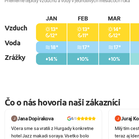
Priemerné teploty vzduchu a vody v jednotlivých mesiacoch roka
JAN
FEB
MAR
Vzduch
13°
13°
14°
12°
11°
12°
Voda
18°
17°
17°
Zrážky
14%
10%
10%
Čo o nás hovoria naši zákazníci
Jana Dopirakova
Juraj K
5
/5
Včera sme sa vratili z Hurgady konkretne
Milý tím ces
hotel Jazz makadi soraya. Vsetko bolo
teraz aj Id