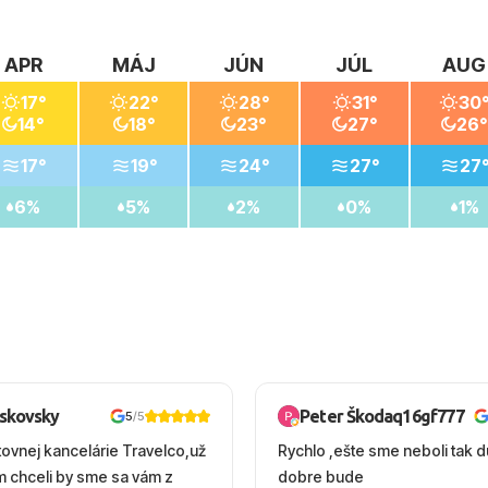
APR
MÁJ
JÚN
JÚL
AUG
17°
22°
28°
31°
30
14°
18°
23°
27°
26°
17°
19°
24°
27°
27
6%
5%
2%
0%
1%
oskovsky
Peter Škodaq16gf777
5
/5
tovnej kancelárie Travelco,už
Rychlo ,ešte sme neboli tak d
em chceli by sme sa vám z
dobre bude