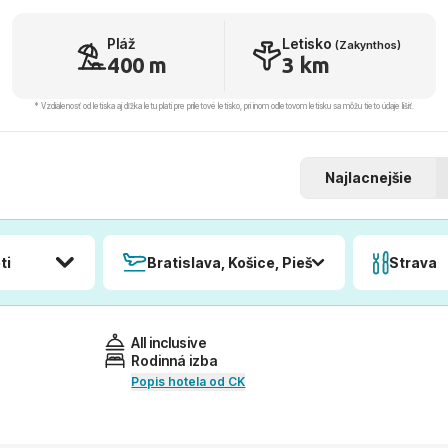
Pláž
Letisko
(Zakynthos)
400 m
3 km
* Vzdialenosť od letiska aj dľžka letu platí pre príletové letisko, pri inom odletovom letisku sa môžu tieto údaje líšiť.
Najlacnejšie
ti
Bratislava, Košice, Piešťany, Poprad
Strava
All inclusive
Rodinná izba
Popis hotela od CK