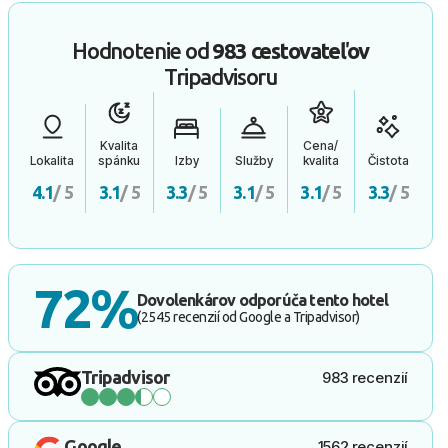
Hodnotenie od
983 cestovateľov
Tripadvisoru
Kvalita
Cena/
Lokalita
spánku
Izby
Služby
kvalita
Čistota
4.1
/ 5
3.1
/ 5
3.3
/ 5
3.1
/ 5
3.1
/ 5
3.3
/ 5
72%
Dovolenkárov odporúča tento hotel
(2545 recenzií od Google a Tripadvisor)
Tripadvisor
983 recenzií
Google
1562 recenzií