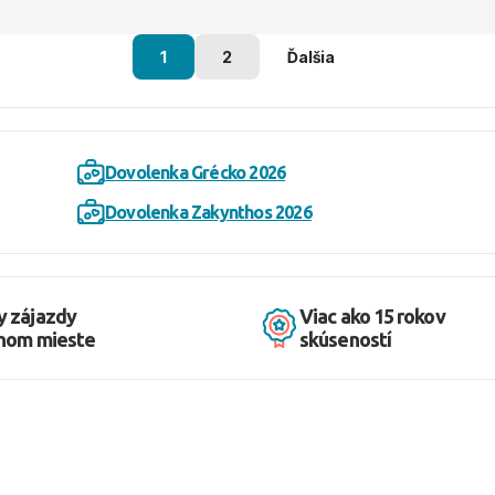
1
2
Ďalšia
Dovolenka Grécko 2026
Dovolenka Zakynthos 2026
y zájazdy
Viac ako 15 rokov
dnom mieste
skúseností