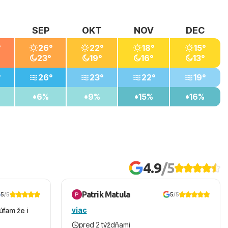
SEP
OKT
NOV
DEC
°
26°
22°
18°
15°
23°
19°
16°
13°
°
26°
23°
22°
19°
6%
9%
15%
16%
4.9
/5
Patrik Matula
5
/5
5
/5
viac
úfam že i
pred 2 týždňami