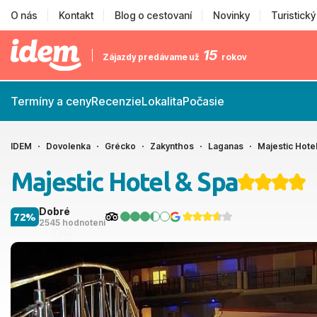
O nás
Kontakt
Blog o cestovaní
Novinky
Turistick
15
Zájazdy predávame už
rokov
Termíny a ceny
Recenzie
Lokalita
Počasie
IDEM
Dovolenka
Grécko
Zakynthos
Laganas
Majestic Hote
Majestic Hotel & Spa
Dobré
72%
2545 hodnotení