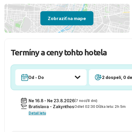
Zobraziť na mape
Termíny a ceny tohto hotela
Od - Do
2 dospelí, 0 de
Ne 16.8 - Ne 23.8.2026
(7 nocí/8 dní)
Bratislava - Zakynthos
Odlet 02:30 Dĺžka letu: 2h 5m
Detail letu