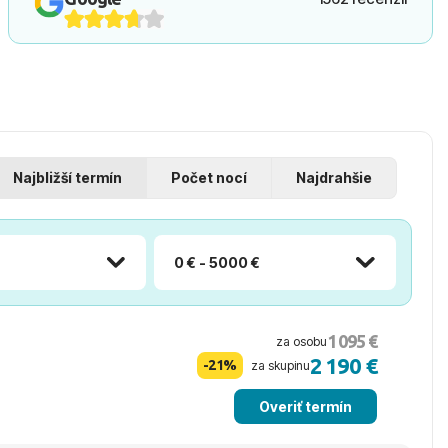
Najbližší termín
Počet nocí
Najdrahšie
0 € - 5000 €
1 095 €
za osobu
2 190 €
-21%
za skupinu
Overiť termín