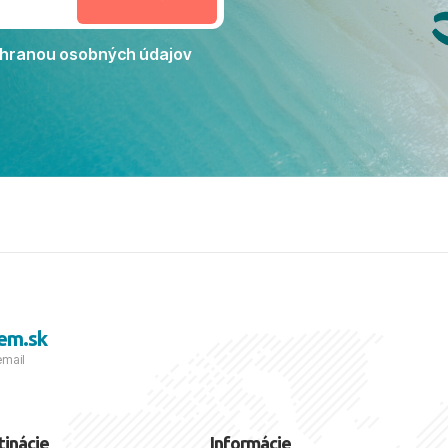
Jacaranda môžeme s čistým
dporučiť každému, kto hľadá
ú dovolenku na vysokej
hranou osobných údajov
tko bolo zabezpečené na
viezdičkou. ​Už teraz sa
 s nami vyrazíte nabudúce!
 skvelé spomienky. ​S
a prianím mnohých ďalších
lientov, Juraj s rodinou.
em.sk
email
tinácie
Informácie