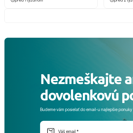
zaco sa ospravedlnujem. Hotel krasny,
ešte dlho s
cisty. Sluzby top. Strava, prostredie,
prebehlo ab
more, snorchlovanie. Dakujeme velmi
prvotného v
pekne S pozdravom
komunikáciu
pobyt. ​Ubyt
Magic Life J
čierneho! ​Č
služby a pe
ochotní a sta
Výborné, pe
Nezmeškajte a
celého dňa. 
prostredie,
dovolenkovú p
s pozvoľný
more. ​Prog
športové akt
Budeme vám posielať do email-u najlepšie ponuky
na moment n
dostatok pri
Cestovnú ka