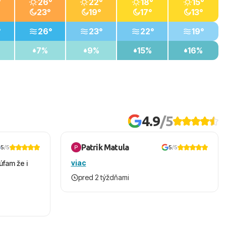
°
26°
22°
18°
15°
23°
19°
17°
13°
°
26°
23°
22°
19°
7%
9%
15%
16%
4.9
/5
Patrik Matula
5
/5
5
/5
viac
úfam že i
pred 2 týždňami