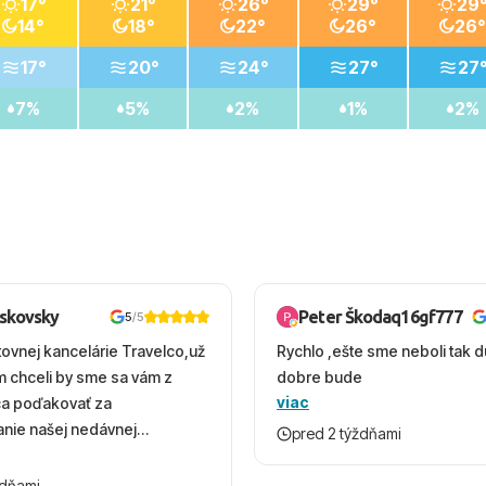
17°
21°
26°
29°
29
14°
18°
22°
26°
26°
17°
20°
24°
27°
27
7%
5%
2%
1%
2%
oskovsky
Peter Škodaq16gf777
5
/5
tovnej kancelárie Travelco,už
Rychlo ,ešte sme neboli tak d
em chceli by sme sa vám z
dobre bude
viac
ca poďakovať za
nie našej nedávnej
pred 2 týždňami
v Turecku. Vďaka vám sme
herný čas, na ktorý budeme
ždňami