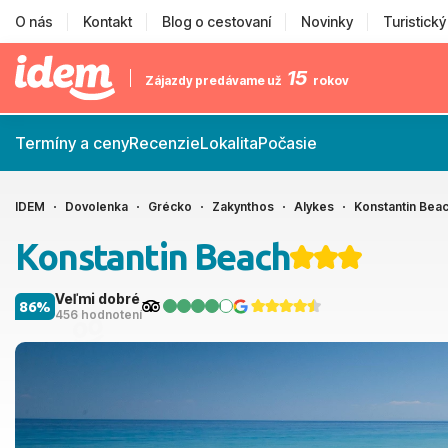
O nás
Kontakt
Blog o cestovaní
Novinky
Turistick
15
Zájazdy predávame už
rokov
Termíny a ceny
Recenzie
Lokalita
Počasie
IDEM
Dovolenka
Grécko
Zakynthos
Alykes
Konstantin Bea
Konstantin Beach
Veľmi dobré
86%
456 hodnotení