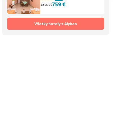
759 €
za os. od
Všetky hotely z Alykes