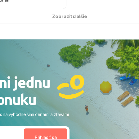
 úsmevom spomínať. ​Všetko
solútne hladko – od
Zobraziť ďalšie
ýberu zájazdu, cez ochotnú
, až po samotný transfer a
ovaní sme boli v hoteli TUI
acaranda a bola to trefa do
o nás dostalo najviac: ​Skvelé
rsonál: Vždy usmievaví,
rostliví ľudia. ​Gastro zážitok:
stré a čerstvé jedlo počas
ni jednu
​Areál a pláž: Nádherné, čisté
 veľa zelene a udržiavaná pláž
onuku
m vstupom do mora a teple
ram: Skvelé animácie a
ivity, pri ktorých sa človek ani
 s najvýhodnejšími cenami a zľavami
enudil, no zároveň bol
estoru na dokonalý relax. ​
nceláriu Travelco aj hotel TUI