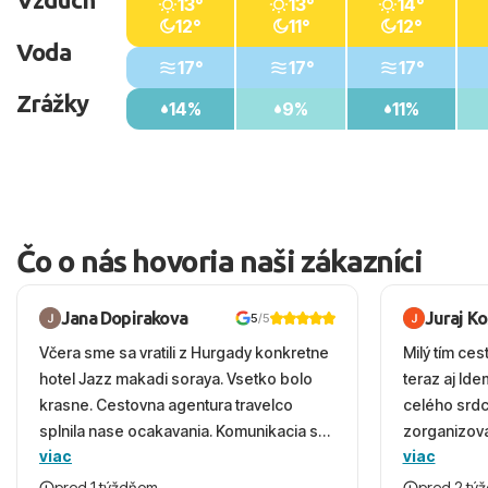
13°
13°
14°
12°
11°
12°
Voda
17°
17°
17°
Zrážky
14%
9%
11%
Čo o nás hovoria naši zákazníci
Jana Dopirakova
Juraj K
5
/5
Včera sme sa vratili z Hurgady konkretne
Milý tím ces
hotel Jazz makadi soraya. Vsetko bolo
teraz aj Id
krasne. Cestovna agentura travelco
celého srd
splnila nase ocakavania. Komunikacia s
zorganizova
viac
viac
panom Michalinom uzasna a napomocna.
dovolenky 
Vsetko vysvetlil aj vo vecernych hodinach
prežili nád
pred 1 týždňom
pred 2 tý