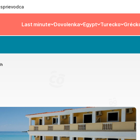
ý sprievodca
Last minute
Dovolenka
Egypt
Turecko
Gréck
ch