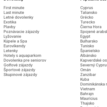
First minute
Cyprus
Last minute
Taliansko
Letné dovolenky
Grécko
Exotika
Turecko
Plavby
Čierna Hora
Poznávacie zájazdy
Spojené arabs
Lyžovanie
Egypt
Kúpele a Spa
Bulharsko
Eurovíkendy
Tunisko
Letenky
Španielsko
Hotely s aquaparkom
Albánsko
Dovolenka pre seniorov
Kapverdské os
Golfové zájazdy
Severný Cypru
Športové zájazdy
Omán
Skupinové zájazdy
Zanzibar
Kuba
Dominikánska 
Vietnam
Bahrajn
Maurícius
Thajsko