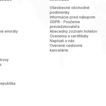
Všeobecné obchodné
podmienky
Informácie pred nákupom
GDPR - Poučenie
prevádzkovateľa
ké emiráty
Abecedný zoznam hotelov
Ocenenia a certifikáty
Napísali o nás
Overené cestovné
kancelárie
trovy
s
republika