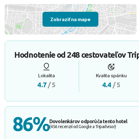
Zobraziť na mape
Hodnotenie od
248 cestovateľov
Tri
Lokalita
Kvalita spánku
4.7
/ 5
4.4
/ 5
86%
Dovolenkárov odporúča tento hotel
(456 recenzií od Google a Tripadvisor)