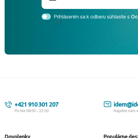
Magic Life 
svedomím o
bezstarostn
Prihlásením sa k odberu súhlasíte s
Oc
úrovni. Vše
jednotku s h
tešíme, kam
Ďakujeme za
pozdravom 
spokojných k
+421 910 301 207
idem@id
Po-Ne 08:00 - 22:00
Napíšte nám 
Dovolenky
Populárne des