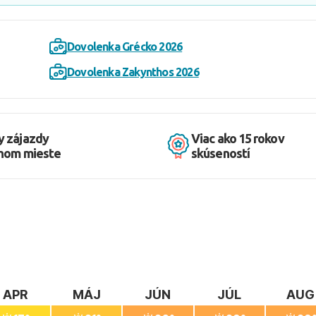
Dovolenka Grécko 2026
Dovolenka Zakynthos 2026
y zájazdy
Viac ako 15 rokov
dnom mieste
skúseností
APR
MÁJ
JÚN
JÚL
AUG