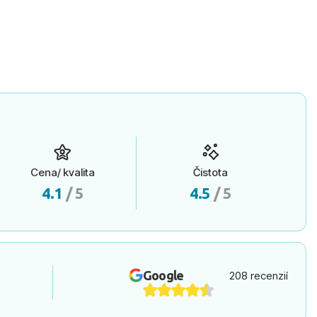
Cena/ kvalita
Čistota
4.1
/ 5
4.5
/ 5
Google
208 recenzií