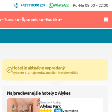
Po-Ne 08:00 - 22:00
+421 910 301 207
WhatsApp
o
Tunisko
Španielsko
Exotika
Hotel je aktuálne vypredaný
Vyberte si z najpredávanejších hotelov nižšie.
Najpredávanejšie hotely z Alykes
Grécko • Alykes
Alykes Park
96%
Výnimočné