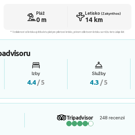
Pláž
Letisko
(Zakynthos)
0 m
14 km
* Vzdialenosť od letiska aj dľžka letu platí pre príletové letisko, pri inom odletovom letisku sa môžu tieto údaje líšiť.
padvisoru
Izby
Služby
4.4
/ 5
4.3
/ 5
Tripadvisor
248 recenzií