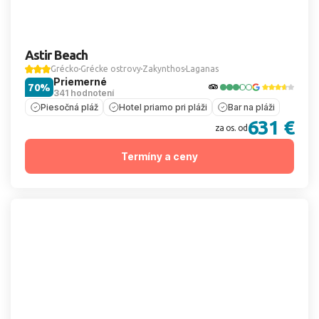
Astir Beach
Grécko
Grécke ostrovy
Zakynthos
Laganas
Priemerné
70%
341 hodnotení
Piesočná pláž
Hotel priamo pri pláži
Bar na pláži
631 €
za os. od
Termíny a ceny