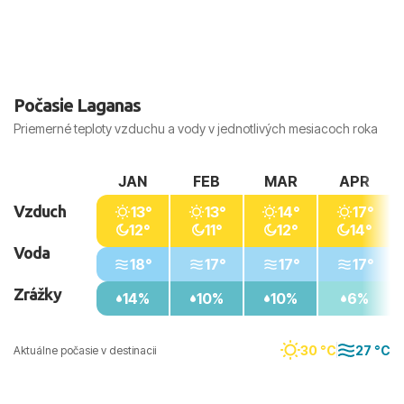
Počasie Laganas
Priemerné teploty vzduchu a vody v jednotlivých mesiacoch roka
JAN
FEB
MAR
APR
Vzduch
13°
13°
14°
17°
12°
11°
12°
14°
Voda
18°
17°
17°
17°
Zrážky
14%
10%
10%
6%
30 °C
27 °C
Aktuálne počasie v destinacii