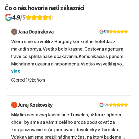
Čo o nás hovoria naši zákazníci
4.9
/5
Jana Dopirakova
5
/5
Včera sme sa vratili z Hurgady konkretne hotel Jazz
makadi soraya. Vsetko bolo krasne. Cestovna agentura
travelco splnila nase ocakavania. Komunikacia s panom
Michalinom uzasna a napomocna. Vsetko vysvetlil aj vo
viac
vecernych hodinach zaco sa ospravedlnujem. Hotel
krasny, cisty. Sluzby top. Strava, prostredie, more,
pred 1 týždňom
snorchlovanie. Dakujeme velmi pekne S pozdravom
Juraj Koskovsky
5
/5
Milý tím cestovnej kancelárie Travelco,už teraz aj Idem
chceli by sme sa vám z celého srdca poďakovať za
zorganizovanie našej nedávnej dovolenky v Turecku.
Vďaka vám sme prežili nádherný čas, na ktorý budeme