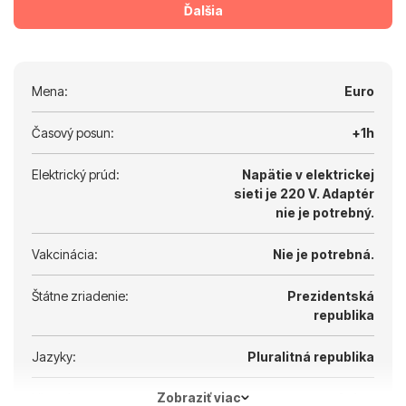
Ďalšia
Mena:
Euro
Časový posun:
+1h
Elektrický prúd:
Napätie v elektrickej
sieti je 220 V.
Adaptér
nie je potrebný.
Vakcinácia:
Nie je potrebná.
Štátne zriadenie:
Prezidentská
republika
Jazyky:
Pluralitná republika
Zobraziť viac
Hlavné mesto:
Atény