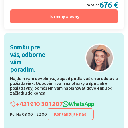
676 €
za os. od
Termíny a ceny
Som tu pre
vás, odborne
vám
poradím.
Nájdem vám dovolenku, zájazd podľa vašich predstáv a
požiadaviek. Odpoviem vám na otázky a špeciálne
požiadavky, pomôžem vám naplánovať dovolenku od
začiatku do konca.
+421 910 301 207
WhatsApp
Kontaktujte nás
Po-Ne 08:00 - 22:00