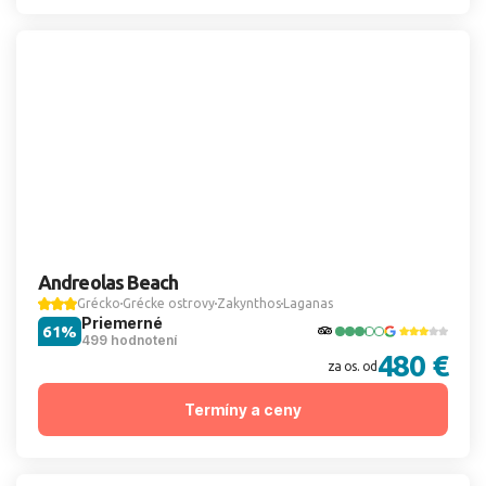
Andreolas Beach
Grécko
Grécke ostrovy
Zakynthos
Laganas
Priemerné
61%
499 hodnotení
480 €
za os. od
Termíny a ceny