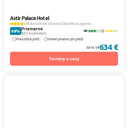
Astir Palace Hotel
Grécko
Grécke ostrovy
Zakynthos
Laganas
Priemerné
68%
657 hodnotení
Piesočná pláž
Hotel priamo pri pláži
634 €
za os. od
Termíny a ceny