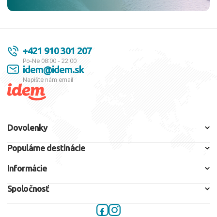
+421 910 301 207
Po-Ne 08:00 - 22:00
idem@idem.sk
Napíšte nám email
Dovolenky
Populárne destinácie
Informácie
Spoločnosť