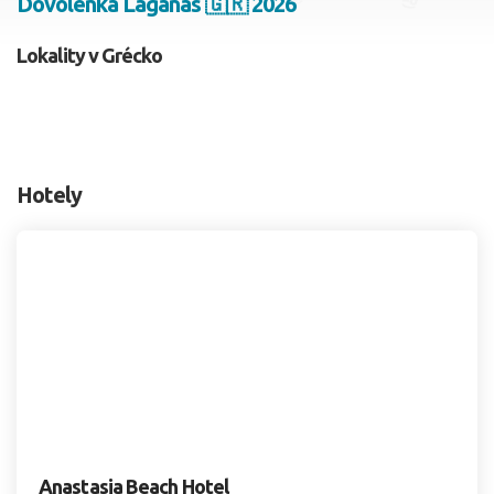
Dovolenka Laganas 🇬🇷 2026
2 dospelí, 0 deti
Lokality v Grécko
Skyť
Hotely
Anastasia Beach Hotel