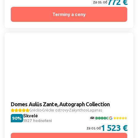
772 €
za os. od
Termíny a ceny
Domes Aulūs Zante, Autograph Collection
Grécko
Grécke ostrovy
Zakynthos
Laganas
Skvelé
90%
1927 hodnotení
1 523 €
za os. od