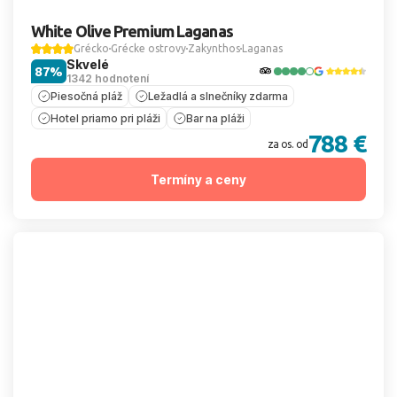
White Olive Premium Laganas
Grécko
Grécke ostrovy
Zakynthos
Laganas
Skvelé
87%
1342 hodnotení
Piesočná pláž
Ležadlá a slnečníky zdarma
Hotel priamo pri pláži
Bar na pláži
788 €
za os. od
Termíny a ceny