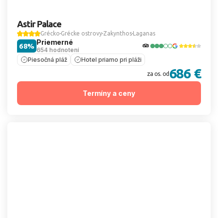
Astir Palace
Grécko
Grécke ostrovy
Zakynthos
Laganas
Priemerné
68%
654 hodnotení
Piesočná pláž
Hotel priamo pri pláži
686 €
za os. od
Termíny a ceny