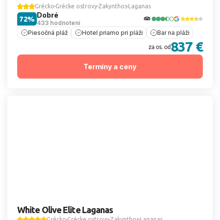
Grécko
Grécke ostrovy
Zakynthos
Laganas
Dobré
72%
433 hodnotení
Piesočná pláž
Hotel priamo pri pláži
Bar na pláži
837 €
za os. od
Termíny a ceny
White Olive Elite Laganas
Grécko
Grécke ostrovy
Zakynthos
Laganas