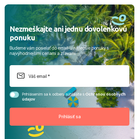
a prianím mnohých ďalších spokojných klientov, Juraj s
rodinou.
Nezmeškajte ani jednu dovolenkovú
ponuku
Budeme vám posielať do email-u najlepšie ponuky s
najvýhodnejšími cenami a zľavami
Prihlásením sa k odberu súhlasíte s
Ochranou osobných
údajov