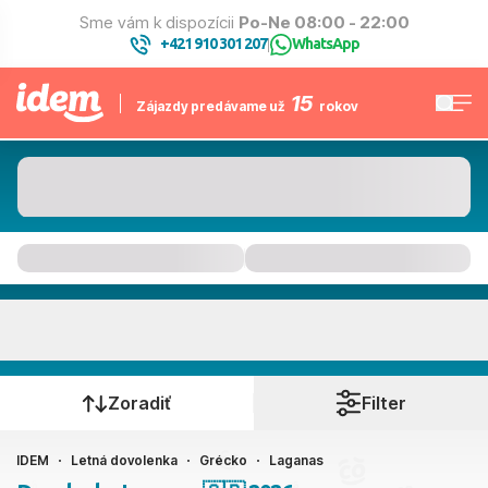
Sme vám k dispozícii
Po-Ne 08:00 - 22:00
+421 910 301 207
WhatsApp
|
15
Zájazdy predávame už
rokov
Laganas
Kedy cestujete?
Zoradiť
Filter
IDEM
Letná dovolenka
Grécko
Laganas
Ako cestujete?