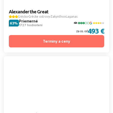
Alexander the Great
Grécko
Grécke ostrovy
Zakynthos
Laganas
Priemerné
63%
1727 hodnotení
493 €
za os. od
Termíny a ceny