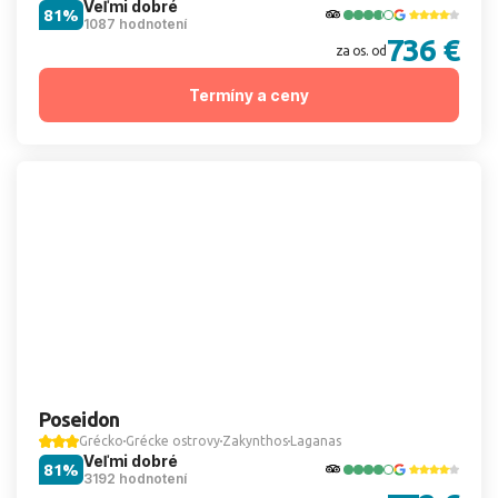
Veľmi dobré
81%
1087 hodnotení
736 €
za os. od
Termíny a ceny
Poseidon
Grécko
Grécke ostrovy
Zakynthos
Laganas
Veľmi dobré
81%
3192 hodnotení