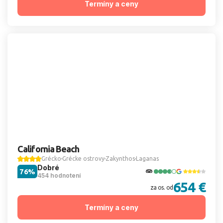
Termíny a ceny
California Beach
Grécko
Grécke ostrovy
Zakynthos
Laganas
Dobré
76%
454 hodnotení
654 €
za os. od
Termíny a ceny