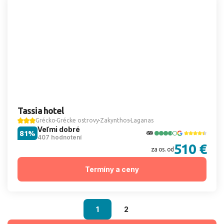
Tassia hotel
Grécko
Grécke ostrovy
Zakynthos
Laganas
Veľmi dobré
81%
407 hodnotení
510 €
za os. od
Termíny a ceny
1
2