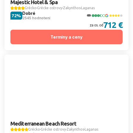
Majestic Hotel & Spa
Grécko
Grécke ostrovy
Zakynthos
Laganas
Dobré
72%
2545 hodnotení
712 €
za os. od
Termíny a ceny
Mediterranean Beach Resort
Grécko
Grécke ostrovy
Zakynthos
Laganas