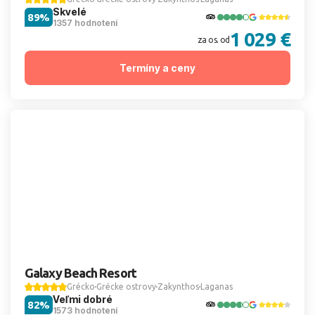
Skvelé
89%
1357 hodnotení
1 029 €
za os. od
Termíny a ceny
Galaxy Beach Resort
Grécko
Grécke ostrovy
Zakynthos
Laganas
Veľmi dobré
82%
1573 hodnotení