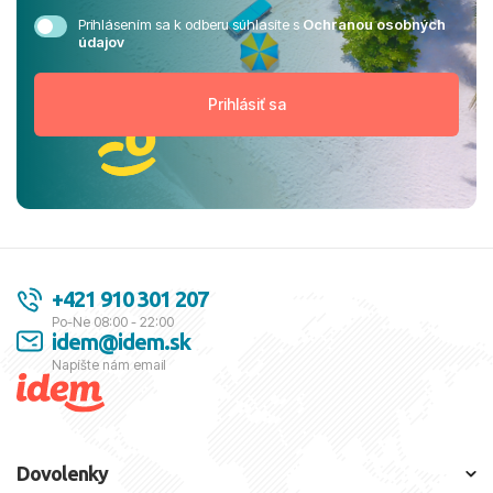
Prihlásením sa k odberu súhlasíte s
Ochranou osobných
údajov
+421 910 301 207
Po-Ne 08:00 - 22:00
idem@idem.sk
Napíšte nám email
Dovolenky