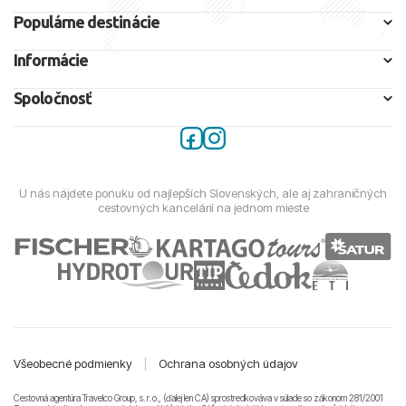
Populárne destinácie
Informácie
Spoločnosť
U nás nájdete ponuku od najlepších Slovenských, ale aj zahraničných
cestovných kancelárií na jednom mieste
Všeobecné podmienky
|
Ochrana osobných údajov
Cestovná agentúra Travelco Group, s. r. o., (ďalej len CA) sprostredkováva v súlade so zákonom 281/2001