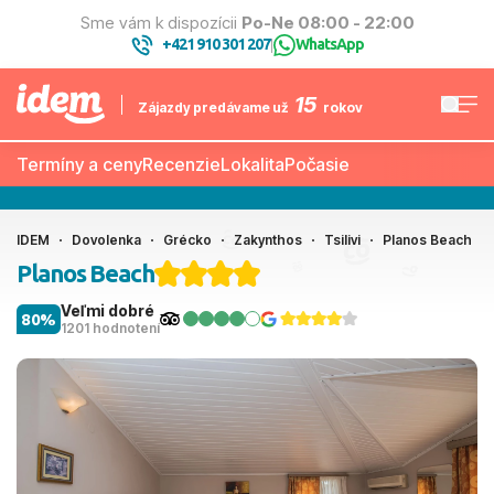
Sme vám k dispozícii
Po-Ne 08:00 - 22:00
+421 910 301 207
WhatsApp
|
15
Zájazdy predávame už
rokov
Termíny a ceny
Recenzie
Lokalita
Počasie
IDEM
Dovolenka
Grécko
Zakynthos
Tsilivi
Planos Beach
Planos Beach
Veľmi dobré
80%
1201 hodnotení