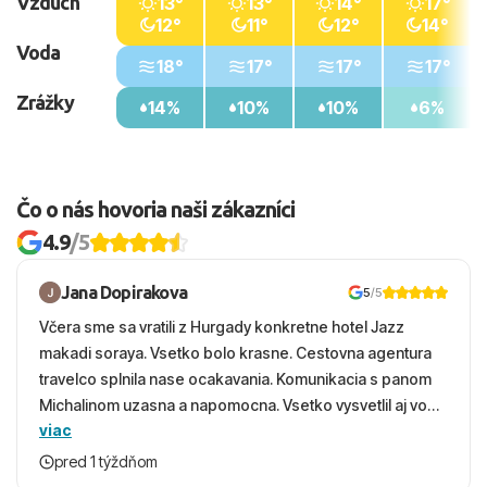
Vzduch
13°
13°
14°
17°
12°
11°
12°
14°
Voda
18°
17°
17°
17°
Zrážky
14%
10%
10%
6%
Čo o nás hovoria naši zákazníci
4.9
/5
Jana Dopirakova
5
/5
Včera sme sa vratili z Hurgady konkretne hotel Jazz
makadi soraya. Vsetko bolo krasne. Cestovna agentura
travelco splnila nase ocakavania. Komunikacia s panom
Michalinom uzasna a napomocna. Vsetko vysvetlil aj vo
viac
vecernych hodinach zaco sa ospravedlnujem. Hotel
krasny, cisty. Sluzby top. Strava, prostredie, more,
pred 1 týždňom
snorchlovanie. Dakujeme velmi pekne S pozdravom