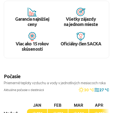
Garancia najnižšej
Všetky zájazdy
ceny
na jednom mieste
Viac ako 15 rokov
Oficiálny člen SACKA
skúseností
Počasie
Priemerné teploty vzduchu a vody v jednotlivých mesiacoch roka
30 °C
27 °C
Aktuálne počasie v destinácii
JAN
FEB
MAR
APR