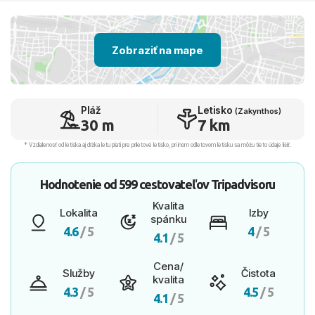
Zobraziť na mape
Pláž
Letisko
(Zakynthos)
30 m
7 km
* Vzdialenosť od letiska aj dľžka letu platí pre príletové letisko, pri inom odletovom letisku sa môžu tieto údaje líšiť.
Hodnotenie od
599 cestovateľov
Tripadvisoru
Kvalita
Lokalita
Izby
spánku
4.6
/ 5
4
/ 5
4.1
/ 5
Cena/
Služby
Čistota
kvalita
4.3
/ 5
4.5
/ 5
4.1
/ 5