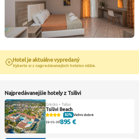
Hotel je aktuálne vypredaný
Vyberte si z najpredávanejších hotelov nižšie.
Najpredávanejšie hotely z Tsilivi
Grécko • Tsilivi
Tsilivi Beach
82%
Veľmi dobré
895 €
za os. od