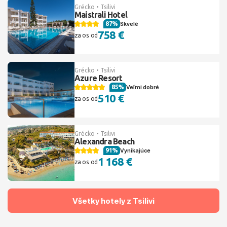
Grécko • Tsilivi
Maistrali Hotel
87%
Skvelé
758 €
za os. od
Grécko • Tsilivi
Azure Resort
85%
Veľmi dobré
510 €
za os. od
Grécko • Tsilivi
Alexandra Beach
91%
Vynikajúce
1 168 €
za os. od
Všetky hotely z Tsilivi