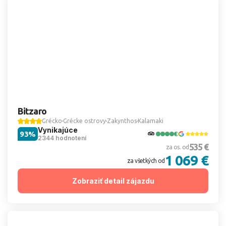
Bitzaro
Grécko
Grécke ostrovy
Zakynthos
Kalamaki
Vynikajúce
93%
2344 hodnotení
535 €
za os. od
1 069 €
za všetkých od
Zobraziť detail zájazdu