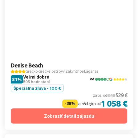
Denise Beach
Grécko
Grécke ostrovy
Zakynthos
Laganas
Veľmi dobré
81%
505 hodnotení
Špeciálna zľava - 100 €
529 €
848
za os. od
1 058 €
-38%
za všetkých od
Zobraziť detail zájazdu