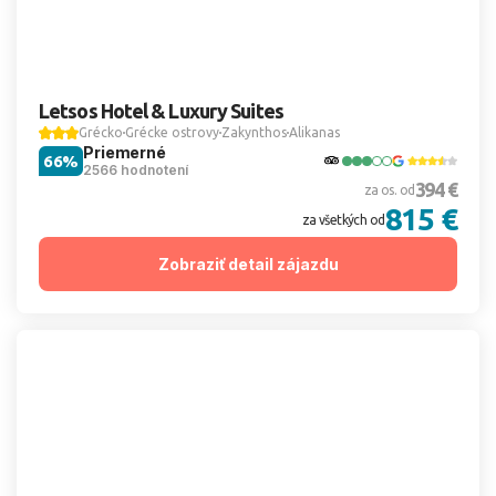
Letsos Hotel & Luxury Suites
Grécko
Grécke ostrovy
Zakynthos
Alikanas
Priemerné
66%
2566 hodnotení
394 €
za os. od
815 €
za všetkých od
Zobraziť detail zájazdu