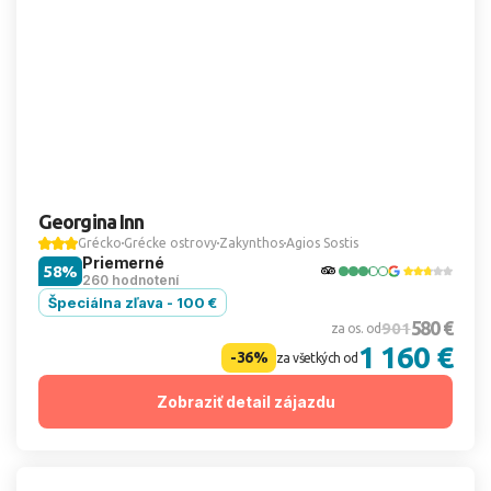
Georgina Inn
Grécko
Grécke ostrovy
Zakynthos
Agios Sostis
Priemerné
58%
260 hodnotení
Špeciálna zľava - 100 €
580 €
901
za os. od
1 160 €
-36%
za všetkých od
Zobraziť detail zájazdu