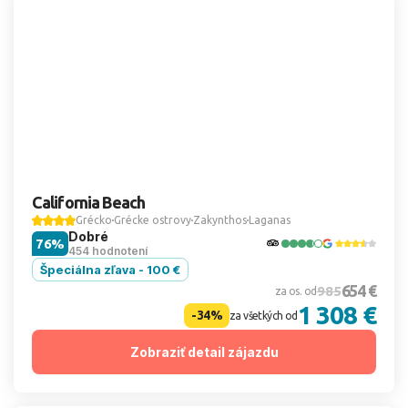
California Beach
Grécko
Grécke ostrovy
Zakynthos
Laganas
Dobré
76%
454 hodnotení
Špeciálna zľava - 100 €
654 €
985
za os. od
1 308 €
-34%
za všetkých od
Zobraziť detail zájazdu