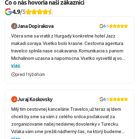
Čo o nás hovoria naši zákazníci
4.9
/5
Jana Dopirakova
5
/5
Včera sme sa vratili z Hurgady konkretne hotel Jazz
makadi soraya. Vsetko bolo krasne. Cestovna agentura
travelco splnila nase ocakavania. Komunikacia s panom
Michalinom uzasna a napomocna. Vsetko vysvetlil aj vo
viac
vecernych hodinach zaco sa ospravedlnujem. Hotel
krasny, cisty. Sluzby top. Strava, prostredie, more,
pred 1 týždňom
snorchlovanie. Dakujeme velmi pekne S pozdravom
Juraj Koskovsky
5
/5
Milý tím cestovnej kancelárie Travelco,už teraz aj Idem
chceli by sme sa vám z celého srdca poďakovať za
zorganizovanie našej nedávnej dovolenky v Turecku.
Vďaka vám sme prežili nádherný čas, na ktorý budeme
viac
ešte dlho s úsmevom spomínať. ​Všetko prebehlo