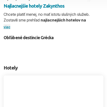
Najlacnejšie hotely Zakynthos
2 dospelí, 0 deti
Chcete platiť menej, no mať istotu slušných služieb.
Zostavili sme prehľad
najlacnejších hotelov na
Skyť
Zakynthose
, pri ktorých sú transparentne uvedené
viac
hodnotenia, poloha a typ stravy. V ponuke sú jednoduché
ubytovania blízko pláže aj praktické all inclusive možnosti v
Obľúbené destincie Grécka
lokalitách
Laganas
,
Tsilivi
či
Kalamaki
. Na porovnanie
štýlu dovolenky odporúčame aj
Kréta
,
Rhodos
a
Korfu
.
Hotely