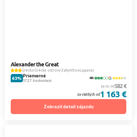
Alexander the Great
Grécko
Grécke ostrovy
Zakynthos
Laganas
Priemerné
63%
1727 hodnotení
582 €
za os. od
1 163 €
za všetkých od
Zobraziť detail zájazdu