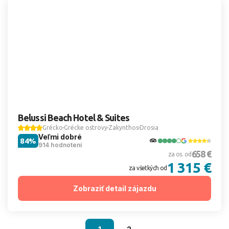
Belussi Beach Hotel & Suites
Grécko
Grécke ostrovy
Zakynthos
Drosia
Veľmi dobré
84%
914 hodnotení
658 €
za os. od
1 315 €
za všetkých od
Zobraziť detail zájazdu