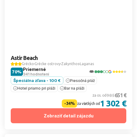
Astir Beach
Grécko
Grécke ostrovy
Zakynthos
Laganas
Priemerné
70%
341 hodnotení
Špeciálna zľava - 100 €
Piesočná pláž
Hotel priamo pri pláži
Bar na pláži
651 €
985
za os. od
1 302 €
-34%
za všetkých od
Zobraziť detail zájazdu