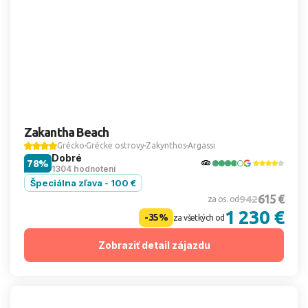
Zakantha Beach
Grécko
Grécke ostrovy
Zakynthos
Argassi
Dobré
78%
1304 hodnotení
Špeciálna zľava - 100 €
615 €
942
za os. od
1 230 €
-35%
za všetkých od
Zobraziť detail zájazdu