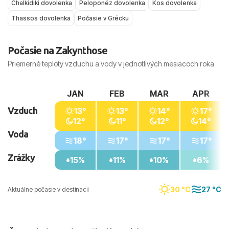
Chalkidiki dovolenka
Peloponéz dovolenka
Kos dovolenka
aj konkrétne „počasie Kréta“, „počasie Rhodos“
či „počasie Korfu“ podľa vybraného ostrova a
Thassos dovolenka
Počasie v Grécku
termínu odletu.
Počasie na Zakynthose
Priemerné teploty vzduchu a vody v jednotlivých mesiacoch roka
JAN
FEB
MAR
APR
Vzduch
13°
13°
14°
17°
12°
11°
12°
14°
Voda
18°
17°
17°
17°
Zrážky
15%
11%
10%
6%
30 °C
27 °C
Aktuálne počasie v destinacii