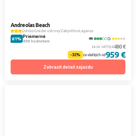
Andreolas Beach
Grécko
Grécke ostrovy
Zakynthos
Laganas
Priemerné
61%
499 hodnotení
480 €
704
za os. od
959 €
-32%
za všetkých od
Zobraziť detail zájazdu