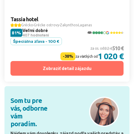
Tassia hotel
Grécko
Grécke ostrovy
Zakynthos
Laganas
Veľmi dobré
81%
407 hodnotení
Špeciálna zľava - 100 €
510 €
824
za os. od
1 020 €
-38%
za všetkých od
Zobraziť detail zájazdu
Som tu pre
vás, odborne
vám
poradím.
Nájdem vám dovolenku, zájazd podľa vašich predstáv a