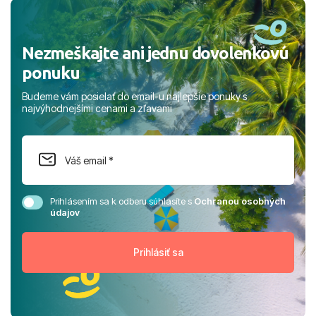
rodinou.
Nezmeškajte ani jednu dovolenkovú
ponuku
Budeme vám posielať do email-u najlepšie ponuky s
najvýhodnejšími cenami a zľavami
Prihlásením sa k odberu súhlasíte s
Ochranou osobných
údajov