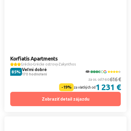
Korfiatis Apartments
Grécko
Grécke ostrovy
Zakynthos
Veľmi dobré
85%
170 hodnotení
616 €
760
za os. od
1 231 €
-19%
za všetkých od
Zobraziť detail zájazdu