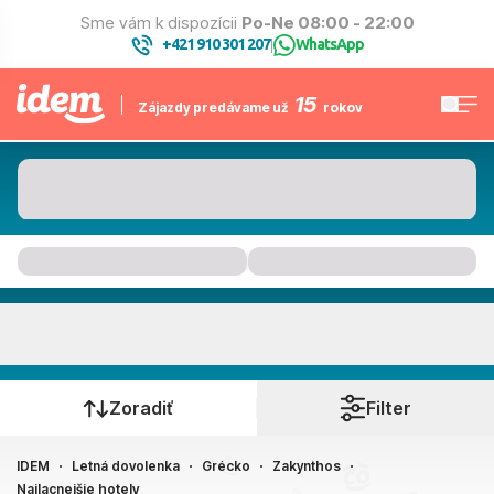
Sme vám k dispozícii
Po-Ne 08:00 - 22:00
+421 910 301 207
WhatsApp
|
15
Zájazdy predávame už
rokov
Zakynthos
Kedy cestujete?
Zoradiť
Filter
IDEM
Letná dovolenka
Grécko
Zakynthos
Ako cestujete?
Najlacnejšie hotely