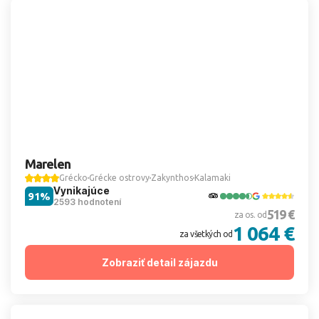
Marelen
Grécko
Grécke ostrovy
Zakynthos
Kalamaki
Vynikajúce
91%
2593 hodnotení
519 €
za os. od
1 064 €
za všetkých od
Zobraziť detail zájazdu