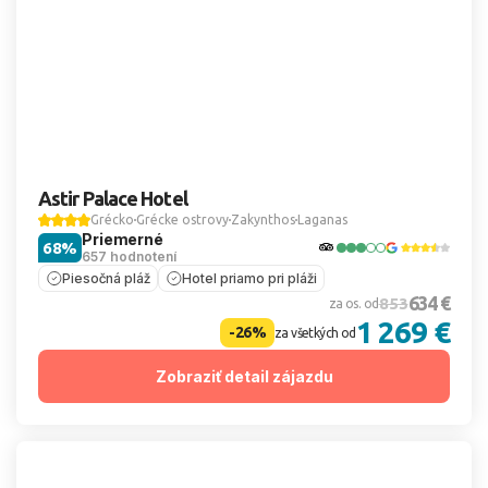
Astir Palace Hotel
Grécko
Grécke ostrovy
Zakynthos
Laganas
Priemerné
68%
657 hodnotení
Piesočná pláž
Hotel priamo pri pláži
634 €
853
za os. od
1 269 €
-26%
za všetkých od
Zobraziť detail zájazdu