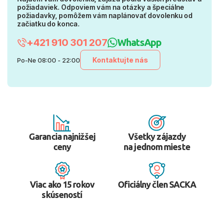
požiadaviek. Odpoviem vám na otázky a špeciálne
požiadavky, pomôžem vám naplánovať dovolenku od
začiatku do konca.
+421 910 301 207
WhatsApp
Kontaktujte nás
Po-Ne 08:00 - 22:00
Garancia najnižšej
Všetky zájazdy
ceny
na jednom mieste
Viac ako 15 rokov
Oficiálny člen SACKA
skúseností