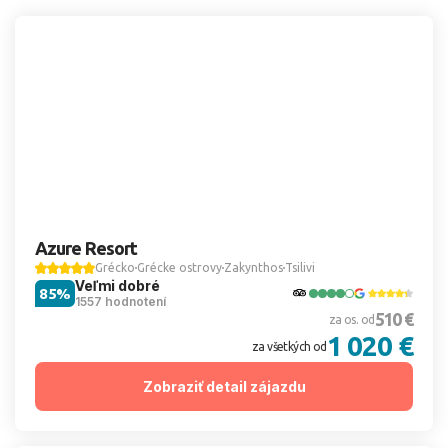
Azure Resort
Grécko
Grécke ostrovy
Zakynthos
Tsilivi
Veľmi dobré
85%
1557 hodnotení
510 €
za os. od
1 020 €
za všetkých od
Zobraziť detail zájazdu