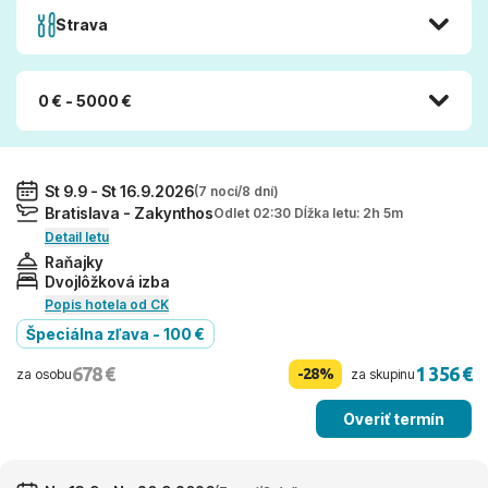
Strava
0 € - 5000 €
St 9.9 - St 16.9.2026
(7 nocí/8 dní)
Bratislava - Zakynthos
Odlet 02:30 Dĺžka letu: 2h 5m
Detail letu
Raňajky
Dvojlôžková izba
Popis hotela od CK
Špeciálna zľava - 100 €
678 €
1 356 €
-28%
za osobu
za skupinu
Overiť termín