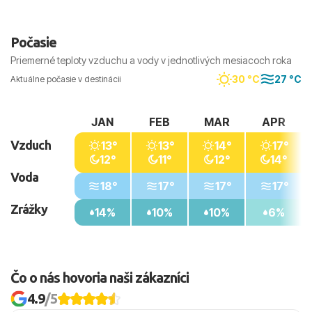
Počasie
Priemerné teploty vzduchu a vody v jednotlivých mesiacoch roka
30 °C
27 °C
Aktuálne počasie v destinácii
JAN
FEB
MAR
APR
Vzduch
13°
13°
14°
17°
12°
11°
12°
14°
Voda
18°
17°
17°
17°
Zrážky
14%
10%
10%
6%
Čo o nás hovoria naši zákazníci
4.9
/5