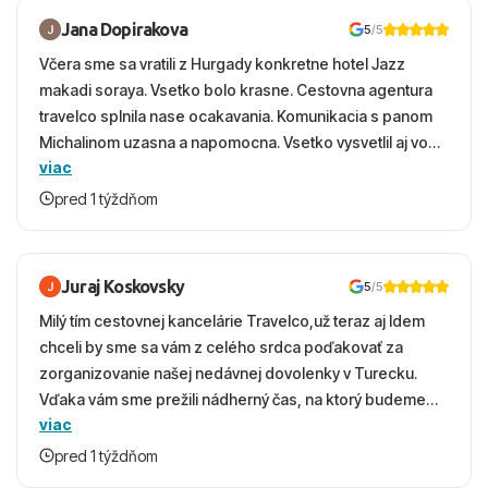
Jana Dopirakova
5
/5
Včera sme sa vratili z Hurgady konkretne hotel Jazz
makadi soraya. Vsetko bolo krasne. Cestovna agentura
travelco splnila nase ocakavania. Komunikacia s panom
Michalinom uzasna a napomocna. Vsetko vysvetlil aj vo
viac
vecernych hodinach zaco sa ospravedlnujem. Hotel
krasny, cisty. Sluzby top. Strava, prostredie, more,
pred 1 týždňom
snorchlovanie. Dakujeme velmi pekne S pozdravom
Juraj Koskovsky
5
/5
Milý tím cestovnej kancelárie Travelco,už teraz aj Idem
chceli by sme sa vám z celého srdca poďakovať za
zorganizovanie našej nedávnej dovolenky v Turecku.
Vďaka vám sme prežili nádherný čas, na ktorý budeme
viac
ešte dlho s úsmevom spomínať. ​Všetko prebehlo
absolútne hladko – od prvotného výberu zájazdu, cez
pred 1 týždňom
ochotnú komunikáciu, až po samotný transfer a pobyt. ​