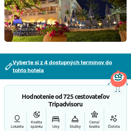
Vyberte si z 4 dostupných termínov do
tohto hotela
Hodnotenie od
725 cestovateľov
Tripadvisoru
Kvalita
Cena/
Lokalita
spánku
Izby
Služby
kvalita
Čistota