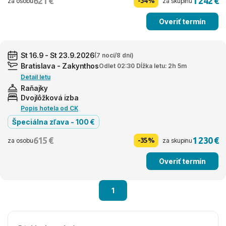
621 €
1 242 €
-34%
za osobu
za skupinu
Overiť termín
St 16.9 - St 23.9.2026
(7 nocí/8 dní)
Bratislava - Zakynthos
Odlet 02:30 Dĺžka letu: 2h 5m
Detail letu
Raňajky
Dvojlôžková izba
Popis hotela od CK
Špeciálna zľava - 100 €
615 €
1 230 €
-35%
za osobu
za skupinu
Overiť termín
1