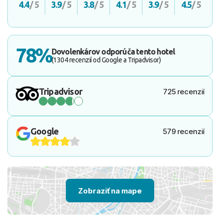
4.4
/ 5
3.9
/ 5
3.8
/ 5
4.1
/ 5
3.9
/ 5
4.5
/ 5
78%
Dovolenkárov odporúča tento hotel
(1304 recenzií od Google a Tripadvisor)
Tripadvisor
725 recenzií
Google
579 recenzií
Zobraziť na mape