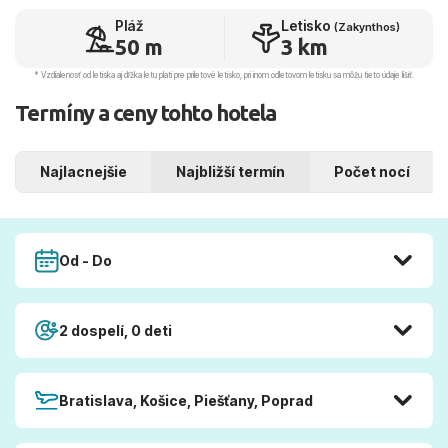
Pláž
Letisko
(Zakynthos)
50 m
3 km
* Vzdialenosť od letiska aj dľžka letu platí pre príletové letisko, pri inom odletovom letisku sa môžu tieto údaje líšiť.
Termíny a ceny tohto hotela
Najlacnejšie
Najbližší termín
Počet nocí
Od - Do
2 dospelí, 0 deti
Bratislava, Košice, Piešťany, Poprad