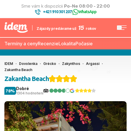
Sme vám k dispozícii
Po-Ne 08:00 - 22:00
+421 910 301 207
WhatsApp
|
15
Zájazdy predávame už
rokov
Termíny a ceny
Recenzie
Lokalita
Počasie
IDEM
Dovolenka
Grécko
Zakynthos
Argassi
Zakantha Beach
Zakantha Beach
Dobré
78%
1304 hodnotení