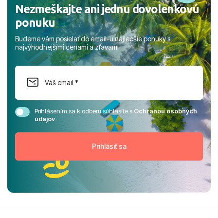
Nezmeškajte ani jednu dovolenkovú
ponuku
Budeme vám posielať do email-u najlepšie ponuky s
najvýhodnejšími cenami a zľavami
Prihlásením sa k odberu súhlasíte s
Ochranou osobných
údajov