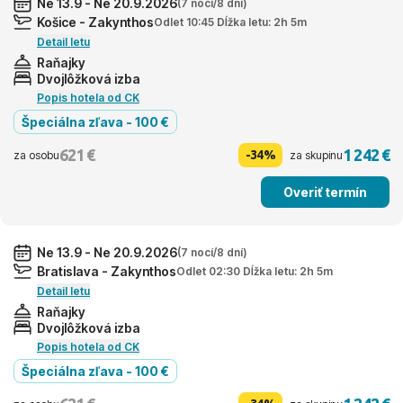
Ne 13.9 - Ne 20.9.2026
(7 nocí/8 dní)
Košice - Zakynthos
Odlet 10:45 Dĺžka letu: 2h 5m
Detail letu
Raňajky
Dvojlôžková izba
Popis hotela od CK
Špeciálna zľava - 100 €
621 €
1 242 €
-34%
za osobu
za skupinu
Overiť termín
Ne 13.9 - Ne 20.9.2026
(7 nocí/8 dní)
Bratislava - Zakynthos
Odlet 02:30 Dĺžka letu: 2h 5m
Detail letu
Raňajky
Dvojlôžková izba
Popis hotela od CK
Špeciálna zľava - 100 €