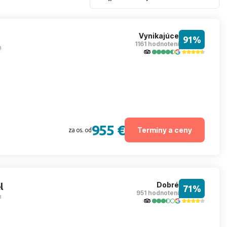
Vynikajúce
91%
1161 hodnotení
m
955 €
Termíny a ceny
za os. od
Dobré
l
71%
951 hodnotení
m