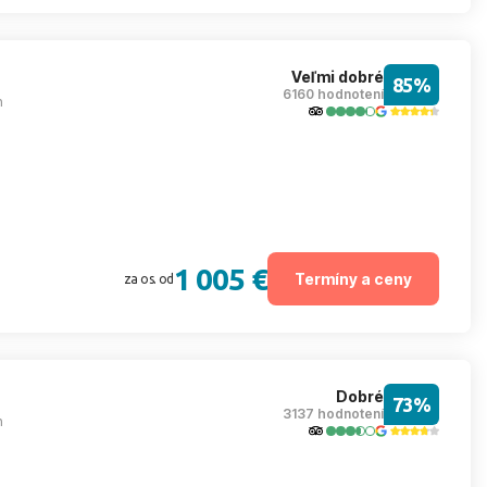
Veľmi dobré
85%
6160 hodnotení
m
1 005 €
Termíny a ceny
za os. od
Dobré
73%
3137 hodnotení
m