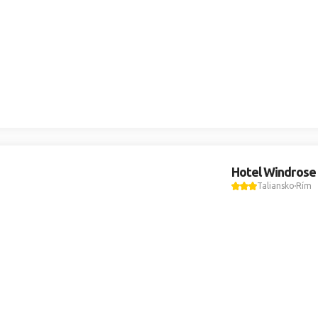
Hotel Windrose
Taliansko
Rím