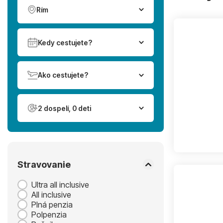
Rím
Kedy cestujete?
Ako cestujete?
2 dospelí, 0 deti
Stravovanie
Ultra all inclusive
All inclusive
Plná penzia
Polpenzia