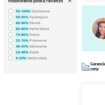
Hodnotenie podľa recenzií
95-100%
Výnimočné
90-95%
Vynikajúce
86-90%
Skvelé
80-86%
Veľmi dobré
70-80%
Dobré
55-70%
Priemerné
40-55%
Sklamanie
20-40%
Slabé
0-20%
Veľmi slabé
Garancia
ceny