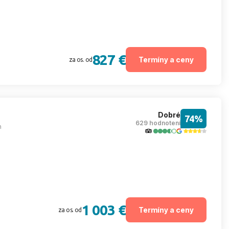
827 €
Termíny a ceny
za os. od
Dobré
74%
629 hodnotení
m
1 003 €
Termíny a ceny
za os. od