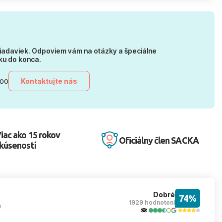
iadaviek. Odpoviem vám na otázky a špeciálne
ku do konca.
Kontaktujte nás
:00
iac ako 15 rokov
Oficiálny člen SACKA
kúseností
Dobré
74%
1929 hodnotení
m