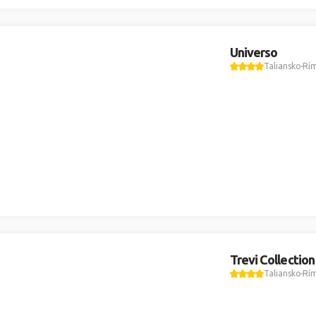
Universo
Taliansko
Rí
Trevi Collection
Taliansko
Rí