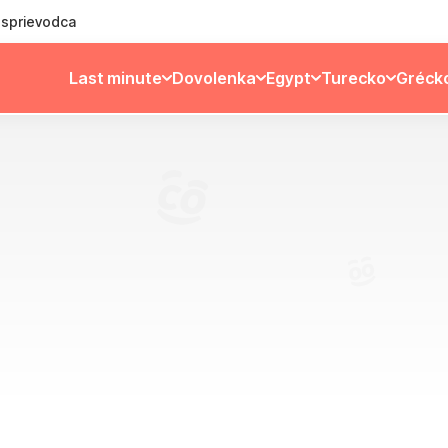
ý sprievodca
Last minute
Dovolenka
Egypt
Turecko
Gréck