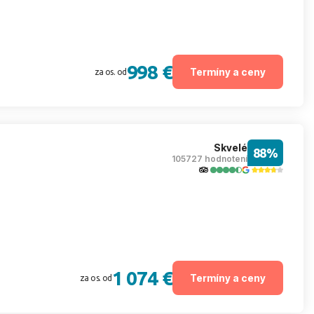
998 €
Termíny a ceny
za os. od
Skvelé
88%
105727 hodnotení
1 074 €
Termíny a ceny
za os. od