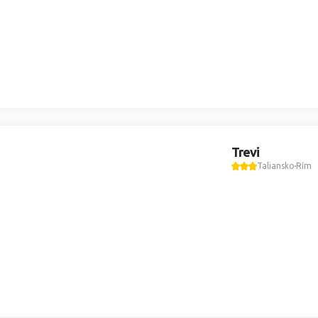
Trevi
Taliansko
Rím