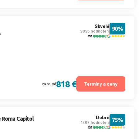
Skvelé
90%
3935 hodnotení
m
818 €
Termíny a ceny
za os. od
Dobré
e Roma Capitol
75%
1767 hodnotení