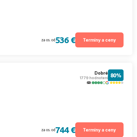
536 €
Termíny a ceny
za os. od
Dobré
80%
1779 hodnotení
744 €
Termíny a ceny
za os. od