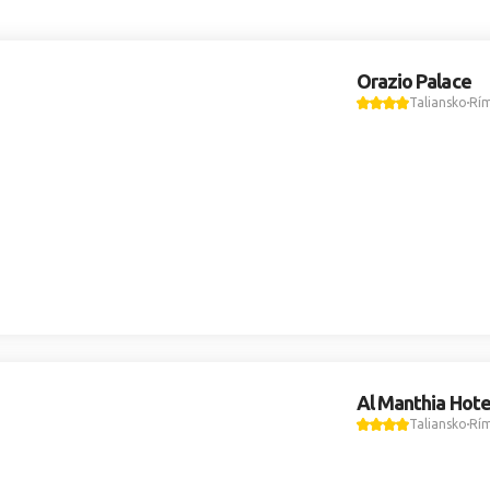
Orazio Palace
Taliansko
Rí
Al Manthia Hote
Taliansko
Rí