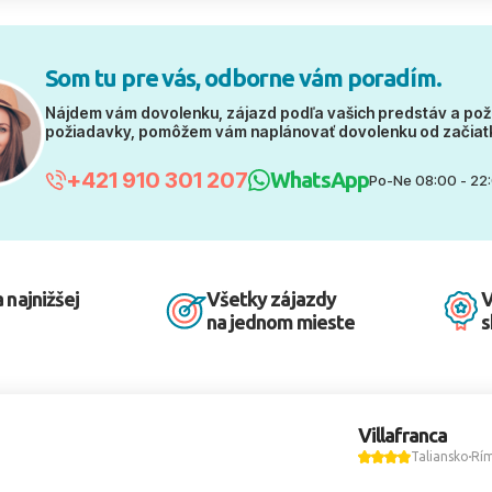
Som tu pre vás, odborne vám poradím.
Nájdem vám dovolenku, zájazd podľa vašich predstáv a pož
požiadavky, pomôžem vám naplánovať dovolenku od začiat
+421 910 301 207
WhatsApp
Po-Ne 08:00 - 22
 najnižšej
Všetky zájazdy
V
na jednom mieste
s
Villafranca
Taliansko
Rí