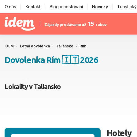
O nás
Kontakt
Blog o cestovaní
Novinky
Turistick
15
Zájazdy predávame už
rokov
IDEM
Letná dovolenka
Taliansko
Rím
Dovolenka Rím 🇮🇹 2026
Lokality v Taliansko
Hotely