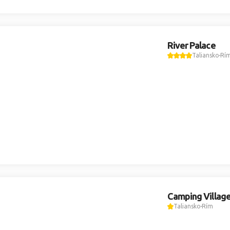
River Palace
Taliansko
Rí
Camping Villag
Taliansko
Rím