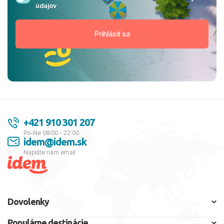
údajov
+421 910 301 207
Po-Ne 08:00 - 22:00
idem@idem.sk
Napíšte nám email
Dovolenky
Populárne destinácie