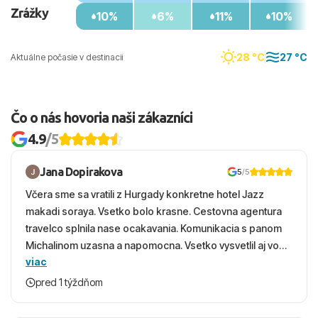
Zrážky
10%
6%
11%
10%
28 °C
27 °C
Aktuálne počasie v destinacii
Čo o nás hovoria naši zákazníci
4.9
/5
Jana Dopirakova
5
/5
Včera sme sa vratili z Hurgady konkretne hotel Jazz
makadi soraya. Vsetko bolo krasne. Cestovna agentura
travelco splnila nase ocakavania. Komunikacia s panom
Michalinom uzasna a napomocna. Vsetko vysvetlil aj vo
viac
vecernych hodinach zaco sa ospravedlnujem. Hotel
krasny, cisty. Sluzby top. Strava, prostredie, more,
pred 1 týždňom
snorchlovanie. Dakujeme velmi pekne S pozdravom