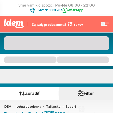
Sme vám k dispozícii
Po-Ne 08:00 - 22:00
+421 910 301 207
WhatsApp
|
15
Zájazdy predávame už
rokov
Budoni
Kedy cestujete?
Zoradiť
Filter
IDEM
Letná dovolenka
Taliansko
Budoni
Ako cestujete?