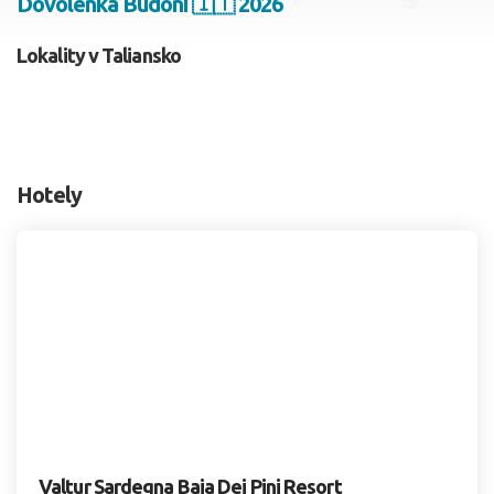
Dovolenka Budoni 🇮🇹 2026
2 dospelí, 0 deti
Lokality v Taliansko
Skyť
Hotely
Valtur Sardegna Baia Dei Pini Resort