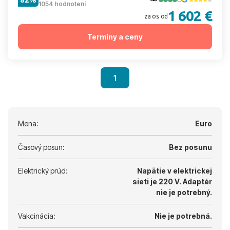
1054 hodnotení
1 602 €
za os. od
Termíny a ceny
1
Mena:
Euro
Časový posun:
Bez posunu
Elektrický prúd:
Napätie v elektrickej
sieti je 220 V.
Adaptér
nie je potrebný.
Vakcinácia:
Nie je potrebná.