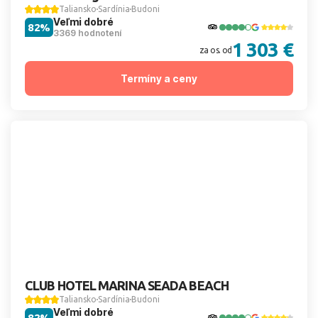
Taliansko
Sardínia
Budoni
Veľmi dobré
82%
3369 hodnotení
1 303 €
za os. od
Termíny a ceny
CLUB HOTEL MARINA SEADA BEACH
Taliansko
Sardínia
Budoni
Veľmi dobré
82%