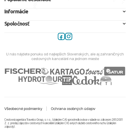
Informácie
Spoločnosť
U nás nájdete ponuku od najlepších Slovenských, ale aj zahraničných
cestovných kancelárií na jednom mieste
Všeobecné podmienky
|
Ochrana osobných údajov
Cestovná agentúra Travelco Group, s. r. o., (ďalej len CA) sprostredkováva v súlade so zákonom 281/2001
Z. z. predaj zájazdov cestovných kancelárii (ďalej len CK) a iných služieb cestovného ruchu (ďalej len
zájazdy).