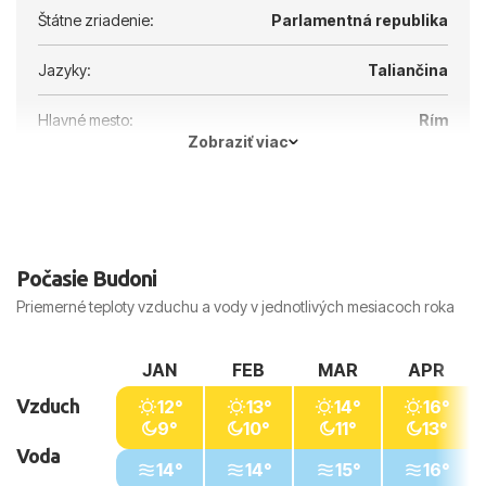
Štátne zriadenie:
Parlamentná republika
Jazyky:
Taliančina
Hlavné mesto:
Rím
Zobraziť viac
Počasie Budoni
Priemerné teploty vzduchu a vody v jednotlivých mesiacoch roka
JAN
FEB
MAR
APR
Vzduch
12°
13°
14°
16°
9°
10°
11°
13°
Voda
14°
14°
15°
16°