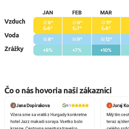
JAN
FEB
MAR
Vzduch
8°
9°
11°
6°
7°
8°
Voda
8°
9°
12°
Zrážky
9%
7%
10%
Čo o nás hovoria naši zákazníci
Jana Dopirakova
Juraj K
5
/5
Včera sme sa vratili z Hurgady konkretne
Milý tím ces
hotel Jazz makadi soraya. Vsetko bolo
teraz aj Id
krasne. Cestovna agentura travelco
celého srd