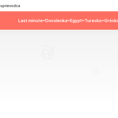
ý sprievodca
Last minute
Dovolenka
Egypt
Turecko
Gréck