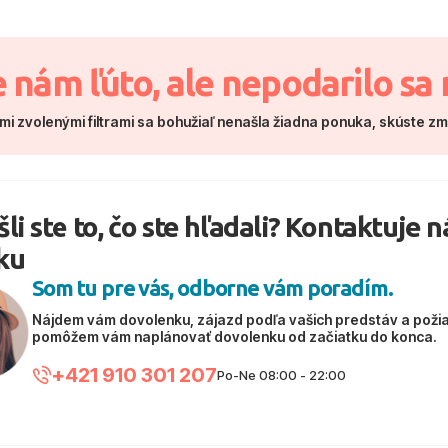
e nám ľúto, ale nepodarilo sa 
mi zvolenými filtrami sa bohužiaľ nenašla žiadna ponuka, skúste z
li ste to, čo ste hľadali? Kontaktuje 
ku
Som tu pre vás, odborne vám poradím.
Nájdem vám dovolenku, zájazd podľa vašich predstáv a poži
pomôžem vám naplánovať dovolenku od začiatku do konca.
+421 910 301 207
Po-Ne 08:00 - 22:00