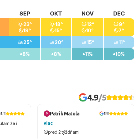
SEP
OKT
NOV
DEC
°
23°
18°
12°
9°
19°
15°
10°
7°
°
25°
20°
15°
11°
8%
8%
11%
10%
4.9
/5
Patrik Matula
5
/5
5
/5
viac
úfam že i
pred 2 týždňami