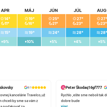
APR
MÁJ
JÚN
JÚL
AUG
14°
19°
25°
27°
27
11°
16°
21°
23°
23°
15°
19°
24°
28°
28
9%
10%
5%
4%
5%
oskovsky
Peter Škodaq16gf777
5
/5
tovnej kancelárie Travelco,už
Rychlo ,ešte sme neboli tak d
em chceli by sme sa vám z
dobre bude
viac
ca poďakovať za