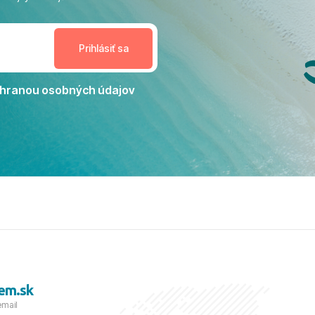
enudil, no zároveň bol
estoru na dokonalý relax. ​
nceláriu Travelco aj hotel TUI
Jacaranda môžeme s čistým
dporučiť každému, kto hľadá
ú dovolenku na vysokej
hranou osobných údajov
tko bolo zabezpečené na
viezdičkou. ​Už teraz sa
 s nami vyrazíte nabudúce!
 skvelé spomienky. ​S
a prianím mnohých ďalších
lientov, Juraj s rodinou.
em.sk
email