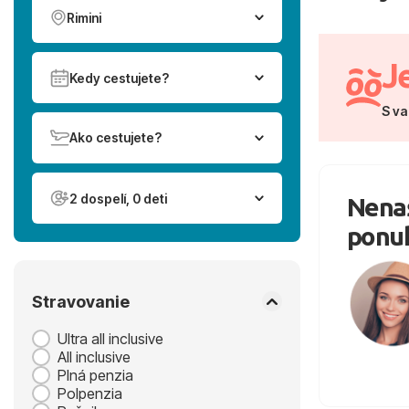
Rimini
J
Kedy cestujete?
S va
Ako cestujete?
2 dospelí, 0 deti
Nenaš
ponu
Stravovanie
Ultra all inclusive
All inclusive
Plná penzia
Polpenzia