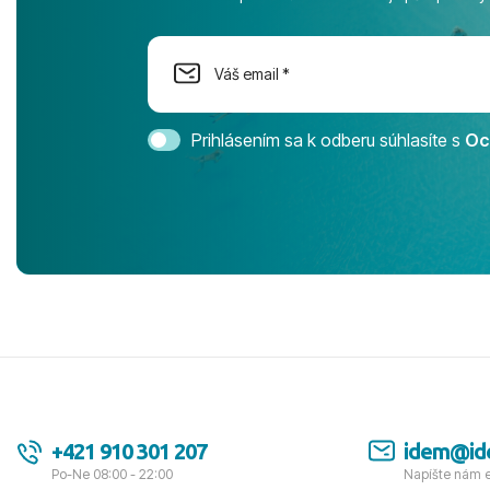
na moment n
dostatok pri
Cestovnú ka
Magic Life 
svedomím o
bezstarostn
Prihlásením sa k odberu súhlasíte s
Oc
úrovni. Vše
jednotku s h
tešíme, kam
Ďakujeme za
pozdravom 
spokojných k
+421 910 301 207
idem@id
Po-Ne 08:00 - 22:00
Napíšte nám 