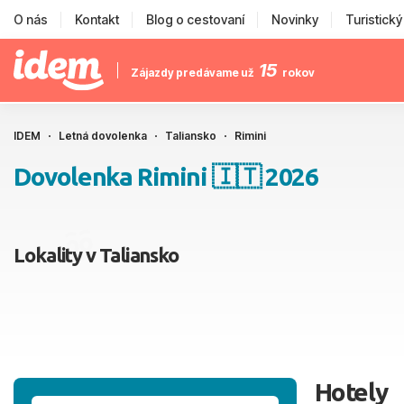
O nás
Kontakt
Blog o cestovaní
Novinky
Turistick
15
Zájazdy predávame už
rokov
IDEM
Letná dovolenka
Taliansko
Rimini
Dovolenka Rimini 🇮🇹 2026
Lokality v Taliansko
Hotely