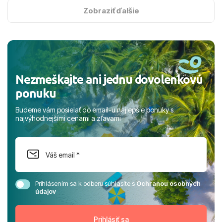
s hviezdičkou. ​Už teraz sa tešíme, kam s nami vyrazíte
Zobraziť ďalšie
nabudúce! Ďakujeme za skvelé spomienky. ​S pozdravom
a prianím mnohých ďalších spokojných klientov, Juraj s
rodinou.
Nezmeškajte ani jednu dovolenkovú
ponuku
Budeme vám posielať do email-u najlepšie ponuky s
najvýhodnejšími cenami a zľavami
Prihlásením sa k odberu súhlasíte s
Ochranou osobných
údajov