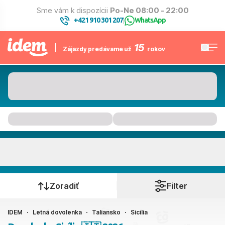
Sme vám k dispozícii
Po-Ne 08:00 - 22:00
+421 910 301 207
WhatsApp
|
15
Zájazdy predávame už
rokov
Sicília
Kedy cestujete?
Zoradiť
Filter
IDEM
Letná dovolenka
Taliansko
Sicília
Ako cestujete?