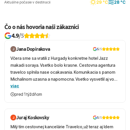
29 °C
28 °C
Aktuálne počasie v destinacii
Čo o nás hovoria naši zákazníci
4.9
/5
Jana Dopirakova
5
/5
Včera sme sa vratili z Hurgady konkretne hotel Jazz
makadi soraya. Vsetko bolo krasne. Cestovna agentura
travelco splnila nase ocakavania. Komunikacia s panom
Michalinom uzasna a napomocna. Vsetko vysvetlil aj vo
viac
vecernych hodinach zaco sa ospravedlnujem. Hotel
krasny, cisty. Sluzby top. Strava, prostredie, more,
pred 1 týždňom
snorchlovanie. Dakujeme velmi pekne S pozdravom
Juraj Koskovsky
5
/5
Milý tím cestovnej kancelárie Travelco,už teraz aj Idem