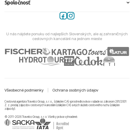
Spoločnosť
U nás nájdete ponuku od najlepších Slovenských, ale aj zahraničných
cestovných kancelárií na jednom mieste
Všeobecné podmienky
|
Ochrana osobných údajov
Cestovná agentúra Travelco Group, s. r. o., (ďalej len CA) sprostredkováva v súlade so zákonom 281/2001
Z. z. predaj zájazdov cestovných kancelárii (ďalej len CK) a iných služieb cestovného ruchu (ďalej len
zájazdy).
© 2011-2026 Travelco Group, s. r. o. Všetky práva vyhradené.