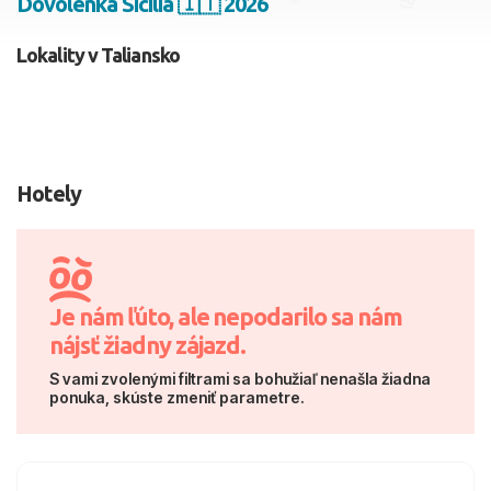
Dovolenka Sicília 🇮🇹 2026
2 dospelí, 0 deti
Lokality v Taliansko
Skyť
Hotely
Je nám ľúto, ale nepodarilo sa nám
nájsť žiadny zájazd.
S vami zvolenými filtrami sa bohužiaľ nenašla žiadna
ponuka, skúste zmeniť parametre.