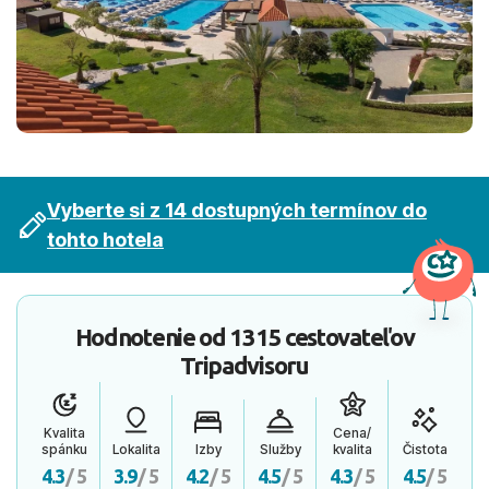
Vyberte si z 14 dostupných termínov do
tohto hotela
Hodnotenie od
1315 cestovateľov
Tripadvisoru
Kvalita
Cena/
spánku
Lokalita
Izby
Služby
kvalita
Čistota
4.3
/ 5
3.9
/ 5
4.2
/ 5
4.5
/ 5
4.3
/ 5
4.5
/ 5