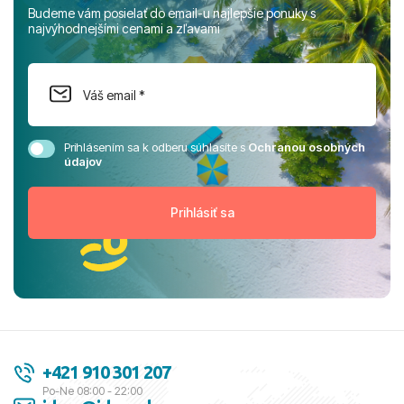
Budeme vám posielať do email-u najlepšie ponuky s
najvýhodnejšími cenami a zľavami
Prihlásením sa k odberu súhlasíte s
Ochranou osobných
údajov
+421 910 301 207
Po-Ne 08:00 - 22:00