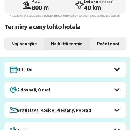
Pláž
Letisko
(Rhodos)
800 m
40 km
* Vzdialenosť od letiska aj dľžka letu platí pre príletové letisko, pri inom odletovom letisku sa môžu tieto údaje líšiť.
Termíny a ceny tohto hotela
Najlacnejšie
Najbližší termín
Počet nocí
Od - Do
2 dospelí, 0 deti
Bratislava, Košice, Piešťany, Poprad