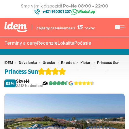
Sme vám k dispozícii
Po-Ne 08:00 - 22:00
+421 910 301 207
WhatsApp
|
15
Zájazdy predávame už
rokov
Termíny a ceny
Recenzie
Lokalita
Počasie
IDEM
Dovolenka
Grécko
Rhodos
Kiotari
Princess Sun
Princess Sun
Skvelé
88%
2312 hodnotení