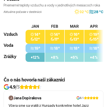
Priemerné teploty vzduchu a vody v jednotlivých mesiacoch roka
32 °C
28 °C
Aktuálne počasie v destinácii
JAN
FEB
MAR
APR
Vzduch
14°
14°
16°
19°
12°
11°
13°
15°
Voda
19°
18°
18°
18°
Zrážky
12%
8%
6%
4%
Čo o nás hovoria naši zákazníci
4.9
/5
Jana Dopirakova
5
/5
Včera sme sa vratili z Hurgady konkretne hotel Jazz