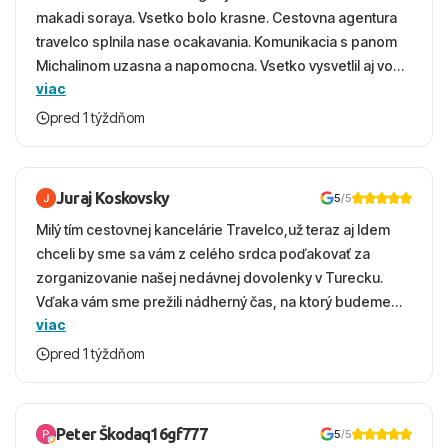
makadi soraya. Vsetko bolo krasne. Cestovna agentura
travelco splnila nase ocakavania. Komunikacia s panom
Michalinom uzasna a napomocna. Vsetko vysvetlil aj vo
viac
vecernych hodinach zaco sa ospravedlnujem. Hotel
krasny, cisty. Sluzby top. Strava, prostredie, more,
pred 1 týždňom
snorchlovanie. Dakujeme velmi pekne S pozdravom
Juraj Koskovsky
5
/5
Milý tím cestovnej kancelárie Travelco,už teraz aj Idem
chceli by sme sa vám z celého srdca poďakovať za
zorganizovanie našej nedávnej dovolenky v Turecku.
Vďaka vám sme prežili nádherný čas, na ktorý budeme
viac
ešte dlho s úsmevom spomínať. ​Všetko prebehlo
absolútne hladko – od prvotného výberu zájazdu, cez
pred 1 týždňom
ochotnú komunikáciu, až po samotný transfer a pobyt. ​
Ubytovaní sme boli v hoteli TUI Magic Life Jacaranda a
bola to trefa do čierneho! ​Čo nás dostalo najviac: ​Skvelé
Peter Škodaq16gf777
5
/5
služby a personál: Vždy usmievaví, ochotní a starostliví