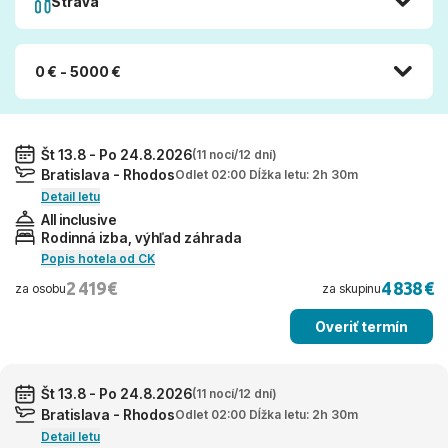
Strava
0 € - 5000 €
Št 13.8 - Po 24.8.2026
(11 nocí/12 dní)
Bratislava - Rhodos
Odlet 02:00 Dĺžka letu: 2h 30m
Detail letu
All inclusive
Rodinná izba, výhľad záhrada
Popis hotela od CK
2 419 €
4 838 €
za osobu
za skupinu
Overiť termín
Št 13.8 - Po 24.8.2026
(11 nocí/12 dní)
Bratislava - Rhodos
Odlet 02:00 Dĺžka letu: 2h 30m
Detail letu