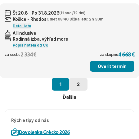
Št 20.8 - Po 31.8.2026
(11 nocí/12 dní)
Košice - Rhodos
Odlet 08:40 Dĺžka letu: 2h 30m
Detail letu
All inclusive
Rodinná izba, výhľad more
Popis hotela od CK
2 334 €
4 668 €
za osobu
za skupinu
Overiť termín
1
2
Ďalšia
Rýchle tipy od nás
Dovolenka Grécko 2026