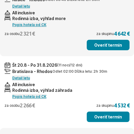
Detail letu
All inclusive
Rodinná izba, výhľad more
Popis hotela od CK
2 321 €
4 642 €
za osobu
za skupinu
Overiť termín
Št 20.8 - Po 31.8.2026
(11 nocí/12 dní)
Bratislava - Rhodos
Odlet 02:00 Dĺžka letu: 2h 30m
Detail letu
All inclusive
Rodinná izba, výhľad záhrada
Popis hotela od CK
2 266 €
4 532 €
za osobu
za skupinu
Overiť termín