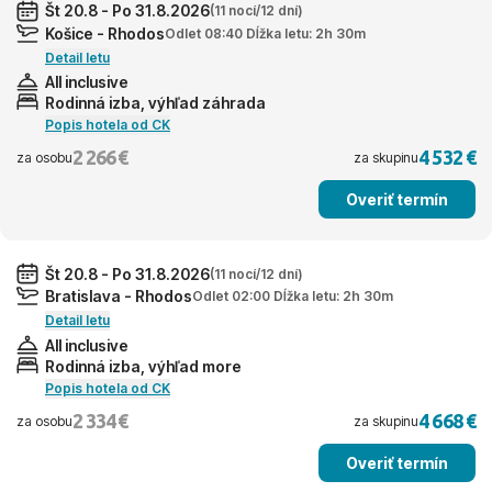
Št 20.8 - Po 31.8.2026
(11 nocí/12 dní)
Košice - Rhodos
Odlet 08:40 Dĺžka letu: 2h 30m
Detail letu
All inclusive
Rodinná izba, výhľad záhrada
Popis hotela od CK
2 266 €
4 532 €
za osobu
za skupinu
Overiť termín
Št 20.8 - Po 31.8.2026
(11 nocí/12 dní)
Bratislava - Rhodos
Odlet 02:00 Dĺžka letu: 2h 30m
Detail letu
All inclusive
Rodinná izba, výhľad more
Popis hotela od CK
2 334 €
4 668 €
za osobu
za skupinu
Overiť termín