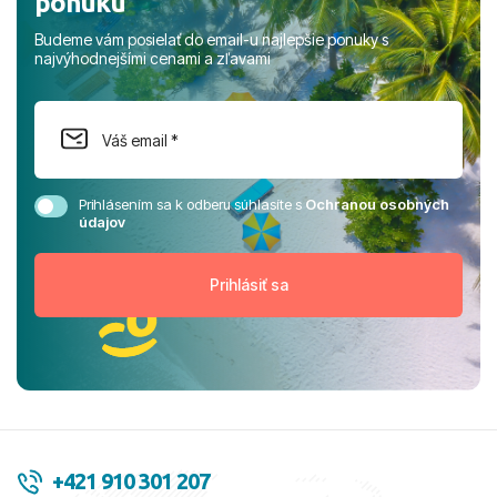
ponuku
Budeme vám posielať do email-u najlepšie ponuky s
najvýhodnejšími cenami a zľavami
Prihlásením sa k odberu súhlasíte s
Ochranou osobných
údajov
+421 910 301 207