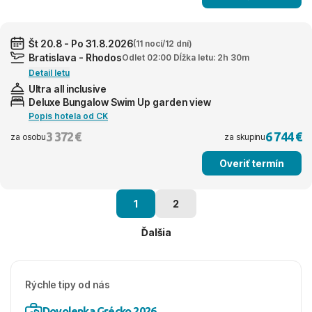
Št 20.8 - Po 31.8.2026
(11 nocí/12 dní)
Bratislava - Rhodos
Odlet 02:00 Dĺžka letu: 2h 30m
Detail letu
Ultra all inclusive
Deluxe Bungalow Swim Up garden view
Popis hotela od CK
3 372 €
6 744 €
za osobu
za skupinu
Overiť termín
1
2
Ďalšia
Rýchle tipy od nás
Dovolenka Grécko 2026