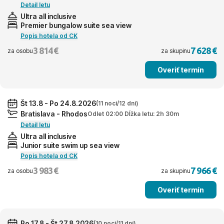
Detail letu
Ultra all inclusive
Premier bungalow suite sea view
Popis hotela od CK
3 814 €
7 628 €
za osobu
za skupinu
Overiť termín
Št 13.8 - Po 24.8.2026
(11 nocí/12 dní)
Bratislava - Rhodos
Odlet 02:00 Dĺžka letu: 2h 30m
Detail letu
Ultra all inclusive
Junior suite swim up sea view
Popis hotela od CK
3 983 €
7 966 €
za osobu
za skupinu
Overiť termín
Po 17.8 - Št 27.8.2026
(10 nocí/11 dní)