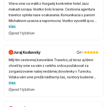
Včera sme sa vratili z Hurgady konkretne hotel Jazz
makadi soraya. Vsetko bolo krasne. Cestovna agentura
travelco splnila nase ocakavania. Komunikacia s panom
Michalinom uzasna a napomocna. Vsetko vysvetlil aj vo
viac
vecernych hodinach zaco sa ospravedlnujem. Hotel
krasny, cisty. Sluzby top. Strava, prostredie, more,
pred 1 týždňom
snorchlovanie. Dakujeme velmi pekne S pozdravom
Juraj Koskovsky
5
/5
Milý tím cestovnej kancelárie Travelco,už teraz aj Idem
chceli by sme sa vám z celého srdca poďakovať za
zorganizovanie našej nedávnej dovolenky v Turecku.
Vďaka vám sme prežili nádherný čas, na ktorý budeme
viac
ešte dlho s úsmevom spomínať. ​Všetko prebehlo
absolútne hladko – od prvotného výberu zájazdu, cez
pred 1 týždňom
ochotnú komunikáciu, až po samotný transfer a pobyt. ​
Ubytovaní sme boli v hoteli TUI Magic Life Jacaranda a
bola to trefa do čierneho! ​Čo nás dostalo najviac: ​Skvelé