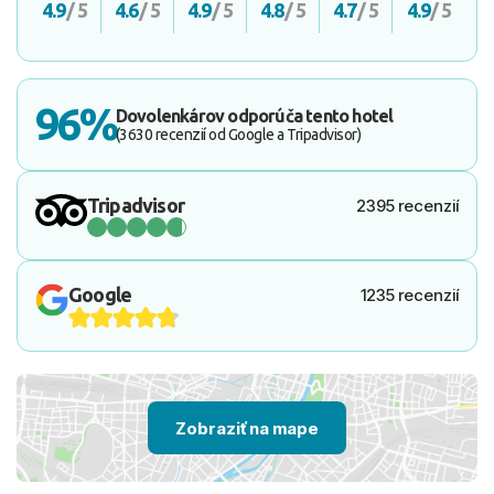
4.9
/ 5
4.6
/ 5
4.9
/ 5
4.8
/ 5
4.7
/ 5
4.9
/ 5
96%
Dovolenkárov odporúča tento hotel
(3630 recenzií od Google a Tripadvisor)
Tripadvisor
2395 recenzií
Google
1235 recenzií
Zobraziť na mape