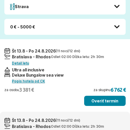
Strava
0 € - 5000 €
Št 13.8 - Po 24.8.2026
(11 nocí/12 dní)
Bratislava - Rhodos
Odlet 02:00 Dĺžka letu: 2h 30m
Detail letu
Ultra all inclusive
Deluxe Bungalow sea view
Popis hotela od CK
3 381 €
6 762 €
za osobu
za skupinu
Overiť termín
Št 13.8 - Po 24.8.2026
(11 nocí/12 dní)
Bratislava - Rhodos
Odlet 02:00 Dĺžka letu: 2h 30m