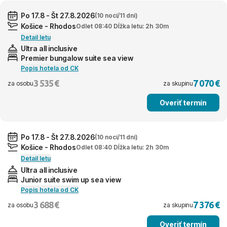
Po 17.8 - Št 27.8.2026
(10 nocí/11 dní)
Košice - Rhodos
Odlet 08:40 Dĺžka letu: 2h 30m
Detail letu
Ultra all inclusive
Premier bungalow suite sea view
Popis hotela od CK
3 535 €
7 070 €
za osobu
za skupinu
Overiť termín
Po 17.8 - Št 27.8.2026
(10 nocí/11 dní)
Košice - Rhodos
Odlet 08:40 Dĺžka letu: 2h 30m
Detail letu
Ultra all inclusive
Junior suite swim up sea view
Popis hotela od CK
3 688 €
7 376 €
za osobu
za skupinu
Overiť termín