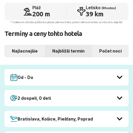
Pláž
Letisko
(Rhodos)
200 m
39 km
* Vzdialenosť od letiska aj dľžka letu platí pre príletové letisko, pri inom odletovom letisku sa môžu tieto údaje líšiť.
Termíny a ceny tohto hotela
Najlacnejšie
Najbližší termín
Počet nocí
Od - Do
2 dospelí, 0 deti
Bratislava, Košice, Piešťany, Poprad