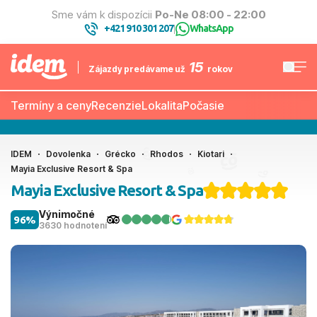
Sme vám k dispozícii
Po-Ne 08:00 - 22:00
+421 910 301 207
WhatsApp
|
15
Zájazdy predávame už
rokov
Termíny a ceny
Recenzie
Lokalita
Počasie
IDEM
Dovolenka
Grécko
Rhodos
Kiotari
Mayia Exclusive Resort & Spa
Mayia Exclusive Resort & Spa
Výnimočné
96%
3630 hodnotení