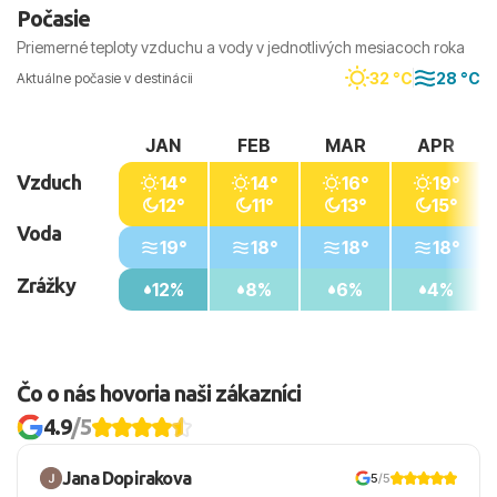
Počasie
Priemerné teploty vzduchu a vody v jednotlivých mesiacoch roka
32 °C
28 °C
Aktuálne počasie v destinácii
JAN
FEB
MAR
APR
Vzduch
14°
14°
16°
19°
12°
11°
13°
15°
Voda
19°
18°
18°
18°
Zrážky
12%
8%
6%
4%
Čo o nás hovoria naši zákazníci
4.9
/5
Jana Dopirakova
5
/5