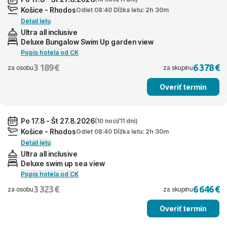
Košice - Rhodos
Odlet 08:40 Dĺžka letu: 2h 30m
Detail letu
Ultra all inclusive
Deluxe Bungalow Swim Up garden view
Popis hotela od CK
3 189 €
6 378 €
za osobu
za skupinu
Overiť termín
Po 17.8 - Št 27.8.2026
(10 nocí/11 dní)
Košice - Rhodos
Odlet 08:40 Dĺžka letu: 2h 30m
Detail letu
Ultra all inclusive
Deluxe swim up sea view
Popis hotela od CK
3 323 €
6 646 €
za osobu
za skupinu
Overiť termín