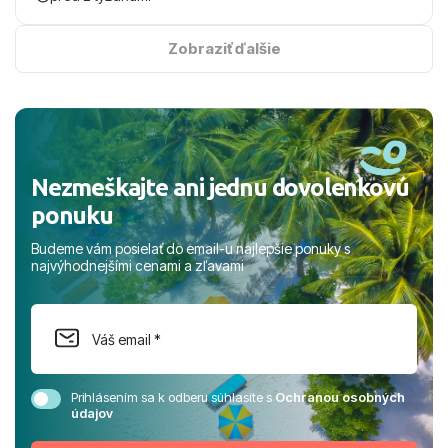
na vysokej úrovni. Všetko bolo zabezpečené na jednotku
s hviezdičkou. ​Už teraz sa tešíme, kam s nami vyrazíte
Zobraziť ďalšie
nabudúce! Ďakujeme za skvelé spomienky. ​S pozdravom
a prianím mnohých ďalších spokojných klientov, Juraj s
rodinou.
Nezmeškajte ani jednu dovolenkovú
ponuku
Budeme vám posielať do email-u najlepšie ponuky s
najvýhodnejšími cenami a zľavami
Prihlásením sa k odberu súhlasíte s
Ochranou osobných
údajov