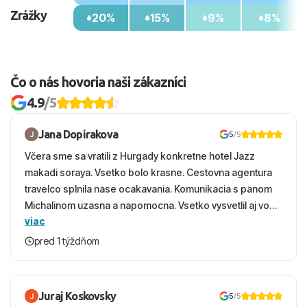
Zrážky
20%
15%
9%
8%
Čo o nás hovoria naši zákazníci
4.9
/5
Jana Dopirakova
5
/5
Včera sme sa vratili z Hurgady konkretne hotel Jazz
makadi soraya. Vsetko bolo krasne. Cestovna agentura
travelco splnila nase ocakavania. Komunikacia s panom
Michalinom uzasna a napomocna. Vsetko vysvetlil aj vo
viac
vecernych hodinach zaco sa ospravedlnujem. Hotel
krasny, cisty. Sluzby top. Strava, prostredie, more,
pred 1 týždňom
snorchlovanie. Dakujeme velmi pekne S pozdravom
Juraj Koskovsky
5
/5