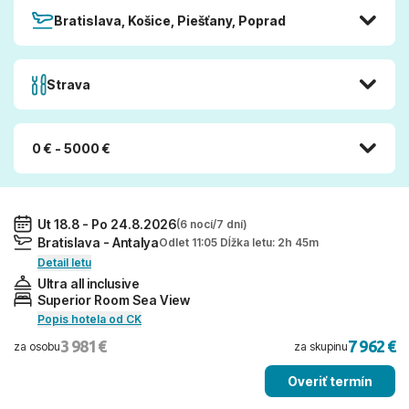
Bratislava, Košice, Piešťany, Poprad
Strava
0 € - 5000 €
Ut 18.8 - Po 24.8.2026
(6 nocí/7 dní)
Bratislava - Antalya
Odlet 11:05 Dĺžka letu: 2h 45m
Detail letu
Ultra all inclusive
Superior Room Sea View
Popis hotela od CK
3 981 €
7 962 €
za osobu
za skupinu
Overiť termín