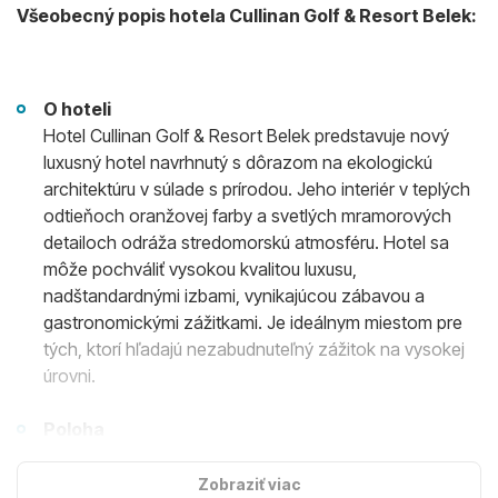
Všeobecný popis hotela Cullinan Golf & Resort Belek:
O hoteli
Hotel Cullinan Golf & Resort Belek predstavuje nový
luxusný hotel navrhnutý s dôrazom na ekologickú
architektúru v súlade s prírodou. Jeho interiér v teplých
odtieňoch oranžovej farby a svetlých mramorových
detailoch odráža stredomorskú atmosféru. Hotel sa
môže pochváliť vysokou kvalitou luxusu,
nadštandardnými izbami, vynikajúcou zábavou a
gastronomickými zážitkami. Je ideálnym miestom pre
tých, ktorí hľadajú nezabudnuteľný zážitok na vysokej
úrovni.
Poloha
5-hviezdičkový hotel sa rozprestiera na ploche 170
000 m2 priamo pri 600 metrov dlhej piesočnatej pláži s
Zobraziť viac