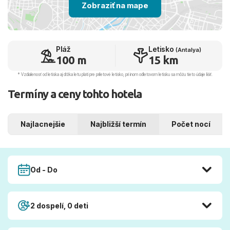
Zobraziť na mape
Pláž
Letisko
(Antalya)
100 m
15 km
* Vzdialenosť od letiska aj dľžka letu platí pre príletové letisko, pri inom odletovom letisku sa môžu tieto údaje líšiť.
Termíny a ceny tohto hotela
Najlacnejšie
Najbližší termín
Počet nocí
Od - Do
2 dospelí, 0 deti