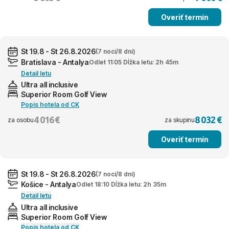
Overiť termín
St 19.8 - St 26.8.2026
(7 nocí/8 dní)
Bratislava - Antalya
Odlet 11:05 Dĺžka letu: 2h 45m
Detail letu
Ultra all inclusive
Superior Room Golf View
Popis hotela od CK
4 016 €
8 032 €
za osobu
za skupinu
Overiť termín
St 19.8 - St 26.8.2026
(7 nocí/8 dní)
Košice - Antalya
Odlet 18:10 Dĺžka letu: 2h 35m
Detail letu
Ultra all inclusive
Superior Room Golf View
Popis hotela od CK