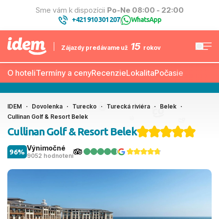
Sme vám k dispozícii
Po-Ne 08:00 - 22:00
+421 910 301 207
WhatsApp
|
15
Zájazdy predávame už
rokov
O hoteli
Termíny a ceny
Recenzie
Lokalita
Počasie
IDEM
Dovolenka
Turecko
Turecká riviéra
Belek
Cullinan Golf & Resort Belek
Cullinan Golf & Resort Belek
Výnimočné
96%
9052 hodnotení