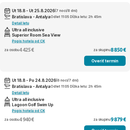
Ut 18.8 - Ut 25.8.2026
(7 nocí/8 dní)
Bratislava - Antalya
Odlet 11:05 Dĺžka letu: 2h 45m
Detail letu
Ultra all inclusive
Superior Room Sea View
Popis hotela od CK
4 425 €
8 850 €
za osobu
za skupinu
Overiť termín
Ut 18.8 - Po 24.8.2026
(6 nocí/7 dní)
Bratislava - Antalya
Odlet 11:05 Dĺžka letu: 2h 45m
Detail letu
Ultra all inclusive
Lagoon Golf Swim Up
Popis hotela od CK
4 940 €
9 879 €
za osobu
za skupinu