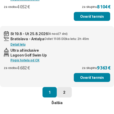
4 052 €
8 104 €
za osobu
za skupinu
Overiť termín
St 19.8 - Ut 25.8.2026
(6 nocí/7 dní)
Bratislava - Antalya
Odlet 11:05 Dĺžka letu: 2h 45m
Detail letu
Ultra all inclusive
Lagoon Golf Swim Up
Popis hotela od CK
4 682 €
9 363 €
za osobu
za skupinu
Overiť termín
1
2
Ďalšia