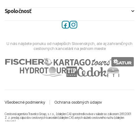
Spoločnosť
U nás nájdete ponuku od najlepších Slovenských, ale aj zahraničných
cestovných kancelárií na jednom mieste
Všeobecné podmienky
|
Ochrana osobných údajov
Cestovná agentúra Travelco Group, s. r. o., (ďalej len CA) sprostredkováva v súlade so zákonom 281/2001
Z. z. predaj zájazdov cestovných kancelárii (ďalej len CK) a iných služieb cestovného ruchu (ďalej len
zájazdy).
© 2011-2026 Travelco Group, s. r. o. Všetky práva vyhradené.