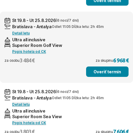
Overiť termín
St 19.8 - Ut 25.8.2026
(6 nocí/7 dní)
Bratislava - Antalya
Odlet 11:05 Dĺžka letu: 2h 45m
Detail letu
Ultra all inclusive
Superior Room Golf View
Popis hotela od CK
3 484 €
6 968 €
za osobu
za skupinu
Overiť termín
St 19.8 - Ut 25.8.2026
(6 nocí/7 dní)
Bratislava - Antalya
Odlet 11:05 Dĺžka letu: 2h 45m
Detail letu
Ultra all inclusive
Superior Room Sea View
Popis hotela od CK
3 803 €
7 606 €
za osobu
za skupinu