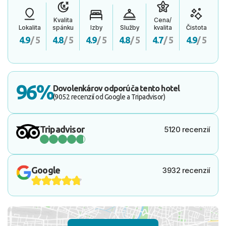
Kvalita
Cena/
Lokalita
spánku
Izby
Služby
kvalita
Čistota
4.9
/ 5
4.8
/ 5
4.9
/ 5
4.8
/ 5
4.7
/ 5
4.9
/ 5
96%
Dovolenkárov odporúča tento hotel
(9052 recenzií od Google a Tripadvisor)
Tripadvisor
5120 recenzií
Google
3932 recenzií