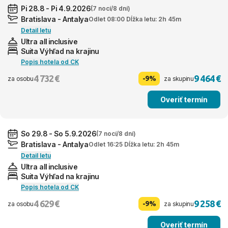
Pi 28.8 - Pi 4.9.2026
(7 nocí/8 dní)
Bratislava - Antalya
Odlet 08:00 Dĺžka letu: 2h 45m
Detail letu
Ultra all inclusive
Suita Výhľad na krajinu
Popis hotela od CK
4 732 €
9 464 €
-9%
za osobu
za skupinu
Overiť termín
So 29.8 - So 5.9.2026
(7 nocí/8 dní)
Bratislava - Antalya
Odlet 16:25 Dĺžka letu: 2h 45m
Detail letu
Ultra all inclusive
Suita Výhľad na krajinu
Popis hotela od CK
4 629 €
9 258 €
-9%
za osobu
za skupinu
Overiť termín