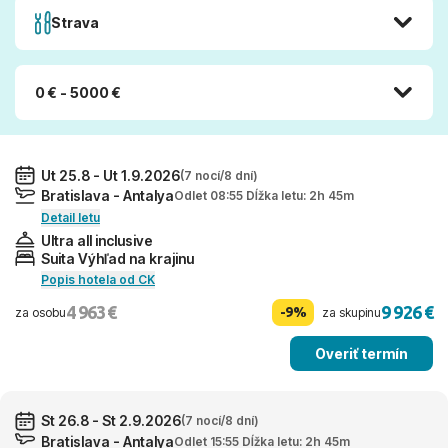
Strava
0 € - 5000 €
Ut 25.8 - Ut 1.9.2026
(7 nocí/8 dní)
Bratislava - Antalya
Odlet 08:55 Dĺžka letu: 2h 45m
Detail letu
Ultra all inclusive
Suita Výhľad na krajinu
Popis hotela od CK
4 963 €
9 926 €
-9%
za osobu
za skupinu
Overiť termín
St 26.8 - St 2.9.2026
(7 nocí/8 dní)
Bratislava - Antalya
Odlet 15:55 Dĺžka letu: 2h 45m