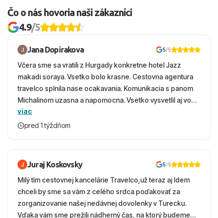
Čo o nás hovoria naši zákazníci
4.9
/5
Jana Dopirakova
5
/5
Včera sme sa vratili z Hurgady konkretne hotel Jazz
makadi soraya. Vsetko bolo krasne. Cestovna agentura
travelco splnila nase ocakavania. Komunikacia s panom
Michalinom uzasna a napomocna. Vsetko vysvetlil aj vo
viac
vecernych hodinach zaco sa ospravedlnujem. Hotel
krasny, cisty. Sluzby top. Strava, prostredie, more,
pred 1 týždňom
snorchlovanie. Dakujeme velmi pekne S pozdravom
Juraj Koskovsky
5
/5
Milý tím cestovnej kancelárie Travelco,už teraz aj Idem
chceli by sme sa vám z celého srdca poďakovať za
zorganizovanie našej nedávnej dovolenky v Turecku.
Vďaka vám sme prežili nádherný čas, na ktorý budeme