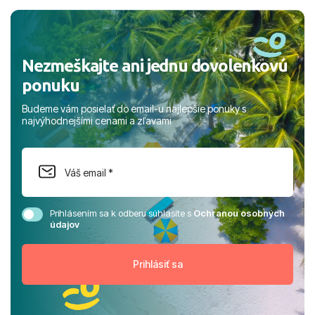
a prianím mnohých ďalších spokojných klientov, Juraj s
rodinou.
Nezmeškajte ani jednu dovolenkovú
ponuku
Budeme vám posielať do email-u najlepšie ponuky s
najvýhodnejšími cenami a zľavami
Prihlásením sa k odberu súhlasíte s
Ochranou osobných
údajov