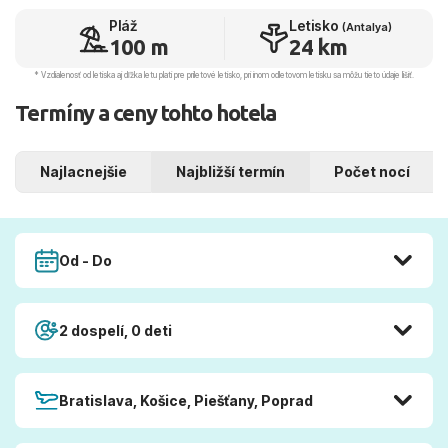
Pláž
Letisko
(Antalya)
100 m
24 km
* Vzdialenosť od letiska aj dľžka letu platí pre príletové letisko, pri inom odletovom letisku sa môžu tieto údaje líšiť.
Termíny a ceny tohto hotela
Najlacnejšie
Najbližší termín
Počet nocí
Od - Do
2 dospelí, 0 deti
Bratislava, Košice, Piešťany, Poprad