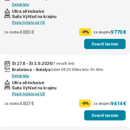
Detail letu
Ultra all inclusive
Suita Výhľad na krajinu
Popis hotela od CK
4 885 €
9 770 €
-9%
za osobu
za skupinu
Overiť termín
Št 27.8 - Št 3.9.2026
(7 nocí/8 dní)
Bratislava - Antalya
Odlet 08:25 Dĺžka letu: 2h 45m
Detail letu
Ultra all inclusive
Suita Výhľad na krajinu
Popis hotela od CK
4 807 €
9 614 €
-9%
za osobu
za skupinu
Overiť termín