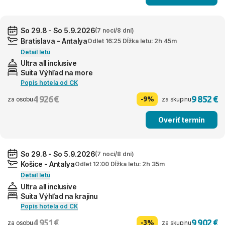
So 29.8 - So 5.9.2026
(7 nocí/8 dní)
Bratislava - Antalya
Odlet 16:25 Dĺžka letu: 2h 45m
Detail letu
Ultra all inclusive
Suita Výhľad na more
Popis hotela od CK
4 926 €
9 852 €
-9%
za osobu
za skupinu
Overiť termín
So 29.8 - So 5.9.2026
(7 nocí/8 dní)
Košice - Antalya
Odlet 12:00 Dĺžka letu: 2h 35m
Detail letu
Ultra all inclusive
Suita Výhľad na krajinu
Popis hotela od CK
4 951 €
9 902 €
-3%
za osobu
za skupinu