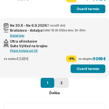
Overiť termín
Ne 30.8 - Ne 6.9.2026
(7 nocí/8 dní)
Bratislava - Antalya
Odlet 15:35 Dĺžka letu: 2h 45m
Detail letu
Ultra all inclusive
Suita Výhľad na krajinu
Popis hotela od CK
4 549 €
9 098 €
-9%
za osobu
za skupinu
Overiť termín
1
2
Ďalšia