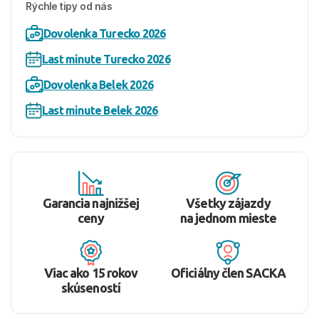
Rýchle tipy od nás
Dovolenka Turecko 2026
Last minute Turecko 2026
Dovolenka Belek 2026
Last minute Belek 2026
Garancia najnižšej
Všetky zájazdy
ceny
na jednom mieste
Viac ako 15 rokov
Oficiálny člen SACKA
skúseností