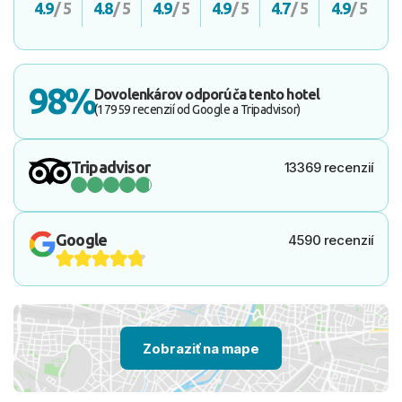
4.9
/ 5
4.8
/ 5
4.9
/ 5
4.9
/ 5
4.7
/ 5
4.9
/ 5
98%
Dovolenkárov odporúča tento hotel
(17959 recenzií od Google a Tripadvisor)
Tripadvisor
13369 recenzií
Google
4590 recenzií
Zobraziť na mape