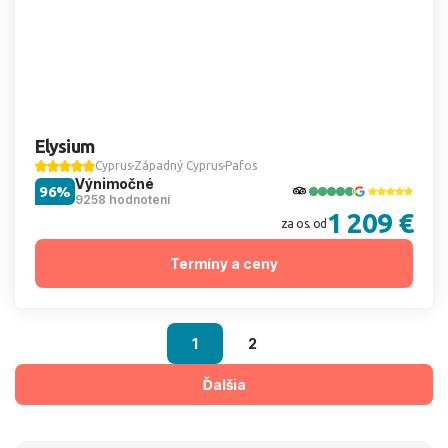
Elysium
Cyprus
Západný Cyprus
Pafos
Výnimočné
96%
9258 hodnotení
1 209 €
za os. od
Termíny a ceny
1
2
Ďalšia