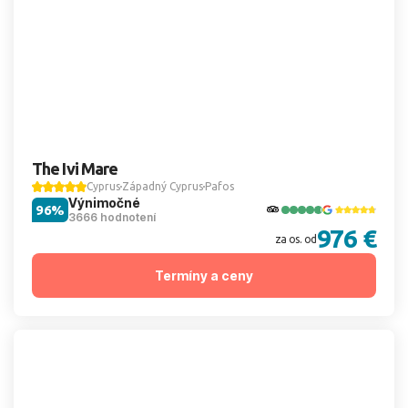
The Ivi Mare
Cyprus
Západný Cyprus
Pafos
Výnimočné
96%
3666 hodnotení
976 €
za os. od
Termíny a ceny