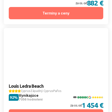
882 €
za os. od
Termíny a ceny
Louis Ledra Beach
Cyprus
Západný Cyprus
Pafos
Vynikajúce
92%
7056 hodnotení
1 454 €
za os. od