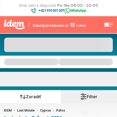
Sme vám k dispozícii
Po-Ne 08:00 - 22:00
+421 910 301 207
WhatsApp
|
15
Zájazdy predávame už
rokov
Pafos
Kedy cestujete?
Zoradiť
Filter
IDEM
Last Minute
Cyprus
Pafos
Ako cestujete?