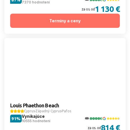
7370 hodnotení
1 130 €
za os. od
Termíny a ceny
Louis Phaethon Beach
Cyprus
Západný Cyprus
Pafos
Vynikajúce
91%
10555 hodnotení
814 €
za os. od