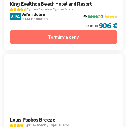
King Evelthon Beach Hotel and Resort
Cyprus
Západný Cyprus
Pafos
Veľmi dobré
81%
9334 hodnotení
906 €
za os. od
Termíny a ceny
Louis Paphos Breeze
Cyprus
Západný Cyprus
Pafos