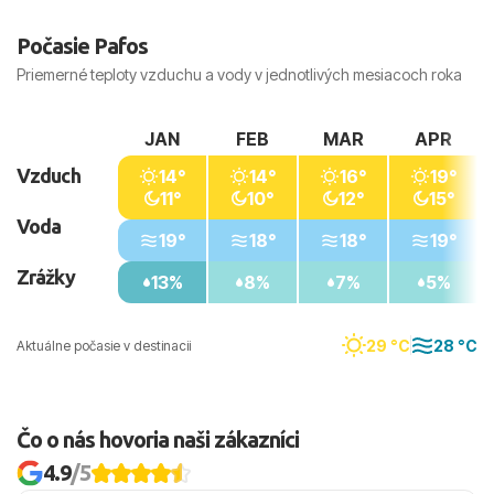
Počasie Pafos
Priemerné teploty vzduchu a vody v jednotlivých mesiacoch roka
JAN
FEB
MAR
APR
Vzduch
14°
14°
16°
19°
11°
10°
12°
15°
Voda
19°
18°
18°
19°
Zrážky
13%
8%
7%
5%
29 °C
28 °C
Aktuálne počasie v destinacii
Čo o nás hovoria naši zákazníci
4.9
/5