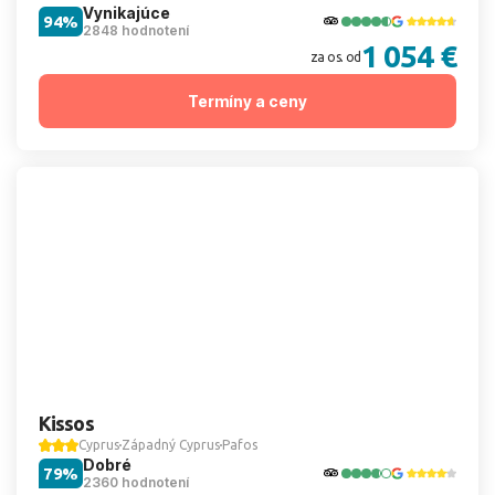
Vynikajúce
94%
2848 hodnotení
1 054 €
za os. od
Termíny a ceny
Kissos
Cyprus
Západný Cyprus
Pafos
Dobré
79%
2360 hodnotení