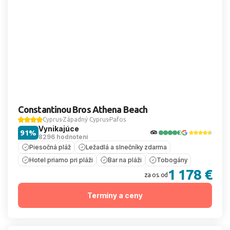
Constantinou Bros Athena Beach
Cyprus
Západný Cyprus
Pafos
Vynikajúce
91%
8296 hodnotení
Piesočná pláž
Ležadlá a slnečníky zdarma
Hotel priamo pri pláži
Bar na pláži
Tobogány
1 178 €
za os. od
Termíny a ceny