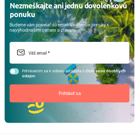
Nezmeškajte ani jednu dovolenkovú
ponuku
Budeme vám posielať do email-u najlepšie ponuky s
najvýhodnejšími cenami a zľavami
Prihlásením sa k odberu súhlasíte s
Ochranou osobných
údajov