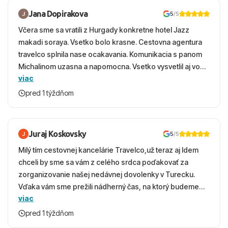
Jana Dopirakova
5
/5
Včera sme sa vratili z Hurgady konkretne hotel Jazz
makadi soraya. Vsetko bolo krasne. Cestovna agentura
travelco splnila nase ocakavania. Komunikacia s panom
Michalinom uzasna a napomocna. Vsetko vysvetlil aj vo
viac
vecernych hodinach zaco sa ospravedlnujem. Hotel
krasny, cisty. Sluzby top. Strava, prostredie, more,
pred 1 týždňom
snorchlovanie. Dakujeme velmi pekne S pozdravom
Juraj Koskovsky
5
/5
Milý tím cestovnej kancelárie Travelco,už teraz aj Idem
chceli by sme sa vám z celého srdca poďakovať za
zorganizovanie našej nedávnej dovolenky v Turecku.
Vďaka vám sme prežili nádherný čas, na ktorý budeme
viac
ešte dlho s úsmevom spomínať. ​Všetko prebehlo
absolútne hladko – od prvotného výberu zájazdu, cez
pred 1 týždňom
ochotnú komunikáciu, až po samotný transfer a pobyt. ​