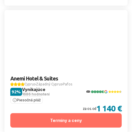
Anemi Hotel & Suites
Cyprus
Západný Cyprus
Pafos
Vynikajúce
92%
1686 hodnotení
Piesočná pláž
1 140 €
za os. od
Termíny a ceny