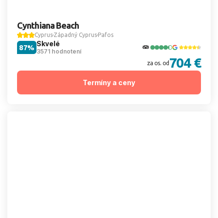
Cynthiana Beach
Cyprus
Západný Cyprus
Pafos
Skvelé
87%
3571 hodnotení
704 €
za os. od
Termíny a ceny