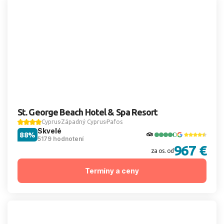
St. George Beach Hotel & Spa Resort
Cyprus
Západný Cyprus
Pafos
Skvelé
88%
5179 hodnotení
967 €
za os. od
Termíny a ceny