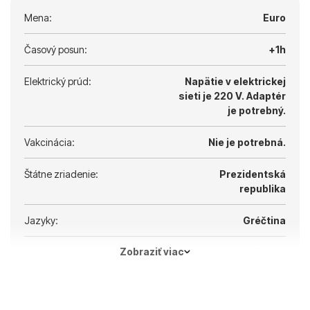
Mena:
Euro
Časový posun:
+1h
Elektrický prúd:
Napätie v elektrickej
sieti je 220 V.
Adaptér
je potrebný.
Vakcinácia:
Nie je potrebná.
Štátne zriadenie:
Prezidentská
republika
Jazyky:
Gréčtina
Zobraziť viac
Hlavné mesto:
Nikózia