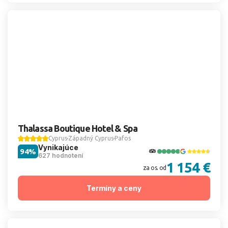
Thalassa Boutique Hotel & Spa
Cyprus
Západný Cyprus
Pafos
Vynikajúce
94%
627 hodnotení
1 154 €
za os. od
Termíny a ceny