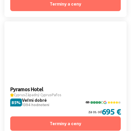
Termíny a ceny
Pyramos Hotel
Cyprus
Západný Cyprus
Pafos
Veľmi dobré
85%
1394 hodnotení
695 €
za os. od
Termíny a ceny