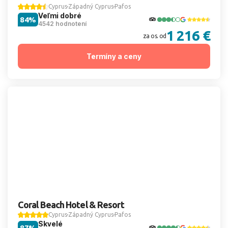
Cyprus
Západný Cyprus
Pafos
Veľmi dobré
84%
4542 hodnotení
1 216 €
za os. od
Termíny a ceny
Coral Beach Hotel & Resort
Cyprus
Západný Cyprus
Pafos
Skvelé
87%