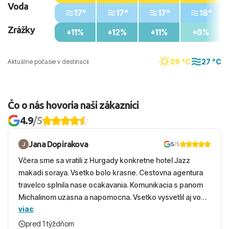
Voda
17°
17°
17°
18°
Zrážky
11%
12%
11%
6%
29 °C
27 °C
Aktuálne počasie v destinacii
Čo o nás hovoria naši zákazníci
4.9
/5
Jana Dopirakova
5
/5
Včera sme sa vratili z Hurgady konkretne hotel Jazz
makadi soraya. Vsetko bolo krasne. Cestovna agentura
travelco splnila nase ocakavania. Komunikacia s panom
Michalinom uzasna a napomocna. Vsetko vysvetlil aj vo
viac
vecernych hodinach zaco sa ospravedlnujem. Hotel
krasny, cisty. Sluzby top. Strava, prostredie, more,
pred 1 týždňom