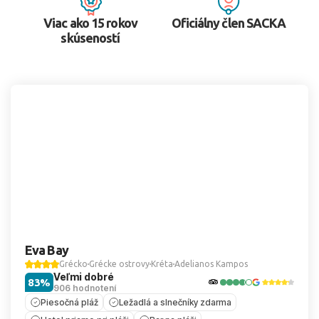
Viac ako 15 rokov
Oficiálny člen SACKA
skúseností
Eva Bay
Grécko
Grécke ostrovy
Kréta
Adelianos Kampos
Veľmi dobré
83%
906 hodnotení
Piesočná pláž
Ležadlá a slnečníky zdarma