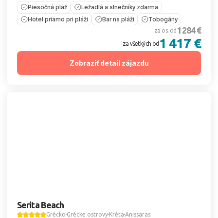
Piesočná pláž
Ležadlá a slnečníky zdarma
Hotel priamo pri pláži
Bar na pláži
Tobogány
1 284 €
za os. od
1 417 €
za všetkých od
Zobraziť detail zájazdu
Serita Beach
Grécko
Grécke ostrovy
Kréta
Anissaras