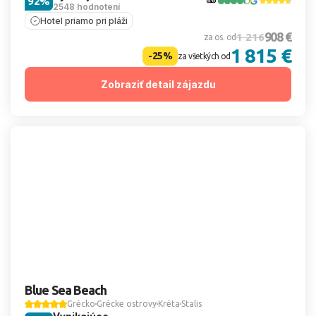
92%
2548 hodnotení
Hotel priamo pri pláži
908 €
1 216
za os. od
1 815 €
-25%
za všetkých od
Zobraziť detail zájazdu
Blue Sea Beach
Grécko
Grécke ostrovy
Kréta
Stalis