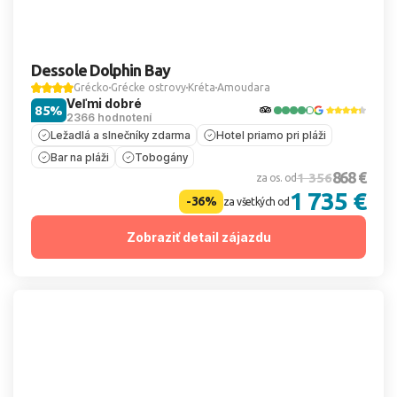
Dessole Dolphin Bay
Grécko
Grécke ostrovy
Kréta
Amoudara
Veľmi dobré
85%
2366 hodnotení
Ležadlá a slnečníky zdarma
Hotel priamo pri pláži
Bar na pláži
Tobogány
868 €
1 356
za os. od
1 735 €
-36%
za všetkých od
Zobraziť detail zájazdu