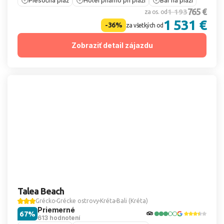
Piesočná pláž
Hotel priamo pri pláži
Bar na pláži
765 €
1 193
za os. od
1 531 €
-36%
za všetkých od
Zobraziť detail zájazdu
Talea Beach
Grécko
Grécke ostrovy
Kréta
Bali (Kréta)
Priemerné
67%
613 hodnotení