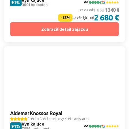
Vynikajúce
91%
3901 hodnotení
1 340 €
1 632
za os. od
2 680 €
-18%
za všetkých od
Zobraziť detail zájazdu
Aldemar Knossos Royal
Grécko
Grécke ostrovy
Kréta
Anissaras
Vynikajúce
91%
7956 hodnotení