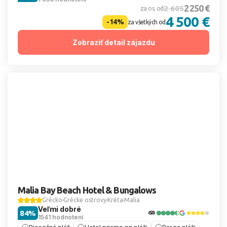
2 250 €
2 605
za os. od
4 500 €
-14%
za všetkých od
Zobraziť detail zájazdu
Malia Bay Beach Hotel & Bungalows
Grécko
Grécke ostrovy
Kréta
Malia
Veľmi dobré
84%
1541 hodnotení