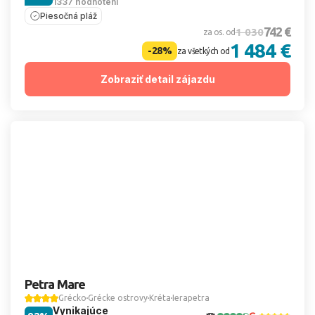
1337 hodnotení
Piesočná pláž
742 €
1 030
za os. od
1 484 €
-28%
za všetkých od
Zobraziť detail zájazdu
Petra Mare
Grécko
Grécke ostrovy
Kréta
Ierapetra
Vynikajúce