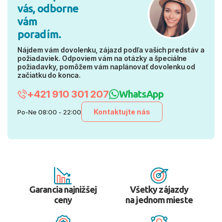
vás, odborne
vám
poradím.
Nájdem vám dovolenku, zájazd podľa vašich predstáv a
požiadaviek. Odpoviem vám na otázky a špeciálne
požiadavky, pomôžem vám naplánovať dovolenku od
začiatku do konca.
+421 910 301 207
WhatsApp
Kontaktujte nás
Po-Ne 08:00 - 22:00
Garancia najnižšej
Všetky zájazdy
ceny
na jednom mieste