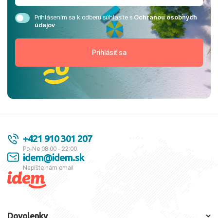
Prihlásením sa k odberu súhlasíte s
Ochranou osobných
údajov
+421 910 301 207
Po-Ne 08:00 - 22:00
idem@idem.sk
Napíšte nám email
Dovolenky