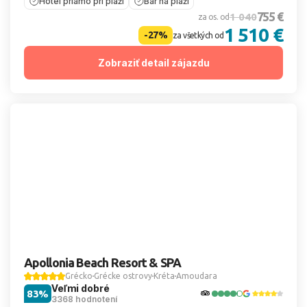
Hotel priamo pri pláži
Bar na pláži
755 €
1 040
za os. od
1 510 €
-27%
za všetkých od
Zobraziť detail zájazdu
Apollonia Beach Resort & SPA
Grécko
Grécke ostrovy
Kréta
Amoudara
Veľmi dobré
83%
3368 hodnotení