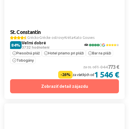
St. Constantin
Grécko
Grécke ostrovy
Kréta
Kato Gouves
Veľmi dobré
84%
3732 hodnotení
Piesočná pláž
Hotel priamo pri pláži
Bar na pláži
Tobogány
773 €
1 044
za os. od
1 546 €
-26%
za všetkých od
Zobraziť detail zájazdu