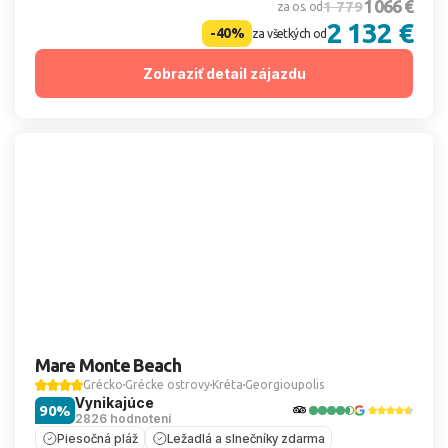
1 066 €
1 779
za os. od
2 132 €
-40%
za všetkých od
Zobraziť detail zájazdu
Mare Monte Beach
Grécko
Grécke ostrovy
Kréta
Georgioupolis
Vynikajúce
90%
2826 hodnotení
Piesočná pláž
Ležadlá a slnečníky zdarma