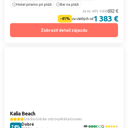
Hotel priamo pri pláži
Bar na pláži
692 €
1 168
za os. od
1 383 €
-41%
za všetkých od
Zobraziť detail zájazdu
Kalia Beach
Grécko
Grécke ostrovy
Kréta
Gouves
Dobré
74%