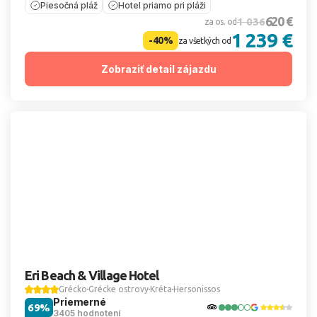
Piesočná pláž
Hotel priamo pri pláži
620 €
1 036
za os. od
1 239 €
-40%
za všetkých od
Zobraziť detail zájazdu
Eri Beach & Village Hotel
Grécko
Grécke ostrovy
Kréta
Hersonissos
Priemerné
69%
3405 hodnotení