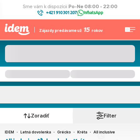
Sme vám k dispozícii
Po-Ne 08:00 - 22:00
+421 910 301 207
WhatsApp
|
15
Zájazdy predávame už
rokov
Kréta
Kedy cestujete?
Zoradiť
Filter
IDEM
Letná dovolenka
Grécko
Kréta
All inclusive
Ako cestujete?