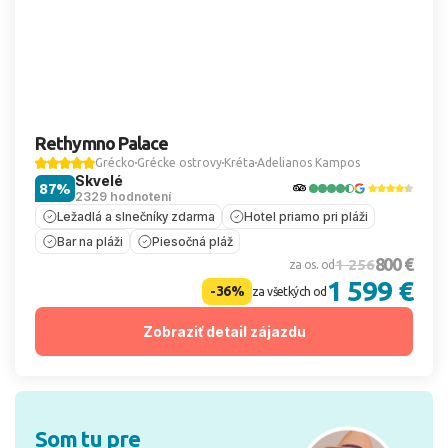
Rethymno Palace
Grécko
Grécke ostrovy
Kréta
Adelianos Kampos
Skvelé
87%
2329 hodnotení
Ležadlá a slnečníky zdarma
Hotel priamo pri pláži
Bar na pláži
Piesočná pláž
800 €
1 256
za os. od
1 599 €
-36%
za všetkých od
Zobraziť detail zájazdu
Som tu pre