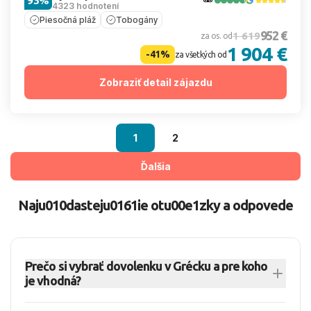
93%
4323 hodnotení
Piesočná pláž
Tobogány
952 €
1 619
za os. od
1 904 €
-41%
za všetkých od
Zobraziť detail zájazdu
1
2
Ďalšia
Naju010dasteju0161ie otu00e1zky a odpovede
Prečo si vybrať dovolenku v Grécku a pre koho
je vhodná?
Dovolenka v Grécku patrí dlhodobo medzi