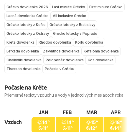
ale nie extrémne horúčavy, a zároveň príjemnú
delegáta a hotelového personálu.
Grécko dovolenka 2026
Last minute Grécko
First minute Grécko
na pobyt pri mori a all inclusive dovolenku.
teplotu mora.
Rovnako ako inde, aj v Grécku platí bežná
Lacná dovolenka Grécko
All inclusive Grécko
September je pre mnohých najobľúbenejší –
V zime je Grécko vhodnejšie na poznávacie
opatrnosť – nenechávať cennosti bez dozoru a
Grécko letecky z Košíc
Grécko letecky z Bratislavy
teploty vzduchu sú o niečo miernejšie, more je
zájazdy a mestskú turistiku, napríklad Atény, než
vyhýbať sa problematickým miestam v nočných
Grécko letecky z Ostravy
Grécko letecky z Popradu
po lete výborne prehriate a pláže bývajú menej
na klasickú plážovú dovolenku.
hodinách.
preplnené.
Kréta dovolenka
Rhodos dovolenka
Korfu dovolenka
Lefkada dovolenka
Zakynthos dovolenka
Kefalónia dovolenka
Pri plánovaní dovolenky odporúčame pozrieť si
Chalkidiki dovolenka
Peloponéz dovolenka
Kos dovolenka
aj konkrétne „počasie Kréta“, „počasie Rhodos“
či „počasie Korfu“ podľa vybraného ostrova a
Thassos dovolenka
Počasie v Grécku
termínu odletu.
Počasie na Kréte
Priemerné teploty vzduchu a vody v jednotlivých mesiacoch roka
JAN
FEB
MAR
APR
Vzduch
14°
14°
15°
18°
11°
11°
12°
14°