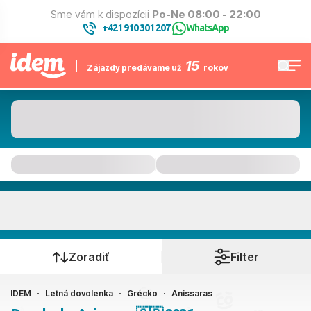
Sme vám k dispozícii
Po-Ne 08:00 - 22:00
+421 910 301 207
WhatsApp
|
15
Zájazdy predávame už
rokov
Anissaras
Kedy cestujete?
Zoradiť
Filter
IDEM
Letná dovolenka
Grécko
Anissaras
Ako cestujete?