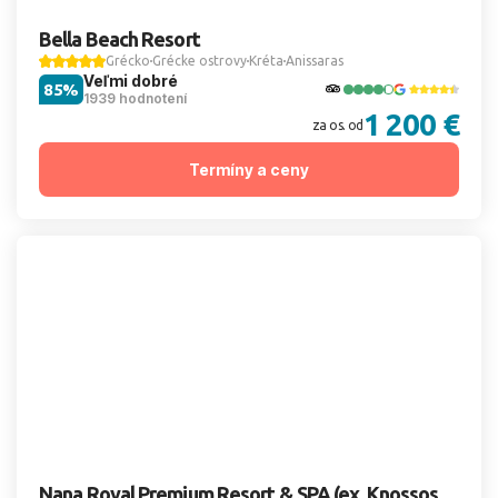
Bella Beach Resort
Grécko
Grécke ostrovy
Kréta
Anissaras
Veľmi dobré
85%
1939 hodnotení
1 200 €
za os. od
Termíny a ceny
Nana Royal Premium Resort & SPA (ex. Knossos