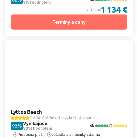
3151 hodnotení
1 134 €
za os. od
Termíny a ceny
Lyttos Beach
Grécko
Grécke ostrovy
Kréta
Anissaras
Vynikajúce
93%
8391 hodnotení
Piesočná pláž
Ležadlá a slnečníky zdarma