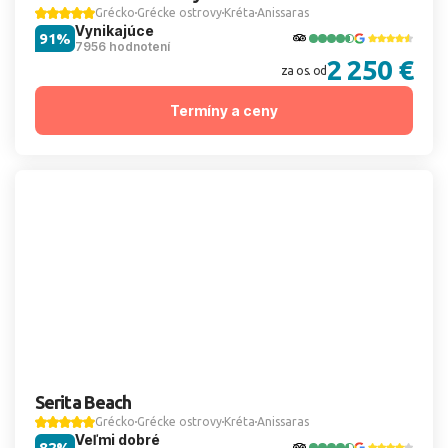
Grécko
Grécke ostrovy
Kréta
Anissaras
Vynikajúce
91%
7956 hodnotení
2 250 €
za os. od
Termíny a ceny
Serita Beach
Grécko
Grécke ostrovy
Kréta
Anissaras
Veľmi dobré
82%