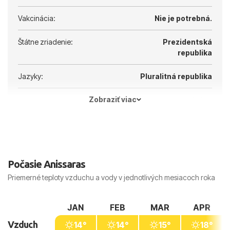
Vakcinácia:
Nie je potrebná.
Štátne zriadenie:
Prezidentská
republika
Jazyky:
Pluralitná republika
Zobraziť viac
Hlavné mesto:
Atény
Počasie Anissaras
Priemerné teploty vzduchu a vody v jednotlivých mesiacoch roka
JAN
FEB
MAR
APR
Vzduch
14°
14°
15°
18°