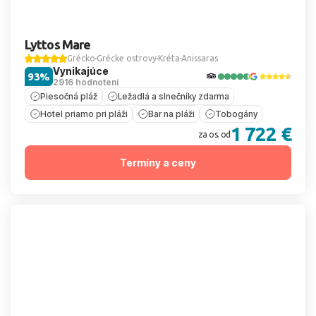
Lyttos Mare
Grécko
Grécke ostrovy
Kréta
Anissaras
Vynikajúce
93%
2916 hodnotení
Piesočná pláž
Ležadlá a slnečníky zdarma
Hotel priamo pri pláži
Bar na pláži
Tobogány
1 722 €
za os. od
Termíny a ceny