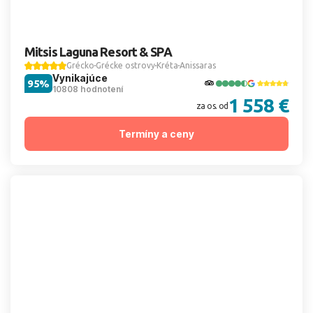
Mitsis Laguna Resort & SPA
Grécko
Grécke ostrovy
Kréta
Anissaras
Vynikajúce
95%
10808 hodnotení
1 558 €
za os. od
Termíny a ceny