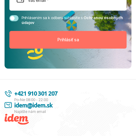
Prihlásením sa k odberu súhlasíte s
Ochranou osobných
údajov
+421 910 301 207
Po-Ne 08:00 - 22:00
idem@idem.sk
Napíšte nám email