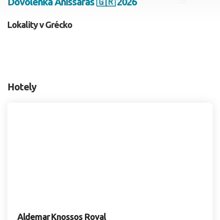
Dovolenka Anissaras 🇬🇷 2026
2 dospelí, 0 deti
Lokality v Grécko
Skyť
Hotely
Aldemar Knossos Royal