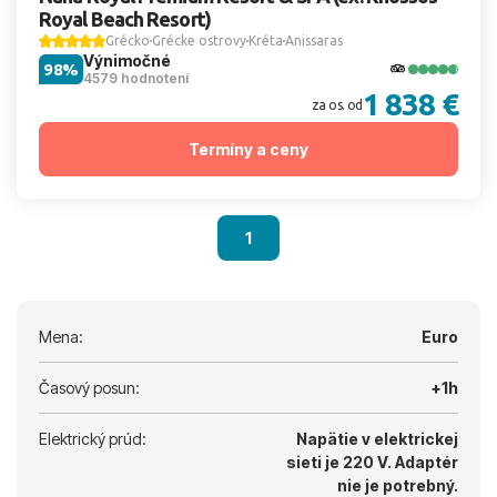
Royal Beach Resort)
Grécko
Grécke ostrovy
Kréta
Anissaras
Výnimočné
98%
4579 hodnotení
1 838 €
za os. od
Termíny a ceny
1
Mena:
Euro
Časový posun:
+1h
Elektrický prúd:
Napätie v elektrickej
sieti je 220 V.
Adaptér
nie je potrebný.