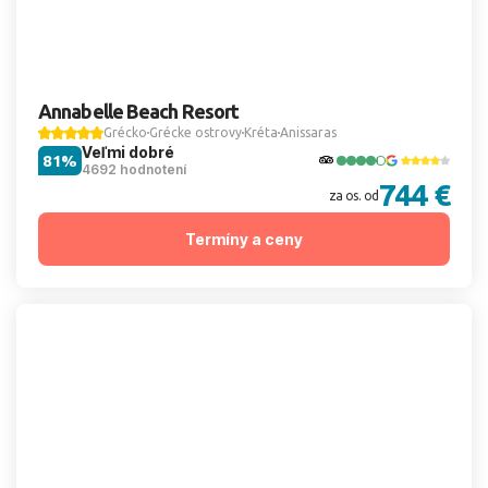
Annabelle Beach Resort
Grécko
Grécke ostrovy
Kréta
Anissaras
Veľmi dobré
81%
4692 hodnotení
744 €
za os. od
Termíny a ceny