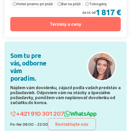
Hotel priamo pri pláži
Bar na pláži
Tobogány
1 817 €
za os. od
Termíny a ceny
Som tu pre
vás, odborne
vám
poradím.
Nájdem vám dovolenku, zájazd podľa vašich predstáv a
požiadaviek. Odpoviem vám na otázky a špeciálne
požiadavky, pomôžem vám naplánovať dovolenku od
začiatku do konca.
+421 910 301 207
WhatsApp
Kontaktujte nás
Po-Ne 08:00 - 22:00