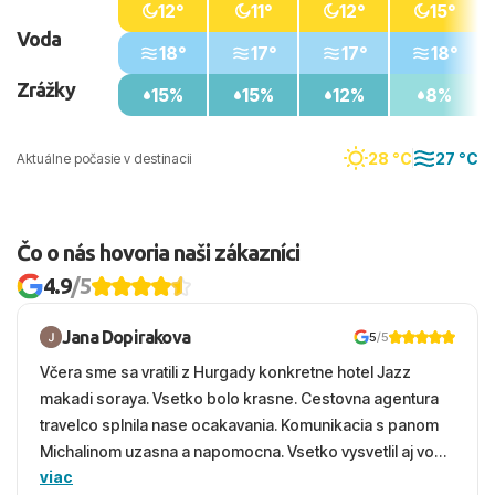
12°
11°
12°
15°
Voda
18°
17°
17°
18°
Zrážky
15%
15%
12%
8%
28 °C
27 °C
Aktuálne počasie v destinacii
Čo o nás hovoria naši zákazníci
4.9
/5
Jana Dopirakova
5
/5
Včera sme sa vratili z Hurgady konkretne hotel Jazz
makadi soraya. Vsetko bolo krasne. Cestovna agentura
travelco splnila nase ocakavania. Komunikacia s panom
Michalinom uzasna a napomocna. Vsetko vysvetlil aj vo
viac
vecernych hodinach zaco sa ospravedlnujem. Hotel