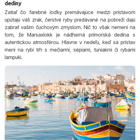
dediny
Zatiaľ čo farebné loďky premávajúce medzi prístavom
upútajú váš zrak, čerstvé ryby predávané na pobreží dajú
zabrať vašim čuchovým zmyslom. Nič to však nemení na
tom, že Marsaxlokk je nádherná prímorská dedina s
autentickou atmosférou. Hlavne v nedeľu, keď sa prístav
mení na rybí trh s mečiarmi, sépiami, tuniakmi či rybami
lampuki.