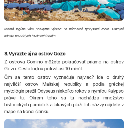
Modrá lagúna vám poskytne výhľad na nádherné tyrkysové more. Pokojné
miesto na oddych tu ale nehľadajte.
8. Vyrazte aj na ostrov Gozo
Z ostrova Comino môžete pokračovať priamo na ostrov
Gozo. Cesta loďou potrvá asi 10 minút.
Čím sa tento ostrov vyznačuje najviac? Ide o druhý
najväčší ostrov Maltskej republiky a podľa gréckej
mytológie prežil Odyseus niekoľko rokov s nymfou Kalypso
práve tu. Okrem toho sa tu nachádza množstvo
historických pamiatok a lákavých pláží. Ich názvy nájdete v
mape na konci článku.