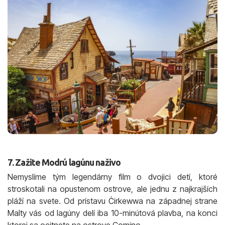
7. Zažite Modrú lagúnu naživo
Nemyslíme tým legendárny film o dvojici detí, ktoré
stroskotali na opustenom ostrove, ale jednu z najkrajších
pláží na svete. Od prístavu Ċirkewwa na západnej strane
Malty vás od lagúny delí iba 10-minútová plavba, na konci
ktorej sa ocitnete na ostrove Comino.