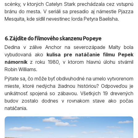
scénky, v ktorých Catelyn Stark prechádzala cez vstupnú
bránu do mesta. V seriáli sa presadio aj námestie Pjazza
Mesquita, kde sídlil nevestinec lorda Petyra Baelisha.
6. Zájdite do filmového skanzenu Popeye
Dedina v zálive Anchor na severozápade Malty bola
vybudovaná ako
kulisa pre natáčanie filmu Pepek
námorník
z roku 1980, v ktorom hlavnú úlohu stvárnil
Robin Williams.
Pýtate sa, čo môže byť obdivuhodné na umelo vytvorenom
mieste, ktoré nedýcha žiadnou históriou? Odpoveďou je
unikátnosť spojená so zábavou. Všetkých 19 drevených
budov zostalo dodnes v rovnakom stave ako počas
natáčania.