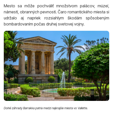
Mesto sa môže pochváliť množstvom palácov, múzeí,
námestí, obranných pevností. Čaro romantického miesta si
udržalo aj napriek rozsiahlym škodám spôsobeným
bombardovaním počas druhej svetovej vojny.
Dolné záhrady Barrakka patria medzi najkrajšie miesta vo Vallette.