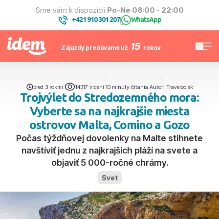
Sme vám k dispozícii
Po-Ne 08:00 - 22:00
+421 910 301 207
WhatsApp
|
15
Zájazdy predávame už
rokov
pred 3 rokmi
|
14317 videní
|
10 minúty čítania
|
Autor: Travelco.sk
Trojvýlet do Stredozemného mora:
Vyberte sa na najkrajšie miesta
ostrovov Malta, Comino a Gozo
Počas týždňovej dovolenky na Malte stihnete
navštíviť jednu z najkrajších pláží na svete a
objaviť 5 000-ročné chrámy.
Svet