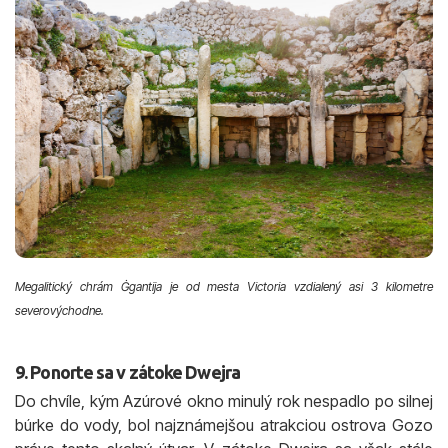
Megalitický chrám Ġgantija je od mesta Victoria vzdialený asi 3 kilometre
severovýchodne.
9. Ponorte sa v zátoke Dwejra
Do chvíle, kým Azúrové okno minulý rok nespadlo po silnej
búrke do vody, bol najznámejšou atrakciou ostrova Gozo