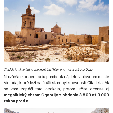
Citadela je mimoriadne opevnená časť hlavného mesta ostrova Gozo.
Najväčšiu koncentráciu pamiatok nájdete v hlavnom meste
Victoria, ktoré leží na úpätí starobylej pevnosti Citadella. Ak
sa vám zapáči táto atrakcia, potom určite oceníte aj
megalitický chrám Ġgantija z obdobia 3 800 až 3 000
rokov pred n. l.