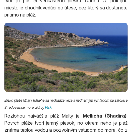
tvorí ju pás červenkastého piesku. Daňou za pokojné
miesto je chodník vedúci po útese, cez ktorý sa dostanete
priamo na pláž.
Blízko pláže Għajn Tuffieħa sa nachádza veža s nádherným výhľadom na zátoku a
Stredozemné more. Zdroj:
Flickr
Rozlohou najväčšia pláž Malty je
Mellieha (Ghadira)
.
Povrch pláže tvorí jemný piesok, no okrem neho je pláž
známa teplou vodou a pozvoľným vstupom do mora, čo z