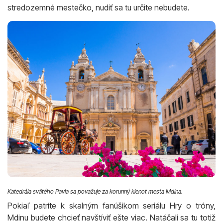
stredozemné mestečko, nudiť sa tu určite nebudete.
Katedrála svätého Pavla sa považuje za korunný klenot mesta Mdina.
Pokiaľ patríte k skalným fanúšikom seriálu Hry o tróny,
Mdinu budete chcieť navštíviť ešte viac. Natáčali sa tu totiž