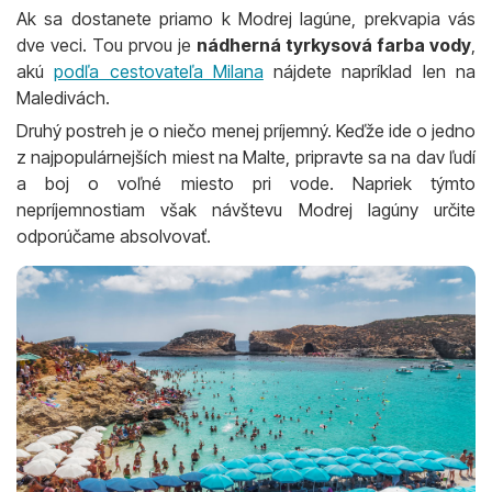
Ak sa dostanete priamo k Modrej lagúne, prekvapia vás
dve veci. Tou prvou je
nádherná tyrkysová farba vody
,
akú
podľa cestovateľa Milana
nájdete napríklad len na
Maledivách.
Druhý postreh je o niečo menej príjemný. Keďže ide o jedno
z najpopulárnejších miest na Malte, pripravte sa na dav ľudí
a boj o voľné miesto pri vode. Napriek týmto
nepríjemnostiam však návštevu Modrej lagúny určite
odporúčame absolvovať.