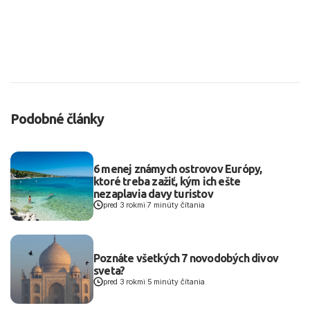
Podobné články
6 menej známych ostrovov Európy,
ktoré treba zažiť, kým ich ešte
nezaplavia davy turistov
pred 3 rokmi
|
7 minúty čítania
Poznáte všetkých 7 novodobých divov
sveta?
pred 3 rokmi
|
5 minúty čítania