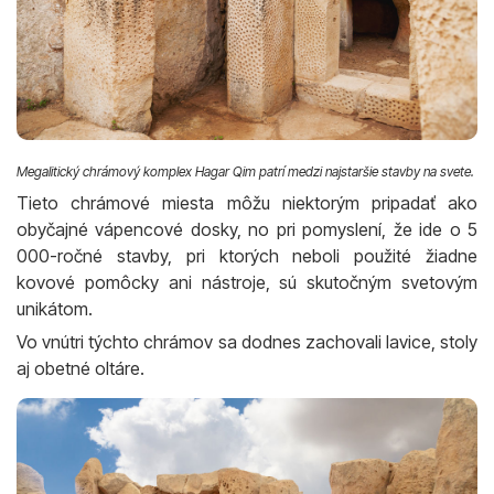
Megalitický chrámový komplex Hagar Qim patrí medzi najstaršie stavby na svete.
Tieto chrámové miesta môžu niektorým pripadať ako
obyčajné vápencové dosky, no pri pomyslení, že ide o 5
000-ročné stavby, pri ktorých neboli použité žiadne
kovové pomôcky ani nástroje, sú skutočným svetovým
unikátom.
Vo vnútri týchto chrámov sa dodnes zachovali lavice, stoly
aj obetné oltáre.