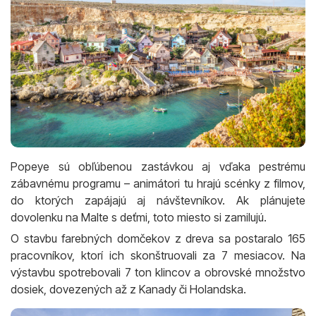
Popeye sú obľúbenou zastávkou aj vďaka pestrému
zábavnému programu – animátori tu hrajú scénky z filmov,
do ktorých zapájajú aj návštevníkov. Ak plánujete
dovolenku na Malte s deťmi, toto miesto si zamilujú.
O stavbu farebných domčekov z dreva sa postaralo 165
pracovníkov, ktorí ich skonštruovali za 7 mesiacov. Na
výstavbu spotrebovali 7 ton klincov a obrovské množstvo
dosiek, dovezených až z Kanady či Holandska.