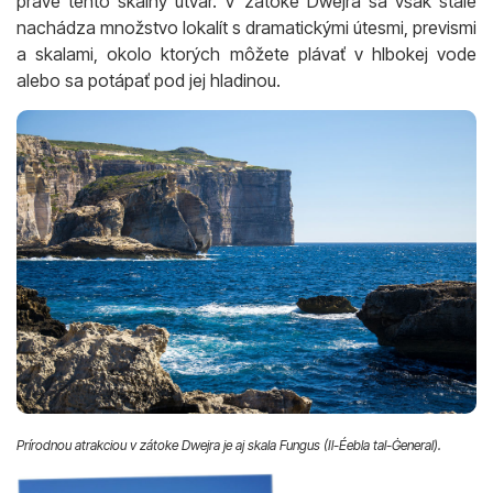
práve tento skalný útvar. V zátoke Dwejra sa však stále
nachádza množstvo lokalít s dramatickými útesmi, prevismi
a skalami, okolo ktorých môžete plávať v hlbokej vode
alebo sa potápať pod jej hladinou.
Prírodnou atrakciou v zátoke Dwejra je aj skala Fungus (Il-Éebla tal-Ġeneral).