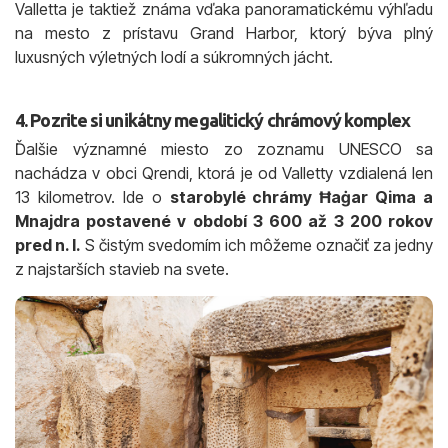
Valletta je taktiež známa vďaka panoramatickému výhľadu
na mesto z prístavu Grand Harbor, ktorý býva plný
luxusných výletných lodí a súkromných jácht.
4. Pozrite si unikátny megalitický chrámový komplex
Ďalšie významné miesto zo zoznamu UNESCO sa
nachádza v obci Qrendi, ktorá je od Valletty vzdialená len
13 kilometrov. Ide o
starobylé chrámy Ħaġar Qima a
Mnajdra postavené v období 3 600 až 3 200 rokov
pred n. l.
S čistým svedomím ich môžeme označiť za jedny
z najstarších stavieb na svete.