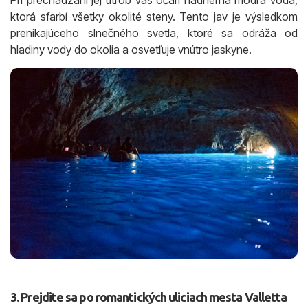
Pri prechádzaní jej útrob vás očarí nádherná modrá voda,
ktorá sfarbí všetky okolité steny. Tento jav je výsledkom
prenikajúceho slnečného svetla, ktoré sa odráža od
hladiny vody do okolia a osvetľuje vnútro jaskyne.
3. Prejdite sa po romantických uliciach mesta Valletta