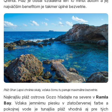
Qrendi. Pláž je odtiaľ vzdialená len 10 minút autom a jej
najväčším benefitom je takmer úplné bezvetrie.
Pláž Ghar Lapsi chránia skaly, vďaka čomu tu panuje maximálne bezvetrie.
Najkrajšiu pláž ostrova Gozo hľadajte na severe v
Ramla
Bay
. Vďaka jemnému piesku v zlatočervenej farbe a
pokojnej vode je tunajšia pláž vhodná aj pre tých