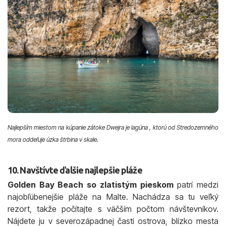
Najlepším miestom na kúpanie zátoke Dwejra je lagúna , ktorú od Stredozemného
mora oddeľuje úzka štrbina v skale.
10. Navštívte ďalšie najlepšie pláže
Golden Bay Beach so zlatistým pieskom
patrí medzi
najobľúbenejšie pláže na Malte. Nachádza sa tu veľký
rezort, takže počítajte s väčším počtom návštevníkov.
Nájdete ju v severozápadnej časti ostrova, blízko mesta