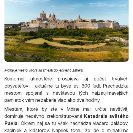
Mdina je mesto, ktorá sa zmestí do jediného záberu.
Komornej atmosfére prospieva aj počet trvalých
obyvateľov – aktuálne tu býva asi 300 ľudí. Prechádzka
mestom spojená s návštevou tých najzaujímavejších
pamiatok vám nezaberie viac ako dve hodiny.
Miestam, ktoré by ste v Mdine mali určite navštíviť,
dominuje nedávno zrekonštruovaná
Katedrála svätého
Pavla
. Okrem nej sa tu však nachádza viacero palácov,
kaplniek a kláštorov. Napriek tomu, že ide o miniatúrne