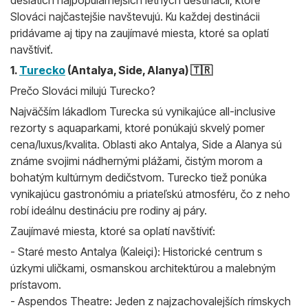
desiatich najpopulárnejších letných destinácií, ktoré
Slováci najčastejšie navštevujú. Ku každej destinácii
pridávame aj tipy na zaujímavé miesta, ktoré sa oplatí
navštíviť.
1.
Turecko
(Antalya, Side, Alanya) 🇹🇷
Prečo Slováci milujú Turecko?
Najväčším lákadlom Turecka sú vynikajúce all-inclusive
rezorty s aquaparkami, ktoré ponúkajú skvelý pomer
cena/luxus/kvalita. Oblasti ako Antalya, Side a Alanya sú
známe svojimi nádhernými plážami, čistým morom a
bohatým kultúrnym dedičstvom. Turecko tiež ponúka
vynikajúcu gastronómiu a priateľskú atmosféru, čo z neho
robí ideálnu destináciu pre rodiny aj páry.
Zaujímavé miesta, ktoré sa oplatí navštíviť:
- Staré mesto Antalya (Kaleiçi): Historické centrum s
úzkymi uličkami, osmanskou architektúrou a malebným
prístavom.
- Aspendos Theatre: Jeden z najzachovalejších rímskych