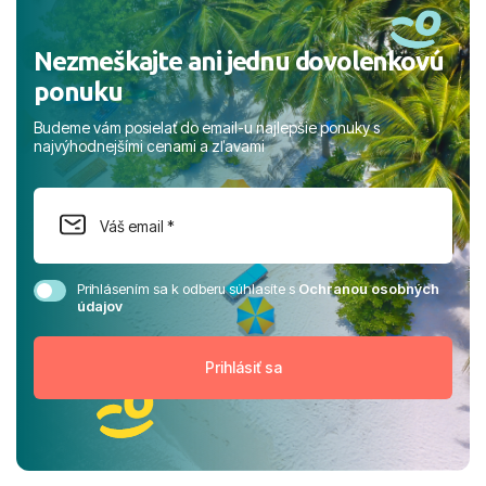
Nezmeškajte ani jednu dovolenkovú
ponuku
Budeme vám posielať do email-u najlepšie ponuky s
najvýhodnejšími cenami a zľavami
Prihlásením sa k odberu súhlasíte s
Ochranou osobných
údajov