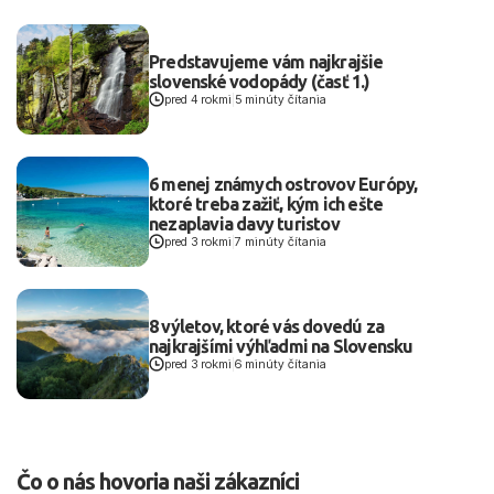
Predstavujeme vám najkrajšie
slovenské vodopády (časť 1.)
pred 4 rokmi
|
5 minúty čítania
6 menej známych ostrovov Európy,
ktoré treba zažiť, kým ich ešte
nezaplavia davy turistov
pred 3 rokmi
|
7 minúty čítania
8 výletov, ktoré vás dovedú za
najkrajšími výhľadmi na Slovensku
pred 3 rokmi
|
6 minúty čítania
Čo o nás hovoria naši zákazníci