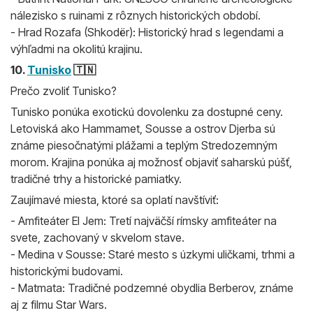
nálezisko s ruinami z rôznych historických období.
- Hrad Rozafa (Shkodër): Historický hrad s legendami a
výhľadmi na okolitú krajinu.
10.
Tunisko
🇹🇳
Prečo zvoliť Tunisko?
Tunisko ponúka exotickú dovolenku za dostupné ceny.
Letoviská ako Hammamet, Sousse a ostrov Djerba sú
známe piesočnatými plážami a teplým Stredozemným
morom. Krajina ponúka aj možnosť objaviť saharskú púšť,
tradičné trhy a historické pamiatky.
Zaujímavé miesta, ktoré sa oplatí navštíviť:
- Amfiteáter El Jem: Tretí najväčší rímsky amfiteáter na
svete, zachovaný v skvelom stave.
- Medina v Sousse: Staré mesto s úzkymi uličkami, trhmi a
historickými budovami.
- Matmata: Tradičné podzemné obydlia Berberov, známe
aj z filmu Star Wars.