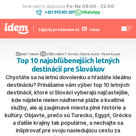
Sme vám k dispozícii
Po-Ne 08:00 - 22:00
+421 910 301 207
WhatsApp
|
15
Zájazdy predávame už
rokov
pred 1 rokom
|
2585 videní
|
7 minúty čítania
|
Autor: Pavol Kucak
Top 10 najobľúbenejších letných
destinácií pre Slovákov
Chystáte sa na letnú dovolenku a hľadáte ideálnu
destináciu? Prinášame vám výber top 10 letných
destinácií, ktoré si Slováci vyberajú najčastejšie,
kde nájdete nielen nádherné pláže a kvalitné
služby, ale aj zaujímavé miesta plné histórie a
kultúry. Objavte, prečo sú Turecko, Egypt, Grécko
a ďalšie krajiny tak populárne, a nechajte sa
inšpirovať pre svoju nasledujúcu cestu za