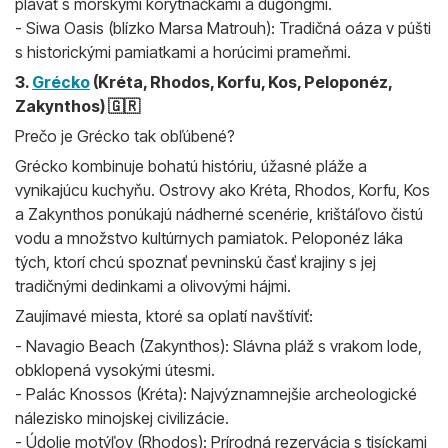
plávať s morskými korytnačkami a dugongmi.
- Siwa Oasis (blízko Marsa Matrouh): Tradičná oáza v púšti
s historickými pamiatkami a horúcimi prameňmi.
3.
Grécko
(Kréta, Rhodos, Korfu, Kos, Peloponéz,
Zakynthos) 🇬🇷
Prečo je Grécko tak obľúbené?
Grécko kombinuje bohatú históriu, úžasné pláže a
vynikajúcu kuchyňu. Ostrovy ako Kréta, Rhodos, Korfu, Kos
a Zakynthos ponúkajú nádherné scenérie, krištáľovo čistú
vodu a množstvo kultúrnych pamiatok. Peloponéz láka
tých, ktorí chcú spoznať pevninskú časť krajiny s jej
tradičnými dedinkami a olivovými hájmi.
Zaujímavé miesta, ktoré sa oplatí navštíviť:
- Navagio Beach (Zakynthos): Slávna pláž s vrakom lode,
obklopená vysokými útesmi.
- Palác Knossos (Kréta): Najvýznamnejšie archeologické
nálezisko minojskej civilizácie.
- Údolie motýľov (Rhodos): Prírodná rezervácia s tisíckami