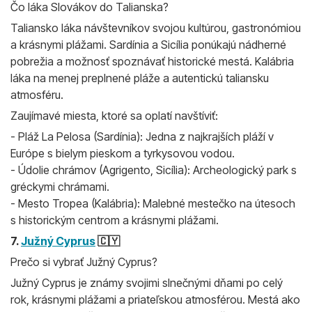
Čo láka Slovákov do Talianska?
Taliansko láka návštevníkov svojou kultúrou, gastronómiou
a krásnymi plážami. Sardínia a Sicília ponúkajú nádherné
pobrežia a možnosť spoznávať historické mestá. Kalábria
láka na menej preplnené pláže a autentickú taliansku
atmosféru.
Zaujímavé miesta, ktoré sa oplatí navštíviť:
- Pláž La Pelosa (Sardínia): Jedna z najkrajších pláží v
Európe s bielym pieskom a tyrkysovou vodou.
- Údolie chrámov (Agrigento, Sicília): Archeologický park s
gréckymi chrámami.
- Mesto Tropea (Kalábria): Malebné mestečko na útesoch
s historickým centrom a krásnymi plážami.
7.
Južný Cyprus
🇨🇾
Prečo si vybrať Južný Cyprus?
Južný Cyprus je známy svojimi slnečnými dňami po celý
rok, krásnymi plážami a priateľskou atmosférou. Mestá ako