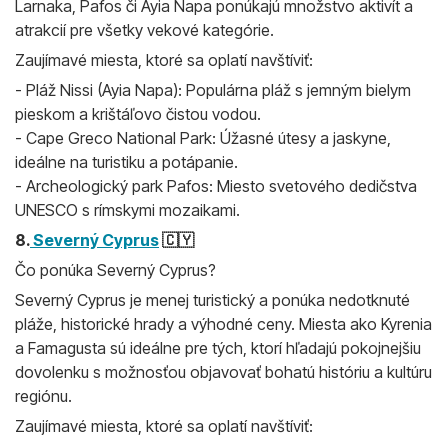
Larnaka, Pafos či Ayia Napa ponúkajú množstvo aktivít a
atrakcií pre všetky vekové kategórie.
Zaujímavé miesta, ktoré sa oplatí navštíviť:
- Pláž Nissi (Ayia Napa): Populárna pláž s jemným bielym
pieskom a krištáľovo čistou vodou.
- Cape Greco National Park: Úžasné útesy a jaskyne,
ideálne na turistiku a potápanie.
- Archeologický park Pafos: Miesto svetového dedičstva
UNESCO s rímskymi mozaikami.
8.
Severný Cyprus
🇨🇾
Čo ponúka Severný Cyprus?
Severný Cyprus je menej turistický a ponúka nedotknuté
pláže, historické hrady a výhodné ceny. Miesta ako Kyrenia
a Famagusta sú ideálne pre tých, ktorí hľadajú pokojnejšiu
dovolenku s možnosťou objavovať bohatú históriu a kultúru
regiónu.
Zaujímavé miesta, ktoré sa oplatí navštíviť: