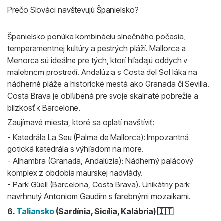
Prečo Slováci navštevujú Španielsko?
Španielsko ponúka kombináciu slnečného počasia,
temperamentnej kultúry a pestrých pláží. Mallorca a
Menorca sú ideálne pre tých, ktorí hľadajú oddych v
malebnom prostredí. Andalúzia s Costa del Sol láka na
nádherné pláže a historické mestá ako Granada či Sevilla.
Costa Brava je obľúbená pre svoje skalnaté pobrežie a
blízkosť k Barcelone.
Zaujímavé miesta, ktoré sa oplatí navštíviť:
- Katedrála La Seu (Palma de Mallorca): Impozantná
gotická katedrála s výhľadom na more.
- Alhambra (Granada, Andalúzia): Nádherný palácový
komplex z obdobia maurskej nadvlády.
- Park Güell (Barcelona, Costa Brava): Unikátny park
navrhnutý Antoniom Gaudím s farebnými mozaikami.
6.
Taliansko
(Sardínia, Sicília, Kalábria) 🇮🇹