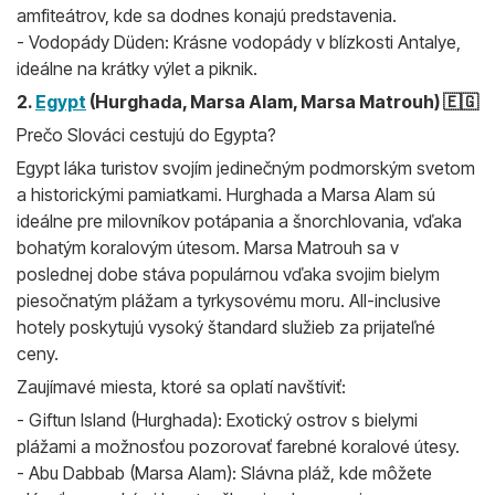
amfiteátrov, kde sa dodnes konajú predstavenia.
- Vodopády Düden: Krásne vodopády v blízkosti Antalye,
ideálne na krátky výlet a piknik.
2.
Egypt
(Hurghada, Marsa Alam, Marsa Matrouh) 🇪🇬
Prečo Slováci cestujú do Egypta?
Egypt láka turistov svojím jedinečným podmorským svetom
a historickými pamiatkami. Hurghada a Marsa Alam sú
ideálne pre milovníkov potápania a šnorchlovania, vďaka
bohatým koralovým útesom. Marsa Matrouh sa v
poslednej dobe stáva populárnou vďaka svojim bielym
piesočnatým plážam a tyrkysovému moru. All-inclusive
hotely poskytujú vysoký štandard služieb za prijateľné
ceny.
Zaujímavé miesta, ktoré sa oplatí navštíviť:
- Giftun Island (Hurghada): Exotický ostrov s bielymi
plážami a možnosťou pozorovať farebné koralové útesy.
- Abu Dabbab (Marsa Alam): Slávna pláž, kde môžete