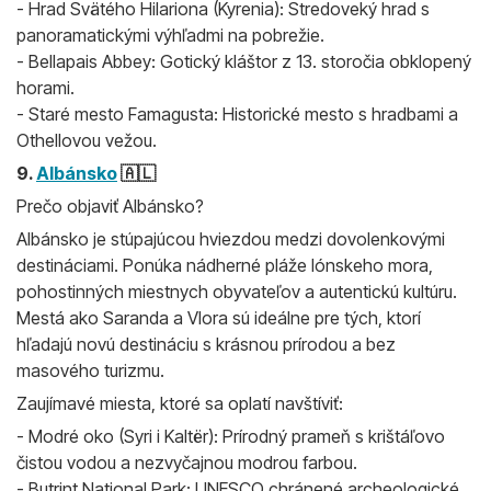
- Hrad Svätého Hilariona (Kyrenia): Stredoveký hrad s
panoramatickými výhľadmi na pobrežie.
- Bellapais Abbey: Gotický kláštor z 13. storočia obklopený
horami.
- Staré mesto Famagusta: Historické mesto s hradbami a
Othellovou vežou.
9.
Albánsko
🇦🇱
Prečo objaviť Albánsko?
Albánsko je stúpajúcou hviezdou medzi dovolenkovými
destináciami. Ponúka nádherné pláže Iónskeho mora,
pohostinných miestnych obyvateľov a autentickú kultúru.
Mestá ako Saranda a Vlora sú ideálne pre tých, ktorí
hľadajú novú destináciu s krásnou prírodou a bez
masového turizmu.
Zaujímavé miesta, ktoré sa oplatí navštíviť:
- Modré oko (Syri i Kaltër): Prírodný prameň s krištáľovo
čistou vodou a nezvyčajnou modrou farbou.
- Butrint National Park: UNESCO chránené archeologické