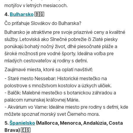
motýľov v letných mesiacoch.
4.
Bulharsko
🇧🇬
Čo priťahuje Slovákov do Bulharska?
Bulharsko je atraktívne pre svoje priaznivé ceny a kvalitné
služby. Letoviská ako Slnečné pobrežie či Zlaté piesky
ponúkajú bohatý nočný život, dlhé piesočnaté pláže a
široké možnosti pre vodné športy. Ideálna voľba pre
mladých cestovateľov aj rodiny s deťmi.
Zaujímavé miesta, ktoré sa oplatí navštíviť:
- Staré mesto Nessebar: Historické mestečko na
polostrove s množstvom kostolov a úzkych uličiek.
- Balčik: Malebné mestečko s botanickou záhradou a
palácom rumunskej kráľovnej Márie.
- Akvárium vo Varne: Ideálne miesto pre rodiny s deťmi, kde
môžete spoznať morský svet Čierneho mora.
5.
Španielsko
(Mallorca, Menorca, Andalúzia, Costa
Brava) 🇪🇸