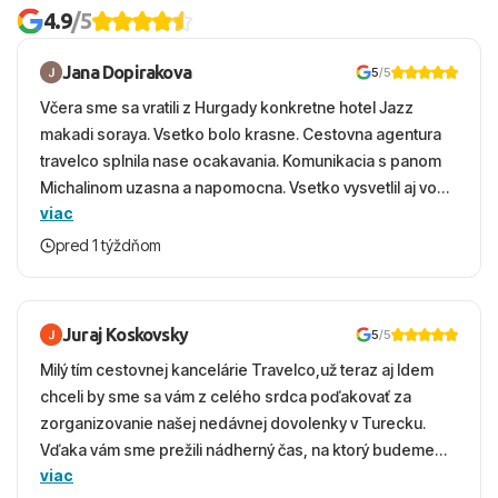
4.9
/5
Jana Dopirakova
5
/5
Včera sme sa vratili z Hurgady konkretne hotel Jazz
makadi soraya. Vsetko bolo krasne. Cestovna agentura
travelco splnila nase ocakavania. Komunikacia s panom
Michalinom uzasna a napomocna. Vsetko vysvetlil aj vo
viac
vecernych hodinach zaco sa ospravedlnujem. Hotel
krasny, cisty. Sluzby top. Strava, prostredie, more,
pred 1 týždňom
snorchlovanie. Dakujeme velmi pekne S pozdravom
Juraj Koskovsky
5
/5
Milý tím cestovnej kancelárie Travelco,už teraz aj Idem
chceli by sme sa vám z celého srdca poďakovať za
zorganizovanie našej nedávnej dovolenky v Turecku.
Vďaka vám sme prežili nádherný čas, na ktorý budeme
viac
ešte dlho s úsmevom spomínať. ​Všetko prebehlo