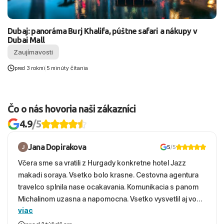
Dubaj: panoráma Burj Khalifa, púštne safari a nákupy v
Dubai Mall
Zaujímavosti
pred 3 rokmi
|
5 minúty čítania
Čo o nás hovoria naši zákazníci
4.9
/5
Jana Dopirakova
5
/5
Včera sme sa vratili z Hurgady konkretne hotel Jazz
makadi soraya. Vsetko bolo krasne. Cestovna agentura
travelco splnila nase ocakavania. Komunikacia s panom
Michalinom uzasna a napomocna. Vsetko vysvetlil aj vo
viac
vecernych hodinach zaco sa ospravedlnujem. Hotel
krasny, cisty. Sluzby top. Strava, prostredie, more,