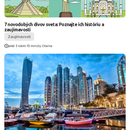
7 novodobých divov sveta: Poznajte ich históriu a
zaujímavosti
Zaujímavosti
pred 3 rokmi
|
10 minúty čítania