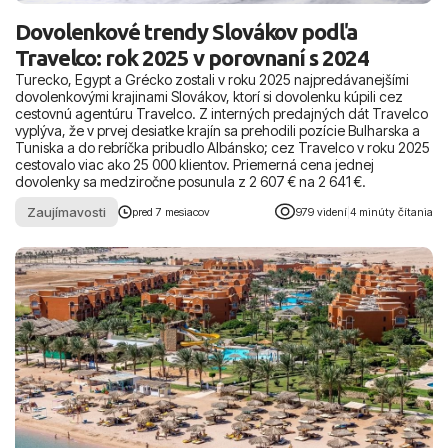
Dovolenkové trendy Slovákov podľa
Travelco: rok 2025 v porovnaní s 2024
Turecko, Egypt a Grécko zostali v roku 2025 najpredávanejšími
dovolenkovými krajinami Slovákov, ktorí si dovolenku kúpili cez
cestovnú agentúru Travelco. Z interných predajných dát Travelco
vyplýva, že v prvej desiatke krajín sa prehodili pozície Bulharska a
Tuniska a do rebríčka pribudlo Albánsko; cez Travelco v roku 2025
cestovalo viac ako 25 000 klientov. Priemerná cena jednej
dovolenky sa medziročne posunula z 2 607 € na 2 641 €.
Zaujímavosti
pred 7 mesiacov
979 videní
|
4 minúty čítania