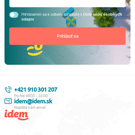
Prihlásením sa k odberu súhlasíte s
Ochranou osobných
údajov
+421 910 301 207
Po-Ne 08:00 - 22:00
idem@idem.sk
Napíšte nám email