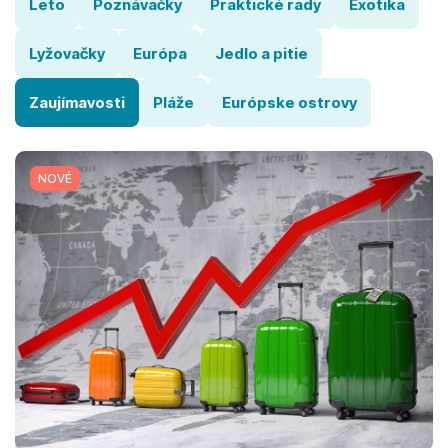
Leto
Poznávačky
Praktické rady
Exotika
Lyžovačky
Európa
Jedlo a pitie
Zaujímavosti
Pláže
Európske ostrovy
NOVÉ