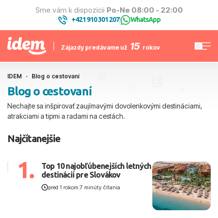
Sme vám k dispozícii
Po-Ne 08:00 - 22:00
+421 910 301 207
WhatsApp
|
15
Zájazdy predávame už
rokov
IDEM
Blog o cestovaní
Blog o cestovaní
Nechajte sa inšpirovať zaujímavými dovolenkovými destináciami,
atrakciami a tipmi a radami na cestách.
Najčítanejšie
1.
Top 10 najobľúbenejších letných
destinácií pre Slovákov
pred 1 rokom
|
7 minúty čítania