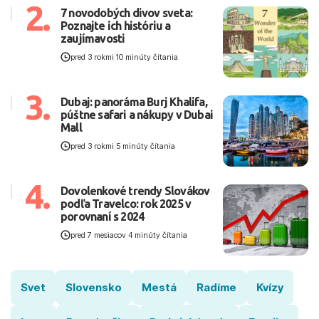
2.
7 novodobých divov sveta:
Poznajte ich históriu a
zaujímavosti
pred 3 rokmi
|
10 minúty čítania
3.
Dubaj: panoráma Burj Khalifa,
púštne safari a nákupy v Dubai
Mall
pred 3 rokmi
|
5 minúty čítania
4.
Dovolenkové trendy Slovákov
podľa Travelco: rok 2025 v
porovnaní s 2024
pred 7 mesiacov
|
4 minúty čítania
Svet
Slovensko
Mestá
Radíme
Kvízy