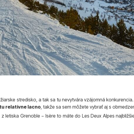
yžiarske stredisko, a tak sa tu nevytvára vzájomná konkurencia
tu relatívne lacno
, takže sa sem môžete vybrať aj s obmedz
z letiska Grenoble − Isère to máte do Les Deux Alpes najbližši