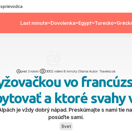
ý sprievodca
Last minute
Dovolenka
Egypt
Turecko
Gréck
pred 3 rokmi
|
3002 videní
|
8 minúty čítania
|
Autor: Travelco.sk
yžovačkou vo francúz
bytovať a ktoré svahy 
pách je vždy dobrý nápad. Preskúmajte s nami tie najl
posúďte sami.
Svet