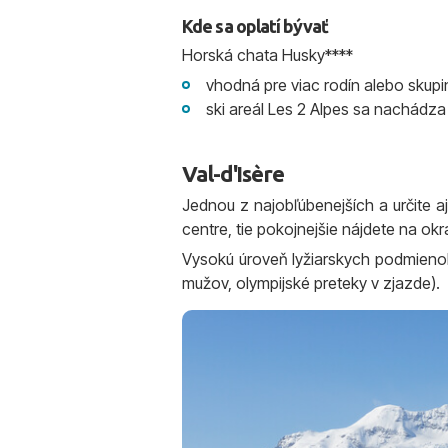
Kde sa oplatí bývať
Horská chata Husky****
vhodná pre viac rodín alebo skupi
ski areál Les 2 Alpes sa nachádz
Val-d'Isère
Jednou z najobľúbenejších a určite aj 
centre, tie pokojnejšie nájdete na okra
Vysokú úroveň lyžiarskych podmieno
mužov, olympijské preteky v zjazde).