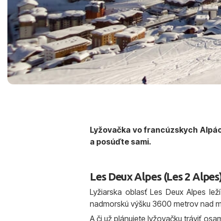
Lyžovačka vo francúzskych Alpách
a posúďte sami.
Les Deux Alpes (Les 2 Alpes
Lyžiarska oblasť Les Deux Alpes lež
nadmorskú výšku 3600 metrov nad mor
A či už plánujete lyžovačku tráviť o