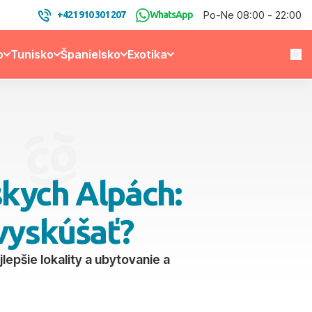
Po-Ne 08:00 - 22:00
+421 910 301 207
WhatsApp
o
Tunisko
Španielsko
Exotika
skych Alpách:
vyskúšať?
epšie lokality a ubytovanie a