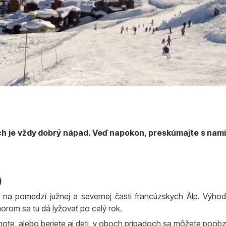
 je vždy dobrý nápad. Veď napokon, preskúmajte s nami ti
)
í na pomedzí južnej a severnej časti francúzskych Álp. Výh
om sa tu dá lyžovať po celý rok.
samote, alebo beriete aj deti, v oboch prípadoch sa môžete poob