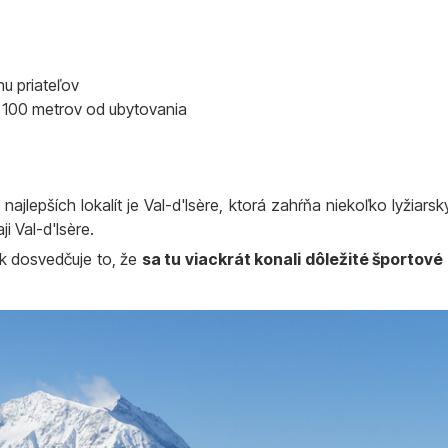
nu priateľov
a 100 metrov od ubytovania
najlepších lokalít je Val-d'Isère, ktorá zahŕňa niekoľko lyžiars
ji Val-d'Isère.
k dosvedčuje to, že
sa tu viackrát konali dôležité športové