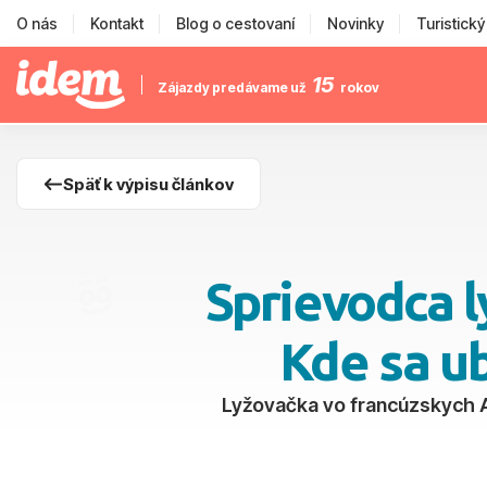
O nás
Kontakt
Blog o cestovaní
Novinky
Turistick
15
Zájazdy predávame už
rokov
Späť k výpisu článkov
Sprievodca l
Kde sa u
Lyžovačka vo francúzskych Al