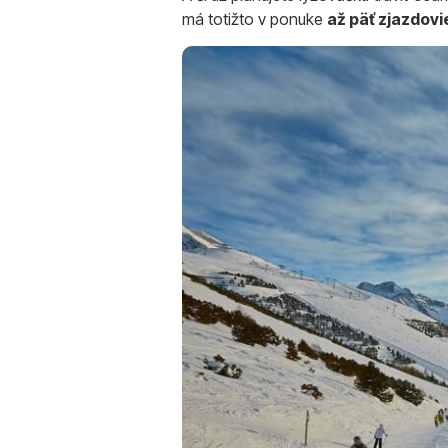
má totižto v ponuke
až päť zjazdovi