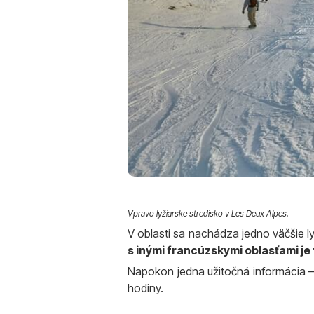
Vpravo lyžiarske stredisko v Les Deux Alpes.
V oblasti sa nachádza jedno väčšie l
s inými francúzskymi oblasťami je 
Napokon jedna užitočná informácia – 
hodiny.