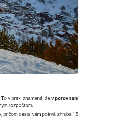
. To v praxi znamená, že
v porovnaní
eným rozpočtom.
e, pričom cesta vám potrvá zhruba 1,5