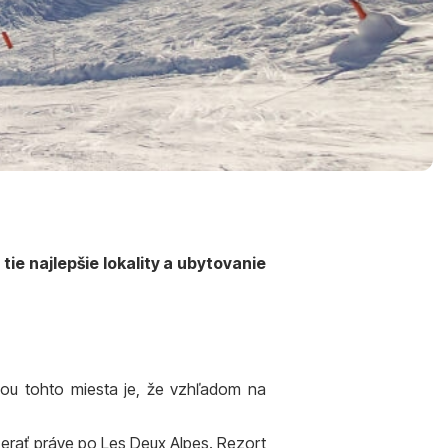
e najlepšie lokality a ubytovanie
odou tohto miesta je, že vzhľadom na
zerať práve po Les Deux Alpes. Rezort