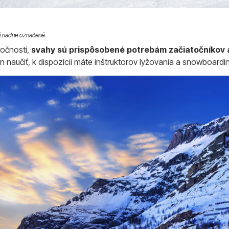
ú riadne označené.
očnosti,
svahy sú prispôsobené potrebám začiatočníkov a
n naučiť, k dispozícii máte inštruktorov lyžovania a snowboardi