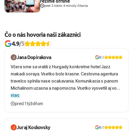
režime offline
pred 3 rokmi
|
4 minúty čítania
Čo o nás hovoria naši zákazníci
4.9
/5
Jana Dopirakova
5
/5
Včera sme sa vratili z Hurgady konkretne hotel Jazz
makadi soraya. Vsetko bolo krasne. Cestovna agentura
travelco splnila nase ocakavania. Komunikacia s panom
Michalinom uzasna a napomocna. Vsetko vysvetlil aj vo
viac
vecernych hodinach zaco sa ospravedlnujem. Hotel
krasny, cisty. Sluzby top. Strava, prostredie, more,
pred 1 týždňom
snorchlovanie. Dakujeme velmi pekne S pozdravom
Juraj Koskovsky
5
/5