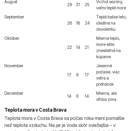
August
Vrchol sezóny,
29
21
25
veľmi teplé more
September
Teplé babie leto,
26
18
24
ideálne na
dovolenku
Október
Mierne teplo,
more ešte
22
14
21
znesiteľné na
kúpanie
November
Jesenné
počasie, viac
17
9
17
vetra a
prehánok
December
Mierna, ale
14
6
14
vlhšia zima
Teplota mora v Costa Brava
Teplota mora v Costa Brava sa počas roka mení pomalšie
než teplota vzduchu. Na jar je voda skôr sviežejšia – v