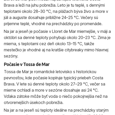
Brava a leží na juhu pobrežia. Leto je tu teplé, s dennými
teplotami okolo 28–30 °C, na plážach býva živo a more v
júli a auguste dosahuje približne 24–25 °C. Večery sú
príjemne teplé, vhodné na prechádzky po promenáde.
Na jar a jeseň je počasie v Lloret de Mar miernejšie, v máji a
októbri sa denné teploty pohybujú okolo 20–23 °C. Zima je
mierna, s teplotami cez deň okolo 13–15 °C, takže
mestečko je vhodné aj na kratšie citybreaky mimo hlavnej
sezóny.
Počasie v Tossa de Mar
Tossa de Mar je romantické letovisko s historickou
pevnosťou, kde počasie kopíruje typický priebeh Costa
Brava. V lete sú denné teploty okolo 27–29 °C, večer sa
mierne ochladí a more v sezóne dosahuje asi 24 °C.
Vďaka zátoke môže byť voda o niečo pokojnejšia než na
otvorenejších úsekoch pobrežia.
Na jar a na jeseň sú teploty ideálne na prechádzky starým