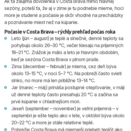
Ak ťa zaujíma dovolenka v Costa Brava mimo hlavnej
sezóny, poteší ťa, že aj v zime je tu podnebie mierne, hoci
more je studené a počasie je skôr vhodné na prechádzky
a poznávanie miest než na kúpanie.
Počasie v Costa Brava – rýchly prehľad počas roka
Leto (jún – august) je teplé a slnečné, denné teploty sa
pohybujú okolo 26–30 °C, večer klesajú na príjemných
18–21 °C. Zrážok je málo a leto je hlavným obdobím,
keď je sezóna Costa Brava v plnom prúde.
Zima (december – február) je mierna, cez deň býva
okolo 13–15 °C, v noci 5–7 °C. Na pobreží často svieti
slnko, no more má len približne 13–14 °C.
Jar (marec – máj) prináša postupné otepľovanie, v máji
už denné teploty často presahujú 20 °C a začína sa
prvé kúpanie v chladnejšom mori.
Jeseň (september – november) je veľmi príjemná – v
septembri je ešte teplo ako v lete, v októbri býva okolo
20–22 °C a more je stále relatívne teplé.
Pobrežie Costa Brava má miernejší priebeh teplôt ako