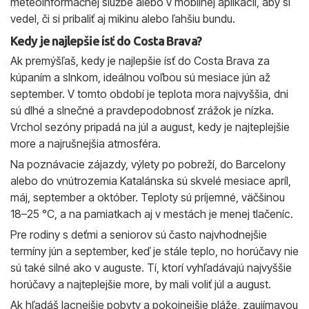
meteoinformačnej službe alebo v mobilnej aplikácii, aby si
vedel, či si pribaliť aj mikinu alebo ľahšiu bundu.
Kedy je najlepšie ísť do Costa Brava?
Ak premýšľaš, kedy je najlepšie ísť do Costa Brava za
kúpaním a slnkom, ideálnou voľbou sú mesiace jún až
september. V tomto období je teplota mora najvyššia, dni
sú dlhé a slnečné a pravdepodobnosť zrážok je nízka.
Vrchol sezóny pripadá na júl a august, kedy je najteplejšie
more a najrušnejšia atmosféra.
Na poznávacie zájazdy, výlety po pobreží, do Barcelony
alebo do vnútrozemia Katalánska sú skvelé mesiace apríl,
máj, september a október. Teploty sú príjemné, väčšinou
18–25 °C, a na pamiatkach aj v mestách je menej tlačeníc.
Pre rodiny s deťmi a seniorov sú často najvhodnejšie
termíny jún a september, keď je stále teplo, no horúčavy nie
sú také silné ako v auguste. Tí, ktorí vyhľadávajú najvyššie
horúčavy a najteplejšie more, by mali voliť júl a august.
Ak hľadáš lacnejšie pobyty a pokojnejšie pláže, zaujímavou