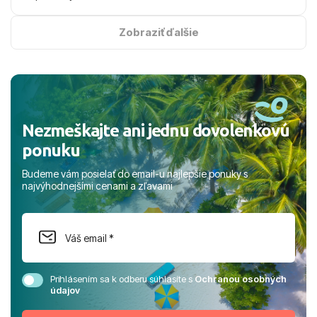
na vysokej úrovni. Všetko bolo zabezpečené na jednotku
s hviezdičkou. ​Už teraz sa tešíme, kam s nami vyrazíte
Zobraziť ďalšie
nabudúce! Ďakujeme za skvelé spomienky. ​S pozdravom
a prianím mnohých ďalších spokojných klientov, Juraj s
rodinou.
Nezmeškajte ani jednu dovolenkovú
ponuku
Budeme vám posielať do email-u najlepšie ponuky s
najvýhodnejšími cenami a zľavami
Prihlásením sa k odberu súhlasíte s
Ochranou osobných
údajov