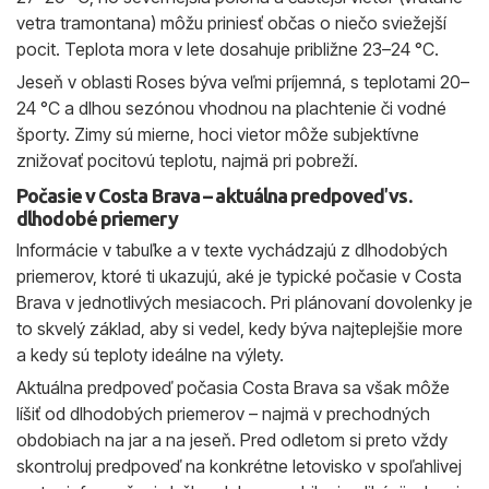
vetra tramontana) môžu priniesť občas o niečo sviežejší
pocit. Teplota mora v lete dosahuje približne 23–24 °C.
Jeseň v oblasti Roses býva veľmi príjemná, s teplotami 20–
24 °C a dlhou sezónou vhodnou na plachtenie či vodné
športy. Zimy sú mierne, hoci vietor môže subjektívne
znižovať pocitovú teplotu, najmä pri pobreží.
Počasie v Costa Brava – aktuálna predpoveď vs.
dlhodobé priemery
Informácie v tabuľke a v texte vychádzajú z dlhodobých
priemerov, ktoré ti ukazujú, aké je typické počasie v Costa
Brava v jednotlivých mesiacoch. Pri plánovaní dovolenky je
to skvelý základ, aby si vedel, kedy býva najteplejšie more
a kedy sú teploty ideálne na výlety.
Aktuálna predpoveď počasia Costa Brava sa však môže
líšiť od dlhodobých priemerov – najmä v prechodných
obdobiach na jar a na jeseň. Pred odletom si preto vždy
skontroluj predpoveď na konkrétne letovisko v spoľahlivej