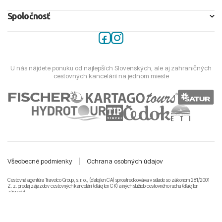
Spoločnosť
U nás nájdete ponuku od najlepších Slovenských, ale aj zahraničných
cestovných kancelárií na jednom mieste
Všeobecné podmienky
|
Ochrana osobných údajov
Cestovná agentúra Travelco Group, s. r. o., (ďalej len CA) sprostredkováva v súlade so zákonom 281/2001
Z. z. predaj zájazdov cestovných kancelárii (ďalej len CK) a iných služieb cestovného ruchu (ďalej len
zájazdy).
© 2011-2026 Travelco Group, s. r. o. Všetky práva vyhradené.