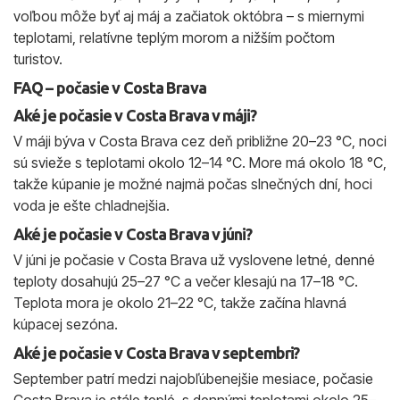
voľbou môže byť aj máj a začiatok októbra – s miernymi
teplotami, relatívne teplým morom a nižším počtom
turistov.
FAQ – počasie v Costa Brava
Aké je počasie v Costa Brava v máji?
V máji býva v Costa Brava cez deň približne 20–23 °C, noci
sú svieže s teplotami okolo 12–14 °C. More má okolo 18 °C,
takže kúpanie je možné najmä počas slnečných dní, hoci
voda je ešte chladnejšia.
Aké je počasie v Costa Brava v júni?
V júni je počasie v Costa Brava už vyslovene letné, denné
teploty dosahujú 25–27 °C a večer klesajú na 17–18 °C.
Teplota mora je okolo 21–22 °C, takže začína hlavná
kúpacej sezóna.
Aké je počasie v Costa Brava v septembri?
September patrí medzi najobľúbenejšie mesiace, počasie