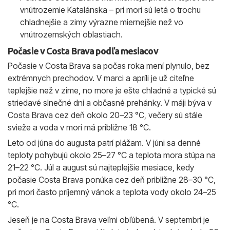
vnútrozemie Katalánska – pri mori sú letá o trochu
chladnejšie a zimy výrazne miernejšie než vo
vnútrozemských oblastiach.
Počasie v Costa Brava podľa mesiacov
Počasie v Costa Brava sa počas roka mení plynulo, bez
extrémnych prechodov. V marci a apríli je už citeľne
teplejšie než v zime, no more je ešte chladné a typické sú
striedavé slnečné dni a občasné prehánky. V máji býva v
Costa Brava cez deň okolo 20–23 °C, večery sú stále
svieže a voda v mori má približne 18 °C.
Leto od júna do augusta patrí plážam. V júni sa denné
teploty pohybujú okolo 25–27 °C a teplota mora stúpa na
21–22 °C. Júl a august sú najteplejšie mesiace, kedy
počasie Costa Brava ponúka cez deň približne 28–30 °C,
pri mori často príjemný vánok a teplota vody okolo 24–25
°C.
Jeseň je na Costa Brava veľmi obľúbená. V septembri je