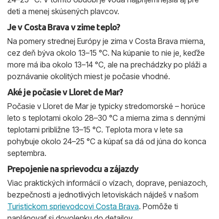
deti a menej skúsených plavcov.
Je v Costa Brava v zime teplo?
Na pomery strednej Európy je zima v Costa Brava mierna,
cez deň býva okolo 13–15 °C. Na kúpanie to nie je, keďže
more má iba okolo 13–14 °C, ale na prechádzky po pláži a
poznávanie okolitých miest je počasie vhodné.
Aké je počasie v Lloret de Mar?
Počasie v Lloret de Mar je typicky stredomorské – horúce
leto s teplotami okolo 28–30 °C a mierna zima s dennými
teplotami približne 13–15 °C. Teplota mora v lete sa
pohybuje okolo 24–25 °C a kúpať sa dá od júna do konca
septembra.
Prepojenie na sprievodcu a zájazdy
Viac praktických informácií o vízach, doprave, peniazoch,
bezpečnosti a jednotlivých letoviskách nájdeš v našom
Turistickom sprievodcovi Costa Brava
. Pomôže ti
naplánovať si dovolenku do detailov.