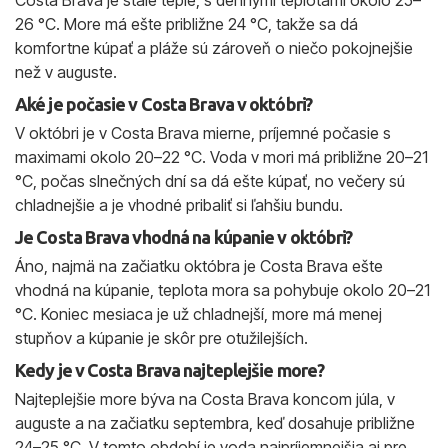
Costa Brava je stále teplé, s dennými teplotami okolo 25–
26 °C. More má ešte približne 24 °C, takže sa dá
komfortne kúpať a pláže sú zároveň o niečo pokojnejšie
než v auguste.
Aké je počasie v Costa Brava v októbri?
V októbri je v Costa Brava mierne, príjemné počasie s
maximami okolo 20–22 °C. Voda v mori má približne 20–21
°C, počas slnečných dní sa dá ešte kúpať, no večery sú
chladnejšie a je vhodné pribaliť si ľahšiu bundu.
Je Costa Brava vhodná na kúpanie v októbri?
Áno, najmä na začiatku októbra je Costa Brava ešte
vhodná na kúpanie, teplota mora sa pohybuje okolo 20–21
°C. Koniec mesiaca je už chladnejší, more má menej
stupňov a kúpanie je skôr pre otužilejších.
Kedy je v Costa Brava najteplejšie more?
Najteplejšie more býva na Costa Brava koncom júla, v
auguste a na začiatku septembra, keď dosahuje približne
24–25 °C. V tomto období je voda najpríjemnejšia aj pre