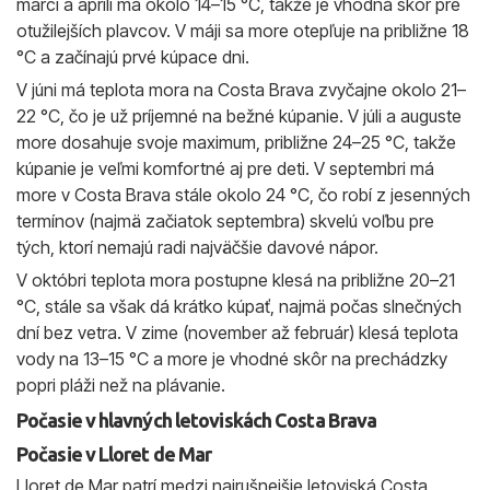
marci a apríli má okolo 14–15 °C, takže je vhodná skôr pre
otužilejších plavcov. V máji sa more otepľuje na približne 18
°C a začínajú prvé kúpace dni.
V júni má teplota mora na Costa Brava zvyčajne okolo 21–
22 °C, čo je už príjemné na bežné kúpanie. V júli a auguste
more dosahuje svoje maximum, približne 24–25 °C, takže
kúpanie je veľmi komfortné aj pre deti. V septembri má
more v Costa Brava stále okolo 24 °C, čo robí z jesenných
termínov (najmä začiatok septembra) skvelú voľbu pre
tých, ktorí nemajú radi najväčšie davové nápor.
V októbri teplota mora postupne klesá na približne 20–21
°C, stále sa však dá krátko kúpať, najmä počas slnečných
dní bez vetra. V zime (november až február) klesá teplota
vody na 13–15 °C a more je vhodné skôr na prechádzky
popri pláži než na plávanie.
Počasie v hlavných letoviskách Costa Brava
Počasie v Lloret de Mar
Lloret de Mar patrí medzi najrušnejšie letoviská Costa