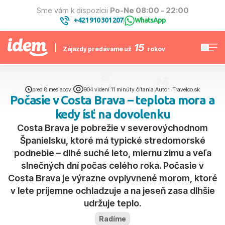
Sme vám k dispozícii
Po-Ne 08:00 - 22:00
+421 910 301 207
WhatsApp
|
15
Zájazdy predávame už
rokov
pred 8 mesiacov
|
904 videní
|
11 minúty čítania
|
Autor: Travelco.sk
Počasie v Costa Brava – teplota mora a
kedy ísť na dovolenku
Costa Brava je pobrežie v severovýchodnom
Španielsku, ktoré má typické stredomorské
podnebie – dlhé suché leto, miernu zimu a veľa
slnečných dní počas celého roka. Počasie v
Costa Brava je výrazne ovplyvnené morom, ktoré
v lete príjemne ochladzuje a na jeseň zasa dlhšie
udržuje teplo.
Radíme