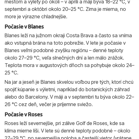
mestom a výlety po okolí – v apríli a máji býva 18–22 °C, v
septembri a októbri okolo 20–25 °C. Zima je mierna, no
more je výrazne chladnejšie.
Počasie v Blanes
Blanes leží na južnom okraji Costa Brava a často sa vníma
ako vstupná brána na toto pobrežie. V lete je počasie v
Blanes veľmi podobné zvyšku regiónu – denné teploty
okolo 27–29 °C, veľa slnečných dní a len málo zrážok.
Teplota mora v augustových dňoch sa pohybuje okolo 24–
25 °C.
Na jar a jeseň je Blanes skvelou voľbou pre tých, ktorí chcú
spojiť kúpanie s výletmi, napríklad do botanických záhrad
alebo do Barcelony. V máji a v septembri tu býva okolo 22–
26 °C cez deň, večer je príjemne sviežo.
Počasie v Roses
Roses leží severnejšie, pri zálive Golf de Roses, kde sa
klíma mierne líši. V lete sú denné teploty podobné – okolo
27–29 °C, no severnejšia poloha a častejší vietor (vrátane