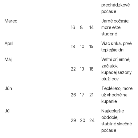
prechádzkové
počasie
Marec
Jarné počasie,
16
8
14
more ešte
studené
Apríl
Viac slnka, prvé
18
10
15
teplejšie dni
Máj
Veľmi príjemné,
začiatok
22
13
18
kúpacej sezóny
otužilcov
Jún
Teplé leto, more
26
17
21
už vhodné na
kúpanie
Júl
Najteplejšie
obdobie,
29
20
24
stabilné slnečné
počasie