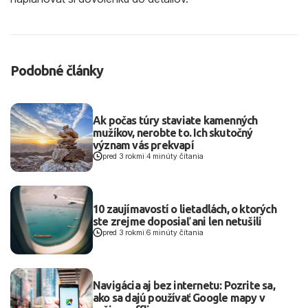
Podobné články
Ak počas túry staviate kamenných
mužíkov, nerobte to. Ich skutočný
význam vás prekvapí
pred 3 rokmi
|
4 minúty čítania
10 zaujímavostí o lietadlách, o ktorých
ste zrejme doposiaľ ani len netušili
pred 3 rokmi
|
6 minúty čítania
Navigácia aj bez internetu: Pozrite sa,
ako sa dajú používať Google mapy v