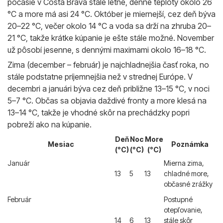
počasie v Costa Brava stále letné, denné teploty okolo 26
°C a more má asi 24 °C. Október je miernejší, cez deň býva
20–22 °C, večer okolo 14 °C a voda sa drží na zhruba 20–
21 °C, takže krátke kúpanie je ešte stále možné. November
už pôsobí jesenne, s dennými maximami okolo 16–18 °C.
Zima (december – február) je najchladnejšia časť roka, no
stále podstatne príjemnejšia než v strednej Európe. V
decembri a januári býva cez deň približne 13–15 °C, v noci
5–7 °C. Občas sa objavia daždivé fronty a more klesá na
13–14 °C, takže je vhodné skôr na prechádzky popri
pobreží ako na kúpanie.
Deň
Noc
More
Mesiac
Poznámka
(°C)
(°C)
(°C)
Január
Mierna zima,
13
5
13
chladné more,
občasné zrážky
Február
Postupné
otepľovanie,
14
6
13
stále skôr