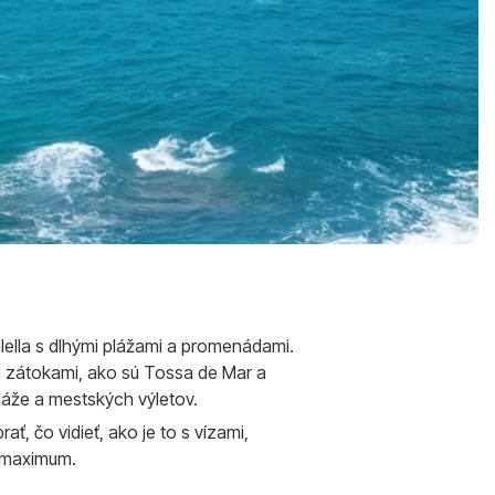
lella s dlhými plážami a promenádami.
i zátokami, ako sú Tossa de Mar a
pláže a mestských výletov.
ť, čo vidieť, ako je to s vízami,
l maximum.