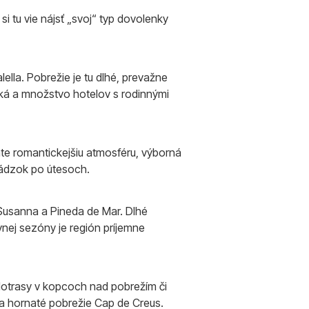
i tu vie nájsť „svoj“ typ dovolenky
ella. Pobrežie je tu dlhé, prevažne
ká a množstvo hotelov s rodinnými
dáte romantickejšiu atmosféru, výborná
hádzok po útesoch.
ta Susanna a Pineda de Mar. Dlhé
nej sezóny je región príjemne
lotrasy v kopcoch nad pobrežím či
ka hornaté pobrežie Cap de Creus.