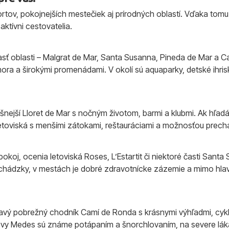
ov, pokojnejších mestečiek aj prírodných oblastí. Vďaka tomu s
 aktívni cestovatelia.
asť oblasti – Malgrat de Mar, Santa Susanna, Pineda de Mar a Cal
ra a širokými promenádami. V okolí sú aquaparky, detské ihris
rušnejší Lloret de Mar s nočným životom, barmi a klubmi. Ak hľa
 letoviská s menšími zátokami, reštauráciami a možnosťou prec
i pokoj, ocenia letoviská Roses, L’Estartit či niektoré časti San
echádzky, v mestách je dobré zdravotnícke zázemie a mimo hlav
mavý pobrežný chodník Camí de Ronda s krásnymi výhľadmi, cyk
trovy Medes sú známe potápaním a šnorchlovaním, na severe lá