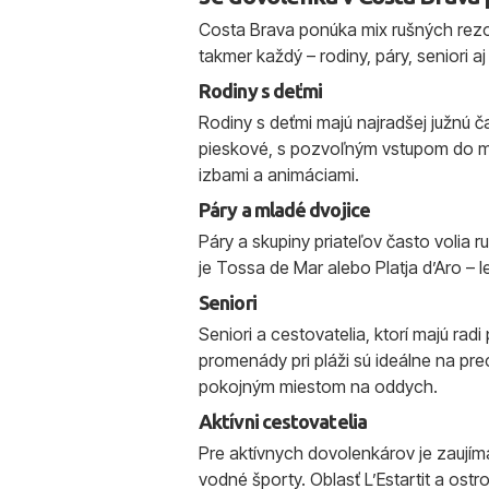
Costa Brava ponúka mix rušných rezort
takmer každý – rodiny, páry, seniori aj
Rodiny s deťmi
Rodiny s deťmi majú najradšej južnú č
pieskové, s pozvoľným vstupom do mo
izbami a animáciami.
Páry a mladé dvojice
Páry a skupiny priateľov často volia 
je Tossa de Mar alebo Platja d’Aro –
Seniori
Seniori a cestovatelia, ktorí majú rad
promenády pri pláži sú ideálne na pr
pokojným miestom na oddych.
Aktívni cestovatelia
Pre aktívnych dovolenkárov je zaují
vodné športy. Oblasť L’Estartit a os