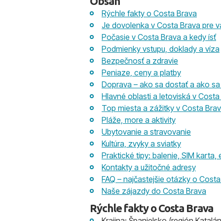
Obsah
Rýchle fakty o Costa Brava
Je dovolenka v Costa Brava pre v
Počasie v Costa Brava a kedy ísť
Podmienky vstupu, doklady a víza
Bezpečnosť a zdravie
Peniaze, ceny a platby
Doprava – ako sa dostať a ako sa
Hlavné oblasti a letoviská v Costa
Top miesta a zážitky v Costa Bra
Pláže, more a aktivity
Ubytovanie a stravovanie
Kultúra, zvyky a sviatky
Praktické tipy: balenie, SIM karta, 
Kontakty a užitočné adresy
FAQ – najčastejšie otázky o Costa
Naše zájazdy do Costa Brava
Rýchle fakty o Costa Brava
Krajina: Španielsko (región Katalá