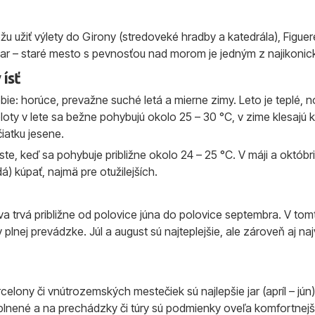
 môžu užiť výlety do Girony (stredoveké hradby a katedrála), Figu
ar – staré mesto s pevnosťou nad morom je jedným z najikonic
 ísť
: horúce, prevažne suché letá a mierne zimy. Leto je teplé, n
ty v lete sa bežne pohybujú okolo 25 – 30 °C, v zime klesajú k
čiatku jesene.
ste, keď sa pohybuje približne okolo 24 – 25 °C. V máji a októbri 
) kúpať, najmä pre otužilejších.
 trvá približne od polovice júna do polovice septembra. V tomt
 v plnej prevádzke. Júl a august sú najteplejšie, ale zároveň aj 
elony či vnútrozemských mestečiek sú najlepšie jar (apríl – jún
eplnené a na prechádzky či túry sú podmienky oveľa komfortnejš