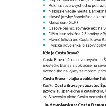
Poloha: severovýchodné pobrežie
Najbližšie väčšie mestá: Barcelona
Hlavné jazyky: španielčina a katal
Mena: euro (EUR)
Časové pásmo: rovnaké ako na S
Dĺžka letu: približne 2,5 hodiny z
Hlavné letiská pre Costa Brava: 
Typická dovolenka: plážový pobyt,
Kde je Costa Brava?
Costa Brava leží na severovýchode Š
mestečku Blanes a pokračuje na sever
východisko na výlety za morom, príro
Costa Brava – vlajka a základné fa
Keďže
Costa Brava je súčasťou Šp
jazykmi sú španielčina a katalánčina,
zo Slovenska alebo Česka nemusia r
Je dovolenka v Costa Brava 