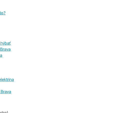
ás?
 hýbať
 Brava
va
elektrina
 Brava
nsko)