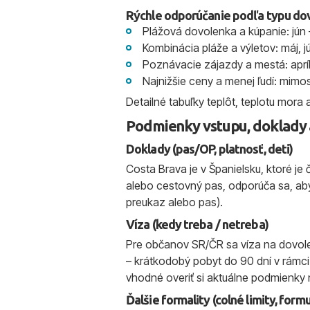
Rýchle odporúčanie podľa typu do
Plážová dovolenka a kúpanie: jún 
Kombinácia pláže a výletov: máj, 
Poznávacie zájazdy a mestá: apríl
Najnižšie ceny a menej ľudí: mimos
Detailné tabuľky teplôt, teplotu mora
Podmienky vstupu, doklady 
Doklady (pas/OP, platnosť, deti)
Costa Brava je v Španielsku, ktoré 
alebo cestovný pas, odporúča sa, aby
preukaz alebo pas).
Víza (kedy treba / netreba)
Pre občanov SR/ČR sa víza na dovole
– krátkodobý pobyt do 90 dní v rámci
vhodné overiť si aktuálne podmienky 
Ďalšie formality (colné limity, form