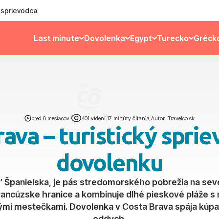
ý sprievodca
Last minute
Dovolenka
Egypt
Turecko
Gréck
pred 8 mesiacov
|
401 videní
|
17 minúty čítania
|
Autor: Travelco.sk
ava – turistický spri
dovolenku
 Španielska, je pás stredomorského pobrežia na seve
rancúzske hranice a kombinuje dlhé pieskové pláže s
ými mestečkami. Dovolenka v Costa Brava spája kúpani
oddych.