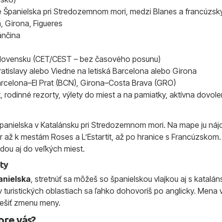
 Španielska pri Stredozemnom mori, medzi Blanes a francúzsk
, Girona, Figueres
ánčina
lovensku (CET/CEST – bez časového posunu)
 Bratislavy alebo Viedne na letiská Barcelona alebo Girona
Barcelona–El Prat (BCN), Girona–Costa Brava (GRO)
 rodinné rezorty, výlety do miest a na pamiatky, aktívna dovol
panielska v Katalánsku pri Stredozemnom mori. Na mape ju nájd
 až k mestám Roses a L’Estartit, až po hranice s Francúzskom.
dou aj do veľkých miest.
kty
anielska
, stretnúť sa môžeš so španielskou vlajkou aj s katalá
 v turistických oblastiach sa ľahko dohovoríš po anglicky. Mena 
iešiť zmenu meny.
pre vás?