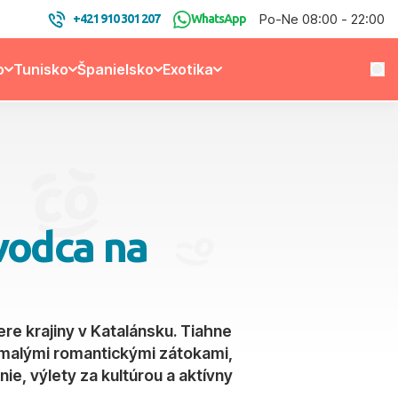
Po-Ne 08:00 - 22:00
+421 910 301 207
WhatsApp
o
Tunisko
Španielsko
Exotika
evodca na
re krajiny v Katalánsku. Tiahne
 malými romantickými zátokami,
e, výlety za kultúrou a aktívny