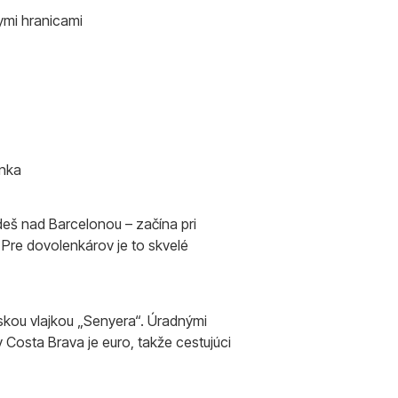
ymi hranicami
enka
eš nad Barcelonou – začína pri
 Pre dovolenkárov je to skvelé
nskou vlajkou „Senyera“. Úradnými
v Costa Brava je euro, takže cestujúci