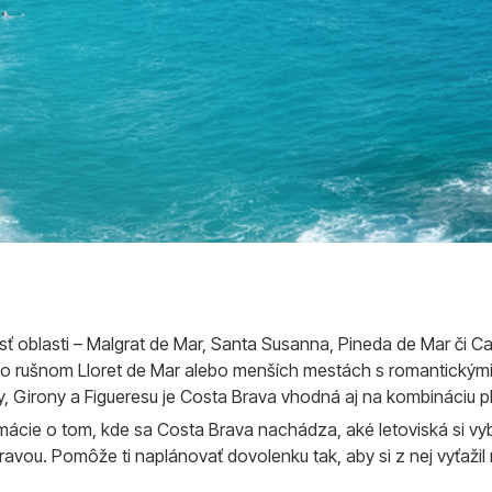
sť oblasti – Malgrat de Mar, Santa Susanna, Pineda de Mar či Ca
u po rušnom Lloret de Mar alebo menších mestách s romantickým
ny, Girony a Figueresu je Costa Brava vhodná aj na kombináciu 
mácie o tom, kde sa Costa Brava nachádza, aké letoviská si vybra
vou. Pomôže ti naplánovať dovolenku tak, aby si z nej vyťaži