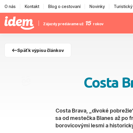
O nás
Kontakt
Blog o cestovaní
Novinky
Turistick
15
Zájazdy predávame už
rokov
Späť k výpisu článkov
Costa Br
Costa Brava, „divoké pobrežie“
sa od mestečka Blanes až po f
borovicovými lesmi a historick