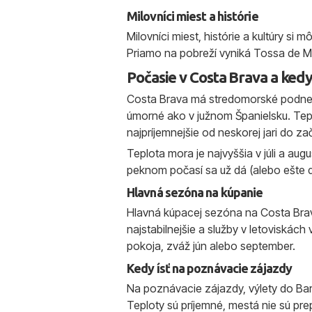
Milovníci miest a histórie
Milovníci miest, histórie a kultúry si
Priamo na pobreží vyniká Tossa de M
Počasie v Costa Brava a kedy
Costa Brava má stredomorské podnebie
úmorné ako v južnom Španielsku. Teplo
najpríjemnejšie od neskorej jari do za
Teplota mora je najvyššia v júli a augu
peknom počasí sa už dá (alebo ešte dá
Hlavná sezóna na kúpanie
Hlavná kúpacej sezóna na Costa Brava
najstabilnejšie a služby v letoviskách
pokoja, zváž jún alebo september.
Kedy ísť na poznávacie zájazdy
Na poznávacie zájazdy, výlety do Barc
Teploty sú príjemné, mestá nie sú pr