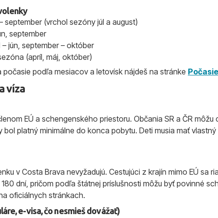
volenky
– september (vrchol sezóny júl a august)
jún, september
 – jún, september – október
ezóna (apríl, máj, október)
 a počasie podľa mesiacov a letovísk nájdeš na stránke
Počasie
a víza
je členom EÚ a schengenského priestoru. Občania SR a ČR môžu 
 bol platný minimálne do konca pobytu. Deti musia mať vlastný
nku v Costa Brava nevyžadujú. Cestujúci z krajín mimo EÚ sa 
 180 dní, pričom podľa štátnej príslušnosti môžu byť povinné sc
na oficiálnych stránkach.
uláre, e-visa, čo nesmieš dovážať)