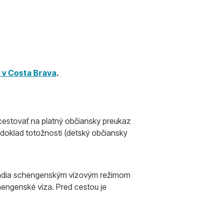
 v Costa Brava
.
cestovať na platný občiansky preukaz
 doklad totožnosti (detský občiansky
riadia schengenským vízovým režimom
hengenské víza. Pred cestou je