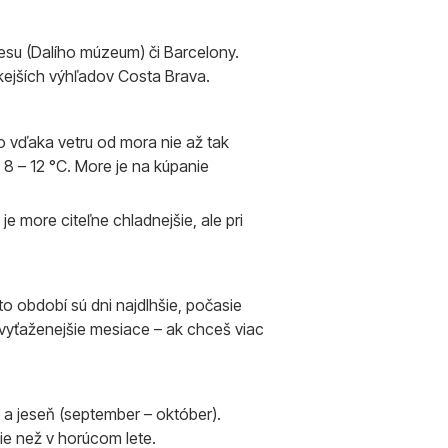
eresu (Dalího múzeum) či Barcelony.
kejších výhľadov Costa Brava.
o vďaka vetru od mora nie až tak
 8 – 12 °C. More je na kúpanie
je more citeľne chladnejšie, ale pri
o období sú dni najdlhšie, počasie
najvyťaženejšie mesiace – ak chceš viac
) a jeseň (september – október).
ie než v horúcom lete.