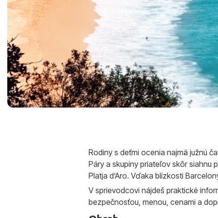
Rodiny s deťmi ocenia najmä južnú ča
Páry a skupiny priateľov skôr siahn
Platja d’Aro. Vďaka blízkosti Barcelo
V sprievodcovi nájdeš praktické infor
bezpečnosťou, menou, cenami a dopra