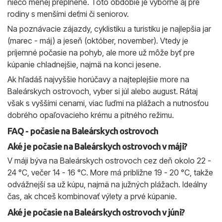
niečo menej preplnené. Toto obdobie je výborné aj pre
rodiny s menšími deťmi či seniorov.
Na poznávacie zájazdy, cyklistiku a turistiku je najlepšia jar
(marec - máj) a jeseň (október, november). Vtedy je
príjemné počasie na pohyb, ale more už môže byť pre
kúpanie chladnejšie, najmä na konci jesene.
Ak hľadáš najvyššie horúčavy a najteplejšie more na
Baleárskych ostrovoch, vyber si júl alebo august. Rátaj
však s vyššími cenami, viac ľuďmi na plážach a nutnosťou
dobrého opaľovacieho krému a pitného režimu.
FAQ - počasie na Baleárskych ostrovoch
Aké je počasie na Baleárskych ostrovoch v máji?
V máji býva na Baleárskych ostrovoch cez deň okolo 22 -
24 °C, večer 14 - 16 °C. More má približne 19 - 20 °C, takže
odvážnejší sa už kúpu, najmä na južných plážach. Ideálny
čas, ak chceš kombinovať výlety a prvé kúpanie.
Aké je počasie na Baleárskych ostrovoch v júni?