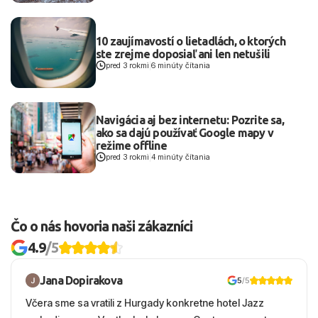
10 zaujímavostí o lietadlách, o ktorých
ste zrejme doposiaľ ani len netušili
pred 3 rokmi
|
6 minúty čítania
Navigácia aj bez internetu: Pozrite sa,
ako sa dajú používať Google mapy v
režime offline
pred 3 rokmi
|
4 minúty čítania
Čo o nás hovoria naši zákazníci
4.9
/5
Jana Dopirakova
5
/5
Včera sme sa vratili z Hurgady konkretne hotel Jazz