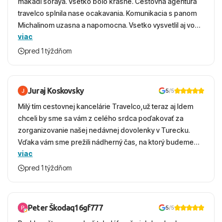
makadi soraya. Vsetko bolo krasne. Cestovna agentura
travelco splnila nase ocakavania. Komunikacia s panom
Michalinom uzasna a napomocna. Vsetko vysvetlil aj vo
viac
vecernych hodinach zaco sa ospravedlnujem. Hotel
krasny, cisty. Sluzby top. Strava, prostredie, more,
pred 1 týždňom
snorchlovanie. Dakujeme velmi pekne S pozdravom
Juraj Koskovsky
5
/5
Milý tím cestovnej kancelárie Travelco,už teraz aj Idem
chceli by sme sa vám z celého srdca poďakovať za
zorganizovanie našej nedávnej dovolenky v Turecku.
Vďaka vám sme prežili nádherný čas, na ktorý budeme
viac
ešte dlho s úsmevom spomínať. ​Všetko prebehlo
absolútne hladko – od prvotného výberu zájazdu, cez
pred 1 týždňom
ochotnú komunikáciu, až po samotný transfer a pobyt. ​
Ubytovaní sme boli v hoteli TUI Magic Life Jacaranda a
bola to trefa do čierneho! ​Čo nás dostalo najviac: ​Skvelé
Peter Škodaq16gf777
5
/5
služby a personál: Vždy usmievaví, ochotní a starostliví