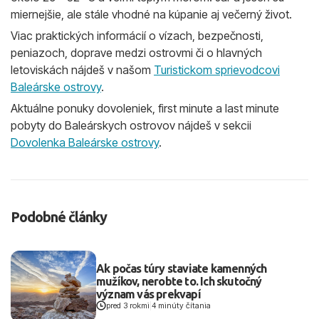
miernejšie, ale stále vhodné na kúpanie aj večerný život.
Viac praktických informácií o vízach, bezpečnosti,
peniazoch, doprave medzi ostrovmi či o hlavných
letoviskách nájdeš v našom
Turistickom sprievodcovi
Baleárske ostrovy
.
Aktuálne ponuky dovoleniek, first minute a last minute
pobyty do Baleárskych ostrovov nájdeš v sekcii
Dovolenka Baleárske ostrovy
.
Podobné články
Ak počas túry staviate kamenných
mužíkov, nerobte to. Ich skutočný
význam vás prekvapí
pred 3 rokmi
|
4 minúty čítania