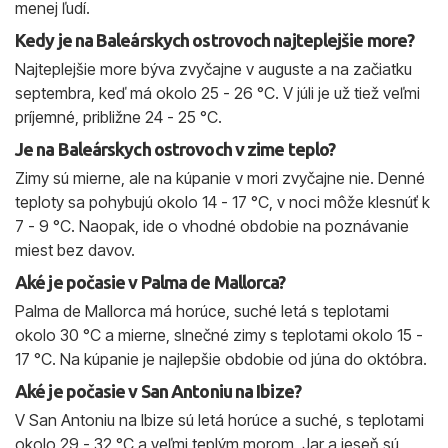
menej ľudí.
Kedy je na Baleárskych ostrovoch najteplejšie more?
Najteplejšie more býva zvyčajne v auguste a na začiatku
septembra, keď má okolo 25 - 26 °C. V júli je už tiež veľmi
príjemné, približne 24 - 25 °C.
Je na Baleárskych ostrovoch v zime teplo?
Zimy sú mierne, ale na kúpanie v mori zvyčajne nie. Denné
teploty sa pohybujú okolo 14 - 17 °C, v noci môže klesnúť k
7 - 9 °C. Naopak, ide o vhodné obdobie na poznávanie
miest bez davov.
Aké je počasie v Palma de Mallorca?
Palma de Mallorca má horúce, suché letá s teplotami
okolo 30 °C a mierne, slnečné zimy s teplotami okolo 15 -
17 °C. Na kúpanie je najlepšie obdobie od júna do októbra.
Aké je počasie v San Antoniu na Ibize?
V San Antoniu na Ibize sú letá horúce a suché, s teplotami
okolo 29 - 32 °C a veľmi teplým morom. Jar a jeseň sú