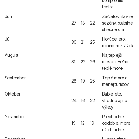
kompromis
teplôt
Jún
Začiatok hlavnej
27
18
22
sezóny, stabilné
slnečné dni
Júl
Horúce leto,
30
21
25
minimum zrážok
August
Najteplejší
31
22
26
mesiac, veľmi
teplé more
September
Teplé more a
28
19
25
menej turistov
Október
Babie leto,
24
16
22
vhodné aj na
výlety
November
Prechodné
19
12
19
obdobie, more
už chladne