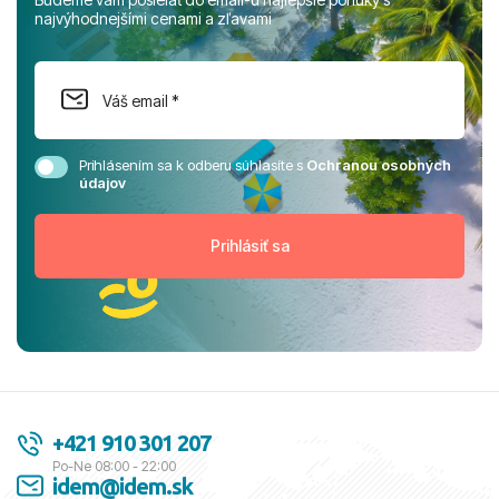
najvýhodnejšími cenami a zľavami
Prihlásením sa k odberu súhlasíte s
Ochranou osobných
údajov
+421 910 301 207
Po-Ne 08:00 - 22:00
idem@idem.sk