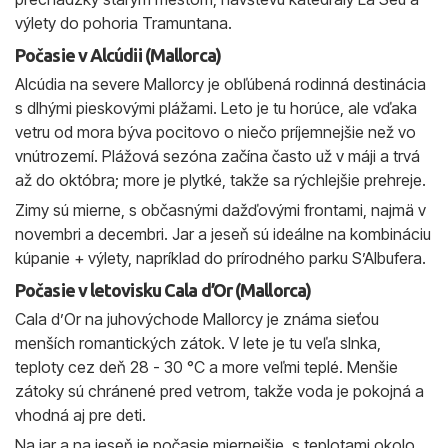
výlety do pohoria Tramuntana.
Počasie v Alcúdii (Mallorca)
Alcúdia na severe Mallorcy je obľúbená rodinná destinácia
s dlhými pieskovými plážami. Leto je tu horúce, ale vďaka
vetru od mora býva pocitovo o niečo príjemnejšie než vo
vnútrozemí. Plážová sezóna začína často už v máji a trvá
až do októbra; more je plytké, takže sa rýchlejšie prehreje.
Zimy sú mierne, s občasnými dažďovými frontami, najmä v
novembri a decembri. Jar a jeseň sú ideálne na kombináciu
kúpanie + výlety, napríklad do prírodného parku S’Albufera.
Počasie v letovisku Cala d’Or (Mallorca)
Cala d’Or na juhovýchode Mallorcy je známa sieťou
menších romantických zátok. V lete je tu veľa slnka,
teploty cez deň 28 - 30 °C a more veľmi teplé. Menšie
zátoky sú chránené pred vetrom, takže voda je pokojná a
vhodná aj pre deti.
Na jar a na jeseň je počasie miernejšie, s teplotami okolo