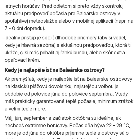
letných horúčav. Pred odletom si preto vždy skontroluj
aktuálnu predpoveď počasia pre Baleárske ostrovy v
spoľahlivej meteoslužbe alebo v mobilnej aplikácii (napr. na
7 - 0 dní dopredu).
Ideálny prístup je spojiť dlhodobé priemery (aby si vedel,
kedy je hlavná sezóna) s aktuálnou predpoveďou, ktorá ti
ukáže, či si máš pribaliť aj ľahkú bundu, alebo skôr extra
opaľovací krém.
Kedy je najlepšie ísť na Baleárske ostrovy?
Ak premýšľaš, kedy je najlepšie ísť na Baleárske ostrovovy
na klasickú plážovú dovolenku, najistejšou voľbou je
obdobie od polovice júna do polovice septembra. Vtedy
máš prakticky garantované teplé počasie, minimum zrážok
a veľmi teplé more.
Máj, jún, september a začiatok októbra sú ideálne, ak
nechceš extrémne horúčavy. Počas dňa býva 22 - 28 °C,
more je od júna do októbra príjemne teplé a ostrovy sú o