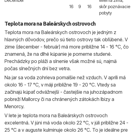
December
Mierna zima,
16
9
16
skôr poznávacie
pobyty
Teplota mora na Baleárskych ostrovoch
Teplota mora na Baleárskych ostrovoch je jedným z
hlavných dôvodov, prečo sú tieto ostrovy tak obľúbené. V
zime (december - február) má more približne 14 - 16 °C, čo
znamená, že na dlhé kúpanie je pomerne studené.
Prechádzky po pláži a slnenie však možné sú, najmä
počas slnečných dní bez vetra.
Na jar sa voda zohrieva pomalšie než vzduch. V apríli má
okolo 16 - 17 °C, v máji približne 19 - 20 °C. Vtedy sa
začínajú kúpať odvážnejší - častejšie na juhozápadnom
pobreží Mallorcy či na chránených zátokách Ibizy a
Menorcy.
V lete je teplota mora na Baleárskych ostrovoch
excelentná. V júni má voda okolo 22 °C, v júli približne 24 -
25 °C a v auguste kulminuje okolo 26 °C. To je ideálne pre