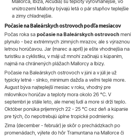
Mallorca, Ibiza, Alcúdia) sú teploty vyrovnanejšie, vo
vnútrozemí Mallorky bývajú letá o pár stupňov teplejšie
a zimy chladnejšie.
Počasie na Baleárskych ostrovoch podľa mesiacov
Počas roka sa
počasie na Baleárskych ostrovoch
mení
plynulo - bez extrémnych zimných mrazov, ale s výraznou
letnou horúčavou. Jar (marec a apríl) je ešte vhodnejšia na
turistiku a cyklistiku, v máji už mnohí začínajú s kúpaním,
najmä na chránených plážach Mallorcy a Ibizy.
Počasie na Baleárskych ostrovoch v júni a v júli je už
typicky letné - slnko, minimum dažďa a veľmi teplé more.
August býva najteplejší mesiac v roku, vhodný pre
milovníkov horúčav a teploty mora okolo 26 °C. V
septembri je stále leto, ale menej ľudí a more si drží teplo.
Október ponúka príjemných 22 - 25 °C cez deň a kúpanie
pre tých, čo nepotrebujú úplne tropické podmienky.
Zima (december - február) je skôr o prechádzkach po
promenádach, výlete do hôr Tramuntana na Mallorce či