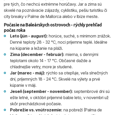
pre tých, čo nechcú extrémne horúčavy. Jar a zima sú
skvelé na poznávacie zájazdy, cyklistiku, pešiu turistiku či
city breaky v Palme de Mallorca alebo v Ibize meste.
Počasie na Baleárskych ostrovoch - rýchly prehľad
počas roka
Leto (jún - august):
horúce, suché, s minimom zrážok.
Denné teploty 28 - 32 °C, noci príjemne teplé. Ideálne
na kúpanie a ležanie na pláži.
Zima (december - február):
mierna, s dennými
teplotami okolo 14 - 17 °C. Občasné dažde a
chladnejšie vetry, more je studené.
Jar (marec - máj):
rýchlo sa otepľuje, veľa slnečných
dní, príjemných 18 - 24 °C. Skvelé na výlety a prvé
kúpanie v máji.
Jeseň (september - november):
septembrové dni sú
ešte letné, v októbri príjemné babie leto, v novembri už
skôr prechádzkové počasie.
Pobrežie vs. vnútrozemie:
na pobreží (Palma de