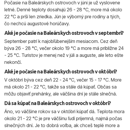
Počasie na Baleárskych ostrovoch v júni je už vyslovene
letné. Denné teploty dosahujú 26 - 28 °C, more má okolo
22 °C a prší len zriedka. Jún je výborný pre rodiny a tých,
čo nechcú augustové horúčavy.
Aké je počasie na Baleárskych ostrovoch v septembri?
September patrí k najobľúbenejším mesiacom. Cez deň
býva 26 - 28 °C, večer okolo 19 °C a more má približne 24
- 25 °C. Turistov je menej než v júli a auguste, ale leto ešte
nekončí.
Aké je počasie na Baleárskych ostrovoch v októbri?
V októbri býva cez deň 22 - 24 °C, večer 15 - 17 °C. More
má okolo 21 - 22 °C, takže sa stále dá kúpať. Občas sa
môžu objaviť prehánky, ale väčšina dní je stále slnečná.
Dá sa kúpať na Baleárskych ostrovoch v októbri?
Áno, vo väčšine rokov sa v októbri kúpať dá. Teplota mora
okolo 21 - 22 °C je pre väčšinu ľudí prijemná, najmä počas
slnečných dní. Je to dobrá voľba, ak chceš teplé more a