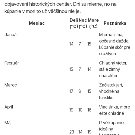
objavovaní historických centier. Dni sú mierne, no na
kúpanie v mori to už väčšinou nie je.
Deň
Noc
More
Mesiac
Poznámka
(°C)
(°C)
(°C)
Január
Mierna zima,
občasné dažde,
14
7
15
kúpanie skôr pre
otužilých
Február
Chladný vietor,
15
7
14
stále zimný
charakter
Marec
Začiatok jari,
17
8
15
vhodné na
turistiku
Apríl
Viac slnka, more
19
10
16
ešte chladné
Máj
Prvé kúpanie,
ideálny
23
14
19