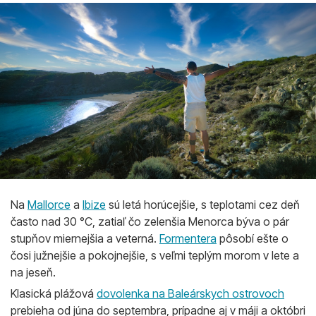
Na
Mallorce
a
Ibize
sú letá horúcejšie, s teplotami cez deň
často nad 30 °C, zatiaľ čo zelenšia Menorca býva o pár
stupňov miernejšia a veterná.
Formentera
pôsobí ešte o
čosi južnejšie a pokojnejšie, s veľmi teplým morom v lete a
na jeseň.
Klasická plážová
dovolenka na Baleárskych ostrovoch
prebieha od júna do septembra, prípadne aj v máji a októbri