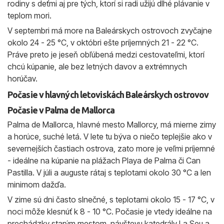
rodiny s deťmi aj pre tých, ktorí si radi užijú dlhé plávanie v
teplom mori.
V septembri má more na Baleárskych ostrovoch zvyčajne
okolo 24 - 25 °C, v októbri ešte príjemných 21 - 22 °C.
Práve preto je jeseň obľúbená medzi cestovateľmi, ktorí
chcú kúpanie, ale bez letných davov a extrémnych
horúčav.
Počasie v hlavných letoviskách Baleárskych ostrovov
Počasie v Palma de Mallorca
Palma de Mallorca, hlavné mesto Mallorcy, má mierne zimy
a horúce, suché letá. V lete tu býva o niečo teplejšie ako v
severnejších častiach ostrova, zato more je veľmi príjemné
- ideálne na kúpanie na plážach Playa de Palma či Can
Pastilla. V júli a auguste rátaj s teplotami okolo 30 °C a len
minimom dažďa.
V zime sú dni často slnečné, s teplotami okolo 15 - 17 °C, v
noci môže klesnúť k 8 - 10 °C. Počasie je vtedy ideálne na
prechádzky starým mestom, návštevu katedrály La Seu a