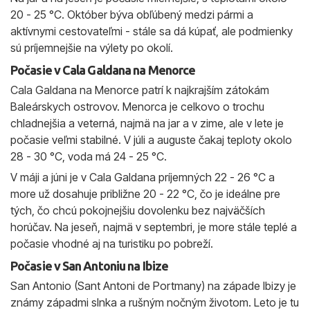
20 - 25 °C. Október býva obľúbený medzi pármi a
aktívnymi cestovateľmi - stále sa dá kúpať, ale podmienky
sú príjemnejšie na výlety po okolí.
Počasie v Cala Galdana na Menorce
Cala Galdana na Menorce patrí k najkrajším zátokám
Baleárskych ostrovov. Menorca je celkovo o trochu
chladnejšia a veterná, najmä na jar a v zime, ale v lete je
počasie veľmi stabilné. V júli a auguste čakaj teploty okolo
28 - 30 °C, voda má 24 - 25 °C.
V máji a júni je v Cala Galdana príjemných 22 - 26 °C a
more už dosahuje približne 20 - 22 °C, čo je ideálne pre
tých, čo chcú pokojnejšiu dovolenku bez najväčších
horúčav. Na jeseň, najmä v septembri, je more stále teplé a
počasie vhodné aj na turistiku po pobreží.
Počasie v San Antoniu na Ibize
San Antonio (Sant Antoni de Portmany) na západe Ibizy je
známy západmi slnka a rušným nočným životom. Leto je tu