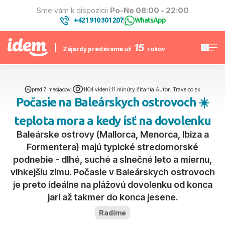
Sme vám k dispozícii
Po-Ne 08:00 - 22:00
+421 910 301 207
WhatsApp
|
15
Zájazdy predávame už
rokov
pred 7 mesiacov
|
1104 videní
|
11 minúty čítania
|
Autor: Travelco.sk
Počasie na Baleárskych ostrovoch ☀️
teplota mora a kedy ísť na dovolenku
Baleárske ostrovy (Mallorca, Menorca, Ibiza a
Formentera) majú typické stredomorské
podnebie - dlhé, suché a slnečné leto a miernu,
vlhkejšiu zimu. Počasie v Baleárskych ostrovoch
je preto ideálne na plážovú dovolenku od konca
jari až takmer do konca jesene.
Radíme