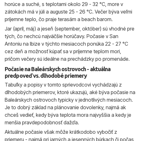
horúce a suché, s teplotami okolo 29 - 32 °C, more v
zátokách má v júli a auguste 25 - 26 °C. Večer býva veľmi
príjemne teplo, čo praje terasám a beach barom.
Jar (apríl, máj) a jeseň (september, október) sú vhodné pre
tých, čo nechcú najväčšie horúčavy. Počasie v San
Antoniu na Ibize v týchto mesiacoch ponúka 22 - 27 °C
cez deň a možnosť kúpať sa v príjemne teplom mori,
pričom večery sú ideálne na prechádzky po promenáde.
Počasie na Baleárskych ostrovoch - aktuálna
predpoveď vs. dlhodobé priemery
Tabuľky a popisy v tomto sprievodcovi vychádzajú z
dlhodobých priemerov, ktoré ukazujú, aké býva počasie na
Baleárskych ostrovoch typicky v jednotlivých mesiacoch.
Je to dobrý základ na plánovanie dovolenky, najmä ak
chceš vedieť, kedy býva teplota mora najvyššia a kedy je
menšia pravdepodobnosť dažďa.
Aktuálne počasie však môže krátkodobo vybočiť z
priemeru - najmä pri jarných a jesenných búrkach či počas