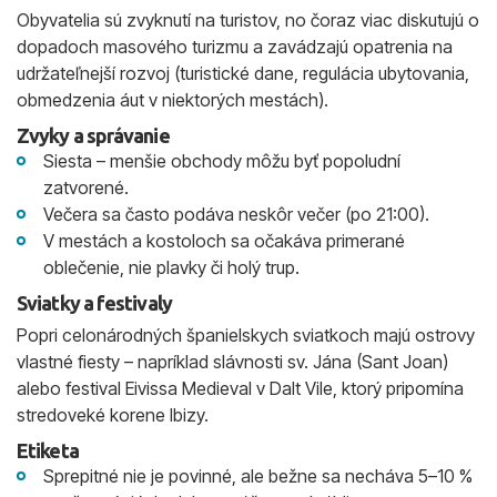
Obyvatelia sú zvyknutí na turistov, no čoraz viac diskutujú o
dopadoch masového turizmu a zavádzajú opatrenia na
udržateľnejší rozvoj (turistické dane, regulácia ubytovania,
obmedzenia áut v niektorých mestách).
Zvyky a správanie
Siesta – menšie obchody môžu byť popoludní
zatvorené.
Večera sa často podáva neskôr večer (po 21:00).
V mestách a kostoloch sa očakáva primerané
oblečenie, nie plavky či holý trup.
Sviatky a festivaly
Popri celonárodných španielskych sviatkoch majú ostrovy
vlastné fiesty – napríklad slávnosti sv. Jána (Sant Joan)
alebo festival Eivissa Medieval v Dalt Vile, ktorý pripomína
stredoveké korene Ibizy.
Etiketa
Sprepitné nie je povinné, ale bežne sa necháva 5–10 %