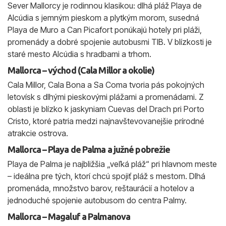
Sever Mallorcy je rodinnou klasikou: dlhá pláž Playa de
Alcúdia s jemným pieskom a plytkým morom, susedná
Playa de Muro a Can Picafort ponúkajú hotely pri pláži,
promenády a dobré spojenie autobusmi TIB. V blízkosti je
staré mesto Alcúdia s hradbami a trhom.
Mallorca – východ (Cala Millor a okolie)
Cala Millor, Cala Bona a Sa Coma tvoria pás pokojných
letovísk s dlhými pieskovými plážami a promenádami. Z
oblasti je blízko k jaskyniam Cuevas del Drach pri Porto
Cristo, ktoré patria medzi najnavštevovanejšie prírodné
atrakcie ostrova.
Mallorca – Playa de Palma a južné pobrežie
Playa de Palma je najbližšia „veľká pláž“ pri hlavnom meste
– ideálna pre tých, ktorí chcú spojiť pláž s mestom. Dlhá
promenáda, množstvo barov, reštaurácií a hotelov a
jednoduché spojenie autobusom do centra Palmy.
Mallorca – Magaluf a Palmanova