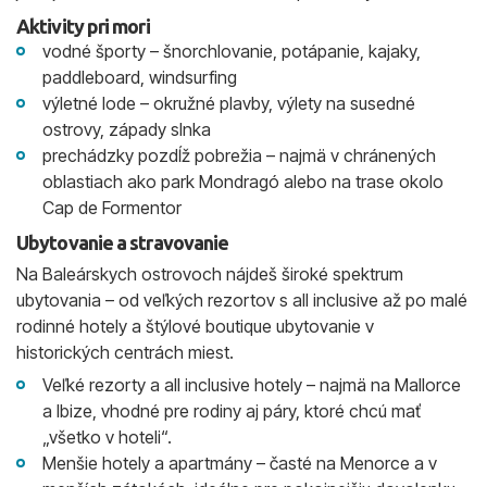
Aktivity pri mori
vodné športy – šnorchlovanie, potápanie, kajaky,
paddleboard, windsurfing
výletné lode – okružné plavby, výlety na susedné
ostrovy, západy slnka
prechádzky pozdĺž pobrežia – najmä v chránených
oblastiach ako park Mondragó alebo na trase okolo
Cap de Formentor
Ubytovanie a stravovanie
Na Baleárskych ostrovoch nájdeš široké spektrum
ubytovania – od veľkých rezortov s all inclusive až po malé
rodinné hotely a štýlové boutique ubytovanie v
historických centrách miest.
Veľké rezorty a all inclusive hotely – najmä na Mallorce
a Ibize, vhodné pre rodiny aj páry, ktoré chcú mať
„všetko v hoteli“.
Menšie hotely a apartmány – časté na Menorce a v