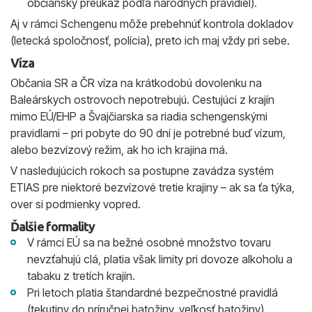
občiansky preukaz podľa národných pravidiel).
Aj v rámci Schengenu môže prebehnúť kontrola dokladov
(letecká spoločnosť, polícia), preto ich maj vždy pri sebe.
Víza
Občania SR a ČR víza na krátkodobú dovolenku na
Baleárskych ostrovoch nepotrebujú. Cestujúci z krajín
mimo EÚ/EHP a Švajčiarska sa riadia schengenskými
pravidlami – pri pobyte do 90 dní je potrebné buď vízum,
alebo bezvízový režim, ak ho ich krajina má.
V nasledujúcich rokoch sa postupne zavádza systém
ETIAS pre niektoré bezvízové tretie krajiny – ak sa ťa týka,
over si podmienky vopred.
Ďalšie formality
V rámci EÚ sa na bežné osobné množstvo tovaru
nevzťahujú clá, platia však limity pri dovoze alkoholu a
tabaku z tretích krajín.
Pri letoch platia štandardné bezpečnostné pravidlá
(tekutiny do príručnej batožiny, veľkosť batožiny).