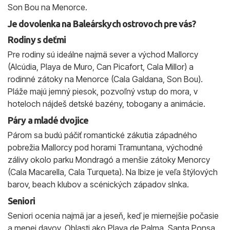
Son Bou na Menorce.
Je dovolenka na Baleárskych ostrovoch pre vás?
Rodiny s deťmi
Pre rodiny sú ideálne najmä sever a východ Mallorcy
(Alcúdia, Playa de Muro, Can Picafort, Cala Millor) a
rodinné zátoky na Menorce (Cala Galdana, Son Bou).
Pláže majú jemný piesok, pozvoľný vstup do mora, v
hoteloch nájdeš detské bazény, tobogany a animácie.
Páry a mladé dvojice
Párom sa budú páčiť romantické zákutia západného
pobrežia Mallorcy pod horami Tramuntana, východné
zálivy okolo parku Mondragó a menšie zátoky Menorcy
(Cala Macarella, Cala Turqueta). Na Ibize je veľa štýlových
barov, beach klubov a scénických západov slnka.
Seniori
Seniori ocenia najmä jar a jeseň, keď je miernejšie počasie
a menej davov. Oblasti ako Playa de Palma, Santa Ponsa