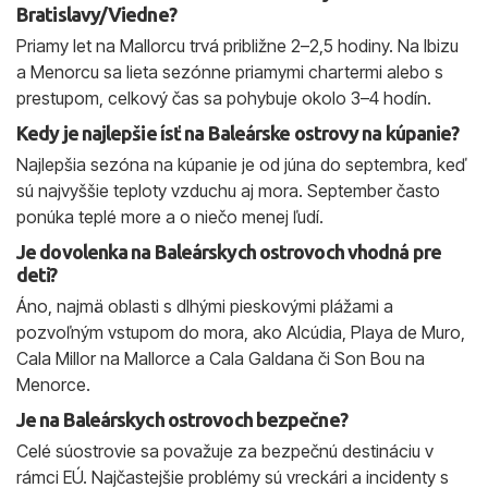
Bratislavy/Viedne?
Priamy let na Mallorcu trvá približne 2–2,5 hodiny. Na Ibizu
a Menorcu sa lieta sezónne priamymi chartermi alebo s
prestupom, celkový čas sa pohybuje okolo 3–4 hodín.
Kedy je najlepšie ísť na Baleárske ostrovy na kúpanie?
Najlepšia sezóna na kúpanie je od júna do septembra, keď
sú najvyššie teploty vzduchu aj mora. September často
ponúka teplé more a o niečo menej ľudí.
Je dovolenka na Baleárskych ostrovoch vhodná pre
deti?
Áno, najmä oblasti s dlhými pieskovými plážami a
pozvoľným vstupom do mora, ako Alcúdia, Playa de Muro,
Cala Millor na Mallorce a Cala Galdana či Son Bou na
Menorce.
Je na Baleárskych ostrovoch bezpečne?
Celé súostrovie sa považuje za bezpečnú destináciu v
rámci EÚ. Najčastejšie problémy sú vreckári a incidenty s