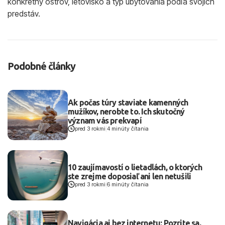
konkrétny ostrov, letovisko a typ ubytovania podľa svojich
predstáv.
Podobné články
Ak počas túry staviate kamenných
mužíkov, nerobte to. Ich skutočný
význam vás prekvapí
pred 3 rokmi
|
4 minúty čítania
10 zaujímavostí o lietadlách, o ktorých
ste zrejme doposiaľ ani len netušili
pred 3 rokmi
|
6 minúty čítania
Navigácia aj bez internetu: Pozrite sa,