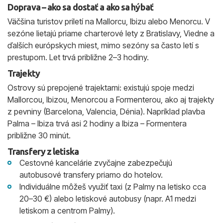
Doprava – ako sa dostať a ako sa hýbať
Väčšina turistov priletí na Mallorcu, Ibizu alebo Menorcu. V
sezóne lietajú priame charterové lety z Bratislavy, Viedne a
ďalších európskych miest, mimo sezóny sa často letí s
prestupom. Let trvá približne 2–3 hodiny.
Trajekty
Ostrovy sú prepojené trajektami: existujú spoje medzi
Mallorcou, Ibizou, Menorcou a Formenterou, ako aj trajekty
z pevniny (Barcelona, Valencia, Dénia). Napríklad plavba
Palma – Ibiza trvá asi 2 hodiny a Ibiza – Formentera
približne 30 minút.
Transfery z letiska
Cestovné kancelárie zvyčajne zabezpečujú
autobusové transfery priamo do hotelov.
Individuálne môžeš využiť taxi (z Palmy na letisko cca
20–30 €) alebo letiskové autobusy (napr. A1 medzi
letiskom a centrom Palmy).