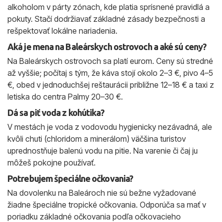
alkoholom v párty zónach, kde platia sprísnené pravidlá a
pokuty. Stačí dodržiavať základné zásady bezpečnosti a
rešpektovať lokálne nariadenia.
Aká je mena na Baleárskych ostrovoch a aké sú ceny?
Na Baleárskych ostrovoch sa platí eurom. Ceny sú stredné
až vyššie; počítaj s tým, že káva stojí okolo 2–3 €, pivo 4–5
€, obed v jednoduchšej reštaurácii približne 12–18 € a taxi z
letiska do centra Palmy 20–30 €.
Dá sa piť voda z kohútika?
V mestách je voda z vodovodu hygienicky nezávadná, ale
kvôli chuti (chloridom a minerálom) väčšina turistov
uprednostňuje balenú vodu na pitie. Na varenie či čaj ju
môžeš pokojne používať.
Potrebujem špeciálne očkovania?
Na dovolenku na Baleároch nie sú bežne vyžadované
žiadne špeciálne tropické očkovania. Odporúča sa mať v
poriadku základné očkovania podľa očkovacieho