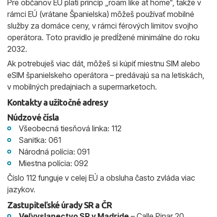
Pre občanov EÚ platí princíp „roam like at home“, takže v
rámci EÚ (vrátane Španielska) môžeš používať mobilné
služby za domáce ceny, v rámci férových limitov svojho
operátora. Toto pravidlo je predĺžené minimálne do roku
2032.
Ak potrebuješ viac dát, môžeš si kúpiť miestnu SIM alebo
eSIM španielskeho operátora – predávajú sa na letiskách,
v mobilných predajniach a supermarketoch.
Kontakty a užitočné adresy
Núdzové čísla
Všeobecná tiesňová linka: 112
Sanitka: 061
Národná polícia: 091
Miestna polícia: 092
Číslo 112 funguje v celej EÚ a obsluha často zvláda viac
jazykov.
Zastupiteľské úrady SR a ČR
Veľvyslanectvo SR v Madride
– Calle Pinar 20,