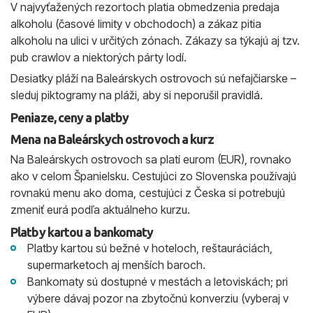
V najvyťažených rezortoch platia obmedzenia predaja
alkoholu (časové limity v obchodoch) a zákaz pitia
alkoholu na ulici v určitých zónach. Zákazy sa týkajú aj tzv.
pub crawlov a niektorých párty lodí.
Desiatky pláží na Baleárskych ostrovoch sú nefajčiarske –
sleduj piktogramy na pláži, aby si neporušil pravidlá.
Peniaze, ceny a platby
Mena na Baleárskych ostrovoch a kurz
Na Baleárskych ostrovoch sa platí eurom (EUR), rovnako
ako v celom Španielsku. Cestujúci zo Slovenska používajú
rovnakú menu ako doma, cestujúci z Česka si potrebujú
zmeniť eurá podľa aktuálneho kurzu.
Platby kartou a bankomaty
Platby kartou sú bežné v hoteloch, reštauráciách,
supermarketoch aj menších baroch.
Bankomaty sú dostupné v mestách a letoviskách; pri
výbere dávaj pozor na zbytočnú konverziu (vyberaj v