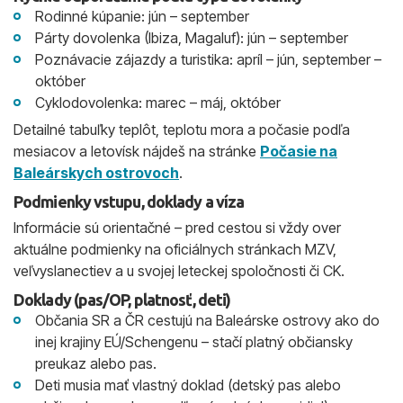
Rodinné kúpanie: jún – september
Párty dovolenka (Ibiza, Magaluf): jún – september
Poznávacie zájazdy a turistika: apríl – jún, september –
október
Cyklodovolenka: marec – máj, október
Detailné tabuľky teplôt, teplotu mora a počasie podľa
mesiacov a letovísk nájdeš na stránke
Počasie na
Baleárskych ostrovoch
.
Podmienky vstupu, doklady a víza
Informácie sú orientačné – pred cestou si vždy over
aktuálne podmienky na oficiálnych stránkach MZV,
veľvyslanectiev a u svojej leteckej spoločnosti či CK.
Doklady (pas/OP, platnosť, deti)
Občania SR a ČR cestujú na Baleárske ostrovy ako do
inej krajiny EÚ/Schengenu – stačí platný občiansky
preukaz alebo pas.
Deti musia mať vlastný doklad (detský pas alebo