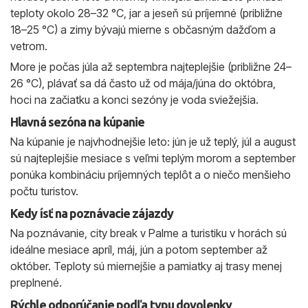
teploty okolo 28–32 °C, jar a jeseň sú príjemné (približne
18–25 °C) a zimy bývajú mierne s občasným dažďom a
vetrom.
More je počas júla až septembra najteplejšie (približne 24–
26 °C), plávať sa dá často už od mája/júna do októbra,
hoci na začiatku a konci sezóny je voda sviežejšia.
Hlavná sezóna na kúpanie
Na kúpanie je najvhodnejšie leto: jún je už teplý, júl a august
sú najteplejšie mesiace s veľmi teplým morom a september
ponúka kombináciu príjemných teplôt a o niečo menšieho
počtu turistov.
Kedy ísť na poznávacie zájazdy
Na poznávanie, city break v Palme a turistiku v horách sú
ideálne mesiace apríl, máj, jún a potom september až
október. Teploty sú miernejšie a pamiatky aj trasy menej
preplnené.
Rýchle odporúčanie podľa typu dovolenky