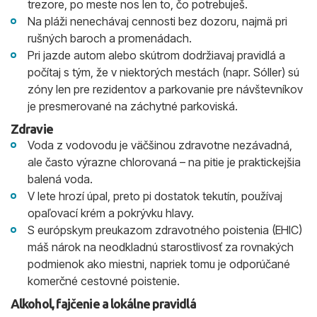
trezore, po meste nos len to, čo potrebuješ.
Na pláži nenechávaj cennosti bez dozoru, najmä pri
rušných baroch a promenádach.
Pri jazde autom alebo skútrom dodržiavaj pravidlá a
počítaj s tým, že v niektorých mestách (napr. Sóller) sú
zóny len pre rezidentov a parkovanie pre návštevníkov
je presmerované na záchytné parkoviská.
Zdravie
Voda z vodovodu je väčšinou zdravotne nezávadná,
ale často výrazne chlorovaná – na pitie je praktickejšia
balená voda.
V lete hrozí úpal, preto pi dostatok tekutín, používaj
opaľovací krém a pokrývku hlavy.
S európskym preukazom zdravotného poistenia (EHIC)
máš nárok na neodkladnú starostlivosť za rovnakých
podmienok ako miestni, napriek tomu je odporúčané
komerčné cestovné poistenie.
Alkohol, fajčenie a lokálne pravidlá