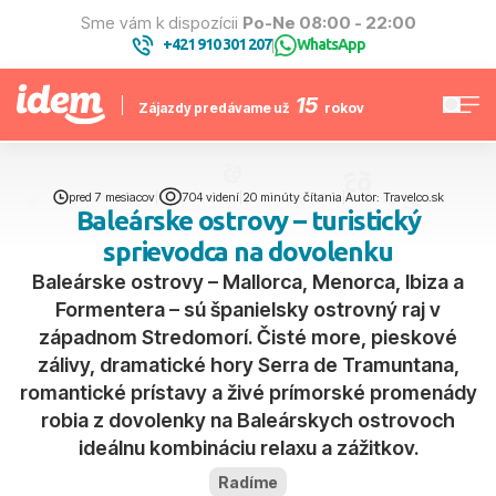
Sme vám k dispozícii
Po-Ne 08:00 - 22:00
+421 910 301 207
WhatsApp
|
15
Zájazdy predávame už
rokov
pred 7 mesiacov
|
704 videní
|
20 minúty čítania
|
Autor: Travelco.sk
Baleárske ostrovy – turistický
sprievodca na dovolenku
Baleárske ostrovy – Mallorca, Menorca, Ibiza a
Formentera – sú španielsky ostrovný raj v
západnom Stredomorí. Čisté more, pieskové
zálivy, dramatické hory Serra de Tramuntana,
romantické prístavy a živé prímorské promenády
robia z dovolenky na Baleárskych ostrovoch
ideálnu kombináciu relaxu a zážitkov.
Radíme