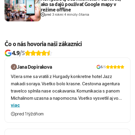
ako sa dajú používať Google mapy v
režime offline
pred 3 rokmi
|
4 minúty čítania
Čo o nás hovoria naši zákazníci
4.9
/5
Jana Dopirakova
5
/5
Včera sme sa vratili z Hurgady konkretne hotel Jazz
makadi soraya. Vsetko bolo krasne. Cestovna agentura
travelco splnila nase ocakavania. Komunikacia s panom
Michalinom uzasna a napomocna. Vsetko vysvetlil aj vo
viac
vecernych hodinach zaco sa ospravedlnujem. Hotel
krasny, cisty. Sluzby top. Strava, prostredie, more,
pred 1 týždňom
snorchlovanie. Dakujeme velmi pekne S pozdravom