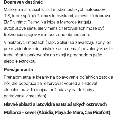
Doprava v destinácii
Mallorca má rozsiahlu sieť medzimestských autobusov
TIB, ktoré spájajú Palmu s letoviskami, a mestskú dopravu
EMT v rámci Palmy. Na Ibize a Menorce fungujú
autobusové siete, ale v menších letoviskách môže byť
frekvencia spojov v mimosezóne obmedzená.
V niektorých mestách (napr. Sóller) sa zavádzajú zóny len
pre rezidentov, kde turistické autá nemajú povolený vjazd –
treba rátať s parkovaním na okraji a prechodom pešo
alebo električkou.
Prenájom auta
Prenájom auta je ideálny na objavovanie odľahlých zátok a
hôr, ale odporúča sa rezervovať vopred a sledovať
aktuálne pravidlá (najmä požiadavky na doklady a
parkovanie v mestách).
Hlavné oblasti a letoviská na Baleárskych ostrovoch
Mallorca – sever (Alcúdia, Playa de Muro, Can Picafort)