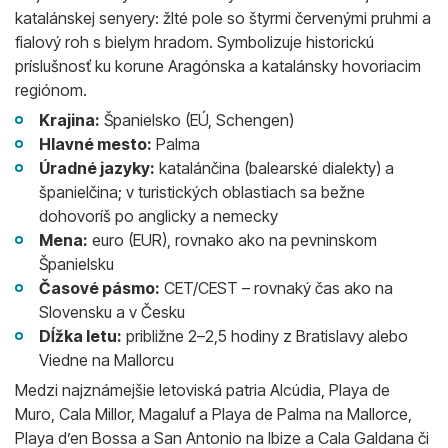
katalánskej senyery: žlté pole so štyrmi červenými pruhmi a
fialový roh s bielym hradom. Symbolizuje historickú
príslušnosť ku korune Aragónska a katalánsky hovoriacim
regiónom.
Krajina:
Španielsko (EÚ, Schengen)
Hlavné mesto:
Palma
Úradné jazyky:
katalánčina (balearské dialekty) a
španielčina; v turistických oblastiach sa bežne
dohovoríš po anglicky a nemecky
Mena:
euro (EUR), rovnako ako na pevninskom
Španielsku
Časové pásmo:
CET/CEST – rovnaký čas ako na
Slovensku a v Česku
Dĺžka letu:
približne 2–2,5 hodiny z Bratislavy alebo
Viedne na Mallorcu
Medzi najznámejšie letoviská patria Alcúdia, Playa de
Muro, Cala Millor, Magaluf a Playa de Palma na Mallorce,
Playa d’en Bossa a San Antonio na Ibize a Cala Galdana či