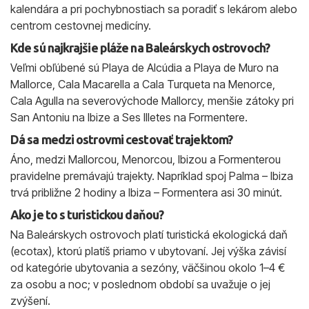
kalendára a pri pochybnostiach sa poradiť s lekárom alebo
centrom cestovnej medicíny.
Kde sú najkrajšie pláže na Baleárskych ostrovoch?
Veľmi obľúbené sú Playa de Alcúdia a Playa de Muro na
Mallorce, Cala Macarella a Cala Turqueta na Menorce,
Cala Agulla na severovýchode Mallorcy, menšie zátoky pri
San Antoniu na Ibize a Ses Illetes na Formentere.
Dá sa medzi ostrovmi cestovať trajektom?
Áno, medzi Mallorcou, Menorcou, Ibizou a Formenterou
pravidelne premávajú trajekty. Napríklad spoj Palma – Ibiza
trvá približne 2 hodiny a Ibiza – Formentera asi 30 minút.
Ako je to s turistickou daňou?
Na Baleárskych ostrovoch platí turistická ekologická daň
(ecotax), ktorú platíš priamo v ubytovaní. Jej výška závisí
od kategórie ubytovania a sezóny, väčšinou okolo 1–4 €
za osobu a noc; v poslednom období sa uvažuje o jej
zvýšení.