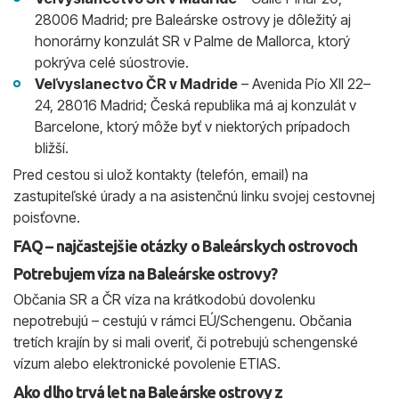
28006 Madrid; pre Baleárske ostrovy je dôležitý aj
honorárny konzulát SR v Palme de Mallorca, ktorý
pokrýva celé súostrovie.
Veľvyslanectvo ČR v Madride
– Avenida Pío XII 22–
24, 28016 Madrid; Česká republika má aj konzulát v
Barcelone, ktorý môže byť v niektorých prípadoch
bližší.
Pred cestou si ulož kontakty (telefón, email) na
zastupiteľské úrady a na asistenčnú linku svojej cestovnej
poisťovne.
FAQ – najčastejšie otázky o Baleárskych ostrovoch
Potrebujem víza na Baleárske ostrovy?
Občania SR a ČR víza na krátkodobú dovolenku
nepotrebujú – cestujú v rámci EÚ/Schengenu. Občania
tretích krajín by si mali overiť, či potrebujú schengenské
vízum alebo elektronické povolenie ETIAS.
Ako dlho trvá let na Baleárske ostrovy z