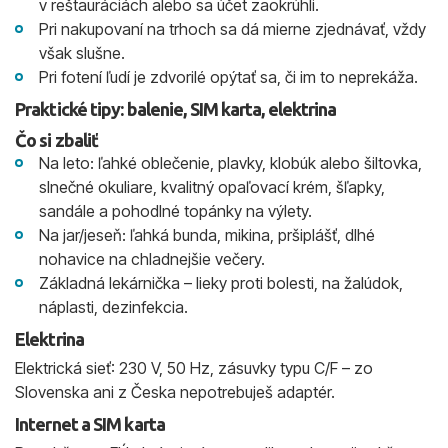
v reštauráciách alebo sa účet zaokrúhli.
Pri nakupovaní na trhoch sa dá mierne zjednávať, vždy
však slušne.
Pri fotení ľudí je zdvorilé opýtať sa, či im to neprekáža.
Praktické tipy: balenie, SIM karta, elektrina
Čo si zbaliť
Na leto: ľahké oblečenie, plavky, klobúk alebo šiltovka,
slnečné okuliare, kvalitný opaľovací krém, šľapky,
sandále a pohodlné topánky na výlety.
Na jar/jeseň: ľahká bunda, mikina, pršiplášť, dlhé
nohavice na chladnejšie večery.
Základná lekárnička – lieky proti bolesti, na žalúdok,
náplasti, dezinfekcia.
Elektrina
Elektrická sieť: 230 V, 50 Hz, zásuvky typu C/F – zo
Slovenska ani z Česka nepotrebuješ adaptér.
Internet a SIM karta