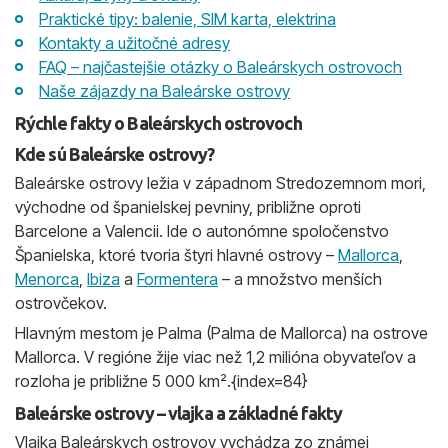
Praktické tipy: balenie, SIM karta, elektrina
Kontakty a užitočné adresy
FAQ – najčastejšie otázky o Baleárskych ostrovoch
Naše zájazdy na Baleárske ostrovy
Rýchle fakty o Baleárskych ostrovoch
Kde sú Baleárske ostrovy?
Baleárske ostrovy ležia v západnom Stredozemnom mori,
východne od španielskej pevniny, približne oproti
Barcelone a Valencii. Ide o autonómne spoločenstvo
Španielska, ktoré tvoria štyri hlavné ostrovy –
Mallorca
,
Menorca
,
Ibiza
a
Formentera
– a množstvo menších
ostrovčekov.
Hlavným mestom je Palma (Palma de Mallorca) na ostrove
Mallorca. V regióne žije viac než 1,2 milióna obyvateľov a
rozloha je približne 5 000 km².{index=84}
Baleárske ostrovy – vlajka a základné fakty
Vlajka Baleárskych ostrovov vychádza zo známej