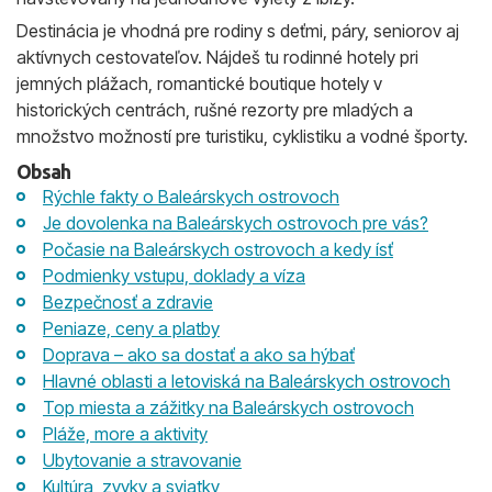
Destinácia je vhodná pre rodiny s deťmi, páry, seniorov aj
aktívnych cestovateľov. Nájdeš tu rodinné hotely pri
jemných plážach, romantické boutique hotely v
historických centrách, rušné rezorty pre mladých a
množstvo možností pre turistiku, cyklistiku a vodné športy.
Obsah
Rýchle fakty o Baleárskych ostrovoch
Je dovolenka na Baleárskych ostrovoch pre vás?
Počasie na Baleárskych ostrovoch a kedy ísť
Podmienky vstupu, doklady a víza
Bezpečnosť a zdravie
Peniaze, ceny a platby
Doprava – ako sa dostať a ako sa hýbať
Hlavné oblasti a letoviská na Baleárskych ostrovoch
Top miesta a zážitky na Baleárskych ostrovoch
Pláže, more a aktivity
Ubytovanie a stravovanie
Kultúra, zvyky a sviatky