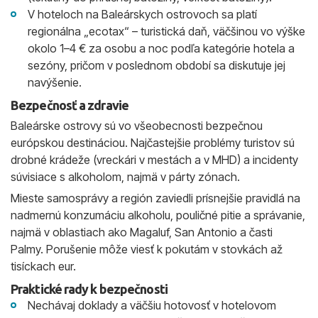
V hoteloch na Baleárskych ostrovoch sa platí
regionálna „ecotax“ – turistická daň, väčšinou vo výške
okolo 1–4 € za osobu a noc podľa kategórie hotela a
sezóny, pričom v poslednom období sa diskutuje jej
navýšenie.
Bezpečnosť a zdravie
Baleárske ostrovy sú vo všeobecnosti bezpečnou
európskou destináciou. Najčastejšie problémy turistov sú
drobné krádeže (vreckári v mestách a v MHD) a incidenty
súvisiace s alkoholom, najmä v párty zónach.
Mieste samosprávy a región zaviedli prísnejšie pravidlá na
nadmernú konzumáciu alkoholu, pouličné pitie a správanie,
najmä v oblastiach ako Magaluf, San Antonio a časti
Palmy. Porušenie môže viesť k pokutám v stovkách až
tisíckach eur.
Praktické rady k bezpečnosti
Nechávaj doklady a väčšiu hotovosť v hotelovom