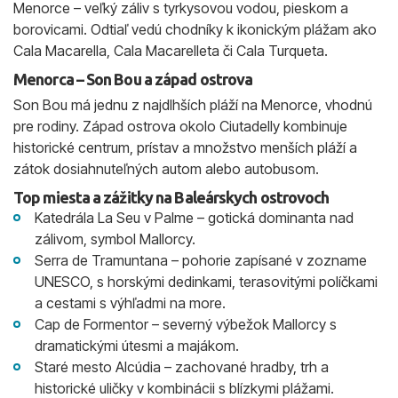
Menorce – veľký záliv s tyrkysovou vodou, pieskom a
borovicami. Odtiaľ vedú chodníky k ikonickým plážam ako
Cala Macarella, Cala Macarelleta či Cala Turqueta.
Menorca – Son Bou a západ ostrova
Son Bou má jednu z najdlhších pláží na Menorce, vhodnú
pre rodiny. Západ ostrova okolo Ciutadelly kombinuje
historické centrum, prístav a množstvo menších pláží a
zátok dosiahnuteľných autom alebo autobusom.
Top miesta a zážitky na Baleárskych ostrovoch
Katedrála La Seu v Palme – gotická dominanta nad
zálivom, symbol Mallorcy.
Serra de Tramuntana – pohorie zapísané v zozname
UNESCO, s horskými dedinkami, terasovitými políčkami
a cestami s výhľadmi na more.
Cap de Formentor – severný výbežok Mallorcy s
dramatickými útesmi a majákom.
Staré mesto Alcúdia – zachované hradby, trh a
historické uličky v kombinácii s blízkymi plážami.