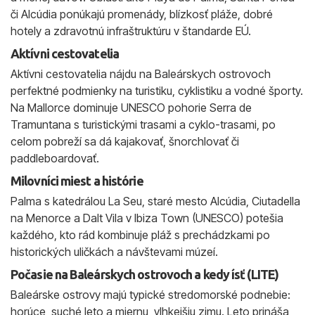
či Alcúdia ponúkajú promenády, blízkosť pláže, dobré
hotely a zdravotnú infraštruktúru v štandarde EÚ.
Aktívni cestovatelia
Aktívni cestovatelia nájdu na Baleárskych ostrovoch
perfektné podmienky na turistiku, cyklistiku a vodné športy.
Na Mallorce dominuje UNESCO pohorie Serra de
Tramuntana s turistickými trasami a cyklo-trasami, po
celom pobreží sa dá kajakovať, šnorchlovať či
paddleboardovať.
Milovníci miest a histórie
Palma s katedrálou La Seu, staré mesto Alcúdia, Ciutadella
na Menorce a Dalt Vila v Ibiza Town (UNESCO) potešia
každého, kto rád kombinuje pláž s prechádzkami po
historických uličkách a návštevami múzeí.
Počasie na Baleárskych ostrovoch a kedy ísť (LITE)
Baleárske ostrovy majú typické stredomorské podnebie:
horúce, suché leto a miernu, vlhkejšiu zimu. Leto prináša