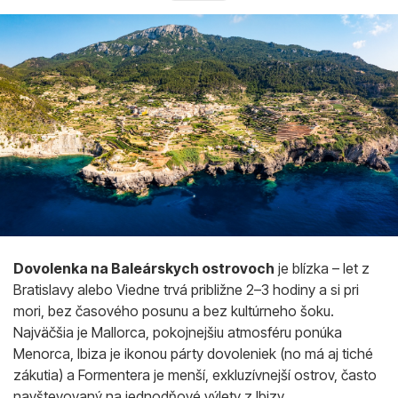
Dovolenka na Baleárskych ostrovoch
je blízka – let z
Bratislavy alebo Viedne trvá približne 2–3 hodiny a si pri
mori, bez časového posunu a bez kultúrneho šoku.
Najväčšia je Mallorca, pokojnejšiu atmosféru ponúka
Menorca, Ibiza je ikonou párty dovoleniek (no má aj tiché
zákutia) a Formentera je menší, exkluzívnejší ostrov, často
navštevovaný na jednodňové výlety z Ibizy.