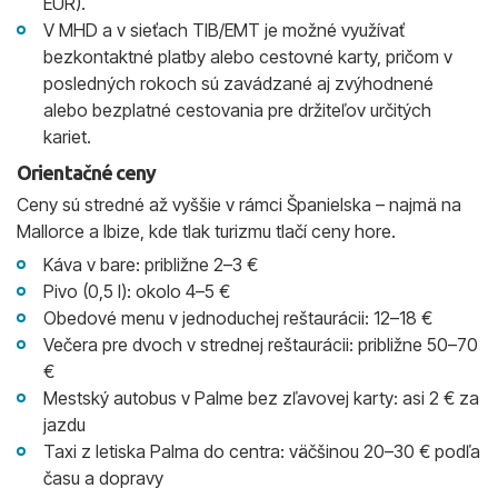
EUR).
V MHD a v sieťach TIB/EMT je možné využívať
bezkontaktné platby alebo cestovné karty, pričom v
posledných rokoch sú zavádzané aj zvýhodnené
alebo bezplatné cestovania pre držiteľov určitých
kariet.
Orientačné ceny
Ceny sú stredné až vyššie v rámci Španielska – najmä na
Mallorce a Ibize, kde tlak turizmu tlačí ceny hore.
Káva v bare: približne 2–3 €
Pivo (0,5 l): okolo 4–5 €
Obedové menu v jednoduchej reštaurácii: 12–18 €
Večera pre dvoch v strednej reštaurácii: približne 50–70
€
Mestský autobus v Palme bez zľavovej karty: asi 2 € za
jazdu
Taxi z letiska Palma do centra: väčšinou 20–30 € podľa
času a dopravy