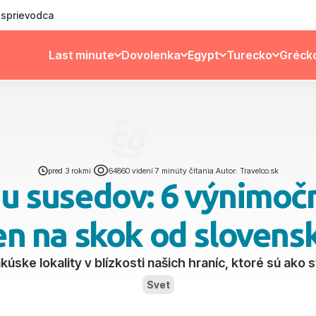
ý sprievodca
Last minute
Dovolenka
Egypt
Turecko
Gréck
pred 3 rokmi
|
64860 videní
|
7 minúty čítania
|
Autor: Travelco.sk
 u susedov: 6 výnimoč
n na skok od slovens
úske lokality v blízkosti našich hraníc, ktoré sú ako
Svet