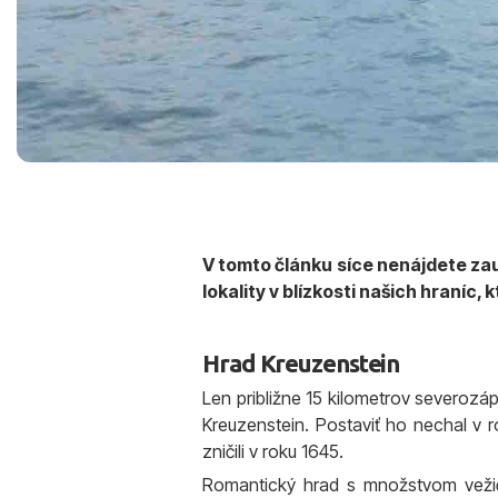
V tomto článku síce nenájdete zau
lokality v blízkosti našich hraníc
Hrad Kreuzenstein
Len približne 15 kilometrov severoz
Kreuzenstein. Postaviť ho nechal v
zničili v roku 1645.
Romantický hrad s množstvom vežič