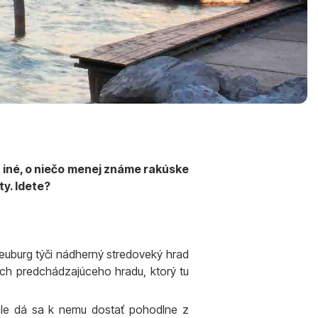
a iné, o niečo menej známe rakúske
ty. Idete?
euburg týči nádherný stredoveký hrad
ch predchádzajúceho hradu, ktorý tu
ale dá sa k nemu dostať pohodlne z