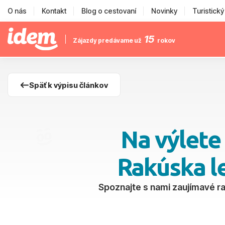
O nás
Kontakt
Blog o cestovaní
Novinky
Turistick
15
Zájazdy predávame už
rokov
Späť k výpisu článkov
Na výlete
Rakúska le
Spoznajte s nami zaujímavé rak