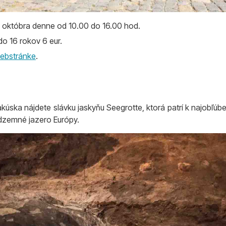
1. októbra denne od 10.00 do 16.00 hod.
do 16 rokov 6 eur.
webstránke
.
ska nájdete slávku jaskyňu Seegrotte, ktorá patrí k najobľúb
dzemné jazero Európy.