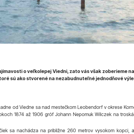
jímavosti o veľkolepej Viedni, zato vás však zoberieme n
, ktoré sú ako stvorené na nezabudnuteľné jednodňové výle
ápadne od Viedne sa nad mestečkom Leobendorf v okrese Korn
 rokoch 1874 až 1906 gróf Johann Nepomuk Wilczek na troská
iek sa nachádza na približne 260 metrov vysokom kopci, 