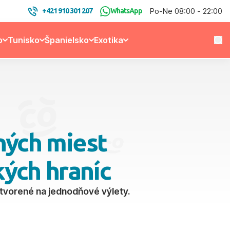
Po-Ne 08:00 - 22:00
+421 910 301 207
WhatsApp
o
Tunisko
Španielsko
Exotika
ných miest
kých hraníc
 stvorené na jednodňové výlety.